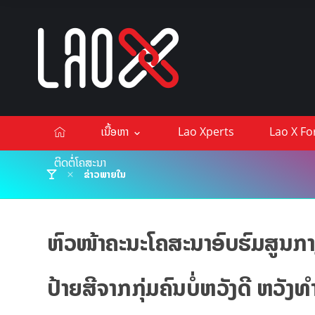
ເນື້ອຫາ
Lao Xperts
Lao X F
ຕິດຕໍ່ໂຄສະນາ
ຂ່າວພາຍໃນ
ຫົວໜ້າຄະນະໂຄສະນາອົບຮົມສູນກາງ
ປ້າຍສີຈາກກຸ່ມຄົນບໍ່ຫວັງດີ ຫວ