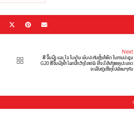
Next
ສີ ຈິ້ນຜິງ ແລະ ໂຈ ໄບເດັນ ພົບປະກັນຄັ້ງທຳອິດ ໃນການປະຊຸມ
G20 ສີຈິ້ນຜິງຢໍ້າ ໂລກນີ້ກວ້າງໃຫຍ່ພໍ ທີ່ຈະໃຫ້ທັງສອງປະເທດ
ຈະເລີນຮຸ່ງເຮືອງໄປພ້ອມໆກັນ