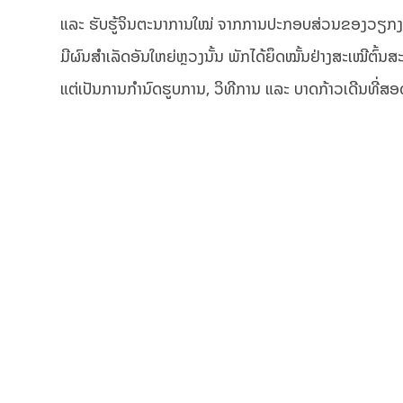
ແລະ ຮັບຮູ້ຈິນຕະນາການໃໝ່ ຈາກການປະກອບສ່ວນຂອງວຽກງານກ
ມີຜົນສຳເລັດອັນໃຫຍ່ຫຼວງນັ້ນ ພັກໄດ້ຍຶດໝັ້ນຢ່າງສະເໝີຕົ້ນສ
ແຕ່ເປັນການກຳນົດຮູບການ, ວິທີການ ແລະ ບາດກ້າວເດີນທີ່ສອດຄ