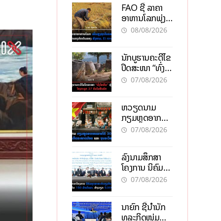
FAO ຊີ້ ລາຄາ
ອາຫານໂລກພຸ່ງ
ສູງສຸດໃນຮອບ 3
08/08/2026
ປີ ຈາກແຮງ
ກົດດັນຂອງ
ນັກບູຮານຄະດີໄຂ
ສົງຄາມ, El
ປິດສະໜາ “ທົ່ງ
nino
ໄຫຫີນ” ຫຼັງພົບ
07/08/2026
ໂຄງກະດູກ 37
ຄົນໃນຫີນຍັກ
ຫວຽດນາມ
ກຽມຫຼຸດອາກອນ
ລາຍໄດ້ 30%
07/08/2026
ຫວັງອູ້ມທຸລະກິດ
ຂະໜາດນ້ອຍ
ລົງນາມສຶກສາ
ແລະ ຈຸນລະ
ໂຄງການ ນິຄົມ
ວິສາຫະກິດ
ອຸດສາຫະກຳ
07/08/2026
ວຽງຈັນ-ໄຊທານີ
ຕັ້ງເປົ້າດຶງທຶນ
ນາຍົກ ຊີ້ນຳນັກ
150 ລ້ານໂດລາ,
ທຸລະກິດໜຸ່ມ
ສ້າງວຽກ 5.000