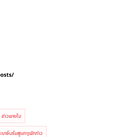
posts/
ຂ່າວພາຍໃນ
ນາອົບຮົມສູນກາງພັກກ່າວ