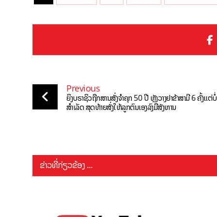
Previous
ຍິງບຣາຊິວຖືກສານສັ່ງຈໍາຄຸກ 50 ປີ ຫຼັງວາງຢາຂ້າສາມີ 6 ຄັ້ງແຕ່ບໍ່
ສຳເລັດ ສຸດທ້າຍສັ່ງໃຫ້ລູກຕົນເອງລົງມືສັງຫານ
ຂ່າວທີ່ກ່ຽວຂ້ອງ ...