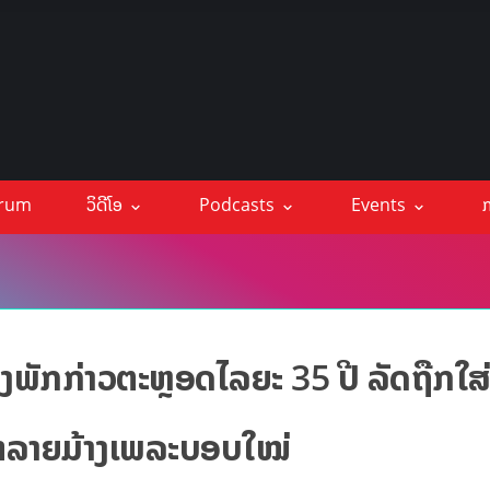
orum
ວິດີໂອ
Podcasts
Events
ກ
ພັກກ່າວຕະຫຼອດໄລຍະ 35 ປີ ລັດຖືກໃສ່
ັງທຳລາຍມ້າງເພລະບອບໃໝ່