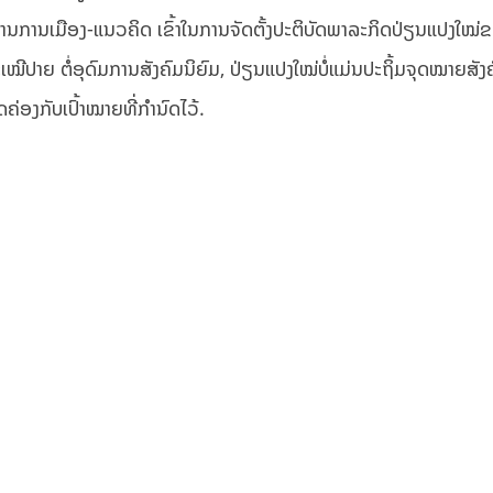
ານເມືອງ-ແນວຄິດ ເຂົ້າໃນການຈັດຕັ້ງປະຕິບັດພາລະກິດປ່ຽນແປງໃໝ່ຂອ
ະເໝີປາຍ ຕໍ່ອຸດົມການສັງຄົມນິຍົມ, ປ່ຽນແປງໃໝ່ບໍ່ແມ່ນປະຖິ້ມຈຸດໝາຍສັງຄ
່ອງກັບເປົ້າໝາຍທີ່ກຳນົດໄວ້.