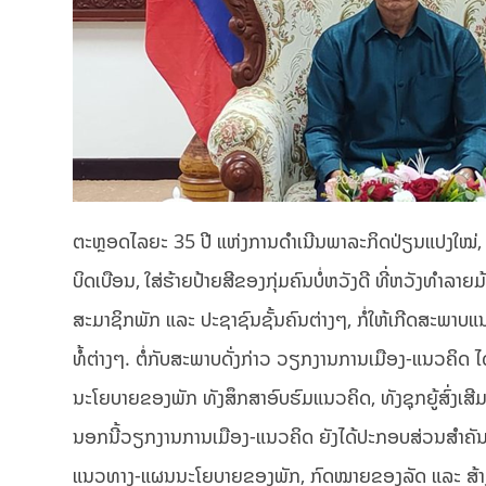
ຕະຫຼອດໄລຍະ 35 ປີ ແຫ່ງການດຳເນີນພາລະກິດປ່ຽນແປງໃໝ່, ພ
ບິດເບືອນ, ໃສ່ຮ້າຍປ້າຍສີຂອງກຸ່ມຄົນບໍ່ຫວັງດີ ທີ່ຫວັງທຳລາ
ສະມາຊິກພັກ ແລະ ປະຊາຊົນຊັ້ນຄົນຕ່າງໆ, ກໍ່ໃຫ້ເກີດສະພາບແ
ທໍ້ຕ່າງໆ. ຕໍ່ກັບສະພາບດັ່ງກ່າວ ວຽກງານການເມືອງ-ແນວຄິດ 
ນະໂຍບາຍຂອງພັກ ທັງສຶກສາອົບຮົມແນວຄິດ, ທັງຊຸກຍູ້ສົ່ງເສີມ 
ນອກນີ້ວຽກງານການເມືອງ-ແນວຄິດ ຍັງໄດ້ປະກອບສ່ວນສຳຄັນເຂົ້າ
ແນວທາງ-ແຜນນະໂຍບາຍຂອງພັກ, ກົດໝາຍຂອງລັດ ແລະ ສ້າງ