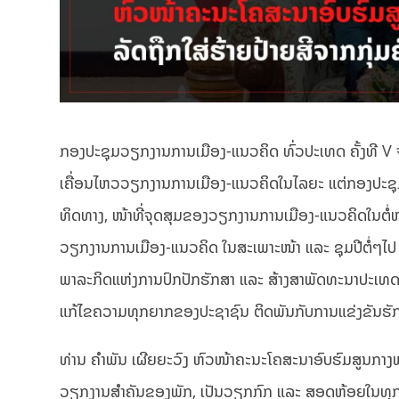
ກອງປະຊຸມວຽກງານການເມືອງ-ແນວຄິດ ທົ່ວປະເທດ ຄັ້ງທີ V ຈະຈ
ເຄື່ອນໄຫວວຽກງານການເມືອງ-ແນວຄິດໃນໄລຍະ ແຕ່ກອງປະຊຸມວຽ
ທິດທາງ, ໜ້າທີ່ຈຸດສຸມຂອງວຽກງານການເມືອງ-ແນວຄິດໃນຕ
ວຽກງານການເມືອງ-ແນວຄິດ ໃນສະເພາະໜ້າ ແລະ ຊຸມປີຕໍ່ໆໄປ
ພາລະກິດແຫ່ງການປົກປັກຮັກສາ ແລະ ສ້າງສາພັດທະນາປະເທ
ແກ້ໄຂຄວາມທຸກຍາກຂອງປະຊາຊົນ ຕິດພັນກັບການແຂ່ງຂັນຮັ
ທ່ານ ຄຳພັນ ເຜີຍຍະວົງ ຫົວໜ້າຄະນະໂຄສະນາອົບຮົມສູນກາງພັ
ວຽກງານສຳຄັນຂອງພັກ, ເປັນວຽກກົກ ແລະ ສອດຫ້ອຍໃນທຸກຂົ