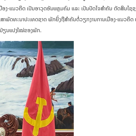
ືອງ-ແນວຄິດ ເປັນອາວຸດອັນແຫຼມຄົມ ແລະ ເປັນປັດໄຈສໍາຄັນ ຕັດສິນໄຊ
ງສາພັດທະນາປະເທດຊາດ ພັກຍິ່ງຖືສໍາຄັນຕໍ່ວຽກງານການເມືອງ-ແນວຄິດ 
ດປ່ຽນແປງໃໝ່ຂອງພັກ.