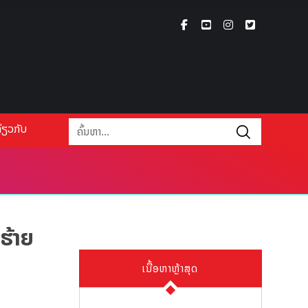
່ຽວກັບ
ຮ້າຍ
ເນື້ອຫາຫຼ້າສຸດ