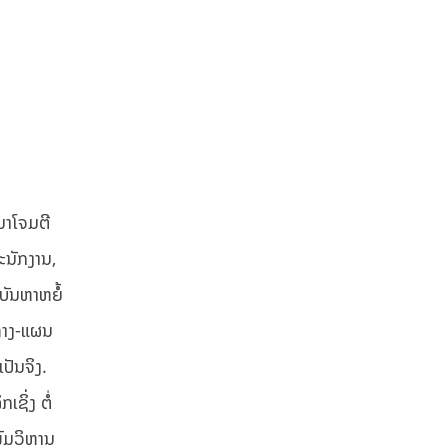
ນາໂຈມຕີ
ພະນັກງານ,
ບັນຫາຫຍໍ້
ວທາງ-ແຜນ
ປັນຈິງ.
ຊິ່ງ ຕໍ່
ົມວິຫານ