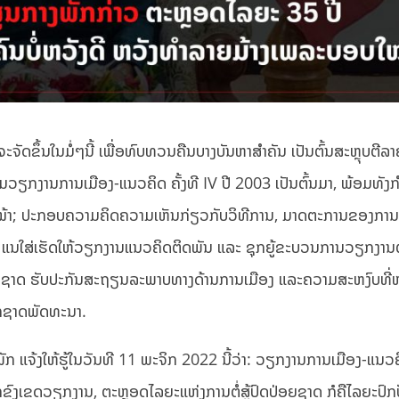
ັດຂຶ້ນໃນມໍ່ໆນີ້ ເພື່ອທົບທວນຄືນບາງບັນຫາສຳຄັນ ເປັນຕົ້ນສະຫຼຸບຕີລ
ກງານການເມືອງ-ແນວຄິດ ຄັ້ງທີ IV ປີ 2003 ເປັນຕົ້ນມາ, ພ້ອມທັງກໍ
ໍ່ໜ້າ; ປະກອບຄວາມຄິດຄວາມເຫັນກ່ຽວກັບວິທີການ, ມາດຕະການຂອງການ
 ແນໃສ່ເຮັດໃຫ້ວຽກງານແນວຄິດຕິດພັນ ແລະ ຊຸກຍູ້ຂະບວນການວຽກງານຕ
ດຊາດ ຮັບປະກັນສະຖຽນລະພາບທາງດ້ານການເມືອງ ແລະຄວາມສະຫງົບທີ່
ກຊາດພັດທະນາ.
ກ ແຈ້ງໃຫ້ຮູ້ໃນວັນທີ 11 ພະຈິກ 2022 ນີ້ວ່າ: ວຽກງານການເມືອງ-ແນວຄ
ງເຂດວຽກງານ, ຕະຫຼອດໄລຍະແຫ່ງການຕໍ່ສູ້ປົດປ່ອຍຊາດ ກໍຄືໄລຍະປົກ