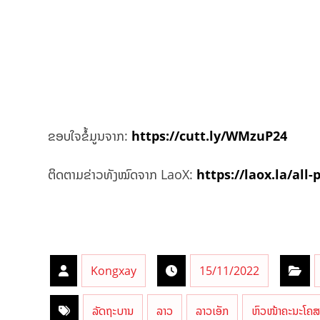
ຂອບໃຈຂໍ້ມູນຈາກ:
https://cutt.ly/WMzuP24
ຕິດຕາມຂ່າວທັງໝົດຈາກ LaoX:
https://laox.la/all-
Kongxay
15/11/2022
ລັດຖະບານ
ລາວ
ລາວເອັກ
ຫົວໜ້າຄະນະໂຄສະ