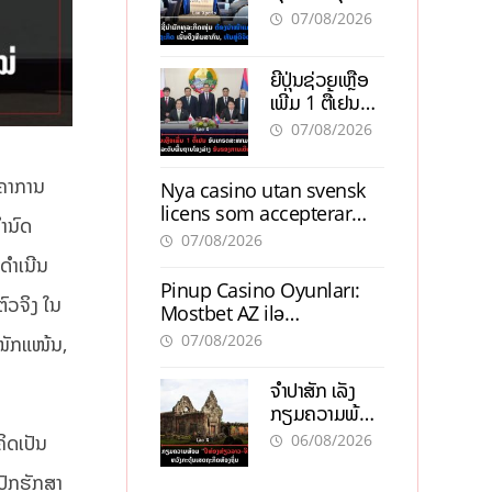
ຕ້ອງນຳໜ້າແກ້
ຕຳແໜ່ງ
07/08/2026
ວິກິດເສດຖະກິດ
ເນັ້ນດຶງທຶນ
ຍີ່ປຸ່ນຊ່ວຍເຫຼືອ
ສາກົນ, ຫັນສູ່ດິຈິ
ເພີ່ມ 1 ຕື້ເຢນ
ຕອນ
ອັບເກຣດ
07/08/2026
ສະໜາມບິນວັດ
ໄຕ ຮັບຮອງການ
າຄາການ
Nya casino utan svensk
ເຕີບໂຕ
licens som accepterar
ານົດ
Swish: En jämförelse
07/08/2026
ດຳເນີນ
Pinup Casino Oyunları:
ົວຈິງ ໃນ
Mostbet AZ ilə
Müqayisədə Nə Təqdim
07/08/2026
ໜັກແໜ້ນ,
Edir?
ຈຳປາສັກ ເລັ່ງ
ກຽມຄວາມພ້ອມ
“ປີທ່ອງທ່ຽວ
06/08/2026
ິດເປັນ
ລາວ-ຈີນ 2027”
ຫວັງກະຕຸ້ນ
ປັກຮັກສາ