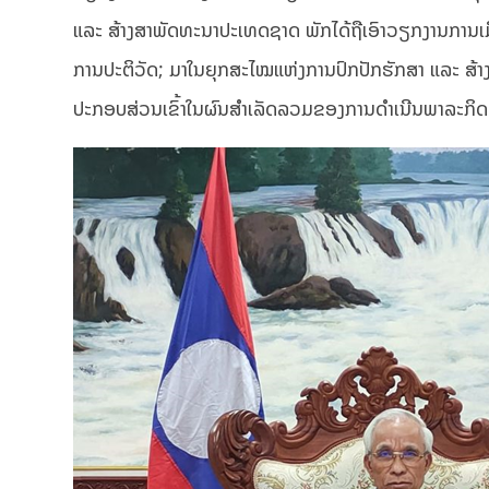
ແລະ ສ້າງສາພັດທະນາປະເທດຊາດ ພັກໄດ້ຖືເອົາວຽກງານການເມ
ການປະຕິວັດ; ມາໃນຍຸກສະໄໝແຫ່ງການປົກປັກຮັກສາ ແລະ ສ້າ
ປະກອບສ່ວນເຂົ້າໃນຜົນສໍາເລັດລວມຂອງການດຳເນີນພາລະກິ