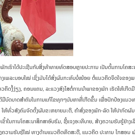
ັກເຮົາໄດ້ປະເຊີນກັບສິ່ງທ້າທາຍທົດສອບຫຼາຍປະການ ເປັນຕົ້ນການໂຄສະ
ຍມ້າງເພລະບອບໃໝ່ ເຊິ່ງມັນໄດ້ສົ່ງຜົນກະທົບບໍ່ໜ້ອຍ ຕໍ່ແນວຄິດຈິດໃຈຂອງ
ນວຄິດງໍ້ງ່ຽງ, ຄອນແຄນ, ລະແວງສົງໄສຕໍ່ການນຳພາຂອງພັກ ເຮັດໃຫ້ເກີດມີ
ໄດ້ມີບົດບາດສຳຄັນໃນການແກ້ໄຂທຸກໆບັນຫາທີ່ເກີດຂຶ້ນ ເພື່ອປົກປ້ອງແນ
ໃຫ້ທົ່ວສັງຄົມຈັດຕັ້ງຜັນຂະຫຍາຍມະຕິ, ຄຳສັ່ງຂອງພັກ-ລັດ ໃຫ້ປາກົດຜົນເ
ໃນການໂຄສະນາສຶກສາອົບຮົມ, ຊີ້ແຈງອະທິບາຍ, ສ້າງຄວາມຮັບຮູ້ຢ່າງເລິກເ
ຄວາມຮັບຮູ້ໃໝ່ ທາງດ້ານແນວຄິດທິດສະດີ, ແນວຄິດ ປະທານ ໄກສອນ ພ