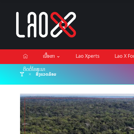
ເນື້ອຫາ
Lao Xperts
Lao X F
ຕິດຕໍ່ໂຄສະນາ
ສິ່ງແວດລ້ອມ