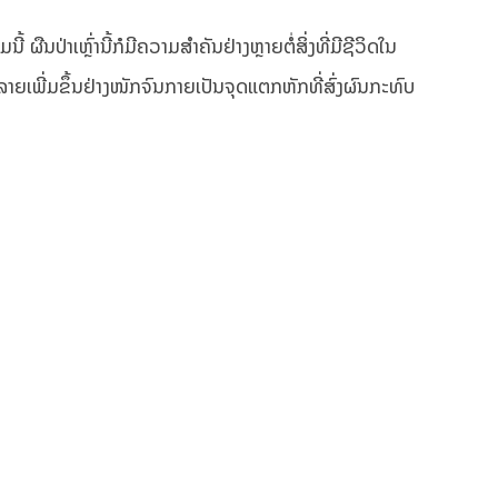
ືນປ່າເຫຼົ່ານີ້ກໍມີຄວາມສໍາຄັນຢ່າງຫຼາຍຕໍ່ສິ່ງທີ່ມີຊີວິດໃນ
ຍເພີ່ມຂຶ້ນຢ່າງໜັກຈົນກາຍເປັນຈຸດແຕກຫັກທີ່ສົ່ງຜົນກະທົບ