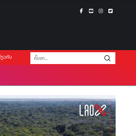
່ຽວກັບ