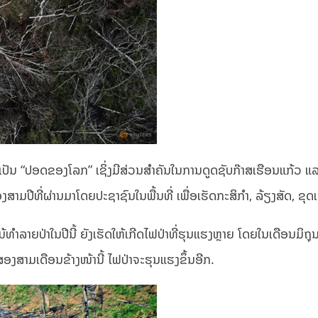
່າເປັນ “ປອດຂອງໂລກ” ເຊິ່ງມີສ່ວນສໍາຄັນໃນການດູດຊັບກ໊າສເຮືອນແກ້ວ ແລະມ
ອງສາມປີທີ່ຜ່ານມາໂດຍປະຊາຊົນໃນພື້ນທີ່ ເພື່ອເຮັດກະສິກໍາ, ລ້ຽງສັດ, ຂຸດ
ດໄມ້ທຳລາຍປ່າໃນປີນີ້ ຍັງເຮັດໃຫ້ເກີດໄຟປ່າທີ່ຮຸນແຮງຫຼາຍ ໂດຍໃນເດືອນ
ສອງສາມເດືອນຂ້າງໜ້ານີ້ ໄຟປ່າຈະຮຸນແຮງຂຶ້ນອີກ.