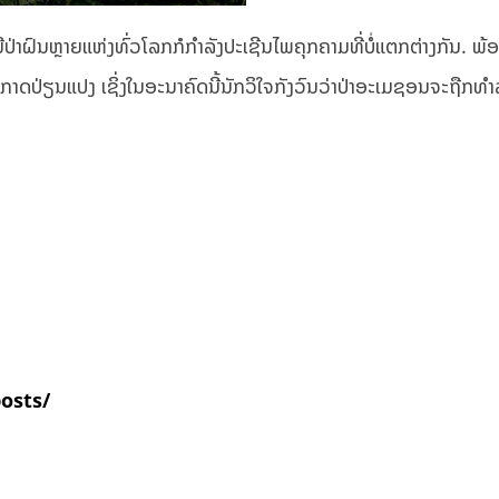
່າຝົນຫຼາຍແຫ່ງທົ່ວໂລກກໍກໍາລັງປະເຊີນໄພຄຸກຄາມທີ່ບໍ່ແຕກຕ່າງກັນ. ພ້ອມນີ້ ຜ
ປ່ຽນແປງ ເຊິ່ງໃນອະນາຄົດນີ້ນັກວິໃຈກັງວົນວ່າປ່າອະເມຊອນຈະຖືກທຳລາ
posts/