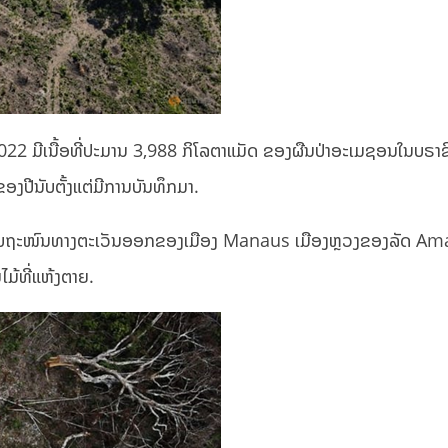
 2022 ມີເນື້ອທີ່ປະມານ 3,988 ກິໂລຕາແມັດ ຂອງຜືນປ່າອະເມຊອນໃນບຣາຊ
ງປີນັບຕັ້ງແຕ່ມີການບັນທຶກມາ.
ີ່ຢູ່ໃກ້ກັບຖະໜົນທາງຕະເວັນອອກຂອງເມືອງ Manaus ເມືອງຫຼວງຂອງລັດ Ama
ໄມ້ທີ່ແຫ້ງຕາຍ.