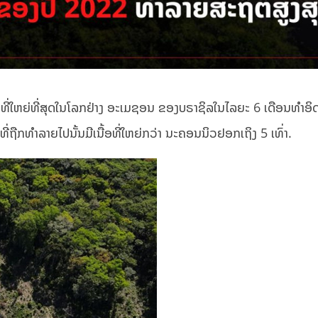
າທີ່ໃຫຍ່ທີ່ສຸດໃນໂລກຢ່າງ ອະເມຊອນ ຂອງບຣາຊິລໃນໄລຍະ 6 ເດືອນທຳອິ
ີ່ທີ່ຖືກທຳລາຍໄປນັ້ນມີເນື້ອທີ່ໃຫຍ່ກວ່າ ນະຄອນນິວຢອກເຖິງ 5 ເທົ່າ.