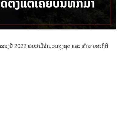
ດຂອງປີ 2022 ພົບວ່າມີຈຳນວນສູງສຸດ ແລະ ທຳລາຍສະຖິຕິ