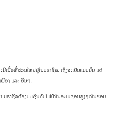
ີເນື້ອທີ່ສ່ວນໃຫຍ່ຢູ່ໃນບຣາຊິລ. ເຖິງຈະເປັນແບບນັ້ນ ແຕ່
ເໝືອງ ແລະ ອື່ນໆ.
ມິຖຸນາ ບຣາຊິລຕ້ອງປະເຊີນກັບໄຟປ່າໃນອະເມຊອນສູງສຸດໃນຮອບ