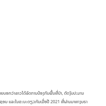
່າຍບອກວ່າລາວໄດ້ລົດການປ້ອງກັນພື້ນທີ່ປ່າ, ຕັດງົບປະມານ
ະເມຊອນ ແລະໃນຂະນະດຽວກັນເມື່ອປີ 2021 ທີ່ຜ່ານມາທາງບຣາ