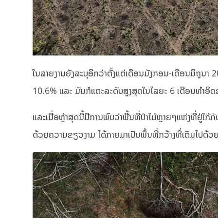
ໃນລາຍງານຍັງລະບຸອີກວ່າຕັ້ງແຕ່ເດືອນມັງກອນ-ເດືອນມິຖຸນາ
10.6% ແລະ ມັນກໍແຕະລະດັບສູງສຸດໃນໄລຍະ 6 ເດືອນທຳອິດຂອ
ແລະເມື່ອຫຼ້າສຸດນີ້ມີການພົບວ່າພື້ນທີ່ປ່າໄມ້ຫຼາຍໆແຫ່ງທ
ດ້ວຍຄວາມຂຽວງາມ ໄດ້ກາຍມາເປັນພື້ນທີ່ກວ້າງທີ່ເຕັມໄປດ້ວຍ