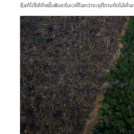
ຊິລກໍໄດ້ໃຫ້ຄໍາໝັ້ນສັນຍາໃນເວທີໂລກວ່າຈະຍຸຕິການຕັດໄມ້ທຳລ