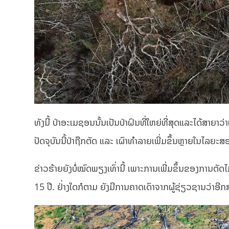
ທັງນີ້ ປ່າອະເມຊອນນັ້ນເປັນປ່າຝົນທີ່ໃຫຍ່ທີ່ສຸດແລະໄດ້ສາຍາວ
ປັດຈຸບັນນີ້ປ່າຖືກຕັດ ແລະ ເຜົາທໍາລາຍເພີ່ມຂຶ້ນຫຼາຍໃນໄລຍະສ
ຂ່າວຮ້າຍຍັງບໍ່ໝົດພຽງເທົ່ານີ້ ເພາະການເພີ່ມຂຶ້ນຂອງການຕັ
15 ປີ. ຢ່່າງໃດກໍຕາມ ຍັງມີການຄາດເດົາຈາກຜູ້ຊ່ຽວຊານວ່າອີກ