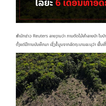
ສຳນັກຂ່າວ Reuters ລາຍງານວ່າ ການຕັດໄມ້ທຳລາຍປ່າ ໃນປ່
ຕັ້ງແຕ່ມີການບັນທຶກມາ ເຊິ່ງຂໍ້ມູນຈາກລັດຖະບານລະບຸວ່າ ພື້ນທ