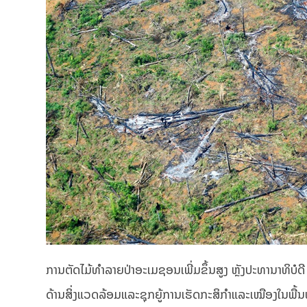
ການຕັດໄມ້ທຳລາຍປ່າອະເມຊອນເພີ່ມຂຶ້ນສູງ ຫຼັງປະທານາທິບໍດີ
ດ້ານສິ່ງແວດລ້ອມແລະຊຸກຍູ້ການເຮັດກະສິກໍາແລະເໝືອງໃນພື