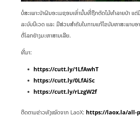
ບໍ່ສະເພາະປ່າຝົນອະເມຊອນເທົ່ານັ້ນທີ່ຖືກຕັດໄມ້ທຳລາຍປ່າ ແຕ່ມີປ
ລະບົບນິເວດ ແລະ ມີສ່ວນສຳຄັນໃນການແກ້ໄຂບັນຫາສະພາບອາກາດ
ຕໍ່ໂລກຢ່າງມະຫາສານເລີຍ.
ທີ່ມາ:
https://cutt.ly/1LfAwhT
https://cutt.ly/0LfAiSc
https://cutt.ly/rLzgW2f
ຕິດຕາມຂ່າວທັງໝົດຈາກ LaoX:
https://laox.la/all-