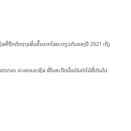
ິລທີ່ຖືກຕັດຖາງເພີ່ມຂຶ້ນຈາກໄລຍະດຽວກັນຂອງປີ 2021 ເຖິງ
zonas ປະເທດບຣາຊິລ ທີ່ໃນອະດີດນັ້ນເປັນປ່າໄມ້ທີ່ເຕັມໄປ