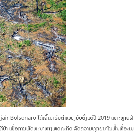
 jair Bolsonaro ໄດ້ເຂົ້າມາຮັບຕໍາແໜ່ງນັບຕັ້ງແຕ່ປີ 2019 ເພາະຫຼາຍຝ
້ນທີ່ປ່າ ເພື່ອການພັດທະນາທາງເສດຖະກິດ ລົດຄວາມທຸກຍາກໃນພື້ນທີ່ອ