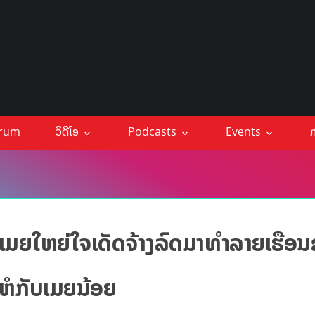
orum
ວິດີໂອ
Podcasts
Events
ກ
າຍ! ເມຍໃຫຍ່ໃຈເດັດຈ້າງລົດມາທຳລາຍເຮືອ
ອນຫໍກັບເມຍນ້ອຍ