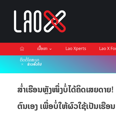
ເນື້ອຫາ
Lao Xperts
Lao X F
ຕິດຕໍ່ໂຄສະນາ
ຂ່າວທົ່ວໄປ
ສໍ່າເຮືອນຫຼັງໜຶ່ງບໍ່ໄດ້ຄິດເສຍດ
ຕົນເອງ ເພື່ອບໍ່ໃຫ້ຜົວໃຊ້ເປັນເຮື