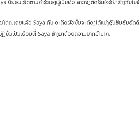
a ບໍ່ຍອມເຮັດຕາມຄຳຂໍຂອງຜູ້ເປັນຜົວ ລາວຈຶ່ງຕັດສິນໃຈຂໍຢ່າຮ້າງກັນໃນທີ
ນໂດເນເຊຍແລ້ວ Saya ກັບ ອະດີດຜົວນັ້ນຈະຕ້ອງໄດ້ແບ່ງຊັບສິນສົມຣົດ
ັງນັ້ນເປັນເຮືອນທີ່ Saya ສ້າງມາດ້ວຍຄວາມຍາກລຳບາກ.