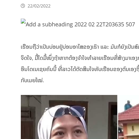
22/02/2022
ເຮືອນຖືວ່າເປັນບ່ອນຢູ່ບ່ອນອາໄສຂອງເຮົາ ແລະ ມັນກໍຍັງເປັນສົ
ຈິດໃຈ, ມື້ໃດມື້ໜຶ່ງຖ້າຫາກຕ້ອງຈຳໃຈທຳລາຍເຮືອນທີ່ສ້າງມາເອງ
ອິນໂດເນເຊຍຄົນນີ້ ທີ່ລາວໄດ້ຕັດສິນໃຈທັບເຮືອນຂອງຕົນເອງຖິ້ມ
ກັບເມຍໃໝ່.