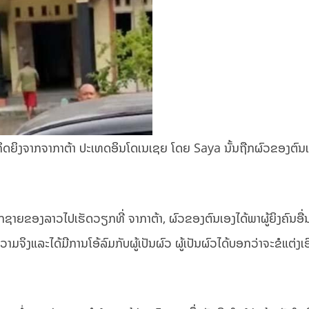
ລະກິດຍິງຈາກຈາກາຕ້າ ປະເທດອິນໂດເນເຊຍ ໂດຍ Saya ນັ້ນຖືກຜົວຂອງຕົ
ບລູກຊາຍຂອງລາວໄປເຮັດວຽກທີ່ ຈາກາຕ້າ, ຜົວຂອງຕົນເອງໄດ້ພາຜູ້ຍິງຄົນອ
ວາມຈິງແລະໄດ້ມີການໂອ້ລົມກັບຜູ້ເປັນຜົວ ຜູ້ເປັນຜົວໄດ້ບອກວ່າຈະຂໍແຕ່ງເ