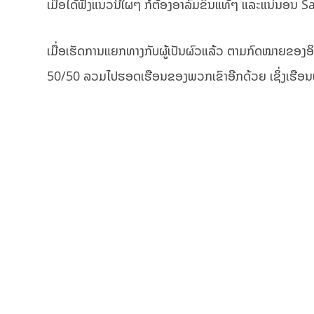
ເມື່ອໄດ້ຟັງແນວນີ້ໃຜໆ ກໍຕ້ອງອາລົມຂຶ້ນແທ້ໆ ແລະແນ່ນອນ Say
ເມື່ອເຮັດການແຍກທາງກັບຜູ້ເປັນຜົວແລ້ວ ຕາມກົດໝາຍຂອງອິ
50/50 ລວມໄປຮອດເຮືອນຂອງພວກເຂົາອີກດ້ວຍ ເຊິ່ງເຮືອນຫຼ