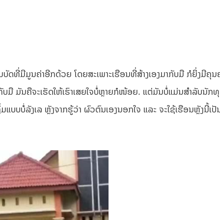
ມບັດທີ່ມີມູນຄ່າອີກດ້ວຍ ໂດຍສະເພາະເຮືອນທີ່ສ້າງເອງມາກັບມື ກໍຍິ່ງມີຄຸນ
ກັບມື ມັນຄືຈະເຮັດໃຫ້ເຮົາເສຍໃຈບໍ່ຫຼາຍກໍໜ້ອຍ. ແຕ່ມັນບໍ່ແມ່ນສຳລັບນັກທ
ແບບບໍ່ລັງເລ ຫຼັງຈາກຮູ້ວ່າ ຜົວຕົນເອງນອກໃຈ ແລະ ຈະໃຊ້ເຮືອນຫຼັງນີ້ເປັນ