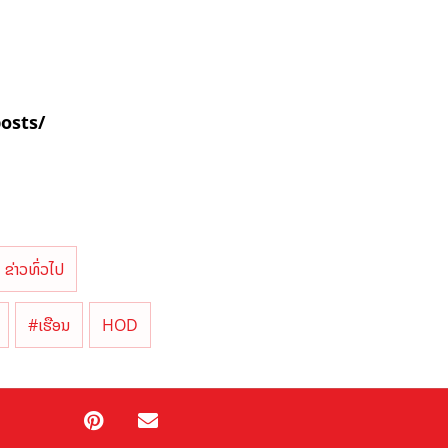
posts/
ຂ່າວທົ່ວໄປ
#ເຮືອນ
HOD