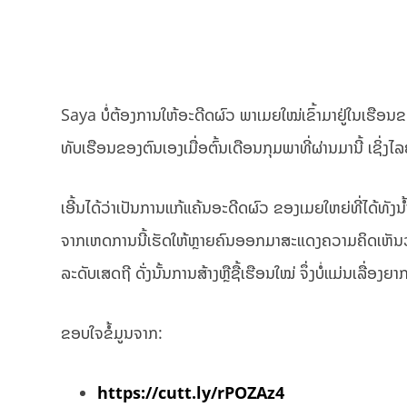
Saya ບໍ່ຕ້ອງການໃຫ້ອະດີດຜົວ ພາເມຍໃໝ່ເຂົ້າມາຢູ່ໃນເຮືອ
ທັບເຮືອນຂອງຕົນເອງເມື່ອຕົ້ນເດືອນກຸມພາທີ່ຜ່ານມານີ້ ເຊິ່ງໄ
ເອີ້ນໄດ້ວ່າເປັນການແກ້ແຄ້ນອະດີດຜົວ ຂອງເມຍໃຫຍ່ທີ່ໄດ້ທັ
ຈາກເຫດການນີ້ເຮັດໃຫ້ຫຼາຍຄົນອອກມາສະແດງຄວາມຄິດເຫັນວ່າ
ລະດັບເສດຖີ ດັ່ງນັ້ນການສ້າງຫຼືຊື້ເຮືອນໃໝ່ ຈຶ່ງບໍ່ແມ່ນເລື່ອງ
ຂອບໃຈຂໍ້ມູນຈາກ:
https://cutt.ly/rPOZAz4