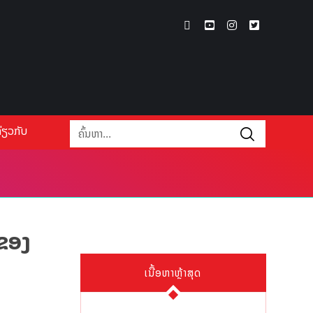
່ຽວກັບ
ນຂອງ
ເນື້ອຫາຫຼ້າສຸດ