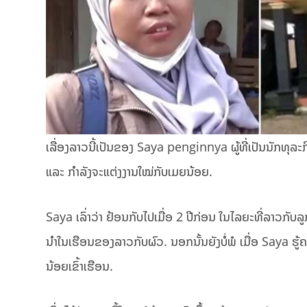
ເລື່ອງລາວນີ້ເປັນຂອງ Saya penginnya ຜູ້ທີ່ເປັນນັກທຸ
ແລະ ກຳລັງຈະແຕ່ງງານໃໝ່ກັບເມຍນ້ອຍ.
Saya ເລົ່າວ່າ ຢ້ອນກັບໄປເມື່ອ 2 ປີກ່ອນ ໃນໄລຍະທີ່ລາວກັ
ນຳໃນເຮືອນຂອງລາວກັບຜົວ. ນອກນັ້ນຍັງບໍ່ພໍ ເມື່ອ Saya ຮູ້ຄ
ນ້ອຍເຂົ້າເຮືອນ.