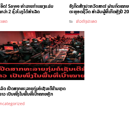
ຳອິດ! Sawe ທຳລາຍກຳແພງແລ່ນ
ອັງກິດສ້າງປະຫວັດສາດ! ຜ່ານກົດໝາ
ວ່າ 2 ຊົ່ວໂມງໄດ້ສຳເລັດ
ຕະຫຼອດຊີວິດ ສຳລັບຜູ້ທີ່ເກີດຫຼັງປີ 2
ປະເທດ
ຂ່າວຕ່າງປະເທດ
ັດ ເປີດສາກທະລາຍກຸ່ມຄໍເຊັນເຕີຂ້າມຊາດ
າວ ເປັນໜຶ່ງໃນພື້ນທີ່ເປົ້າໝາຍຫຼັກ
ncategorized