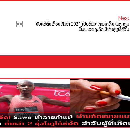
Next
ນັບແຕ່ຕົ້ນເດືອນທັນວາ 2021 ເປັນຕົ້ນມາ ການລົງທຶນ ແລະ ການ
ຟື້ນຟູເສດຖະກິດ ມີທ່າອ່ຽງທີ່ດີຂຶ້ນ