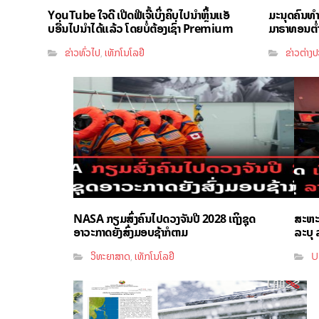
YouTube ໃຈດີ ເປີດຟີເຈີ້ເບິ່ງຄິບໄປນຳຫຼິ້ນແອັ
ມະນຸດຄົນທ
ບອື່ນໄປນຳໄດ້ແລ້ວ ໂດຍບໍ່ຕ້ອງເຊົ່າ Premium
ມາຣາທອນຕ່ຳກ
ຂ່າວທົ່ວໄປ
ເທັກໂນໂລຢີ
ຂ່າວຕ່າງ
,
NASA ກຽມສົ່ງຄົນໄປດວງຈັນປີ 2028 ເຖິງຊຸດ
ສະຫະລ
ອາວະກາດຍັງສົ່ງມອບຊ້າກໍຕາມ
ລະບຸ ລ
ວິທະຍາສາດ
ເທັກໂນໂລຢີ
U
,