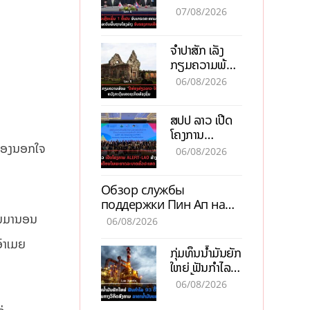
ອັບເກຣດ
07/08/2026
ສະໜາມບິນວັດ
ໄຕ ຮັບຮອງການ
ຈຳປາສັກ ເລັ່ງ
ເຕີບໂຕ
ກຽມຄວາມພ້ອມ
“ປີທ່ອງທ່ຽວ
06/08/2026
ລາວ-ຈີນ 2027”
ຫວັງກະຕຸ້ນ
ສປປ ລາວ ເປີດ
ເສດຖະກິດ
ໂຄງການ
ທ້ອງຖິ່ນ
ນເອງນອກໃຈ
ALERT-LAO
06/08/2026
ສ້າງຕາໜ່າງ
ເຕືອນໄພພະຍາດ
Обзор службы
ລະບາດທົ່ວ
поддержки Пин Ап на
ປະເທດ
ື່ນມານອນ
официальном сайте с
06/08/2026
актуальной
ອົາເມຍ
информацией
ກຸ່ມທຶນນ້ຳມັນຍັກ
ໃຫຍ່ ຟັນກຳໄລ
93 ຕື້ໂດລາ
06/08/2026
ທ່າມກາງວິກິດ