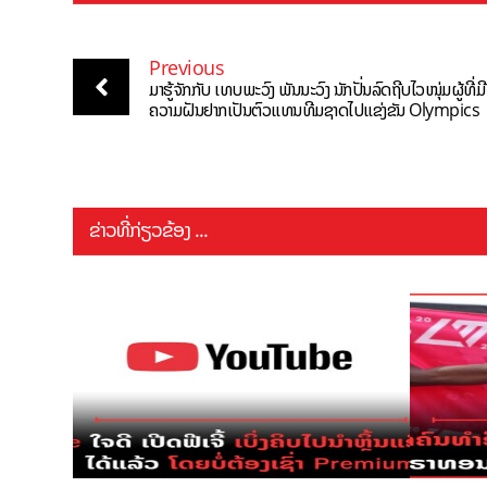
Previous
ມາຮູ້ຈັກກັບ ເທບພະວົງ ພັນນະວົງ ນັກປັ່ນລົດຖີບໄວໜຸ່ມຜູ້ທີ່ມີ
ຄວາມຝັນຢາກເປັນຕົວແທນທີມຊາດໄປແຂ່ງຂັນ Olympics
ຂ່າວທີ່ກ່ຽວຂ້ອງ ...