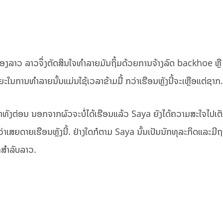
ນຂອງລາວ ລາວຈຶ່ງຕັດສິນໃຈທຳລາຍມັນຖິ້ມດ້ວຍການຈ້າງລົດ backhoe ຫຼື
ລຍະໃນການທຳລາຍນັ້ນແມ່ນໃຊ້ເວລາຂ້າມມື້ ກວ່າເຮືອນຫຼັງນີ້ຈະເຫຼືອແຕ່ຊາກ
ງນ້ຳທັງຕ່ອນ ນອກຈາກຜົວຈະບໍ່ໄດ້ເຮືອນແລ້ວ Saya ຍັງໄດ້ຄວາມສະໃຈໄປເ
ເສຍດາຍເຮືອນຫຼັງນີ້. ຢ່າງໃດກໍຕາມ Saya ນັ້ນເປັນນັກທຸລະກິດແລະມີ
ຍາກສຳລັບລາວ.