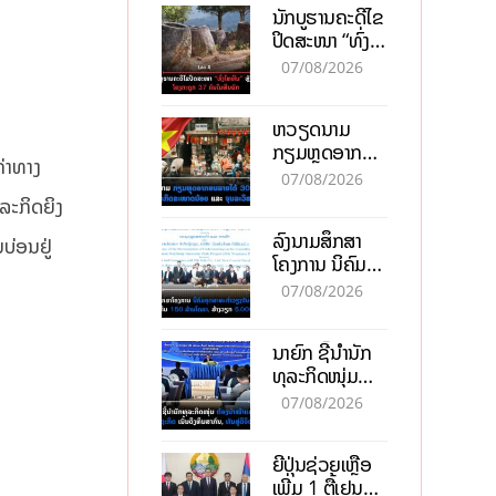
ນັກບູຮານຄະດີໄຂ
ປິດສະໜາ “ທົ່ງ
ໄຫຫີນ” ຫຼັງພົບ
07/08/2026
ໂຄງກະດູກ 37
ຄົນໃນຫີນຍັກ
ຫວຽດນາມ
ກຽມຫຼຸດອາກອນ
ຄ່າທາງ
ລາຍໄດ້ 30%
07/08/2026
ຫວັງອູ້ມທຸລະກິດ
ຸລະກິດຍິງ
ຂະໜາດນ້ອຍ
ລົງນາມສຶກສາ
ແລະ ຈຸນລະ
ບ່ອນຢູ່
ໂຄງການ ນິຄົມ
ວິສາຫະກິດ
ອຸດສາຫະກຳ
07/08/2026
ວຽງຈັນ-ໄຊທານີ
ຕັ້ງເປົ້າດຶງທຶນ
ນາຍົກ ຊີ້ນຳນັກ
150 ລ້ານໂດລາ,
ທຸລະກິດໜຸ່ມ
ສ້າງວຽກ 5.000
ຕ້ອງນຳໜ້າແກ້
ຕຳແໜ່ງ
07/08/2026
ວິກິດເສດຖະກິດ
ເນັ້ນດຶງທຶນ
ຍີ່ປຸ່ນຊ່ວຍເຫຼືອ
ສາກົນ, ຫັນສູ່ດິຈິ
ເພີ່ມ 1 ຕື້ເຢນ
ຕອນ