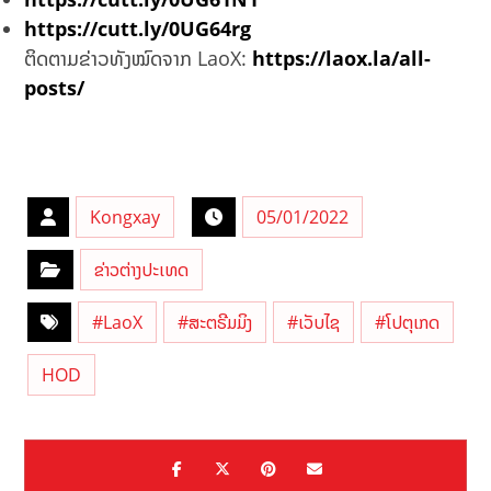
https://cutt.ly/0UG64rg
ຕິດຕາມຂ່າວທັງໝົດຈາກ LaoX:
https://laox.la/all-
posts/
Kongxay
05/01/2022
ຂ່າວຕ່າງປະເທດ
#LaoX
#ສະຕຣີມມິງ
#ເວັບໄຊ
#ໂປຕຸເກດ
HOD