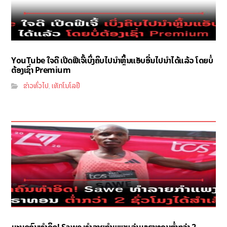
YouTube ໃຈດີ ເປີດຟີເຈີ້ເບິ່ງຄິບໄປນຳຫຼິ້ນແອັບອື່ນໄປນຳໄດ້ແລ້ວ ໂດຍບໍ່
ຕ້ອງເຊົ່າ Premium
ຂ່າວທົ່ວໄປ
ເທັກໂນໂລຢີ
,