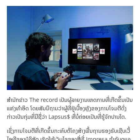
ສຳນັກຂ່າວ The record ເປັນຜູ້ລາຍງານເຫດການທີ່ເກີດຂຶ້ນເປັນ
ແຫ່ງທຳອິດ ໂດຍສັນນິຖານວ່າຜູ້ທີ່ຢູ່ເບື້ອງຫຼັງຂອງການໂຈມຕີດັ່ງ
ກ່າວເປັນກຸ່ມທີ່ມີຊື່ວ່າ Lapsus$ ທີ່ບໍ່ຄ່ອຍເປັນທີ່ຮູ້ຈັກປານໃດ.
ເຊິ່ງການໂຈມຕີທີ່ເກີດຂຶ້ນກະທົບຕໍ່ໂຄງສ້າງພື້ນຖານຮອງຮັບເຊີບເວີ້
ໄອທີຂອງບໍລິສັດ ເຮັດໃຫ້ເວັບໄຊຂອງສື່ທີ່ Impresa ກຳກັບດູແລ