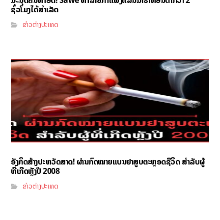
ມະນຸດຄົນທຳອິດ! Sawe ທຳລາຍກຳແພງແລ່ນມາຣາທອນຕ່ຳກວ່າ 2
ຊົ່ວໂມງໄດ້ສຳເລັດ
ຂ່າວຕ່າງປະເທດ
ອັງກິດສ້າງປະຫວັດສາດ! ຜ່ານກົດໝາຍແບນຢາສູບຕະຫຼອດຊີວິດ ສຳລັບຜູ້
ທີ່ເກີດຫຼັງປີ 2008
ຂ່າວຕ່າງປະເທດ