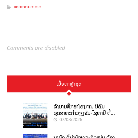
ພະຍາກອນອາກາດ
Comments are disabled
ເນື້ອຫາຫຼ້າສຸດ
ລົງນາມສຶກສາໂຄງການ ນິຄົມ
ອຸດສາຫະກຳວຽງຈັນ-ໄຊທານີ ຕັ້ງ
ເປົ້າດຶງທຶນ 150 ລ້ານໂດລາ, ສ້າງ
07/08/2026
ວຽກ 5.000 ຕຳແໜ່ງ
ນາຍົກ ຊີ້ນຳນັກທຸລະກິດໜຸ່ມ ຕ້ອງ