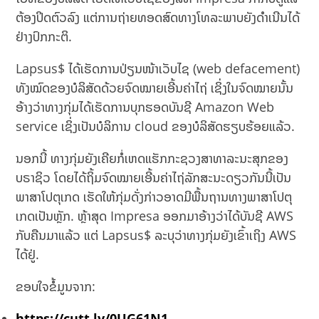
ຕ້ອງປິດຕົວລົງ ແຕ່ການຖ່າຍທອດສົດທາງໂທລະພາບຍັງດຳເນີນໄດ້
ຢ່າງປົກກະຕິ.
Lapsus$ ໄດ້ເຮັດການປ່ຽນໜ້າເວັບໄຊ (web defacement)
ທັງໝົດຂອງບໍລິສັດດ້ວຍຈົດໝາຍເອີ້ນຄ່າໄຖ່ ເຊິ່ງໃນຈົດໝາຍນັ້ນ
ອ້າງວ່າທາງກຸ່ມໄດ້ເຮັດການບຸກຮອດບັນຊີ Amazon Web
service ເຊິ່ງເປັນບໍລິການ cloud ຂອງບໍລິສັດຮຽບຮ້ອຍແລ້ວ.
ນອກນີ້ ທາງກຸ່ມຍັງເຄີຍກໍ່ເຫດແຮັກກະຊວງສາທາລະນະສຸກຂອງ
ບຣາຊິວ ໂດຍໄດ້ຖິ້ມຈົດໝາຍເອີ້ນຄ່າໄຖ່ລັກສະນະດຽວກັນນີ້ເປັນ
ພາສາໂປຕຸເກດ ເຮັດໃຫ້ກຸ່ມດັ່ງກ່າວອາດມີພື້ນຖານທາງພາສາໂປຕຸ
ເກດເປັນຫຼັກ. ຫຼ້າສຸດ Impresa ອອກມາອ້າງວ່າໄດ້ບັນຊີ AWS
ກັບຄືນມາແລ້ວ ແຕ່ Lapsus$ ລະບຸວ່າທາງກຸ່ມຍັງເຂົ້າເຖິງ AWS
ໄດ້ຢູ່.
ຂອບໃຈຂໍ້ມູນຈາກ:
https://cutt.ly/0UG61N1