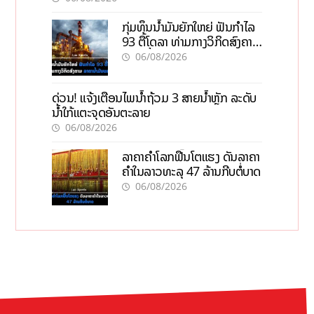
ກຸ່ມທຶນນ້ຳມັນຍັກໃຫຍ່ ຟັນກຳໄລ
93 ຕື້ໂດລາ ທ່າມກາງວິກິດສົງຄາມ
ລາຄານໍ້າມັນແພງ
06/08/2026
ດ່ວນ! ແຈ້ງເຕືອນໄພນໍ້າຖ້ວມ 3 ສາຍນໍ້າຫຼັກ ລະດັບ
ນໍ້າໃກ້ແຕະຈຸດອັນຕະລາຍ
06/08/2026
ລາຄາຄຳໂລກຟື້ນໂຕແຮງ ດັນລາຄາ
ຄຳໃນລາວທະລຸ 47 ລ້ານກີບຕໍ່ບາດ
06/08/2026