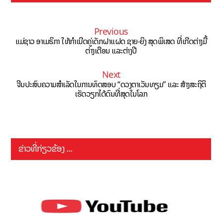
Previous
ແມ່ຊາວ ອາເມຣິກາ ໃຫ້ກຳເນີດຄູ່ເດັກຝາແຝດ ຊາຍ-ຍິງ ສຸດພິເສດ ທີ່ເກີດຕ່າງມື້
ຕ່າງເດືອນ ແລະຕ່າງປີ
Next
ຈີນປະສົບຄວາມສຳເລັດໃນການທົດສອບ “ດວງຕາເວັນທຽມ” ແລະ ສ້າງສະຖິຕິ
ເຮັດວຽກໄດ້ດົນທີ່ສຸດໃນໂລກ
ຂ່າວທີ່ກ່ຽວຂ້ອງ ...