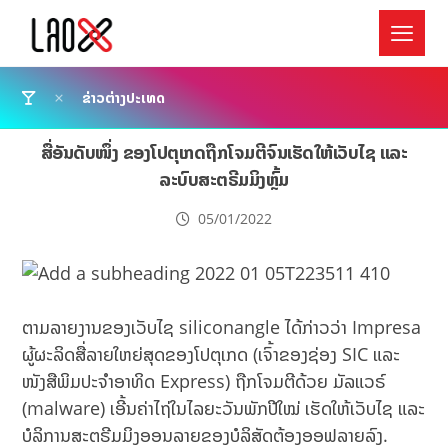
ຂ່າວຕ່າງປະເທດ
ສື່ອັນດັບໜຶ່ງ ຂອງໂປຕຸເກດຖືກໂຈມຕີຈົນເຮັດໃຫ້ເວັບໄຊ ແລະ
ລະບົບສະຕຣີມມິງຫຼົ້ມ
05/01/2022
ຕາມລາຍງານຂອງເວັບໄຊ siliconangle ໄດ້ກ່າວວ່າ Impresa
ຜູ້ຜະລິດສື່ລາຍໃຫຍ່ສຸດຂອງໂປຕຸເກດ (ເຈົ້າຂອງຊ່ອງ SIC ແລະ
ໜັງສືພິມປະຈຳອາທິດ Express) ຖືກໂຈມຕີດ້ວຍ ມັລແວຣ໌
(malware) ເອີ້ນຄ່າໄຖ່ໃນໄລຍະວັນພັກປີໃໝ່ ເຮັດໃຫ້ເວັບໄຊ ແລະ
ບໍລິການສະຕຣີມມິງອອນລາຍຂອງບໍລິສັດຕ້ອງອອຟລາຍລົງ.