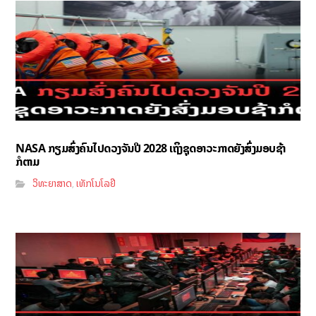
NASA ກຽມສົ່ງຄົນໄປດວງຈັນປີ 2028 ເຖິງຊຸດອາວະກາດຍັງສົ່ງມອບຊ້າ
ກໍຕາມ
ວິທະຍາສາດ
ເທັກໂນໂລຢີ
,