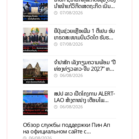
ນຳໜ້າແກ້ວິກິດເສດຖະກິດ ເນັ້ນດຶງ
ທຶນສາກົນ, ຫັນສູ່ດິຈິຕອນ
07/08/2026
ຍີ່ປຸ່ນຊ່ວຍເຫຼືອເພີ່ມ 1 ຕື້ເຢນ ອັບ
ເກຣດສະໜາມບິນວັດໄຕ ຮັບຮອງ
ການເຕີບໂຕ
07/08/2026
ຈຳປາສັກ ເລັ່ງກຽມຄວາມພ້ອມ “ປີ
ທ່ອງທ່ຽວລາວ-ຈີນ 2027” ຫວັງ
ກະຕຸ້ນເສດຖະກິດທ້ອງຖິ່ນ
06/08/2026
ສປປ ລາວ ເປີດໂຄງການ ALERT-
LAO ສ້າງຕາໜ່າງ ເຕືອນໄພ
ພະຍາດລະບາດທົ່ວປະເທດ
06/08/2026
Обзор службы поддержки Пин Ап
на официальном сайте с
актуальной информацией
06/08/2026