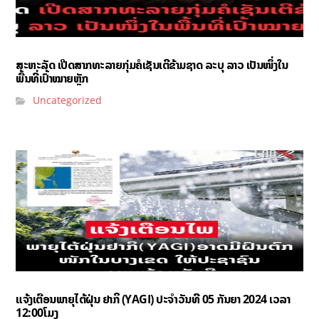
ສະຫະລັດ ເປີດສາກທະລາຍກຸ່ມຄໍເຊັນເຕີຂ້າມຊາດ ລະບຸ ລາວ ເປັນໜຶ່ງໃນ
ພື້ນທີ່ເປົ້າໝາຍຫຼັກ
Uncategorized
ແຈ້ງເຕືອນພາຍຸໄຕ້ຝຸ່ນ ຢາກິ (YAGI)​ ປະຈໍາວັນທີ 05 ກັນຍາ 2024 ເວລາ
12:00ໂມງ