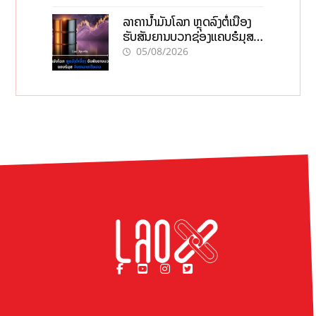
ລາຄານ້ຳມັນໂລກ ຫຼຸດລົງຕໍ່ເນື່ອງ
ຮັບສັນຍານບວກຊ່ອງແຄບຮໍມຸສ
ຈັບຕາລາຄາໃນລາວ
05/08/2026