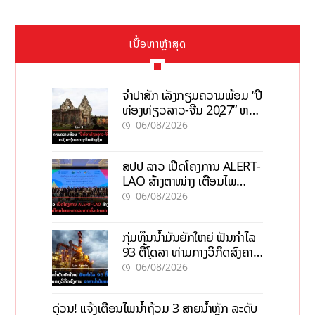
ເນື້ອຫາຫຼ້າສຸດ
ຈຳປາສັກ ເລັ່ງກຽມຄວາມພ້ອມ “ປີ
ທ່ອງທ່ຽວລາວ-ຈີນ 2027” ຫວັງ
ກະຕຸ້ນເສດຖະກິດທ້ອງຖິ່ນ
06/08/2026
ສປປ ລາວ ເປີດໂຄງການ ALERT-
LAO ສ້າງຕາໜ່າງ ເຕືອນໄພ
ພະຍາດລະບາດທົ່ວປະເທດ
06/08/2026
ກຸ່ມທຶນນ້ຳມັນຍັກໃຫຍ່ ຟັນກຳໄລ
93 ຕື້ໂດລາ ທ່າມກາງວິກິດສົງຄາມ
ລາຄານໍ້າມັນແພງ
06/08/2026
ດ່ວນ! ແຈ້ງເຕືອນໄພນໍ້າຖ້ວມ 3 ສາຍນໍ້າຫຼັກ ລະດັບ