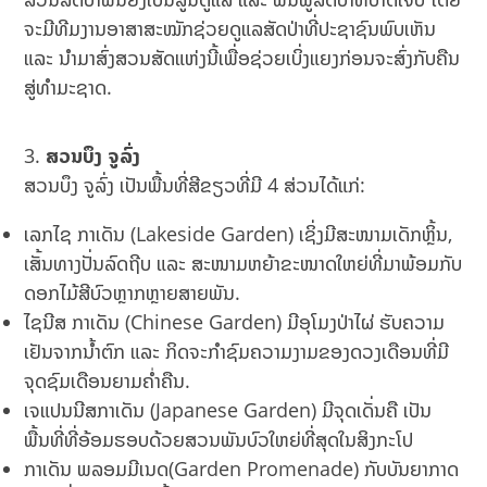
ຈະມີທີມງານອາສາສະໝັກຊ່ວຍດູແລສັດປ່າທີ່ປະຊາຊົນພົບເຫັນ
ແລະ ນຳມາສົ່ງສວນສັດແຫ່ງນີ້ເພື່ອຊ່ວຍເບິ່ງແຍງກ່ອນຈະສົ່ງກັບຄືນ
ສູ່ທຳມະຊາດ.
ສວນບຶງ ຈູລົ່ງ
ສວນບຶງ ຈູລົ່ງ ເປັນພື້ນທີ່ສີຂຽວທີ່ມີ 4 ສ່ວນໄດ້ແກ່:
ເລກໄຊ ກາເດັນ (Lakeside Garden) ເຊິ່ງມີສະໜາມເດັກຫຼິ້ນ,​
ເສັ້ນທາງປັ່ນລົດຖີບ ແລະ ສະໜາມຫຍ້າຂະໜາດໃຫຍ່ທີ່ມາພ້ອມກັບ
ດອກໄມ້ສີບົວຫຼາກຫຼາຍສາຍພັນ.
ໄຊນີສ ກາເດັນ (Chinese Garden) ມີອຸໂມງປ່າໄຜ່ ຮັບຄວາມ
ເຢັນຈາກນ້ຳຕົກ ແລະ ກິດຈະກຳຊົມຄວາມງາມຂອງດວງເດືອນທີ່ມີ
ຈຸດຊົມເດືອນຍາມຄ່ຳຄືນ.
ເຈແປນນີສກາເດັນ (Japanese Garden) ມີຈຸດເດັ່ນຄື ເປັນ
ພື້ນທີ່ທີ່ອ້ອມຮອບດ້ວຍສວນພັນບົວໃຫຍ່ທີ່ສຸດໃນສິງກະໂປ
ກາເດັນ ພລອມມີເນດ(Garden Promenade) ກັບບັນຍາກາດ