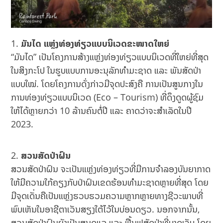
ມັນໄດ ແຫຼ່ງທ່ອງທ່ຽວແບບນິເວດຂະໜາດໃຫຍ່
“ມັນໄດ” ເປັນໂຄງການສ້າງແຫຼ່ງທ່ອງທ່ຽວແບບນິເວດທີ່ໃຫຍ່ທີ່ສຸດ
ໃນສິງກະໂປ ໃນຮູບແບບການອະນຸລັກທຳມະຊາດ ແລະ ພັນສັດປ່າ
ແບບໃໝ່. ໂດຍໂຄງການດັ່ງກ່າວມີຈຸດປະສົງຄື ການເປັນສູນກາງໃນ
ການທ່ອງທ່ຽວແບບນິເວດ (Eco – Tourism) ທີ່ດຶງດູດຜູ້ຊົມ
ໃຫ້ໄດ້ຫຼາຍກວ່າ 10 ລ້ານຄົນຕໍ່ປີ ແລະ ຄາດວ່າຈະສຳເລັດໃນປີ
2023.
ສວນສັດປ່າຝົນ
ສວນສັດປ່າຝົນ ຈະເປັນແຫຼ່ງທ່ອງທ່ຽວທີ່ມີການຈຳລອງບັນຍາກາດ
ໃຫ້ມີຄວາມໃກ້ຄຽງກັບປ່າຝົນເຂດຮ້ອນທຳມະຊາດຫຼາຍທີ່ສຸດ ໂດຍ
ມີຈຸດເດັ່ນຄືເປັນແຫຼ່ງຮວບຮວມຄວາມຫຼາກຫຼາຍທາງຊີວະພາບທີ່
ພົບເຫັນໃນອາຊີຕາເວັນສຽງໃຕ້ໄວ້ໃນບ່ອນດຽວ. ນອກຈາກນັ້ນ,
ສວນສັດປ່າຝົນຍັງເປັນສູນດູແລ ແລະ ຟື້ນຟູສັດປ່າທີ່ບາດເຈັບ ໂດຍ