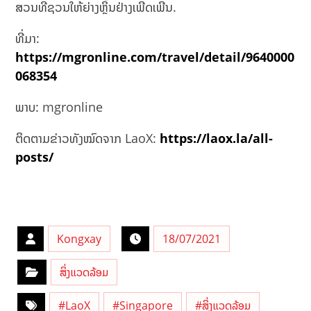
ສວນທີ່ຊວນໃຫ້ຍ່າງຫຼິ້ນຢ່າງເພີດເພີນ.
ທີ່ມາ:
https://mgronline.com/travel/detail/9640000
068354
ພາບ: mgronline
ຕິດຕາມຂ່າວທັງໝົດຈາກ LaoX:
https://laox.la/all-
posts/
Kongxay
18/07/2021
ສິ່ງແວດລ້ອມ
#LaoX
#Singapore
#ສິ່ງແວດລ້ອມ