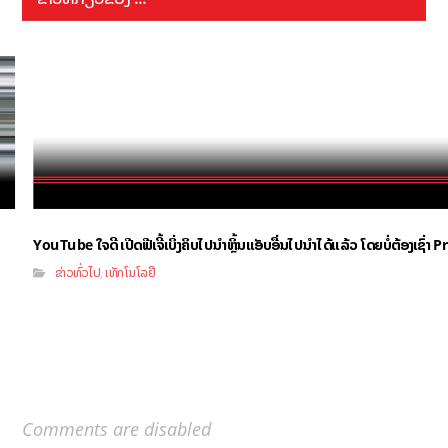
YouTube ໃຈດີ ເປີດຟີເຈີ້ເບິ່ງຄິບໄປນຳຫຼິ້ນແອັບອື່ນໄປນຳໄດ້ແລ້ວ ໂດຍບໍ່ຕ້ອງເຊົ່
ຂ່າວທົ່ວໄປ
ເທັກໂນໂລຢີ
,
Comments are disabled