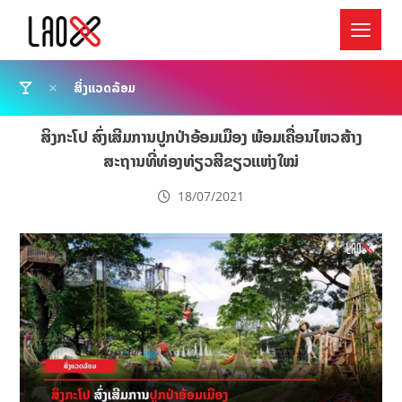
ສິ່ງແວດລ້ອມ
ສິງກະໂປ ສົ່ງເສີມການປູກປ່າອ້ອມເມືອງ ພ້ອມເຄື່ອນໄຫວສ້າງ
ສະຖານທີ່ທ່ອງທ່ຽວສີຂຽວແຫ່ງໃໝ່
18/07/2021