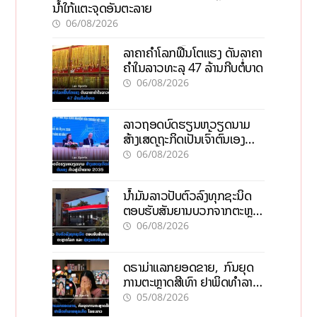
ນໍ້າໃກ້ແຕະຈຸດອັນຕະລາຍ
06/08/2026
ລາຄາຄຳໂລກຟື້ນໂຕແຮງ ດັນລາຄາ
ຄຳໃນລາວທະລຸ 47 ລ້ານກີບຕໍ່ບາດ
06/08/2026
ລາວຖອດບົດຮຽນຫວຽດນາມ
ສ້າງເສດຖະກິດເປັນເຈົ້າຕົນເອງ
ກ້າວສູ່ເປົ້າໝາຍ 2035
06/08/2026
ນໍ້າມັນລາວປັບຕົວລົງທຸກຊະນິດ
ຕອບຮັບສັນຍານບວກຈາກຕະຫຼາດ
ໂລກ ແລະ ຊ່ອງແຄບຮໍມູສ
06/08/2026
ດຣາມ່າແລກຍອດຂາຍ, ກົນຍຸດ
ການຕະຫຼາດສີເທົາ ຢາພິດທຳລາຍ
ທຸລະກິດ ໄລຍະຍາວ
05/08/2026