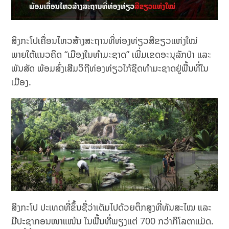
ສິງກະໂປເຄື່ອນໄຫວສ້າງສະຖານທີ່ທ່ອງທ່ຽວສີຂຽວແຫ່ງໃໝ່
ພາຍໃຕ້ແນວຄິດ “ເມືອງໃນທຳມະຊາດ” ເພີ່ມເຂດອະນຸລັກປ່າ ແລະ
ພັນສັດ ພ້ອມສົ່ງເສີມວິຖີທ່ອງທ່ຽວໃກ້ຊິດທຳມະຊາດຢູ່ພື້ນທີ່ໃນ
ເມືອງ.
ສິງກະໂປ ປະເທດທີ່ຂຶ້ນຊື່ວ່າເຕັມໄປດ້ວຍຕຶກສູງທີ່ທັນສະໄໝ ແລະ
ມີປະຊາກອນໜາແໜ້ນ ໃນພື້ນທີ່ພຽງແຕ່ 700 ກວ່າກິໂລຕາແມັດ.