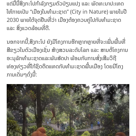
ແຕ່ມື້ນີ້ສິງກະໂປກຳລັງກຽມຕົວປ່ຽນແປງ ແລະ ພັດທະນາປະເທດ
ໃຫ້ກາຍເປັນ “ເມືອງໃນທຳມະຊາດ” (City in Nature) ພາຍໃນປີ
2030 ພາຍໃຕ້ຈຸດຢືນທີ່ວ່າ ເມືອງຕ້ອງຄວບຄູ່ໄປກັບທຳມະຊາດ
ແລະ ສິ່ງແວດລ້ອມທີ່ດີ.
ນອກຈາກນີ້,​ສິງກະໂປ ຍັງມີໂຄງການອີກຫຼາກຫຼາຍທີ່ຈະເພີ່ມພື້ນທີ່
ສີຂຽວໃນຕົວເມືອງເຊັ່ນ ສ້າງສວນລະດັບໂລກ ແລະ ສານຕໍ່ໂຄງການ
ອະນຸລັກທຳມະຊາດແລະພັນສັດປາ ພ້ອມກັບການສົ່ງເສີມວິຖີ
ທ່ອງທ່ຽວທີ່ໃກ້ຊິດຕິດແທດກັບທຳມະຊາດພື້ນເມືອງ ໂດຍມີໂຄງ
ການເດັ່ນໆດັ່ງນີ້: