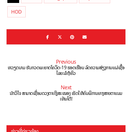
HOD
Previous
ຫວຽດນາມ ຮັບກວດພະຍາດໂຄວິດ-19 ຮອດເຮືອນ ລົດຄວາມສ່ຽງການແຜ່ເຊື້ອ
ໄລຍະລໍຖ້າຄິວ
Next
ນັກວິໄຈ ສາມາດເຊື່ອມດວງຕາເຖິງສະໝອງ ເຮັດໃຫ້ຄົນພິການທາງສາຍຕາແນມ
ເຫັນໄດ້!
ຂ່າວທີ່ກ່ຽວຂ້ອງ ...