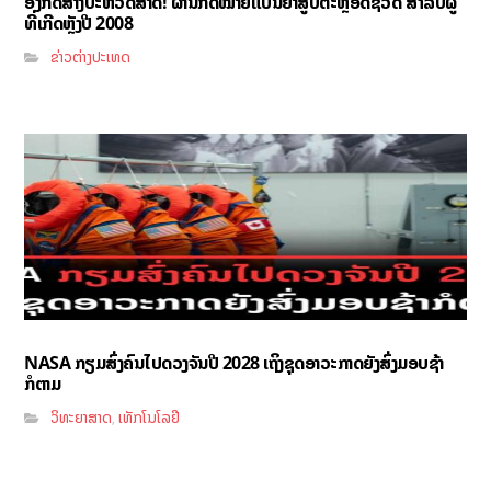
ອັງກິດສ້າງປະຫວັດສາດ! ຜ່ານກົດໝາຍແບນຢາສູບຕະຫຼອດຊີວິດ ສຳລັບຜູ້
ທີ່ເກີດຫຼັງປີ 2008
ຂ່າວຕ່າງປະເທດ
NASA ກຽມສົ່ງຄົນໄປດວງຈັນປີ 2028 ເຖິງຊຸດອາວະກາດຍັງສົ່ງມອບຊ້າ
ກໍຕາມ
ວິທະຍາສາດ
ເທັກໂນໂລຢີ
,