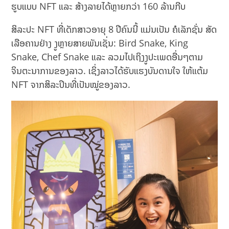
ຮູບແບບ NFT ແລະ ສ້າງລາຍໄດ້ຫຼາຍກວ່າ 160 ລ້ານກີບ
ສິລະປະ NFT ທີ່ເດັກສາວອາຍຸ 8 ປີຄົນນີ້ ແມ່ນເປັນ ຄໍເລັກຊັ່ນ ສັດ
ເລືອຄານຢ່າງ ງູຫຼາຍສາຍພັນເຊັ່ນ: Bird Snake, King
Snake, Chef Snake ແລະ ລວມໄປເຖິງງູປະເພດອື່ນໆຕາມ
ຈິນຕະນາການຂອງລາວ. ເຊິ່ງລາວໄດ້ຮັບແຮງບັນດານໃຈ ໃຫ້ແຕ້ມ
NFT ຈາກສິລະປິນທີ່ເປັນໝູ່ຂອງລາວ.