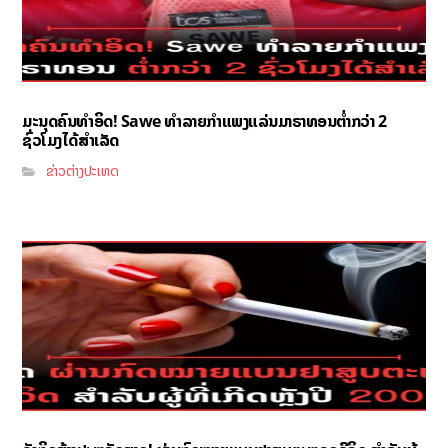
ມະນຸດຄົນທຳອິດ! Sawe ທຳລາຍກຳແພງແລ່ນມາຣາທອນຕ່ຳກວ່າ 2
ຊົ່ວໂມງໄດ້ສຳເລັດ
ຂ່າວຕ່າງປະເທດ