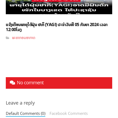
ແຈ້ງເຕືອນພາຍຸໄຕ້ຝຸ່ນ ຢາກິ (YAGI)​ ປະຈໍາວັນທີ 05 ກັນຍາ 2024 ເວລາ
12:00ໂມງ
ພະຍາກອນອາກາດ
No comment
Leave a reply
Default Comments (0)
Facebook Comments