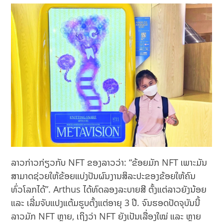
ລາວກ່າວກ່ຽວກັບ NFT ຂອງລາວວ່າ: “ຂ້ອຍມັກ NFT ເພາະມັນ
ສາມາດຊ່ວຍໃຫ້ຂ້ອຍແບ່ງປັນຜົນງານສິລະປະຂອງຂ້ອຍໃຫ້ຄົນ
ທົ່ວໂລກໄດ້”. Arthus ໄດ້ທົດລອງລະບາຍສີ ຕັ້ງແຕ່ລາວຍັງນ້ອຍ
ແລະ ເລີ່ມຈັບແປງແຕ້ມຮູບຕັ້ງແຕ່ອາຍຸ 3 ປີ. ຈົນຮອດປັດຈຸບັນນີ້
ລາວມັກ NFT ຫຼາຍ, ເຖິງວ່າ NFT ຍັງເປັນເລື່ອງໃໝ່ ແລະ ຫຼາຍ