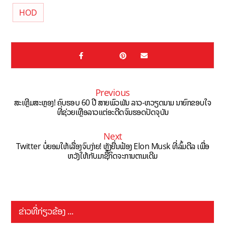
HOD
Previous
ສະເຫຼີມສະຫຼອງ! ຄົບຮອບ 60 ປີ ສາຍພົວພັນ ລາວ-ຫວຽດນາມ ນາຍົກຂອບໃຈ
ທີ່ຊ່ວຍເຫຼືອລາວແຕ່ອະດີດຈົນຮອດປັດຈຸບັນ
Next
Twitter ບໍ່ຍອມໃຫ້ເລື່ອງຈົບງ່າຍ! ຫຼັງຍື່ນຟ້ອງ Elon Musk ທີ່ລົ້ມດີລ ເພື່ອ
ຫວັງໃຫ້ກັບມາຊື້ກິດຈະການຕາມເດີມ
ຂ່າວທີ່ກ່ຽວຂ້ອງ ...