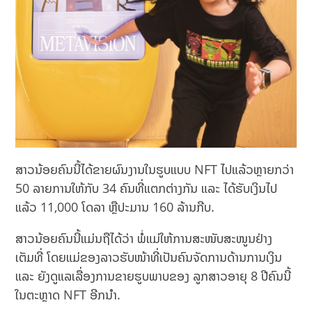
ສາວນ້ອຍຄົນນີ້ໄດ້ຂາຍຜົນງານໃນຮູບແບບ NFT ໄປແລ້ວຫຼາຍກວ່າ
50 ລາຍການໃຫ້ກັບ 34 ຄົນທີ່ແຕກຕ່າງກັນ ແລະ ໄດ້ຮັບເງິນໄປ
ແລ້ວ 11,000 ໂດລາ ຫຼືປະມານ 160 ລ້ານກີບ.
ສາວນ້ອຍຄົນນີ້ແມ່ນຖືໄດ້ວ່າ ພໍ່ແມ່ໃຫ້ການສະໜັບສະໜູນຢ່າງ
ເຕັມທີ່ ໂດຍແມ່ຂອງລາວຮັບໜ້າທີ່ເປັນຄົນຈັດການດ້ານການເງິນ
ແລະ ຍັງດູແລເລື່ອງການຂາຍຮູບພາບຂອງ ລູກສາວອາຍຸ 8 ປີຄົນນີ້
ໃນຕະຫຼາດ NFT ອີກນຳ.