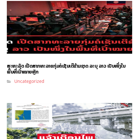
ສະຫະລັດ ເປີດສາກທະລາຍກຸ່ມຄໍເຊັນເຕີຂ້າມຊາດ ລະບຸ ລາວ ເປັນໜຶ່ງໃນ
ພື້ນທີ່ເປົ້າໝາຍຫຼັກ
Uncategorized