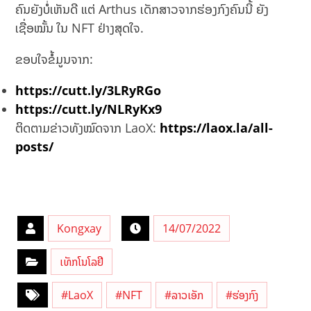
ຄົນຍັງບໍ່ເຫັນດີ ແຕ່ Arthus ເດັກສາວຈາກຮ່ອງກົງຄົນນີ້ ຍັງ
ເຊື່ອໝັ້ນ ໃນ NFT ຢ່າງສຸດໃຈ.
ຂອບໃຈຂໍ້ມູນຈາກ:
https://cutt.ly/3LRyRGo
https://cutt.ly/NLRyKx9
ຕິດຕາມຂ່າວທັງໝົດຈາກ LaoX:
https://laox.la/all-
posts/
Kongxay
14/07/2022
ເທັກໂນໂລຢີ
#LaoX
#NFT
#ລາວເອັກ
#ຮ່ອງກົງ