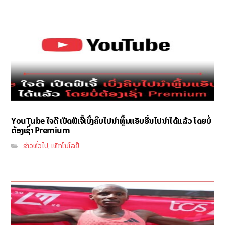
YouTube ໃຈດີ ເປີດຟີເຈີ້ເບິ່ງຄິບໄປນຳຫຼິ້ນແອັບອື່ນໄປນຳໄດ້ແລ້ວ ໂດຍບໍ່
ຕ້ອງເຊົ່າ Premium
ຂ່າວທົ່ວໄປ
ເທັກໂນໂລຢີ
,