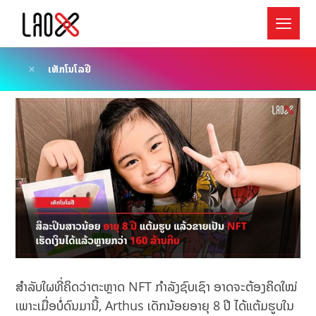
ເທັກໂນໂລຢີ
ສຳລັບໃຜທີ່ຄິດວ່າຕະຫຼາດ NFT ກຳລັງຊົບເຊົາ ອາດຈະຕ້ອງຄິດໃໝ່
ເພາະເມື່ອບໍ່ດົນມານີ້, Arthus ເດັກນ້ອຍອາຍຸ 8 ປີ ໄດ້ແຕ້ມຮູບໃນ