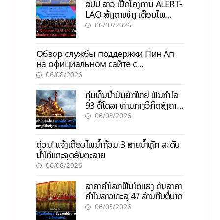
ສປປ ລາວ ເປີດໂຄງການ ALERT-
LAO ສ້າງຕາໜ່າງ ເຕືອນໄພ
ພະຍາດລະບາດທົ່ວປະເທດ
06/08/2026
Обзор службы поддержки Пин Ап
на официальном сайте с
актуальной информацией
06/08/2026
ກຸ່ມທຶນນ້ຳມັນຍັກໃຫຍ່ ຟັນກຳໄລ
93 ຕື້ໂດລາ ທ່າມກາງວິກິດສົງຄາມ
ລາຄານໍ້າມັນແພງ
06/08/2026
ດ່ວນ! ແຈ້ງເຕືອນໄພນໍ້າຖ້ວມ 3 ສາຍນໍ້າຫຼັກ ລະດັບ
ນໍ້າໃກ້ແຕະຈຸດອັນຕະລາຍ
06/08/2026
ລາຄາຄຳໂລກຟື້ນໂຕແຮງ ດັນລາຄາ
ຄຳໃນລາວທະລຸ 47 ລ້ານກີບຕໍ່ບາດ
06/08/2026