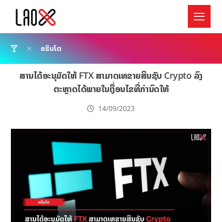
ຄຣິບໂຕ
ສານໄດ້ອະນຸມັດໃຫ້ FTX ສາມາດເທຂາຍສິນຊັບ Crypto ລົງ
ຕະຫຼາດໄດ້ພາຍໃນເງື່ອນໄຂທີ່ກຳນົດໃຫ້
14/09/2023