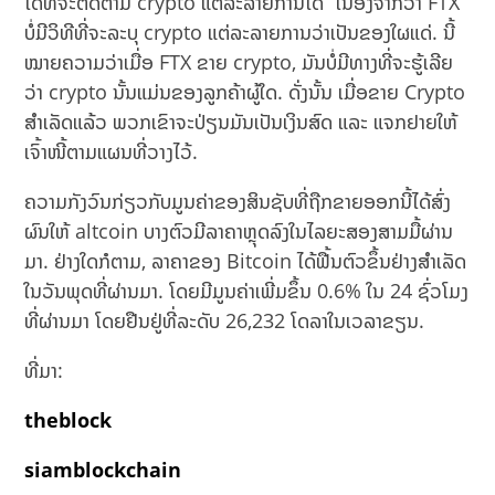
ໄດ້ທີ່ຈະຕິດຕາມ crypto ແຕ່ລະລາຍການໄດ້” ເນື່ອງຈາກວ່າ FTX
ບໍ່ມີວິທີທີ່ຈະລະບຸ crypto ແຕ່ລະລາຍການວ່າເປັນຂອງໃຜແດ່. ນີ້
ໝາຍຄວາມວ່າເມື່ອ FTX ຂາຍ crypto, ມັນບໍ່ມີທາງທີ່ຈະຮູ້ເລີຍ
ວ່າ crypto ນັ້ນແມ່ນຂອງລູກຄ້າຜູ້ໃດ. ດັ່ງນັ້ນ ເມື່ອຂາຍ Crypto
ສຳເລັດແລ້ວ ພວກເຂົາຈະປ່ຽນມັນເປັນເງິນສົດ ແລະ ແຈກຢາຍໃຫ້
ເຈົ້າໜີ້ຕາມແຜນທີ່ວາງໄວ້.
ຄວາມກັງວົນກ່ຽວກັບມູນຄ່າຂອງສິນຊັບທີ່ຖືກຂາຍອອກນີ້ໄດ້ສົ່ງ
ຜົນໃຫ້ altcoin ບາງຕົວມີລາຄາຫຼຸດລົງໃນໄລຍະສອງສາມມື້ຜ່ານ
ມາ. ຢ່າງໃດກໍຕາມ, ລາຄາຂອງ Bitcoin ໄດ້ຟື້ນຕົວຂຶ້ນຢ່າງສຳເລັດ
ໃນວັນພຸດທີ່ຜ່ານມາ. ໂດຍມີມູນຄ່າເພີ່ມຂຶ້ນ 0.6% ໃນ 24 ຊົ່ວໂມງ
ທີ່ຜ່ານມາ ໂດຍຢືນຢູ່ທີ່ລະດັບ 26,232 ໂດລາໃນເວລາຂຽນ.
ທີ່ມາ:
theblock
siamblockchain