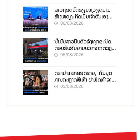
ລາວຖອດບົດຮຽນຫວຽດນາມ
ສ້າງເສດຖະກິດເປັນເຈົ້າຕົນເອງ
ກ້າວສູ່ເປົ້າໝາຍ 2035
06/08/2026
ນໍ້າມັນລາວປັບຕົວລົງທຸກຊະນິດ
ຕອບຮັບສັນຍານບວກຈາກຕະຫຼາດ
ໂລກ ແລະ ຊ່ອງແຄບຮໍມູສ
06/08/2026
ດຣາມ່າແລກຍອດຂາຍ, ກົນຍຸດ
ການຕະຫຼາດສີເທົາ ຢາພິດທຳລາຍ
ທຸລະກິດ ໄລຍະຍາວ
05/08/2026