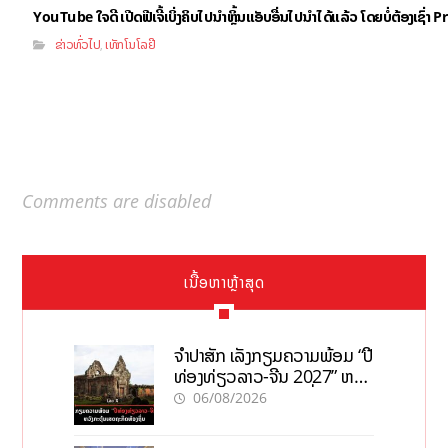
YouTube ໃຈດີ ເປີດຟີເຈີ້ເບິ່ງຄິບໄປນຳຫຼິ້ນແອັບອື່ນໄປນຳໄດ້ແລ້ວ ໂດຍບໍ່ຕ້ອງເຊົ່
ຂ່າວທົ່ວໄປ
ເທັກໂນໂລຢີ
,
Comments are disabled
ເນື້ອຫາຫຼ້າສຸດ
ຈຳປາສັກ ເລັ່ງກຽມຄວາມພ້ອມ “ປີ
ທ່ອງທ່ຽວລາວ-ຈີນ 2027” ຫວັງ
ກະຕຸ້ນເສດຖະກິດທ້ອງຖິ່ນ
06/08/2026