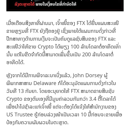
ເມື່ອເດືອນສິງຫາທີ່ຜ່ານມາ, ເຈົ້າໜີ້ຂອງ FTX ໄດ້ຍື່ນແຜນສະເໜີ
ຂາຍຫຼຽນທີ່ FTX ຍັງຖືຄອງຢູ່ ເຊິ່ງພາຍໃຕ້ແຜນການດັ່ງກ່າວທີ່
ປຶກສາທາງດ້ານການເງິນຈະເປັນຄົນດູແລຊັບສິນຂອງ FTX ແລະ
ສະເໜີວ່າໃຫ້ຂາຍ Crypto ໄດ້ພຽງ 100 ລ້ານໂດລາຕໍ່ອາທິດເທົ່າ
ນັ້ນ ແຕ່ໃນຂີດຈຳກັດນີ້ສາມາດເພີ່ມຂຶ້ນເປັນ 200 ລ້ານໂດລາຕໍ່
ອາທິດໄດ້.
ຫຼັງຈາກໄດ້ມີການພິຈາລະນາເບິ່ງແລ້ວ, John Dorsey ຜູ້
ພິພາກສາສານ Delaware ກໍໄດ້ອະນຸມັດແຜນການດັ່ງກ່າວໃນ
ວັນທີ 13 ກັນຍາ. ໂດຍອະນຸຍາດໃຫ້ FTX ສາມາດຂາຍສິນຊັບ
Crypto ຂອງຕົນເອງທີ່ມີມູນຄ່າລວມກັນກວ່າ 3.4 ຕື້ໂດລາໄດ້
ເພື່ອນຳໄປຊຳລະແກ່ເຈົ້າໜີ້ ແຕ່ຈະຕ້ອງໄດ້ແຈ້ງ​ໃຫ້​ສຳນັກງານ​ຂອງ
US Trustee​ ຮູ້ກ່ອນລ່ວງໜ້າເປັນເວລາ 10 ມື້ກ່ອນຈະຂາຍເພື່ອ
ປ້ອງກັນຄວາມຜັນຜວນໃນຕະຫຼາດ.