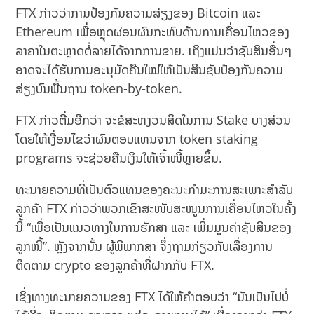
FTX ກ່າວວ່າການປ້ອງກັນຄວາມສ່ຽງຂອງ Bitcoin ແລະ
Ethereum ເພື່ອຫຼຸດຜ່ອນຜົນກະທົບດ້ານການເຄື່ອນໄຫວຂອງ
ລາຄາໃນຕະຫຼາດຕໍ່ລາຍໄດ້ຈາກການຂາຍ. ເຖິງແມ່ນວ່າຊັບສິນອື່ນໆ
ອາດຈະໄດ້ຮັບການອະນຸມັດຄືນໃໝ່ໃຫ້ເປັນສິນຊັບປ້ອງກັນຄວາມ
ສ່ຽງບົນພື້ນຖານ token-by-token.
FTX ກ່າວຕື່ມອີກວ່າ ຈະຂໍສະຫງວນສິດໃນການ Stake ບາງສ່ວນ
ໂດຍໃຫ້ເງື່ອນໄຂວ່າຜົນຕອບແທນຈາກ token staking
programs ຈະຊ່ວຍຄືນເງິນໃຫ້ເຈົ້າໜີ້ຫຼາຍຂຶ້ນ.
ທະນາຍຄວາມທີ່ເປັນຕົວແທນຂອງຄະນະກໍາມະການສະເພາະສໍາລັບ
ລູກຄ້າ FTX ກ່າວວ່າພວກເຂົາສະໜັບສະໜູນການເຄື່ອນໄຫວໃນຄັ້ງ
ນີ້ “ເພື່ອເປັນແນວທາງໃນການຮັກສາ ແລະ ເພີ່ມມູນຄ່າຊັບສິນຂອງ
ລູກໜີ້”. ຫຼັງຈາກນັ້ນ ຜູ້ພິພາກສາ ຈຶ່ງຖາມກ່ຽວກັບເລື່ອງການ
ຕິດຕາມ crypto ຂອງລູກຄ້າທີ່ຝາກກັບ FTX.
ເຊິ່ງທາງທະນາຍຄວາມຂອງ FTX ໄດ້ໃຫ້ຄຳຕອບວ່າ “ມັນເປັນໄປບໍ່