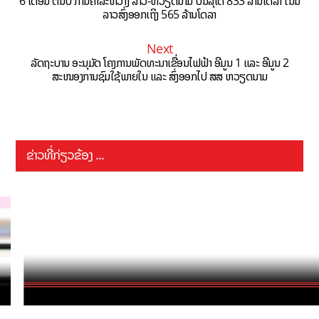
6 ເດືອນ ຕົ້ນປີ ການຄ້າລະຫວ່າງ ລາວ-ຫວຽດນາມ ບັນລຸໄດ້ 833 ລ້ານໂດລາ ໃນນີ້
ລາວສົ່ງອອກເຖິງ 565 ລ້ານໂດລາ
Next
ລັດຖະບານ ອະນຸມັດ ໂຄງການພັດທະນາເຂື່ອນໄຟຟ້າ ອີມູນ 1 ແລະ ອີມູນ 2
ສະໜອງການຊົມໃຊ້ພາຍໃນ ແລະ ສົ່ງອອກໄປ ສສ ຫວຽດນາມ
ຂ່າວທີ່ກ່ຽວຂ້ອງ ...