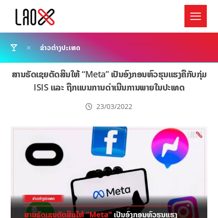
ຂ່າວຕ່າງປະເທດ
ສານຣັດເຊຍຕັດສິນໃຫ້ “Meta” ເປັນອົງກອນຫົວຮຸນແຮງຄືກັບກຸ່ມ
ISIS ແລະ ຖືກແບນການດຳເນີນການພາຍໃນປະເທດ
23/03/2022