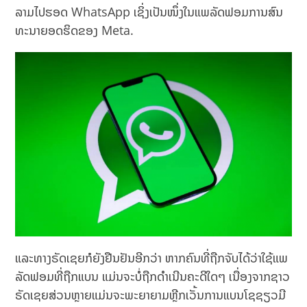
ລາມໄປຮອດ WhatsApp ເຊິ່ງເປັນໜຶ່ງໃນແພລັດຟອມການສົນ
ທະນາຍອດຮິດຂອງ Meta.
ແລະທາງຣັດເຊຍກໍຍັງຢືນຢັນອີກວ່າ ຫາກຄົນທີ່ຖືກຈັບໄດ້ວ່າໃຊ້ແພ
ລັດຟອມທີ່ຖືກແບນ ແມ່ນຈະບໍ່ຖືກດຳເນີນຄະດີໃດໆ ເນື່ອງຈາກຊາວ
ຣັດເຊຍສ່ວນຫຼາຍແມ່ນຈະພະຍາຍາມຫຼີກເວັ້ນການແບນໂຊຊຽວມີ