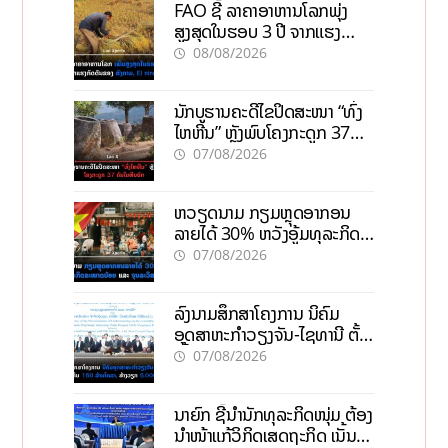
FAO ຊີ້ ລາຄາອາຫານໂລກພຸ່ງ
ສູງສຸດໃນຮອບ 3 ປີ ຈາກແຮງ
ກົດດັນຂອງສົງຄາມ, El nino
08/08/2026
ນັກບູຮານຄະດີໄຂປິດສະໜາ “ທົ່ງ
ໄຫຫີນ” ຫຼັງພົບໂຄງກະດູກ 37
ຄົນໃນຫີນຍັກ
07/08/2026
ຫວຽດນາມ ກຽມຫຼຸດອາກອນ
ລາຍໄດ້ 30% ຫວັງອູ້ມທຸລະກິດ
ຂະໜາດນ້ອຍ ແລະ ຈຸນລະ
07/08/2026
ວິສາຫະກິດ
ລົງນາມສຶກສາໂຄງການ ນິຄົມ
ອຸດສາຫະກຳວຽງຈັນ-ໄຊທານີ ຕັ້ງ
ເປົ້າດຶງທຶນ 150 ລ້ານໂດລາ, ສ້າງ
07/08/2026
ວຽກ 5.000 ຕຳແໜ່ງ
ນາຍົກ ຊີ້ນຳນັກທຸລະກິດໜຸ່ມ ຕ້ອງ
ນຳໜ້າແກ້ວິກິດເສດຖະກິດ ເນັ້ນດຶງ