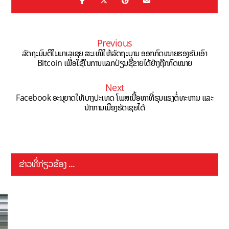
Previous
ລັດຖະມົນຕີໃນມາເລເຊຍ ສະເໜີໃຫ້ລັດຖະບານ ອອກກົດໝາຍຮອງຮັບເອົາ
Bitcoin ເພື່ອໃຊ້ໃນການແລກປ່ຽນຊື້ຂາຍໄດ້ຢ່າງຖືກກົດໝາຍ
Next
Facebook ອະນຸຍາດໃຫ້ບາງປະເທດ ໂພສເນື້ອຫາທີ່ຮຸນແຮງຕໍ່ທະຫານ ແລະ
ນັກການເມືອງຣັດເຊຍໄດ້
ຂ່າວທີ່ກ່ຽວຂ້ອງ ...