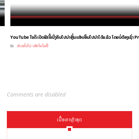
YouTube ໃຈດີ ເປີດຟີເຈີ້ເບິ່ງຄິບໄປນຳຫຼິ້ນແອັບອື່ນໄປນຳໄດ້ແລ້ວ ໂດຍບໍ່ຕ້ອງເຊົ່
ຂ່າວທົ່ວໄປ
ເທັກໂນໂລຢີ
,
Comments are disabled
ເນື້ອຫາຫຼ້າສຸດ