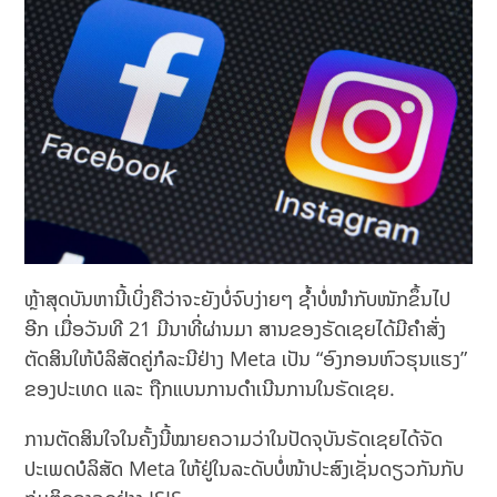
ຫຼ້າສຸດບັນຫານີ້ເບິ່ງຄືວ່າຈະຍັງບໍ່ຈົບງ່າຍໆ ຊ້ຳບໍ່ໜຳກັບໜັກຂຶ້ນໄປ
ອີກ ເມື່ອວັນທີ 21 ມີນາທີ່ຜ່ານມາ ສານຂອງຣັດເຊຍໄດ້ມີຄຳສັ່ງ
ຕັດສິນໃຫ້ບໍລິສັດຄູ່ກໍລະນີຢ່າງ Meta ເປັນ “ອົງກອນຫົວຮຸນແຮງ”
ຂອງປະເທດ ແລະ ຖືກແບນການດຳເນີນການໃນຣັດເຊຍ.
ການຕັດສິນໃຈໃນຄັ້ງນີ້ໝາຍຄວາມວ່າໃນປັດຈຸບັນຣັດເຊຍໄດ້ຈັດ
ປະເພດບໍລິສັດ Meta ໃຫ້ຢູ່ໃນລະດັບບໍ່ໜ້າປະສົງເຊັ່ນດຽວກັນກັບ