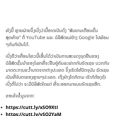
ທັງນີ້ ຫຼາຍຝ່າຍຈຶ່ງເບິ່ງວ່ານີ້ອາດເປັນດັ່ງ “ສັນຍານເຕືອນຂັ້ນ
ສຸດທ້າຍ” ຕໍ່ YouTube ແລະ ບໍລິສັດແມ່ຢ່າງ Google ໄປພ້ອມ
ໆກັນກໍເປັນໄດ້.
ເບິ່ງຄືວ່າເຄື່ອນໄຫວນີ້ເອີ້ນໄດ້ວ່າເປັນການສະແດງຈຸດຢືນຂອງ
ບໍລິສັດຊັ້ນນຳຂອງໂລກທີ່ຈະຢືນຢູ່ຄົນລະຟາກກັບຣັດເຊຍ ບວກກັບ
ມາດຕະການຂວໍ້າບາດຈາກຕ່າງປະເທດ ຈຶ່ງເຮັດໃຫ້ປັດຈຸບັນ ຣັດເຊຍ
ເປັນທີ່ຈັບຕາຂອງຫຼາຍໆປະເທດ. ເຖິງຢ່າງໃດກໍຕາມ ເຮົາກໍຕ້ອງຖ້າ
ເບິ່ງຕໍ່ໄປວ່າ ຈະມີບໍລິສັດໃດແດ່ ທີ່ຈະອອກມາແບນຣັດເຊຍອີກ.
ຂອບໃຈຂໍ້ມູນຈາກ:
https://cutt.ly/xSO9XtI
https://cutt.ly/vSO2YaM