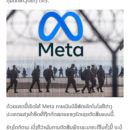
ກຸ່ມຕິດອາວຸດຢ່າງ ISIS.
ດ້ວຍເຫດນີ້ເຮັດໃຫ້ Meta ກາຍເປັນບໍລິສັດເທັກໂນໂລຢີຕ່າງ
ປະເທດແຫ່ງທຳອິດທີ່ຖືກກົດໝາຍຂອງຣັດເຊຍຕັດສິນແບບນີ້.
ຢ່າງໃດກໍຕາມ ເບິ່ງຄືວ່າຜົນການຕັດສິນພິຈາລະນາຄະດີໃນຄັ້ງນີ້ ຈະບໍ່