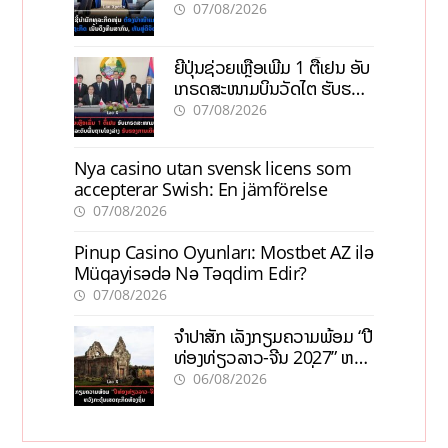
ທຶນສາກົນ, ຫັນສູ່ດິຈິຕອນ
07/08/2026
ຍີ່ປຸ່ນຊ່ວຍເຫຼືອເພີ່ມ 1 ຕື້ເຢນ ອັບ
ເກຣດສະໜາມບິນວັດໄຕ ຮັບຮອງ
ການເຕີບໂຕ
07/08/2026
Nya casino utan svensk licens som
accepterar Swish: En jämförelse
07/08/2026
Pinup Casino Oyunları: Mostbet AZ ilə
Müqayisədə Nə Təqdim Edir?
07/08/2026
ຈຳປາສັກ ເລັ່ງກຽມຄວາມພ້ອມ “ປີ
ທ່ອງທ່ຽວລາວ-ຈີນ 2027” ຫວັງ
ກະຕຸ້ນເສດຖະກິດທ້ອງຖິ່ນ
06/08/2026