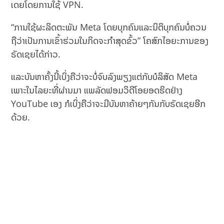
ເດຍໂດຍການໃຊ້ VPN.
“ການໃຊ້ຜະລິດຕະພັນ Meta ໂດຍບຸກຄົນແລະນິຕິບຸກຄົນບໍ່ຄວນ
ຖືວ່າເປັນການເຂົ້າຮ່ວມໃນກິດຈະກຳສຸດຂົ້ວ” ໂຄສົກໄອຍະການຂອງ
ຣັດເຊຍໄດ້ກ່າວ.
ແລະບັນຫາຄັ້ງນີ້ເບິ່ງຄືວ່າຈະບໍ່ຈົບລົງພຽງແຕ່ກັບບໍລິສັດ Meta
ເພາະໃນໄລຍະທີ່ຜ່ານມາ ແພລັດຟອມວິດີໂອຍອດຮິດຢ່າງ
YouTube ເອງ ກໍເບິ່ງຄືວ່າຈະມີບັນຫາຄ້າຍໆກັນກັບຣັດເຊຍອີກ
ດ້ວຍ.