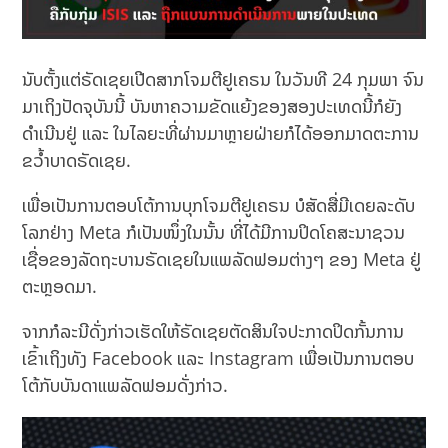
ນັບຕັ້ງແຕ່ຣັດເຊຍເປີດສາກໂຈມຕີຢູເຄຣນ ໃນວັນທີ 24 ກຸມພາ ຈົນ
ມາເຖິງປັດຈຸບັນນີ້ ບັນຫາຄວາມຂັດແຍ້ງຂອງສອງປະເທດນີ້ກໍຍັງ
ດຳເນີນຢູ່ ແລະ ໃນໄລຍະທີ່ຜ່ານມາຫຼາຍຝ່າຍກໍໄດ້ອອກມາດຕະການ
ຂວ້ຳບາດຣັດເຊຍ.
ເພື່ອເປັນການຕອບໂຕ້ການບຸກໂຈມຕີຢູເຄຣນ ບໍສັດສື່ມີເດຍລະດັບ
ໂລກຢ່າງ Meta ກໍເປັນໜຶ່ງໃນນັ້ນ ທີ່ໄດ້ມີການປິດໂຄສະນາຊວນ
ເຊື່ອຂອງລັດຖະບານຣັດເຊຍໃນແພລັດຟອມຕ່າງໆ ຂອງ Meta ຢູ່
ຕະຫຼອດມາ.
ຈາກກໍລະນີດັ່ງກ່າວເຮັດໃຫ້ຣັດເຊຍຕັດສິນໃຈປະກາດປິດກັ້ນການ
ເຂົ້າເຖິງທັງ Facebook ແລະ Instagram ເພື່ອເປັນການຕອບ
ໂຕ້ກັບບັນດາແພລັດຟອມດັ່ງກ່າວ.