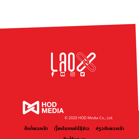
© 2020 HOD Media Co., Ltd.
ຕິດຕໍ່ພວກເຮົາ
ເງື່ອນໄຂການນຳໃຊ້ຂ່າວ
ກ່ຽວກັບພວກເຮົາ