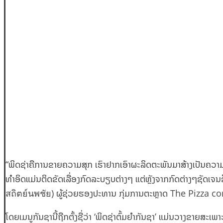
“ພິດຊ່າຄືການຂາຍຄວາມສຸກ ເຮົາຢາກເອົາຜະລິດຕະພັນມາສ້າງເປັນຄວາມສຸ
ທຳອິດແມ່ນຕິດຂັດເລື່ອງກົດລະບຽບຕ່າງໆ ແຕ່ຫຼັງຈາກກົດຕ່າງໆຊັດເຈນຂ
สถิตย์นพชัย) ຜູ້ຊ່ວຍຮອງປະທານ ກຸ່ມການຕະຫຼາດ The Pizz
ໂດຍເມນູກັນຊານີ້ຖືກຕັ້ງຊື່ວ່າ ‘ພິດຊ່າຕົ້ມຍຳກັນຊາ’ ແມ່ນວາງຂາ