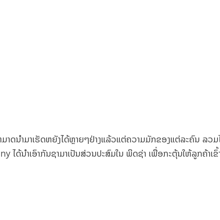
ໆ ທີ່ສາມາດນໍາມາເຮັດຫຍັງໄດ້ຫຼາຍໆຢ່າງແລ້ວແຕ່ຄວາມມັກຂອງແຕ່ລະຄົນ ລ
ໄດ້ນໍາເອົາກັນຊາມາເປັນສ່ວນປະສົມໃນ ພິດຊ່າ ເພື່ອກະຕຸ້ນໃຫ້ລູກຄ້າເຂົ້າມ