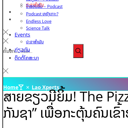
ປະຊາສຳພັນ
ປ້າສອນລົ່ມ – Podcast
ກ່ຽວກັບ
Podcast ຫຍັງເກາະ?
ຕິດຕໍ່ໂຄສະນາ
Endless Love
Science Talk
Events
ປະຊາສຳພັນ
ກ່ຽວກັບ
ຄົ້ນຫາ...
ຕິດຕໍ່ໂຄສະນາ
Home
Lao Xperts
ສາຍຂຽວມີຍິ້ມ! The Piz
ກັນຊາ” ເພື່ອກະຕຸ້ນຄົນເຂົ້າ