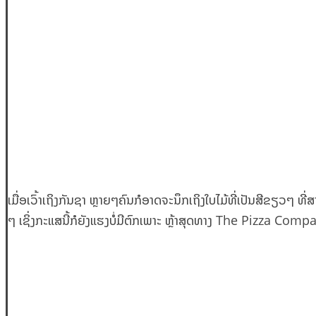
ເມື່ອເວົ້າເຖິງກັນຊາ ຫຼາຍໆຄົນກໍອາດຈະນຶກເຖິງໃບໄມ້ທີ່ເປັນສີຂຽວ
ໆ ເຊິ່ງກະແສນີ້ກໍຍັງແຮງບໍ່ມີຕົກເພາະ ຫຼ້າສຸດທາງ The Pizza Company 