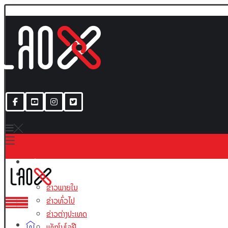
ເນື້ອຫາ
ຂ່າວພາຍໃນ
ຂ່າວທົ່ວໄປ
ຂ່າວຕ່າງປະເທດ
ເທັກໂນໂລຢີ