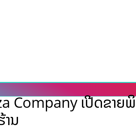
za Company ເປີດຂາຍພິດຊ
ຮ້ານ