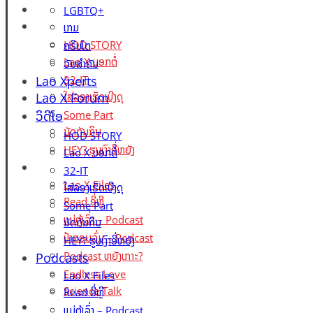
Lao X Forum
LGBTQ+
ວິດີໂອ
ເກມ
HOD STORY
ຄຣິບໂຕ
Lao X ບອກຕໍ່
ວັນສຳຄັນ
Lao Xperts
32-IT
Lao X Forum
ໃສ່ລອງເຮັດເບີງດຸ
ວິດີໂອ
Some Part
ນັດກັນກິນ
HOD STORY
HEY? ຮູບເງົາອີ່ຫຍັງ
Lao X ບອກຕໍ່
Podcasts
32-IT
Lao X Files
ໃສ່ລອງເຮັດເບີງດຸ
Read ອີ່ຫຼີ
Some Part
ແມ່ຕູ້ເລົ່າ – Podcast
ນັດກັນກິນ
ປ້າສອນລົ່ມ – Podcast
HEY? ຮູບເງົາອີ່ຫຍັງ
Podcast ຫຍັງເກາະ?
Podcasts
Endless Love
Lao X Files
Science Talk
Read ອີ່ຫຼີ
Events
ແມ່ຕູ້ເລົ່າ – Podcast