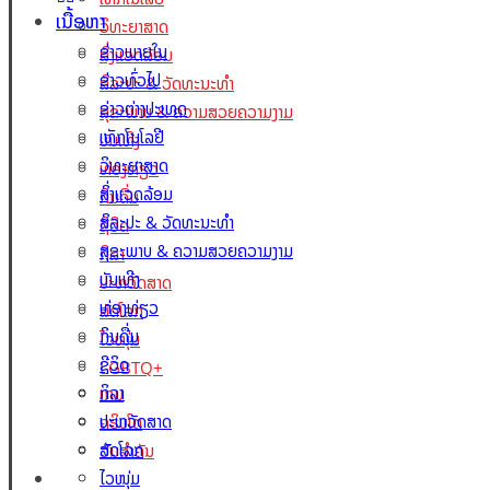
ເນື້ອຫາ
ວິທະຍາສາດ
ຂ່າວພາຍໃນ
ສິ່ງແວດລ້ອມ
ຂ່າວທົ່ວໄປ
ສິລະປະ & ວັດທະນະທຳ
ຂ່າວຕ່າງປະເທດ
ສຸຂະພາບ & ຄວາມສວຍຄວາມງາມ
ເທັກໂນໂລຢີ
ບັນເທີງ
ວິທະຍາສາດ
ທ່ອງທ່ຽວ
ສິ່ງແວດລ້ອມ
ກິນດື່ມ
ສິລະປະ & ວັດທະນະທຳ
ຊີວິດ
ສຸຂະພາບ & ຄວາມສວຍຄວາມງາມ
ກິລາ
ບັນເທີງ
ປະຫວັດສາດ
ທ່ອງທ່ຽວ
ສັດໂລກ
ກິນດື່ມ
ໄວໜຸ່ມ
ຊີວິດ
LGBTQ+
ກິລາ
ເກມ
ປະຫວັດສາດ
ຄຣິບໂຕ
ສັດໂລກ
ວັນສຳຄັນ
Lao Xperts
ໄວໜຸ່ມ