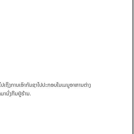
ວມໄປເຖິງການເອົາກັນຊາໄປປະກອບໃນເມນູອາຫານຕ່າງ
ານັ່ງກິນຢູ່ຮ້ານ.