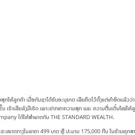
ກໃຫ້ລູກຄ້າ ເມື່ອກັນຊາໄດ້ຮັບອະນຸຍາດ ເລີຍຄິດໄວ້ຕັ້ງແຕ່ທຳອິດແລ້ວວ່
ຶ້ນ ເຮົາເລີຍລົງມືເຮັດ ເພາະຢາກຫາຄວາມສຸກ ແລະ ຄວາມຕື່ນເຕັ້ນໃໝ່ໃຫ້ລ
a company ໄດ້ໃຫ້ສຳພາດກັບ THE STANDARD WEALTH.
ຍສະເພາະຂະໜາດກາງໃນລາຄາ 499 ບາດ ຫຼື ປະມານ 175,000 ກີບ ໃນຮ້ານທຸກ