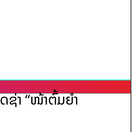
່າ “ໜ້າຕົ້ມຍຳ