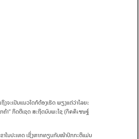
າເຖິງຈະເປັນແນວໃດກໍຕ້ອງເຮັດ ພຽງແຕ່ວ່າໄລຍະ
ູກຄ້າ” ກິດຕິເຊດ ສະຖິດນົບພະໄຊ (กิตติเชษฐ์
ສາຂາໃນປະເທດ ເຊິ່ງຫາກທຽບກັບໜ້າປົກກະຕິແມ່ນ