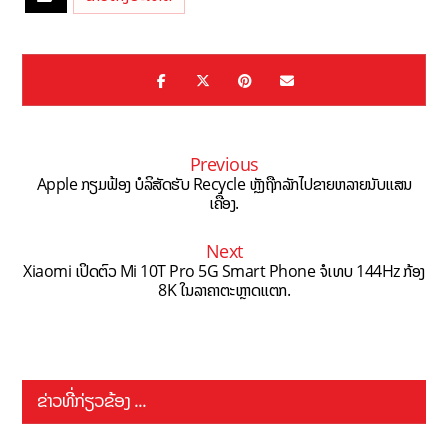
Previous
Apple ກຽມຟ້ອງ ບໍລິສັດຮັບ Recycle ຫຼັງຖືກລັກໄປຂາຍຫລາຍນັບແສນ
ເຄື່ອງ.
Next
Xiaomi ເປິດຕົວ Mi 10T Pro 5G Smart Phone ຈໍເທບ 144Hz ກ້ອງ
8K ໃນລາຄາຕະຫຼາດແຕກ.
ຂ່າວທີ່ກ່ຽວຂ້ອງ ...