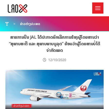
ຂ່າວຕ່າງປະເທດ
ສາຍການບີນ JAL ໄດ້ປະກາດຍົກເລີກການຮ້ອງຜູ້ໂດຍສານວ່າ
“ສຸພາບສະຕີ ແລະ ສຸພາບພາບບູລຸດ” ຍ້ອນວ່າຜູ້ໂດຍສານບໍ່ໄດ້
ຈຳກັດເພດ
12/10/2020