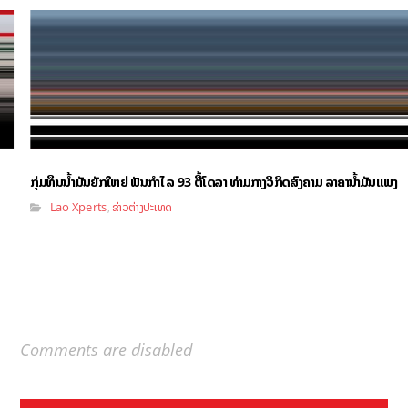
ກຸ່ມທຶນນ້ຳມັນຍັກໃຫຍ່ ຟັນກຳໄລ 93 ຕື້ໂດລາ ທ່າມກາງວິກິດສົງຄາມ ລາຄານໍ້າມັນແພງ
Lao Xperts
ຂ່າວຕ່າງປະເທດ
,
Comments are disabled