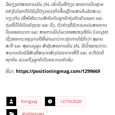
ບໍ່ພຽງແຕ່ສາຍການເປັນ JAL ເທົ່ານັ້ນທີ່ປ່ຽນ ສາຍການບິນຫຼາຍ
ແຫ່ງໃນໂລກກໍໄດ້ລົງມືປ່ຽນແປງຄຳເອີ້ນຜູ້ໂດຍສານໃນລັກສະນະ
ດຽວກັນ ເພື່ອໃຫ້ຄວາມສຳຄັນກັບລູກຄ້າກຸ່ມຄົນຂ້າມເພດ ແລະ
ກຸ່ມທີ່ບໍ່ໄດ້ເປັນທັງຊາຍ ແລະ ຍິງ. ຕົວຢ່າງທີ່ຊັດເຈນແມ່ນສາຍການ
ບິນແອແຄນາດາ ແລະ ສາຍການບິນໂລວຄອສຂອງເອີຣົບ EasyJet
ເຊິ່ງອອກຖະແຫຼງການປີທີ່ຜ່ານມາວ່າຈະຢຸດການໃຊ້ຄຳວ່າ ສຸພາບ
ສະຕີ ແລະ ສຸພາບບູລຸດ ສຳຫຼັບສາຍການບິນ JAL ມີເປົ້າໝາຍວ່າຈະ
ສາມາດເປັນບໍລິສັດທີ່ສາມາດສ້າງບັນຍາກາດທີ່ດີ ແລະ ປະຕິບັດຕໍ່
ທຸກຄົນ ລວມເຖິງລູກຄ້າດ້ວຍຄວາມເຄົາລົບ.
ທີ່ມາ:
https://positioningmag.com/1299669
Kongxay
12/10/2020
ຂ່າວຕ່າງປະເທດ