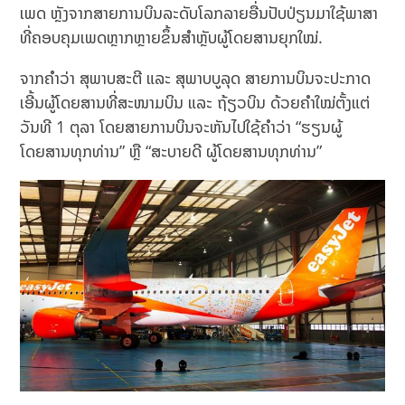
ເພດ ຫຼັງຈາກສາຍການບິນລະດັບໂລກລາຍອື່ນປັບປ່ຽນມາໃຊ້ພາສາ
ທີ່ຄອບຄຸມເພດຫຼາກຫຼາຍຂຶ້ນສຳຫຼັບຜູ້ໂດຍສານຍຸກໃໝ່.
ຈາກຄຳວ່າ ສຸພາບສະຕີ ແລະ ສຸພາບບູລຸດ ສາຍການບິນຈະປະກາດ
ເອີ້ນຜູ້ໂດຍສານທີ່ສະໜາມບິນ ແລະ ຖ້ຽວບິນ ດ້ວຍຄຳໃໝ່ຕັ້ງແຕ່
ວັນທີ 1 ຕຸລາ ໂດຍສາຍການບິນຈະຫັນໄປໃຊ້ຄຳວ່າ “ຮຽນຜູ້
ໂດຍສານທຸກທ່ານ” ຫຼື “ສະບາຍດີ ຜູ້ໂດຍສານທຸກທ່ານ”