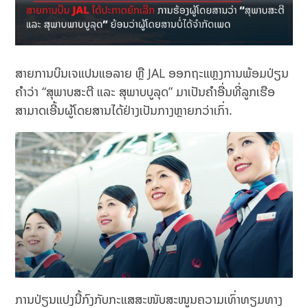
ສາຍການບິນເຈແປນແອລາຍ ຫຼື JAL ອອກຖະແຫຼງການພ້ອມປ່ຽນ
ຄຳວ່າ “ສຸພາບສະຕີ ແລະ ສຸພາບບູລຸດ” ມາເປັນຄຳອື່ນທີ່ລູກເຮືອ
ສາມາດເອີ້ນຜູ້ໂດຍສານໄດ້ຢ່າງເປັນກາງຫຼາຍກວ່າເກົ່າ.​
ການປ່ຽນແປງນີ້ກົງກັບກະແສສະໜັບສະໜູນຄວາມເທົ່າທຽມທາງ