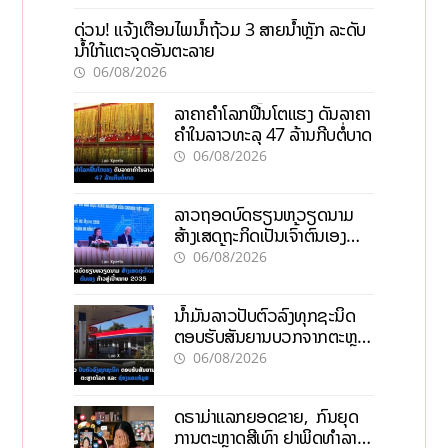
ດ່ວນ! ແຈ້ງເຕືອນໄພນໍ້າຖ້ວມ 3 ສາຍນໍ້າຫຼັກ ລະດັບ
ນໍ້າໃກ້ແຕະຈຸດອັນຕະລາຍ
06/08/2026
ລາຄາຄຳໂລກຟື້ນໂຕແຮງ ດັນລາຄາ
ຄຳໃນລາວທະລຸ 47 ລ້ານກີບຕໍ່ບາດ
06/08/2026
ລາວຖອດບົດຮຽນຫວຽດນາມ
ສ້າງເສດຖະກິດເປັນເຈົ້າຕົນເອງ
ກ້າວສູ່ເປົ້າໝາຍ 2035
06/08/2026
ນໍ້າມັນລາວປັບຕົວລົງທຸກຊະນິດ
ຕອບຮັບສັນຍານບວກຈາກຕະຫຼາດ
ໂລກ ແລະ ຊ່ອງແຄບຮໍມູສ
06/08/2026
ດຣາມ່າແລກຍອດຂາຍ, ກົນຍຸດ
ການຕະຫຼາດສີເທົາ ຢາພິດທຳລາຍ