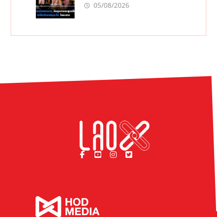
ທຸລະກິດ ໄລຍະຍາວ
05/08/2026