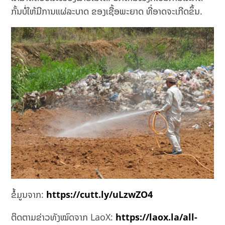
ກັ້ນບໍ່ໃຫ້ມີການແຜ່ລະບາດ ຂອງເຊື້ອພະຍາດ ທີ່ອາດຈະເກີດຂຶ້ນ.
ຂໍ້ມູນຈາກ:
https://cutt.ly/uLzwZO4
ຕິດຕາມຂ່າວທັງໝົດຈາກ LaoX:
https://laox.la/all-