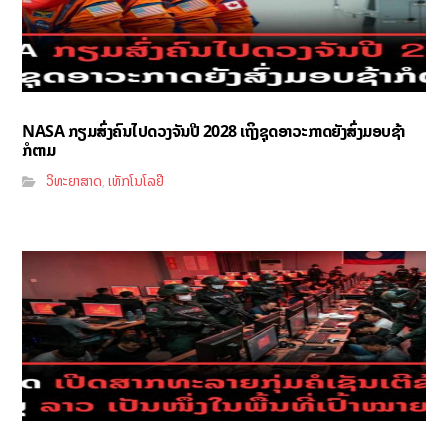
NASA ກຽມສົ່ງຄົນໄປດວງຈັນປີ 2028 ເຖິງຊຸດອາວະກາດຍັງສົ່ງມອບຊ້າ
ກໍຕາມ
ວິທະຍາສາດ
ເທັກໂນໂລຢີ
,