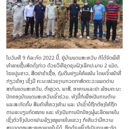
ໃນວັນທີ 9 ກໍລະກົດ 2022 ນີ້, ຢູ່ບ້ານແດນສະຫວັນ ກໍໄດ້ຈັດພິທີ
ທໍາລາຍຊີ້ນສັດດັ່ງກ່າວ ດ້ວຍວິທີຂຸດຂຸມຝັງເລິກປະມານ 2 ແມັດ,
ໂຮຍປູນຂາວ, ສີດຢາຂ້າເຊື້ອ, ຖົມດິນຢຽບໃຫ້ແໜ້ນ ໂດຍເຈົ້າໜ້າທີ່
ກ່ຽວຂ້ອງ ເຊິ່ງມີ ຄະນະໜ່ວຍງານກວດກາສັດຕະວະແພດດ່ານ
ສາກົນແດນສະຫວັນ, ຕໍາຫຼວດ, ພາສີ, ອາຫານແລະຢາ ພ້ອມຄະນະ
ປົກຄອງບ້ານແດນສະຫວັນເຂົ້າຮ່ວມ. ທັງນີ້ກໍເພື່ອເປັນການຕ້ານ
ແລະສະກັດກັ້ນ ສິນຄ້າທີ່ຫວງຫ້າມ ແລະ ນໍາເຂົ້າບໍ່ຖືກຕ້ອງໃຫ້ຖືກ
ຕາມລະບຽບກົດໝາຍ ແລະ ທັງເປັນການປົກປ້ອງຜູ້ຜະລິດພາຍໃນ
ເຊິ່ງຕົວຈິງບັນດາຟາມລ້ຽງໝູພາຍໃນແຂວງ ກໍເຫັນວ່າມີຄວາມ
ສາມາດຕອບສະໜອງພາຍໃນໄດ້. ອີກດ້ານໜຶ່ງກໍເປັນການສະກັດ