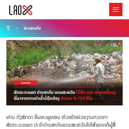
ຂ່າວພາຍໃນ
ທ່ານ ກົງສັກດາ ອິນທະພູທອນ ຫົວໜ້າໜ່ວຍງານກວດກາ
ສັດຕະວະແພດ ປະຈໍາດ່ານສາກົນແດນສະຫວັນໃຫ້ສໍາພາດຕໍ່ຜູ້ສື່