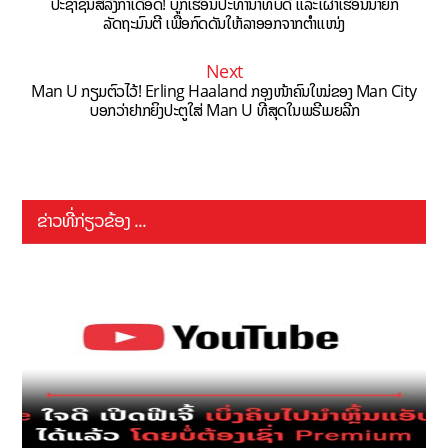
ປະຊາຊົນສີລັງກາເດືອດ! ບຸກເຮືອນປະທານາທິບໍດີ ແລະເຜົາເຮືອນນາຍົກ
ລັດຖະມົນຕີ ເພື່ອກົດດັນໃຫ້ລາອອກຈາກຕໍາແໜ່ງ
Next
Man U ກຽມຕົວໄວ້! Erling Haaland ກອງໜ້າຄົນໃໝ່ຂອງ Man City
ບອກວ່າຢາກຍິງປະຕູໃສ່ Man U ທີ່ສຸດໃນພຣີເມຍລີກ
ຂ່າວທີ່ກ່ຽວຂ້ອງ ...