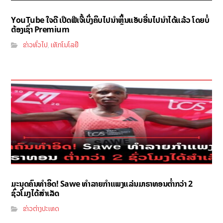
YouTube ໃຈດີ ເປີດຟີເຈີ້ເບິ່ງຄິບໄປນຳຫຼິ້ນແອັບອື່ນໄປນຳໄດ້ແລ້ວ ໂດຍບໍ່
ຕ້ອງເຊົ່າ Premium
ຂ່າວທົ່ວໄປ
ເທັກໂນໂລຢີ
,
ມະນຸດຄົນທຳອິດ! Sawe ທຳລາຍກຳແພງແລ່ນມາຣາທອນຕ່ຳກວ່າ 2
ຊົ່ວໂມງໄດ້ສຳເລັດ
ຂ່າວຕ່າງປະເທດ