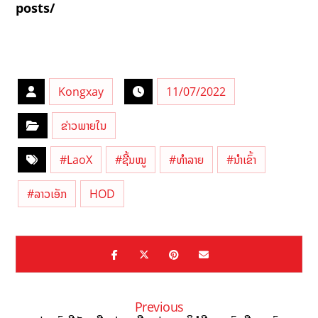
posts/
Kongxay
11/07/2022
ຂ່າວພາຍໃນ
#LaoX
#ຊີ້ນໝູ
#ທຳລາຍ
#ນຳເຂົ້າ
#ລາວເອັກ
HOD
Previous