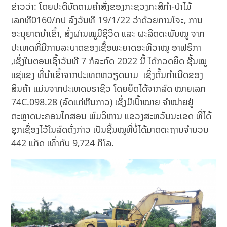
ຂ່າວວ່າ: ໂດຍປະຕິບັດຕາມຄໍາສັ່ງຂອງກະຊວງກະສີກໍາ-ປ່າໄມ້
ເລກທີ0160/ກປ ລົງວັນທີ 19/1/22 ວ່າດ້ວຍການໂຈະ, ການ
ອະນຸຍາດນໍາເຂົ້າ, ສົ່ງຜ່ານໝູມີຊິວິດ ແລະ ຜະລິດຕະພັນໝູ ຈາກ
ປະເທດທີ່ມີການລະບາດຂອງເຊື້ອພະຍາດອະຫິວາໝູ ອາຟຣິກາ
,ເຊິ່ງໃນຕອນເຊົ້າວັນທີ 7 ກໍລະກົດ 2022 ນີ້ ໄດ້ກວດຍຶດ ຊີ້ນໝູ
ແຊ່ແຂງ ທີ່ນໍາເຂົ້າຈາກປະເທດຫວຽດນາມ ເຊິ່ງຕົ້ນກໍາເນີດຂອງ
ສິນຄ້າ ແມ່ນຈາກປະເທດບຣາຊິວ ໂດຍຍຶດໄດ້ຈາກລົດ ໝາຍເລກ
74C.098.28 (ລົດແກ່ຫີນກາວ) ເຊິ່ງມີເປົ້າໝາຍ ຈໍາໜ່າຍຢູ່
ຕະຫຼາດນະຄອນໄກສອນ ພົມວິຫານ ແຂວງສະຫວັນນະເຂດ ທີ່ໄດ້
ຊຸກເຊື່ອງໄວ້ໃນລົດດັ່ງກ່າວ ເປັນຊີ້ນໝູທີ່ບໍ່ໄດ້ມາດຕະຖານຈໍານວນ
442 ແກັດ ເທົ່າກັບ 9,724 ກິໂລ.