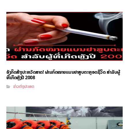
ອັງກິດສ້າງປະຫວັດສາດ! ຜ່ານກົດໝາຍແບນຢາສູບຕະຫຼອດຊີວິດ ສຳລັບຜູ້
ທີ່ເກີດຫຼັງປີ 2008
ຂ່າວຕ່າງປະເທດ