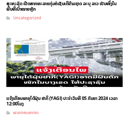
ສະຫະລັດ ເປີດສາກທະລາຍກຸ່ມຄໍເຊັນເຕີຂ້າມຊາດ ລະບຸ ລາວ ເປັນໜຶ່ງໃນ
ພື້ນທີ່ເປົ້າໝາຍຫຼັກ
Uncategorized
ແຈ້ງເຕືອນພາຍຸໄຕ້ຝຸ່ນ ຢາກິ (YAGI)​ ປະຈໍາວັນທີ 05 ກັນຍາ 2024 ເວລາ
12:00ໂມງ
ພະຍາກອນອາກາດ