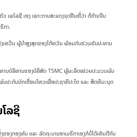
ົວ ເພໂລຊີ ເອງ ເພາະການສະແດງຈຸດຢືນທີ່ວ່າ ຕໍ່ຕ້ານຈີນ
ຣິກາ.
່ ອິງເຫວິນ ຜູ້ນຳສູງສຸດຂອງໄຕ້ຫວັນ ພ້ອມກັບຮ່ວມຮັບປະທານ
 ປະທານບໍລິຫານຂອງບໍລິສັດ TSMC ຜູ້ຜະລິດໜ່ວຍປະມວນຜົນ
ພົບປະກັບນັກເຄື່ອນໄຫວເພື່ອປະຊາທິປະໄຕ ແລະ ສິດທິມະນຸດ
ພໂລຊີ
່ງຂອງກອງທັບ ແລະ ລັດຖະບານອາເມຣິກາເອງກໍບໍ່ໄດ້ເຫັນດີກັບ