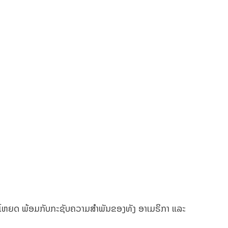
ົນປະໂຫຍດ ພ້ອມກັບກະຊັບຄວາມສຳພັນຂອງທັງ ອາເມຣິກາ ແລະ