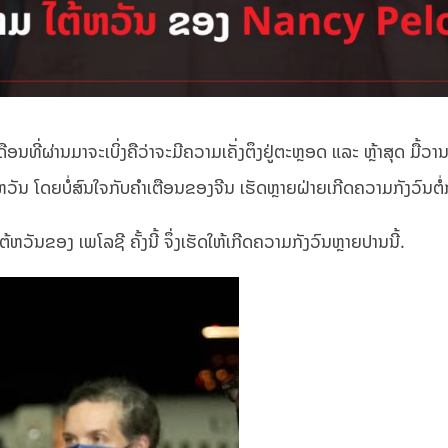
ີ່ຜ່ານມາຈະເບິ່ງຄືວ່າຈະມີຄວາມເຄັ່ງຕຶງຢູ່ຕະຫຼອດ ແລະ ຫຼ້າສຸດ ມື້ວາ
ນ ໂດຍບໍ່ສົນໃຈກັບຄຳເຕືອນຂອງຈີນ ເຮັດຫຼາຍຝ່າຍເກີດຄວາມກັງວົນຕໍ່ກ
້ຫວັນຂອງ ເພໂລຊີ ຄັ້ງນີ້ ຈຶ່ງເຮັດໃຫ້ເກີດຄວາມກັງວົນຫຼາຍປານນີ້.