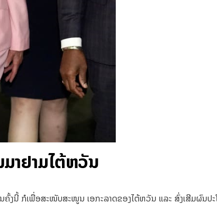
ານມາຢາມໄຕ້ຫວັນ
ັນຄັ້ງນີ້ ກໍເພື່ອສະໜັບສະໜູນ ເອກະລາດຂອງໄຕ້ຫວັນ ແລະ ສົ່ງເສີມຜ