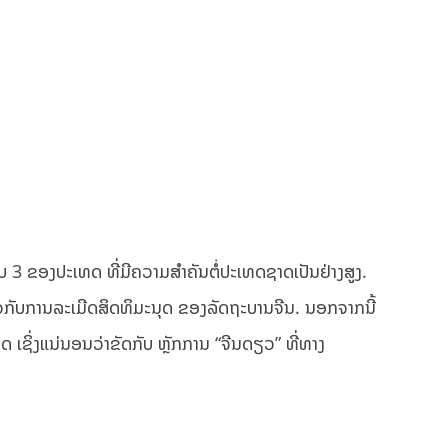
ັບ 3 ຂອງປະເທດ ທີ່ມີຄວາມສຳຄັນຕໍ່ປະເທດຊາດເປັນຢ່າງສູງ.
ວກັບການລະເມີດສິດທິມະນຸດ ຂອງລັດຖະບານຈີນ. ນອກຈາກນີ້
ເຊິ່ງແນ່ນອນວ່າຂັດກັບ ຫຼັກການ “ຈີນດຽວ” ທີ່ທາງ