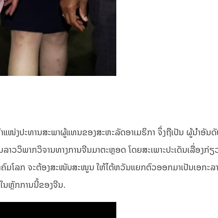
ງຕຳແໜ່ງປະທານສະພາຜູ້ແທນຂອງສະຫະລັດອາເມຣິກາ ຈຶ່ງຖືເປັນ ຜູ້ນຳອັນດ
່ນລາວວິພາກວິຈານທາງການຈີນມາຕະຫຼອດ ໂດຍສະເພາະປະເດັນເລື່ອງກ່ຽ
ະຊາຄົມໂລກ ຈະຕ້ອງສະໜັບສະໜູນ ໃຫ້ໄຕ້ຫວັນແຍກຕົວອອກມາເປັນເອກະລາດ 
ໃນຫຼັກການນີ້ຂອງຈີນ.