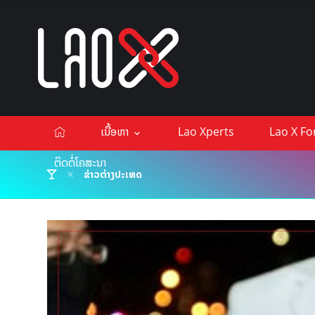
ເນື້ອຫາ
Lao Xperts
Lao X F
ຕິດຕໍ່ໂຄສະນາ
ຂ່າວຕ່າງປະເທດ