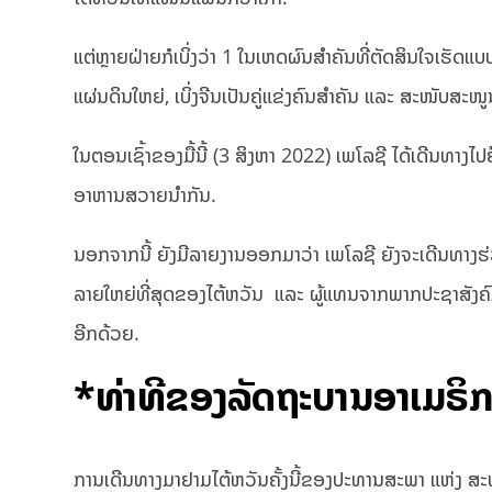
ແຕ່ຫຼາຍຝ່າຍກໍເບິ່ງວ່າ 1 ໃນເຫດຜົນສຳຄັນທີ່ຕັດສິນໃຈເຮັດ
ແຜ່ນດິນໃຫຍ່, ເບິ່ງຈີນເປັນຄູ່ແຂ່ງຄົນສຳຄັນ ແລະ ສະໜັບສະ
ໃນຕອນເຊົ້າຂອງມື້ນີ້ (3 ສິງຫາ 2022) ເພໂລຊີ ໄດ້ເດີນທາງໄ
ອາຫານສວາຍນຳກັນ.
ນອກຈາກນີ້ ຍັງມີລາຍງານອອກມາວ່າ ເພໂລຊີ ຍັງຈະເດີນທາງ
ລາຍໃຫຍ່ທີ່ສຸດຂອງໄຕ້ຫວັນ ແລະ ຜູ້ແທນຈາກພາກປະຊາສັງຄົມ
ອີກດ້ວຍ.
*ທ່າທີຂອງລັດຖະບານອາເມຣິກາເອ
ການເດີນທາງມາຢາມໄຕ້ຫວັນຄັ້ງນີ້ຂອງປະທານສະພາ ແຫ່ງ ສະຫະ