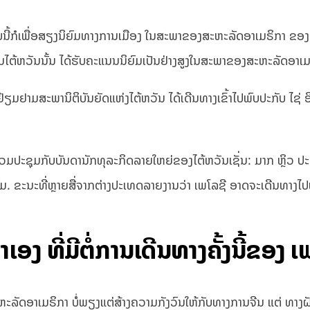
ແບບນີ້ກໍເພື່ອສຽງນິຍົມທາງການເມືອງ ໃນສະພາຂອງສະຫະລັດອາເມຣິກາ ຂອງຕ
ໜູນໄຕ້ຫວັນນັ້ນ ໄດ້ຮັບຄະແນນນິຍົມເປັນຢ່າງສູງໃນສະພາຂອງສະຫະລັດອາເມ
ປຢ້ຽມຢາມສະພານິຕິບັນຍັດແຫ່ງໄຕ້ຫວັນ ໄດ້ເດີນທາງເຂົ້າໄປພົບປະກັບ ໄຊ
ຮ່ວມປະຊຸມກັບບັນດານັກທຸລະກິດລາຍໃຫຍ່ຂອງໄຕ້ຫວັນເຊັ່ນ: ມາກ ຫຼິວ
. ຂະນະທີ່ຫຼາຍສື່ຈາກຕ່າງປະເທດລາຍງານວ່າ ເພໂລຊີ ອາດຈະເດີນທາງໄປ
ງ ທີ່ມີຕໍ່ການເດີນທາງຄັ້ງນີ້ຂອງ ເ
ລັດອາເມຣິກາ ບໍ່ພຽງແຕ່ສ້າງຄວາມກັງວົນໃຫ້ກັບທາງການຈີນ ແຕ່ ທາງຝັ