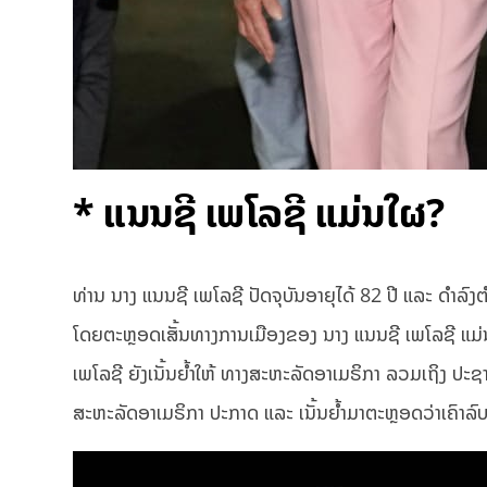
* ແນນຊີ ເພໂລຊີ ແມ່ນໃຜ?
ທ່ານ ນາງ ແນນຊີ ເພໂລຊີ ປັດຈຸບັນອາຍຸໄດ້ 82 ປີ ແລະ ດຳລົ
ໂດຍຕະຫຼອດເສັ້ນທາງການເມືອງຂອງ ນາງ ແນນຊີ ເພໂລຊີ ແມ
ເພໂລຊີ ຍັງເນັ້ນຍໍ້າໃຫ້ ທາງສະຫະລັດອາເມຣິກາ ລວມເຖິງ ປ
ສະຫະລັດອາເມຣິກາ ປະກາດ ແລະ ເນັ້ນຍໍ້າມາຕະຫຼອດວ່າເຄົາລົບ