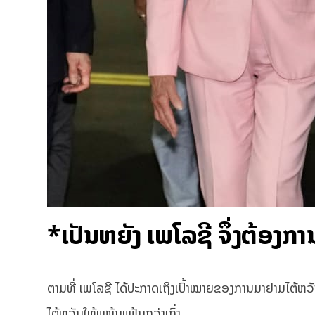
*ເປັນຫຍັງ ເພໂລຊີ ຈຶ່ງຕ້ອງກ
ຕາມທີ່ ເພໂລຊີ ໄດ້ປະກາດເຖິງເປົ້າໝາຍຂອງການມາຢາມໄຕ້ຫວ
ໄຕ້ຫວັນໃຫ້ແໜ້ນແຟ້ນກວ່າເກົ່າ.