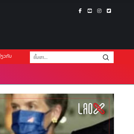
່ຽວກັບ