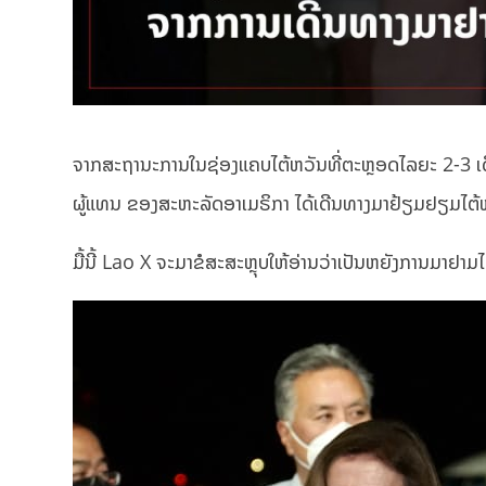
ຈາກສະຖານະການໃນຊ່ອງແຄບໄຕ້ຫວັນທີ່ຕະຫຼອດໄລຍະ 2-3 ເດືອນທ
ຜູ້ແທນ ຂອງສະຫະລັດອາເມຣິກາ ໄດ້ເດີນທາງມາຢ້ຽມຢຽມໄຕ້ຫວັ
ມື້ນີ້ Lao X ຈະມາຂໍສະສະຫຼຸບໃຫ້ອ່ານວ່າເປັນຫຍັງການມາຢາມໄຕ