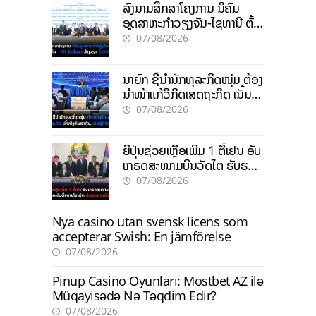
ລົງນາມສຶກສາໂຄງການ ນິຄົມ
ອຸດສາຫະກຳວຽງຈັນ-ໄຊທານີ ຕັ້ງ
ເປົ້າດຶງທຶນ 150 ລ້ານໂດລາ, ສ້າງ
07/08/2026
ວຽກ 5.000 ຕຳແໜ່ງ
ນາຍົກ ຊີ້ນຳນັກທຸລະກິດໜຸ່ມ ຕ້ອງ
ນຳໜ້າແກ້ວິກິດເສດຖະກິດ ເນັ້ນດຶງ
ທຶນສາກົນ, ຫັນສູ່ດິຈິຕອນ
07/08/2026
ຍີ່ປຸ່ນຊ່ວຍເຫຼືອເພີ່ມ 1 ຕື້ເຢນ ອັບ
ເກຣດສະໜາມບິນວັດໄຕ ຮັບຮອງ
ການເຕີບໂຕ
07/08/2026
Nya casino utan svensk licens som
accepterar Swish: En jämförelse
07/08/2026
Pinup Casino Oyunları: Mostbet AZ ilə
Müqayisədə Nə Təqdim Edir?
07/08/2026