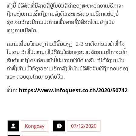
ທັງນີ້ ບໍລິສັດທີ່ມີລາຍຊື່ຢູ່ໃນບັນຊີດຳຂອງສະຫະລັດອາເມຣິກາຈະ
ຖືກລະງັບການເຂົ້າເຖິງການລົງທຶນສະຫະລັດອາເມຣິກາແຕ່ຍັງບໍ່
ຊັດເຈນວ່າຈະມີການປະກາດເພີ່ມລາຍຊື່ບໍລິສັດໃຫມ່ຢ່າງເປັນ
ທາງການເມື່ອໃດ.
ຄວາມເຄື່ອນໄຫວດັງກ່າວມີຂຶ້ນພຽງ 2-3 ອາທິດກ່ອນໜ້າທີ່ ໂຈ
ໄບເດນ ວ່າທີ່ປະທານາທິບໍດີຄົນໃໝ່ຂອງສະຫະລັດອາເມຣິກາຈະເຂົ້າ
ຮັບຕຳແໜ່ງໂດຍກ່ອນໜ້ານີ້ປະທານາທິບໍດີ ທຣັມ ກໍໄດ້ລົງນາມໃນ
ຄຳສັ່ງຫ້າມບໍ່ໃຫ້ຊາວອາເມຣິກາລົງທຶນໃນບໍລິສັດຈີນທີ່ຖືກຄອບຄອງ
ແລະ ຄວບຄຸມໂດຍກອງທັບຈີນ.
ທີ່ມາ:
https://www.infoquest.co.th/2020/50742
Kongxay
07/12/2020