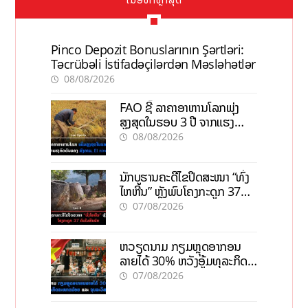
Pinco Depozit Bonuslarının Şərtləri:
Təcrübəli İstifadəçilərdən Məsləhətlər
08/08/2026
FAO ຊີ້ ລາຄາອາຫານໂລກພຸ່ງ
ສູງສຸດໃນຮອບ 3 ປີ ຈາກແຮງ
ກົດດັນຂອງສົງຄາມ, El nino
08/08/2026
ນັກບູຮານຄະດີໄຂປິດສະໜາ “ທົ່ງ
ໄຫຫີນ” ຫຼັງພົບໂຄງກະດູກ 37
ຄົນໃນຫີນຍັກ
07/08/2026
ຫວຽດນາມ ກຽມຫຼຸດອາກອນ
ລາຍໄດ້ 30% ຫວັງອູ້ມທຸລະກິດ
ຂະໜາດນ້ອຍ ແລະ ຈຸນລະ
07/08/2026
ວິສາຫະກິດ