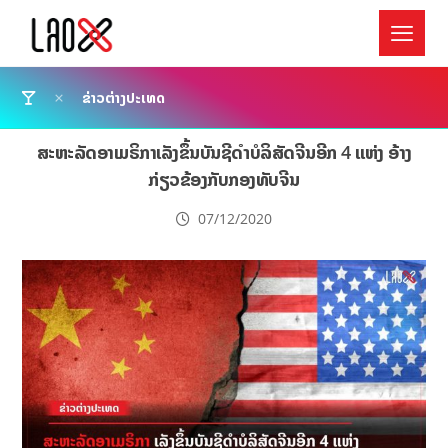
ຂ່າວຕ່າງປະເທດ
ສະຫະລັດອາເມຣິກາເລັງຂຶ້ນບັນຊີດຳບໍລິສັດຈີນອີກ 4 ແຫ່ງ ອ້າງ
ກ່ຽວຂ້ອງກັບກອງທັບຈີນ
07/12/2020