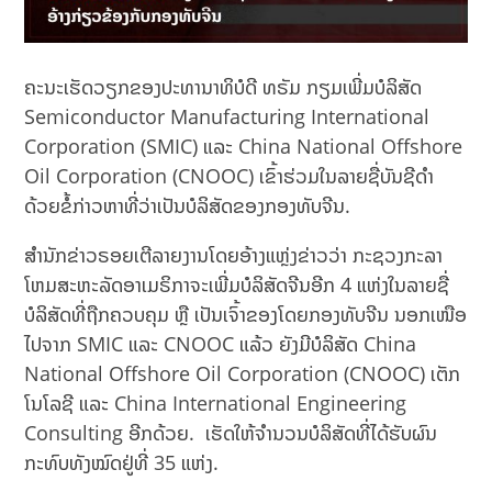
ຄະນະເຮັດວຽກຂອງປະທານາທິບໍດີ ທຣັມ ກຽມເພີ່ມບໍລິສັດ
Semiconductor Manufacturing International
Corporation (SMIC) ແລະ China National Offshore
Oil Corporation (CNOOC) ເຂົ້າຮ່ວມໃນລາຍຊື່ບັນຊີດຳ
ດ້ວຍຂໍ້ກ່າວຫາທີ່ວ່າເປັນບໍລິສັດຂອງກອງທັບຈີນ.
ສຳນັກຂ່າວຣອຍເຕີລາຍງານໂດຍອ້າງແຫຼ່ງຂ່າວວ່າ ກະຊວງກະລາ
ໂຫມສະຫະລັດອາເມຣິກາຈະເພີ່ມບໍລິສັດຈີນອີກ 4 ແຫ່ງໃນລາຍຊື່
ບໍລິສັດທີ່ຖືກຄວບຄຸມ ຫຼື ເປັນເຈົ້າຂອງໂດຍກອງທັບຈີນ ນອກເໜືອ
ໄປຈາກ SMIC ແລະ CNOOC ແລ້ວ ຍັງມີບໍລິສັດ China
National Offshore Oil Corporation (CNOOC) ເຕັກ
ໂນໂລຊີ ແລະ China International Engineering
Consulting ອີກດ້ວຍ. ເຮັດໃຫ້ຈໍານວນບໍລິສັດທີ່ໄດ້ຮັບຜົນ
ກະທົບທັງໝົດຢູ່ທີ່ 35 ແຫ່ງ.