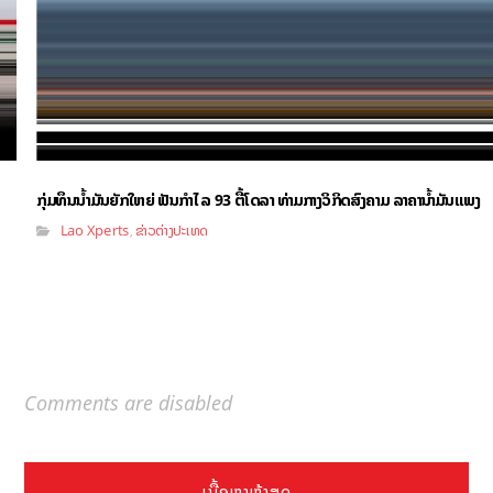
ກຸ່ມທຶນນ້ຳມັນຍັກໃຫຍ່ ຟັນກຳໄລ 93 ຕື້ໂດລາ ທ່າມກາງວິກິດສົງຄາມ ລາຄານໍ້າມັນແພງ
Lao Xperts
ຂ່າວຕ່າງປະເທດ
,
Comments are disabled
ເນື້ອຫາຫຼ້າສຸດ