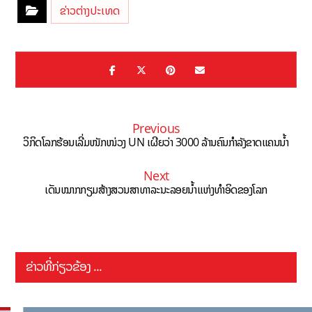
ຂ່າວຕ່າງປະເທດ
Previous
ວິກິດໂລກຮ້ອນເລີ່ມໜັກໜ່ວງ UN ເຜີຍວ່າ 3000 ລ້ານຄົນກຳລັງຂາດແຄນນ້ຳ
Next
ເດັນໝາກກຽມສ້າງສວນສາທາລະນະລອຍນ້ຳແຫ່ງທຳອິດຂອງໂລກ
ຂ່າວທີ່ກ່ຽວຂ້ອງ ...