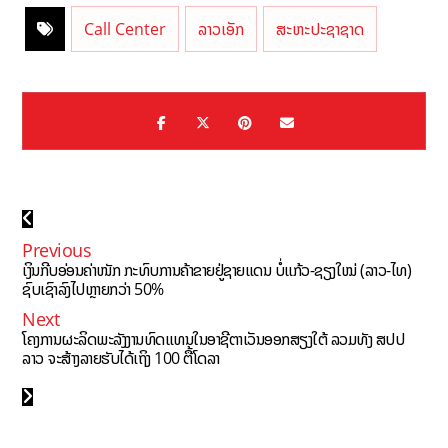
Call Center
ລາວເອັກ
ສະຫະປະຊາຊາດ
Previous
ເງິນກີບອ່ອນຄ່າໜັກ ກະທົບການຄ້າຂາຍຢູ່ຊາຍແດນ ບໍ່ແກ້ວ-ຊຽງໃໝ່ (ລາວ-ໄທ)
ຊົບເຊົາລົງໄປຫຼາຍກວ່າ 50%
Next
ໂຄງການຜະລິດພະລັງງານທົດແທນໃນອາຊີຕາເວັນອອກສຽງໃຕ້ ລວມທັງ ສປປ
ລາວ ຈະສ້າງລາຍຮັບໄດ້ເຖິງ 100 ຕື້ໂດລາ