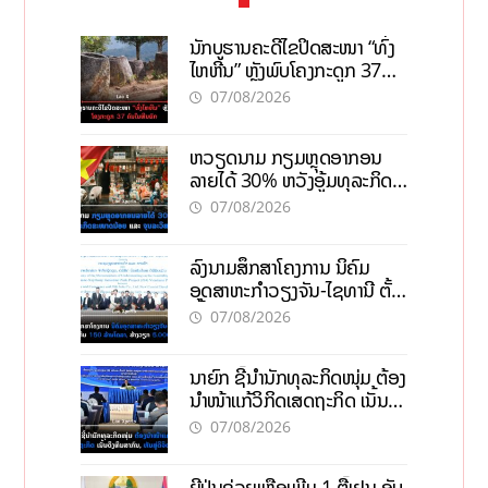
ນັກບູຮານຄະດີໄຂປິດສະໜາ “ທົ່ງ
ໄຫຫີນ” ຫຼັງພົບໂຄງກະດູກ 37
ຄົນໃນຫີນຍັກ
07/08/2026
ຫວຽດນາມ ກຽມຫຼຸດອາກອນ
ລາຍໄດ້ 30% ຫວັງອູ້ມທຸລະກິດ
ຂະໜາດນ້ອຍ ແລະ ຈຸນລະ
07/08/2026
ວິສາຫະກິດ
ລົງນາມສຶກສາໂຄງການ ນິຄົມ
ອຸດສາຫະກຳວຽງຈັນ-ໄຊທານີ ຕັ້ງ
ເປົ້າດຶງທຶນ 150 ລ້ານໂດລາ, ສ້າງ
07/08/2026
ວຽກ 5.000 ຕຳແໜ່ງ
ນາຍົກ ຊີ້ນຳນັກທຸລະກິດໜຸ່ມ ຕ້ອງ
ນຳໜ້າແກ້ວິກິດເສດຖະກິດ ເນັ້ນດຶງ
ທຶນສາກົນ, ຫັນສູ່ດິຈິຕອນ
07/08/2026
ຍີ່ປຸ່ນຊ່ວຍເຫຼືອເພີ່ມ 1 ຕື້ເຢນ ອັບ