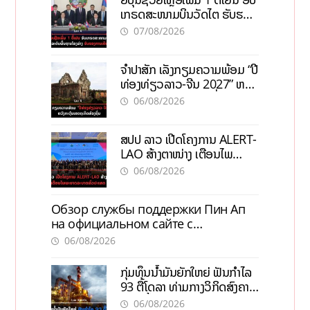
ເກຣດສະໜາມບິນວັດໄຕ ຮັບຮອງ
ການເຕີບໂຕ
07/08/2026
ຈຳປາສັກ ເລັ່ງກຽມຄວາມພ້ອມ “ປີ
ທ່ອງທ່ຽວລາວ-ຈີນ 2027” ຫວັງ
ກະຕຸ້ນເສດຖະກິດທ້ອງຖິ່ນ
06/08/2026
ສປປ ລາວ ເປີດໂຄງການ ALERT-
LAO ສ້າງຕາໜ່າງ ເຕືອນໄພ
ພະຍາດລະບາດທົ່ວປະເທດ
06/08/2026
Обзор службы поддержки Пин Ап
на официальном сайте с
актуальной информацией
06/08/2026
ກຸ່ມທຶນນ້ຳມັນຍັກໃຫຍ່ ຟັນກຳໄລ
93 ຕື້ໂດລາ ທ່າມກາງວິກິດສົງຄາມ
ລາຄານໍ້າມັນແພງ
06/08/2026