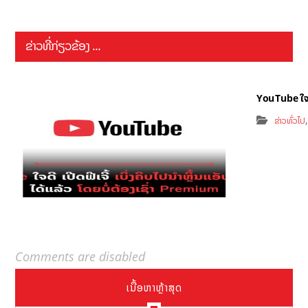
ຂ່າວທີ່ກ່ຽວຂ້ອງ ...
YouTube ໃຈດີ 
ຂ່າວທົ່ວໄປ
Comments are disabled
ເນື້ອຫາຫຼ້າສຸດ