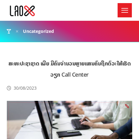
Uncategorized
ສະຫະປະຊາຊາດ ເຜີຍ ມີຄົນຈຳນວນຫຼາຍແສນຄົນຖືກຕົວະໃຫ້ເຮັດ
ວຽກ Call Center
30/08/2023