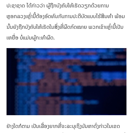
ປະຊາຊາດ ໄດ້ກ່າວວ່າ ຜູ້ຖືກບັງຄັບໃຫ້ເຮັດວຽກດ້ວຍການ
ຫຼອກລວງເຫຼົ່ານີ້ຕ້ອງອົດທົນກັບການປະຕິບັດແບບໄຮ້ສິນທຳ ພ້ອມ
ນັ້ນຍັງຖືກບັງຄັບໃຫ້ເຮັດໃນສິ່ງທີ່ຜິດກົດໝາຍ ພວກເຂົາເຫຼົ່ານີ້ເປັນ
ເຫຍື່ອ ບໍ່ແມ່ນຜູ້ກະທຳຜິດ.
ຢ່າງໃດກໍຕາມ ເປັນເລື່ອງຍາກທີ່ຈະລະບຸເຖິງບັນຫາດັ່ງກ່າວໃນເຂດ