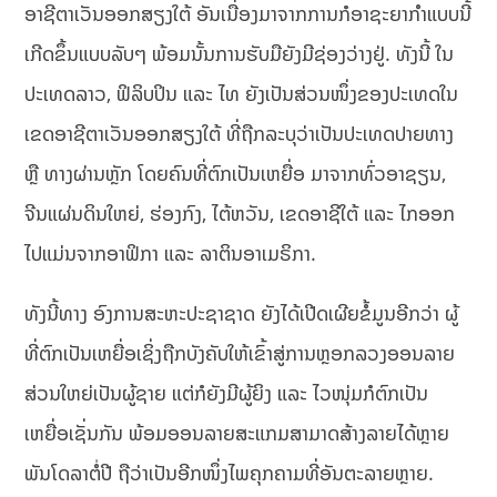
ອາຊີຕາເວັນອອກສຽງໃຕ້ ອັນເນື່ອງມາຈາກການກໍອາຊະຍາກຳແບບນີ້
ເກີດຂຶ້ນແບບລັບໆ ພ້ອມນັ້ນການຮັບມືຍັງມີຊ່ອງວ່າງຢູ່. ທັງນີ້ ໃນ
ປະເທດລາວ, ຟິລິບປິນ ແລະ ໄທ ຍັງເປັນສ່ວນໜຶ່ງຂອງປະເທດໃນ
ເຂດອາຊີຕາເວັນອອກສຽງໃຕ້ ທີ່ຖືກລະບຸວ່າເປັນປະເທດປາຍທາງ
ຫຼື ທາງຜ່ານຫຼັກ ໂດຍຄົນທີ່ຕົກເປັນເຫຍື່ອ ມາຈາກທົ່ວອາຊຽນ,
ຈີນແຜ່ນດິນໃຫຍ່, ຮ່ອງກົງ, ໄຕ້ຫວັນ, ເຂດອາຊີໃຕ້ ແລະ ໄກອອກ
ໄປແມ່ນຈາກອາຟິກາ ແລະ ລາຕິນອາເມຣິກາ.
ທັງນີ້ທາງ ອົງການສະຫະປະຊາຊາດ ຍັງໄດ້ເປີດເຜີຍຂໍ້ມູນອີກວ່າ ຜູ້
ທີ່ຕົກເປັນເຫຍື່ອເຊິ່ງຖືກບັງຄັບໃຫ້ເຂົ້າສູ່ການຫຼອກລວງອອນລາຍ
ສ່ວນໃຫຍ່ເປັນຜູ້ຊາຍ ແຕ່ກໍຍັງມີຜູ້ຍິງ ແລະ ໄວໜຸ່ມກໍຕົກເປັນ
ເຫຍື່ອເຊັ່ນກັນ ພ້ອມອອນລາຍສະແກມສາມາດສ້າງລາຍໄດ້ຫຼາຍ
ພັນໂດລາຕໍ່ປີ ຖືວ່າເປັນອີກໜຶ່ງໄພຄຸກຄາມທີ່ອັນຕະລາຍຫຼາຍ.