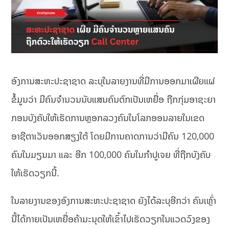
ອົງການສະຫະປະຊາຊາດ ລະບຸໃນລາຍງານທີ່ມີການອອກມາເຜີຍແຜ່
ຂໍ້ມູນວ່າ ມີຄົນຈຳນວນນັບແສນຄົນຕົກເປັນເຫຍື່ອ ຖືກກຸ່ມອາຊະຍາ
ກອນບັງຄັບໃຫ້ເຮັດການຫຼອກລວງຄົນໃນໂລກອອນລາຍໃນເຂດ
ອາຊີຕາເວັນອອກສຽງໃຕ້ ໂດຍມີການຄາດການວ່າມີຄົນ 120,000
ຄົນໃນມຽນມາ ແລະ ອີກ 100,000 ຄົນໃນກຳປູເຈຍ ທີ່ຖືກບັງຄັບ
ໃຫ້ເຮັດວຽກນີ້.
ໃນລາຍງານຂອງອົງການສະຫະປະຊາຊາດ ຍັງໄດ້ລະບຸອີກວ່າ ຄົນເຫຼົ່າ
ນີ້ໄດ້ກາຍເປັນເຫຍື່ອຄ້າມະນຸດໃຫ້ເຂົ້າໄປເຮັດວຽກໃນແວດວົງຂອງ