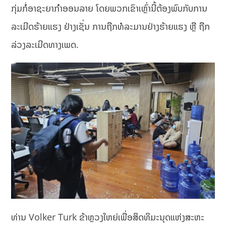
ກຸ່ມກໍ່ອາຊະຍາກຳອອນລາຍ ໂດຍພວກເຂົາເຫຼົ່ານີ້ຕ້ອງພົບກັບການ
ລະເມີດຮ້າຍແຮງ ຢ່າງເຊັ່ນ ການຖືກທໍລະມານຢ່າງຮ້າຍແຮງ ຫຼື ຖືກ
ລ່ວງລະເມີດທາງເພດ.
ທ່ານ Volker Turk ຂ້າຫຼວງໃຫຍ່ເພື່ອສິດທິມະນຸດແຫ່ງສະຫະ