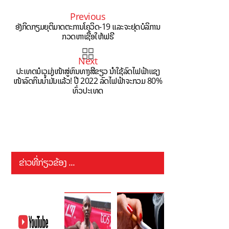
Previous
ອັງກິດກຽມຍຸຕິມາດຕະການໂຄວິດ-19 ແລະຈະຢຸດບໍລິການ
ກວດຫາເຊື້ອໃຫ້ຟຣີ
Next
ປະເທດນໍເວມຸ່ງໜ້າສູ່ຫົນທາງສີຂຽວ ນຳໃຊ້ລົດໄຟຟ້າແຊງ
ໜ້າລົດກິນນ້ຳມັນແລ້ວ! ປີ 2022 ລົດໄຟຟ້າຈະກວມ 80%
ທົ່ວປະເທດ
ຂ່າວທີ່ກ່ຽວຂ້ອງ ...