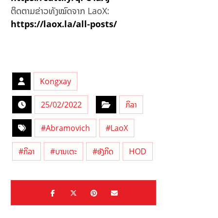
ຕິດຕາມຂ່າວທັງໝົດຈາກ LaoX:
https://laox.la/all-posts/
Kongxay
25/02/2022
ກິລາ
#Abramovich
#LaoX
#ກິລາ
#ບານເຕະ
#ອັງກິດ
HOD