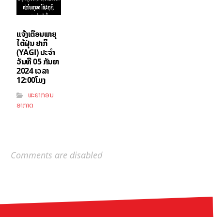
ແຈ້ງເຕືອນພາຍຸ
ໄຕ້ຝຸ່ນ ຢາກິ
(YAGI)​ ປະຈໍາ
ວັນທີ 05 ກັນຍາ
2024 ເວລາ
12:00ໂມງ
ພະຍາກອນ
ອາກາດ
Comments are disabled