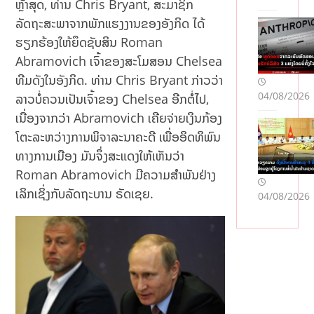
ຫຼ້າສຸດ, ທ່ານ Chris Bryant, ສະມາຊິກ
k:
ລັດຖະສະພາຈາກພັກແຮງງານຂອງອັງກິດ ໄດ້
Ko
nie
ຮຽກຮ້ອງໃຫ້ຍຶດຊັບສິນ Roman
c
Abramovich ເຈົ້າຂອງສະໂມສອນ Chelsea
ob
ທີມດັງໃນອັງກິດ. ທ່ານ Chris Bryant ກ່າວວ່າ
aw,
04/08/2026
ລາວບໍ່ຄວນເປັນເຈົ້າຂອງ Chelsea ອີກຕໍ່ໄປ,
kro
pk
ເນື່ອງຈາກວ່າ Abramovich ເຄີຍຈ່າຍເງິນກ້ອງ
a i
ໂຕະລະຫວ່າງການພິຈາລະນາຄະດີ ເພື່ອອິດທິພົນ
Bli
ທາງການເມືອງ ມັນຈຶ່ງສະແດງໃຫ້ເຫັນວ່າ
k
dla
Roman Abramovich ມີຄວາມສຳພັນຢ່າງ
pe
ເລິກເຊິ່ງກັບລັດຖະບານ ຣັດເຊຍ.
04/08/2026
wn
oś
ci