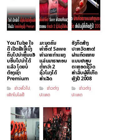
YouTube ໃຈ
ມະນຸດຄົນ
ອັງກິດສ້າງ
ດີ ເປີດຟີເຈີ້ເບິ່ງ
ທຳອິດ! Sawe
ປະຫວັດສາດ!
ຄິບໄປນຳຫຼິ້ນແອັ
ທຳລາຍກຳແພງ
ຜ່ານກົດໝາຍ
ບອື່ນໄປນຳໄດ້
ແລ່ນມາຣາທອນ
ແບນຢາສູບ
ແລ້ວ ໂດຍບໍ່
ຕ່ຳກວ່າ 2
ຕະຫຼອດຊີວິດ
ຕ້ອງເຊົ່າ
ຊົ່ວໂມງໄດ້
ສຳລັບຜູ້ທີ່ເກີດ
Premium
ສຳເລັດ
ຫຼັງປີ 2008
ຂ່າວທົ່ວໄປ
ຂ່າວຕ່າງ
ຂ່າວຕ່າງ
,
ເທັກໂນໂລຢີ
ປະເທດ
ປະເທດ