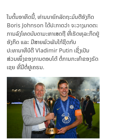
ໃນ​ຕົ້ນ​ອາທິດ​ນີ້, ທ່ານ​ນາຍົກລັດຖະມົນຕີອັງກິດ
Boris Johnson ​ໄດ້​ປະກາດ​ວ່າ ຈະ​ວາງ​ມາດ​ຕະ
ການ​ລົງ​ໂທດ​ບັນດາ​ມະຫາ​ເສດຖີ ທີ່ເຮັດທຸລະກິດຢູ່
ອັງກິດ ແລະ ​ມີ​ສາຍ​ພົວພັນ​ໃກ້ຊິດ​ກັບ​
ປະທານາທິບໍດີ Vladimir Putin ​ເຊິ່ງ​ເປັນ​
ສ່ວນ​ໜຶ່ງ​ຂອງ​ການ​ຕອບໂຕ້ ຕໍ່​ການ​ກະທຳ​ຂອງ​ຣັດ​
ເຊຍ ທີ່ມີຕໍ່ຢູເຄຣນ.