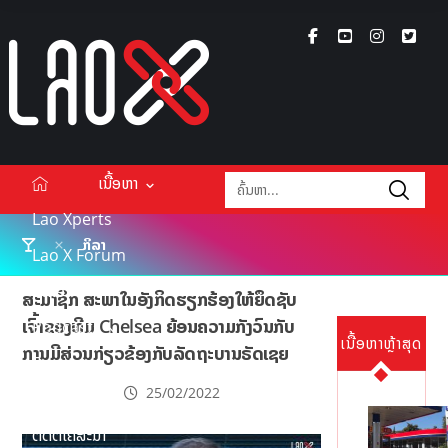
ເນື້ອຫາ
Lao Xperts
ກິລາ
Lao X Forum
ວິດີໂອ
ສະມາຊິກ ສະພາໃນອັງກິດຮຽກຮ້ອງໃຫ້ຍຶດຊັບ
ເຈົ້າຂອງທີມ Chelsea ຍ້ອນຄວາມກັງວົນກັບ
Podcasts
ເນື້ອຫາຫຼ້າສຸດ
ການມີສ່ວນກ່ຽວຂ້ອງກັບລັດຖະບານຣັດເຊຍ
Events
25/02/2022
ກ່ຽວກັບ
ຕິດຕໍ່ໂຄສະນາ