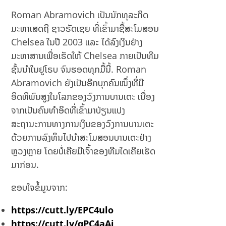
Roman Abramovich ເປັນນັກທຸລະກິດ
ມະຫາເສດຖີ ຊາວຣັດເຊຍ ທີ່ເຂົ້າມາຊື້ສະໂມສອນ
Chelsea ໃນປີ 2003 ແລະ ໄດ້ລົງເງິນຢ່າງ
ມະຫາສານເພື່ອເຮັດໃຫ້ Chelsea ກາຍເປັນທີມ
ຊັ້ນນຳໃນຢູໂຣບ ຈົນຮອດທຸກມື້ນີ້. Roman
Abramovich ຍັງເປັນອີກບຸກຄົນໜຶ່ງທີ່ມີ
ອິດທິພົນສູງໃນໂລກຂອງວົງການບານເຕະ ເນື່ອງ
ຈາກເປັນຄົນທຳອິດທີ່ເຂົ້າມາປ່ຽນແປງ
ສະຖານະການທາງການເງິນຂອງວົງການບານເຕະ
ດ້ວຍການລົງທຶນໄປນຳສະໂມສອນບານເຕະຢ່າງ
ຫຼວງຫຼາຍ ໂດຍບໍ່ເຄີຍມີເຈົ້າຂອງທີມໃດເຄີຍເຮັດ
ມາກ່ອນ.
ຂອບໃຈຂໍ້ມູນຈາກ:
https://cutt.ly/EPC4ulo
https://cutt.ly/qPC4aAj