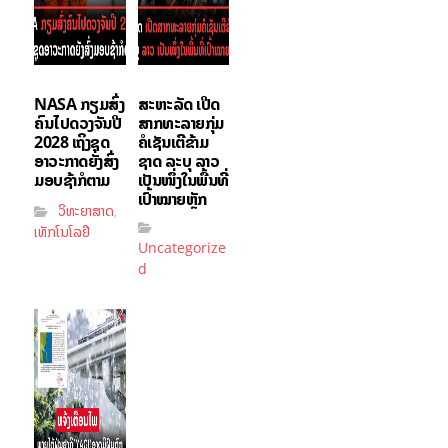
NASA ກຽມສົ່ງ
ສະຫະລັດ ເປີດ
ຄົນໄປດວງຈັນປີ
ສາກທະລາຍກຸ່ມ
2028 ເຖິງຊຸດ
ຄໍເຊັນເຕີຂ້າມ
ອາວະກາດຍັງສົ່ງ
ຊາດ ລະບຸ ລາວ
ມອບຊ້າກໍຕາມ
ເປັນໜຶ່ງໃນພື້ນທີ່
ເປົ້າໝາຍຫຼັກ
ວິທະຍາສາດ
,
ເທັກໂນໂລຢີ
Uncategorize
d