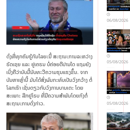
06/08/2026
ດັ່ງທີ່ທຸກຄົນຮູ້ກັນໄລຍະນີ້ ສະຖານະການລະຫວ່າງ
05/08/2026
ຣັດເຊຍ ແລະ ຢູເຄຣນ ບໍ່ຄ່ອຍດີປານໃດ ແຖມຍັງ
ເບິ່ງຄືວ່ານັບມື້ນັບທະວີຄວາມຮຸນແຮງຂຶ້ນ. ຈາກ
ບັນຫາເຫຼົ່ານີ້ ມັນໄດ້ສົ່ງຜົນກະທົບເປັນວົງກວ້າງ ຕໍ່
ໂລກເຮົາ ເຊັ່ນດຽວກັບວົງການບານເຕະ ໂດຍ
ສະເພາະ ລີກຢູໂຣບ ທີ່ມີຄວາມສຳພັນໂດຍກົງຕໍ່
ສະຖານະການດັ່ງກ່າວ.
05/08/2026