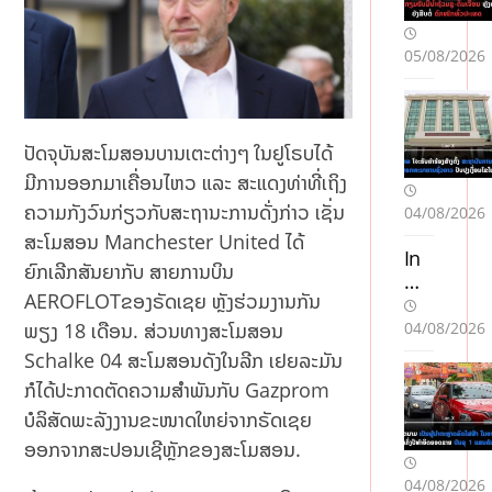
05/08/2026
ປັດຈຸບັນສະໂມສອນບານເຕະຕ່າງໆ ໃນຢູໂຣບໄດ້
ມີການອອກມາເຄື່ອນໄຫວ ແລະ ສະແດງທ່າທີ່ເຖິງ
ຄວາມກັງວົນກ່ຽວກັບສະຖານະການດັ່ງກ່າວ ເຊັ່ນ
04/08/2026
ສະໂມສອນ Manchester United ໄດ້
In
ຍົກເລີກສັນຍາກັບ ສາຍການບິນ
we
AEROFLOTຂອງຣັດເຊຍ ຫຼັງຮ່ວມງານກັນ
stu
j w
04/08/2026
ພຽງ 18 ເດືອນ. ສ່ວນທາງສະໂມສອນ
Ka
Schalke 04 ສະໂມສອນດັງໃນລີກ ເຢຍລະມັນ
sy
ກໍໄດ້ປະກາດຕັດຄວາມສຳພັນກັບ Gazprom
no
On
ບໍລິສັດພະລັງງານຂະໜາດໃຫຍ່ຈາກຣັດເຊຍ
lin
ອອກຈາກສະປອນເຊີຫຼັກຂອງສະໂມສອນ.
e
04/08/2026
Bli