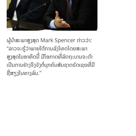
ຜູ້ນໍາສະພາສູງສຸດ Mark Spencer ກ່າວວ່າ:
“ລາວຈະຮູ້ວ່າພາຍໃຕ້ການລົງໂທດໂດຍສະພາ
ສູງສຸດໃນອາທິດນີ້ ມີໂອກາດທີ່ລັດຖະບານຈະດໍາ
ເນີນການຢ່າງຈິງຈັງຕໍ່ບຸກຄົນສັນຊາດຣັດເຊຍທີ່ມີ
ຊື່ສຽງໃນທາງລົບ.”