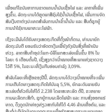
ເພື່ອແກ້ໄຂບັນຫາການຂາດແຄນນ້ຳມັນເຊື້ອໄຟ ແລະ ລາຄາທີ່ເພີ່ມ
ສູງຂຶ້ນ, ລັດຖະບານໄດ້ຫຼຸດພາສີຊົມໃຊ້ນ້ຳມັນເຊື້ອໄຟ, ເພີ່ມການຈັດ
ສັນເງິນຕາຕ່າງປະເທດສຳລັບການນຳເຂົ້ານ້ຳມັນ ແລະ ສືບຕໍ່ຊຸກຍູ້
ການນຳໃຊ້ຍານພາຫະນະໄຟຟ້າ.
ເຖິງຈະມີຜົນໄດ້ຮັບທາງເສດຖະກິດທີ່ຕັ້ງໜ້າກໍ່ຕາມ, ທ່ານນາຍົກ
ລັດຖະມົນຕີ ຍອມຮັບວ່າອັດຕາເງິນເຟີ້ຍັງຄົງເປັນສິ່ງທີ່ໜ້າເປັນ
ຫ່ວງ. ລາຄາສິນຄ້າອຸປະໂພກ-ບໍລິໂພກສະເລ່ຍເພີ່ມຂຶ້ນ 8% ໃນ
ໄລຍະ 6 ເດືອນຕົ້ນປີ, ເຊິ່ງສູງກວ່າເປົ້າໝາຍທີ່ສະພາແຫ່ງຊາດວາງ
ໄວ້ຄື 5%, ໃນຂະນະທີ່ເງິນກີບອ່ອນຄ່າລົງ 3,09%.
ສຳລັບໄລຍະທີ່ເຫຼືອຂອງປີນີ້, ລັດຖະບານໄດ້ວາງເປົ້າໝາຍທີ່ຈະເພີ່ມ
ການເຕີບໂຕທາງເສດຖະກິດໃຫ້ບັນລຸ 5,5%, ຍົກລະດັບລາຍຮັບ
ສະເລ່ຍຕໍ່ຫົວຄົນໃຫ້ໄດ້ 2.238 ໂດລາສະຫະລັດ ຕໍ່ປີ, ຂະຫຍາຍ
ການຜະລິດກະສິກຳ, ຊຸກຍູ້ການຜະລິດໄຟຟ້າ ແລະ ການສົ່ງອອກແຮ່
ທາດ, ດຶງດູດນັກທ່ອງທ່ຽວສາກົນໃຫ້ໄດ້ 4,46 ລ້ານເທື່ອຄົນ, ແລະ
ສືບຕໍ່ປະຕິບັດບັນດາມາດຕະການເພື່ອຮັກສາສະຖຽນລະພາບຂອງ