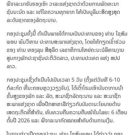
ພິຈາລະນາຮັບຮອງເອົາ ວາລະແຫ່ງຊາດວ່າດ້ວຍການພັດທະນາ
ຊົນນະບົດ ແລະ ແກ້ໄຂຄວາມທຸກຍາກ ໃຫ້ເປັນບູລິມະສິດສູງສຸດ
ລະດັບຊາດຂອງລັດຖະບານ.
ກອງປະຊຸມຄັ້ງນີ້ ດຳເນີນພາຍໃຕ້ການເປັນປະທານຂອງ ທ່ານ ໄຊສົມ
ພອນ ພົມວິຫານ ປະທານສະພາແຫ່ງຊາດ, ໂດຍໃຫ້ກຽດເຂົ້າຮ່ວມ
ຂອງ ທ່ານ ທອງລຸນ ສີສຸລິດ ເລຂາທິການໃຫຍ່ຄະນະບໍລິຫານງານ
ສູນກາງພັກປະຊາຊົນປະຕິວັດລາວ, ປະທານປະເທດ ແຫ່ງ ສປປ
ລາວ.
ກອງປະຊຸມເຊິ່ງດຳເນີນໄປເປັນເວລາ 5 ວັນ (ຕັ້ງແຕ່ວັນທີ 6-10
ກໍລະກົດ ທີ່ນະຄອນຫຼວງວຽງຈັນ), ໄດ້ເຕົ້າໂຮມເອົາບັນດາການນຳ
ຂັ້ນສູງຂອງພັກ ແລະ ລັດ, ສະມາຊິກລັດຖະບານ ແລະ ສະມາຊິກ
ສະພາແຫ່ງຊາດ ເພື່ອປຶກສາຫາລືກ່ຽວກັບບັນດານະໂຍບາຍດ້ານ
ເສດຖະກິດທີ່ສຳຄັນ, ທົບທວນຄືນຄວາມຄືບໜ້າໃນໄລຍະ 6 ເດືອນ
ຕົ້ນປີ 2026 ແລະ ພິຈາລະນາກົດໝາຍສຳຄັນດ້ານການເງິນ.
ໃນການກ່າວເປີດກອງປະຊຸມ, ທ່ານ ໄຊສົມພອນ ໄດ້ກ່າວວ່າ ກອງ