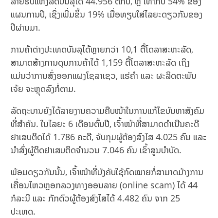
ລາຍຮັບແຫ່ງລັດບັນລຸໄດ້ 44.956 ຕື້ກີບ, ຫຼຶ ເທົ່າກັບ 54% ຂອງ
ແຜນການປີ, ເຊິ່ງເພີ່ມຂຶ້ນ 19% ເມື່ອທຽບໃສ່ໄລຍະດຽວກັນຂອງ
ປີຜ່ານມາ.
ການຄ້າຕ່າງປະເທດບັນລຸໄດ້ຫຼາຍກວ່າ 10,1 ຕື້ໂດລາສະຫະລັດ,
ສາມາດສ້າງການດຸນການຄ້າໄດ້ 1,159 ຕື້ໂດລາສະຫະລັດ ເຖິງ
ແມ່ນວ່າການສົ່ງອອກແຜງໂຊລາເຊວ, ແຮ່ຄຳ ແລະ ຜະລິດຕະພັນ
ເຈ້ຍ ຈະຫຼຸດລົງກໍ່ຕາມ.
ລັດຖະບານຍັງໄດ້ລາຍງານຄວາມຄືບໜ້າໃນການແກ້ໄຂບັນຫາສັງຄົມ
ທີ່ສຳຄັນ. ໃນໄລຍະ 6 ເດືອນຕົ້ນປີ, ເຈົ້າໜ້າທີ່ສາມາດດຳເນີນຄະດີ
ຢາເສບຕິດໄດ້ 1.786 ຄະດີ, ຈັບກຸມຜູ້ຕ້ອງສົງໄສ 4.025 ຄົນ ແລະ
ນຳສົ່ງຜູ້ຕິດຢາເສບຕິດຈຳນວນ 7.046 ຄົນ ເຂົ້າສູນບຳບັດ.
ພ້ອມດຽວກັນນັ້ນ, ເຈົ້າໜ້າທີ່ບັງຄັບໃຊ້ກົດໝາຍກໍ່ສາມາດມ້າງການ
ເຄື່ອນໄຫວຫຼອກລວງທາງອອນລາຍ (online scam) ໄດ້ 44
ກໍລະນີ ແລະ ກັກຕົວຜູ້ຕ້ອງສົງໄສໄດ້ 4.482 ຄົນ ຈາກ 25
ປະເທດ.