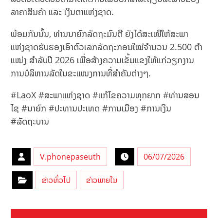
ລາຄາສິນຄ້າ ແລະ ເງິນຕາແຫ່ງຊາດ.
ພ້ອມກັນນັ້ນ, ທ່ານນາຍົກລັດຖະມົນຕີ ຍັງໄດ້ສະເໜີໃຫ້ສະພາ
ແຫ່ງຊາດຮັບຮອງເອົາຕົວເລກລັດຖະກອນໃໝ່ຈຳນວນ 2.500 ຕໍາ
ແໜ່ງ ສຳລັບປີ 2026 ເພື່ອສ້າງຄວາມເຂັ້ມແຂງໃຫ້ແກ່ວຽກງານ
ການບໍລິຫານລັດໃນຂະແໜງການທີ່ສຳຄັນຕ່າງໆ.
#LaoX #ສະພາແຫ່ງຊາດ #ແກ້ໄຂຄວາມທຸກຍາກ #ທ່ານສອນ
ໄຊ #ນາຍົກ #ປະທານປະເທດ #ການເມືອງ #ການເງິນ
#ລັດຖະບານ
V.phonepaseuth
06/07/2026
ຂ່າວທົ່ວໄປ
ຂ່າວພາຍໃນ