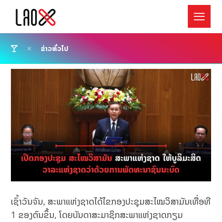
ຂ່າວທົ່ວໄປ
ເຊົ້າວັນຈັນ, ສະພາແຫ່ງຊາດໄດ້ໄຂກອງປະຊຸມສະໄໝວິສາມັນເທື່ອທີ
1 ຂອງຕົນຂຶ້ນ, ໂດຍບັນດາສະມາຊິກສະພາແຫ່ງຊາດກຽມ