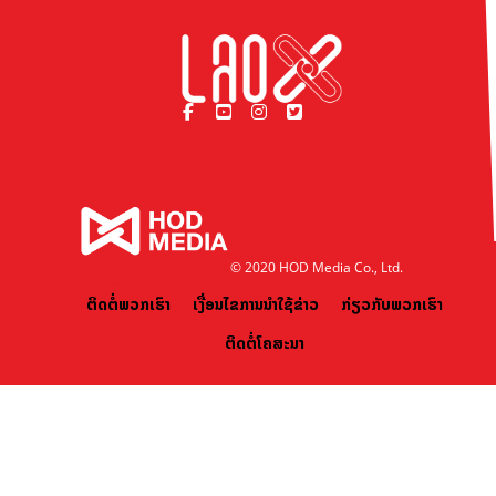
© 2020 HOD Media Co., Ltd.
ຕິດຕໍ່ພວກເຮົາ
ເງື່ອນໄຂການນຳໃຊ້ຂ່າວ
ກ່ຽວກັບພວກເຮົາ
ຕິດຕໍ່ໂຄສະນາ