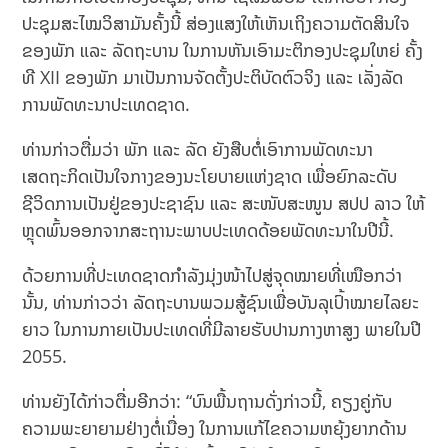
ປະຊຸມສະໄໝວິສາມັນຄັ້ງນີ້ ສ່ອງແສງໃຫ້ເຫັນເຖິງຄວາມຕັດສິນໃຈ
ຂອງພັກ ແລະ ລັດຖະບານ ໃນການຫັນເອົາມະຕິກອງປະຊຸມໃຫຍ່ ຄັ້ງ
ທີ XII ຂອງພັກ ມາເປັນການຈັດຕັ້ງປະຕິບັດຕົວຈິງ ແລະ ເລັ່ງລັດ
ການພັດທະນາປະເທດຊາດ.
ທ່ານກ່າວຕື່ມວ່າ ພັກ ແລະ ລັດ ຍັງສືບຕໍ່ເອົາການພັດທະນາ
ເສດຖະກິດເປັນໃຈກາງຂອງນະໂຍບາຍແຫ່ງຊາດ ເພື່ອຍົກລະດັບ
ຊີວິດການເປັນຢູ່ຂອງປະຊາຊົນ ແລະ ສະໜັບສະໜູນ ສປປ ລາວ ໃຫ້
ຫຼຸດພົ້ນອອກຈາກສະຖານະພາບປະເທດດ້ອຍພັດທະນາໃນປີນີ້.
ດ້ວຍການທີ່ປະເທດຊາດກຳລັງມຸ່ງໜ້າໄປສູ່ຈຸດໝາຍທີ່ເໜືອກວ່າ
ນັ້ນ, ທ່ານກ່າວວ່າ ລັດຖະບານພວມສູ້ຊົນເພື່ອບັນລຸເປົ້າໝາຍໄລຍະ
ຍາວ ໃນການກາຍເປັນປະເທດທີ່ມີລາຍຮັບປານກາງຫາສູງ ພາຍໃນປີ
2055.
ທ່ານຍັງໄດ້ກ່າວຕື່ມອີກວ່າ: “ບົນພື້ນຖານດັ່ງກ່າວນີ້, ຄຽງຄູ່ກັບ
ຄວາມພະຍາຍາມຢ່າງຕໍ່ເນື່ອງ ໃນການແກ້ໄຂຄວາມຫຍຸ້ງຍາກດ້ານ