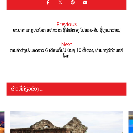
Previous
ທະນາຄານກາງທົ່ວໂລກ ແຫ່ກວາດ ຊື້ຄຳສຳຮອງ ໂປແລນ-ຈີນ ຊື້ຫຼາຍກວ່າໝູ່
Next
ການຄ້າຕ່າງປະເທດລາວ 6 ເດືອນຕົ້ນປີ ບັນລຸ 10 ຕື້ໂດລາ, ທ່າມກາງວິກິດພາສີ
ໂລກ
ຂ່າວທີ່ກ່ຽວຂ້ອງ ...