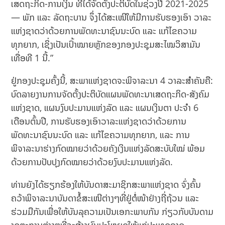
ເສດຖະກິດ-ການເງິນ ທີ່ໄດ້ຈັດຕັ້ງປະຕິບັດໃນຊ່ວງປີ 2021-2025
— ພັກ ແລະ ລັດຖະບານ ຈຶ່ງໄດ້ສະເໜີໃຫ້ມີການຮັບຮອງເອົາ ວາລະ
ແຫ່ງຊາດວ່າດ້ວຍການພັດທະນາຊົນນະບົດ ແລະ ແກ້ໄຂຄວາມ
ທຸກຍາກ, ເຊິ່ງເປັນເປົ້າໝາຍຫຼັກຂອງກອງປະຊຸມສະໄໝວິສາມັນ
ເທື່ອທີ 1 ນີ້.”
ຢູ່ກອງປະຊຸມຄັ້ງນີ້, ສະພາແຫ່ງຊາດຈະພິຈາລະນາ 4 ວາລະສຳຄັນຄື:
ບົດລາຍງານການຈັດຕັ້ງປະຕິບັດແຜນພັດທະນາເສດຖະກິດ-ສັງຄົມ
ແຫ່ງຊາດ, ແຜນງົບປະມານແຫ່ງລັດ ແລະ ແຜນເງິນຕາ ປະຈຳ 6
ເດືອນຕົ້ນປີ, ການຮັບຮອງເອົາວາລະແຫ່ງຊາດວ່າດ້ວຍການ
ພັດທະນາຊົນນະບົດ ແລະ ແກ້ໄຂຄວາມທຸກຍາກ, ແລະ ການ
ພິຈາລະນາຮ່າງກົດໝາຍວ່າດ້ວຍຄັງເງິນແຫ່ງລັດສະບັບໃໝ່ ພ້ອມ
ດ້ວຍການປັບປຸງກົດໝາຍວ່າດ້ວຍງົບປະມານແຫ່ງລັດ.
ທ່ານຍັງໄດ້ຮຽກຮ້ອງໃຫ້ບັນດາສະມາຊິກສະພາແຫ່ງຊາດ ຈົ່ງຄົ້ນ
ຄວ້າພິຈາລະນາບັນດາຂໍ້ສະເໜີຕ່າງໆທີ່ຢູ່ຕໍ່ໜ້າຢ່າງຖີ່ຖ້ວນ ແລະ
ຮ່ວມມືກັນເພື່ອໃຫ້ບັນລຸຄວາມເປັນເອກະພາບກັນ ກ່ຽວກັບບັນດາມ