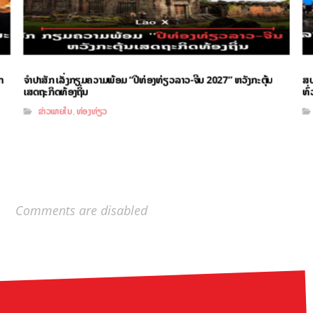
n
ຈຳປາສັກ ເລັ່ງກຽມຄວາມພ້ອມ “ປີທ່ອງທ່ຽວລາວ-ຈີນ 2027” ຫວັງກະຕຸ້ນ
ສປ
ເສດຖະກິດທ້ອງຖິ່ນ
ທົ
ຂ່າວພາຍໃນ
ທ່ອງທ່ຽວ
,
Comments are disabled