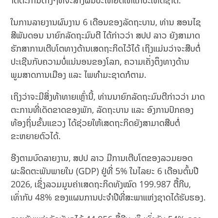
າດຕະການຕ່າງໆທີ່ຈະສ້າງຜົນປະໂຫຍດໃຫ້ແກ່ປະເທດຊາດ.
ໃນການລາຍງານຜົນງານ 6 ເດືອນຂອງລັດຖະບານ, ທ່ານ ສອນໄຊ
ສີພັນດອນ ນາຍົກລັດຖະມົນຕີ ໄດ້ກ່າວວ່າ ສປປ ລາວ ຍັງສາມາດ
ຮັກສາການເຕີບໂຕທາງດ້ານເສດຖະກິດໄວ້ໄດ້ ເຖິງແມ່ນວ່າຈະສືບຕໍ່
ປະເຊີນກັບຄວາມບໍ່ແນ່ນອນຂອງໂລກ, ຄວາມເຄັ່ງຕຶງທາງດ້ານ
ພູມສາດການເມືອງ ແລະ ໄພທຳມະຊາດກໍຕາມ.
ເຖິງວ່າຈະມີສິ່ງທ້າທາຍເຫຼົ່ານີ້, ທ່ານນາຍົກລັດຖະມົນຕີກ່າວວ່າ ມາດ
ຕະການທີ່ເດັດຂາດຂອງພັກ, ລັດຖະບານ ແລະ ອົງການປົກຄອງ
ທ້ອງຖິ່ນຂັ້ນແຂວງ ໄດ້ຊ່ວຍໃຫ້ເສດຖະກິດຍັງສາມາດສືບຕໍ່
ຂະຫຍາຍຕົວໄດ້.
ອີງຕາມບົດລາຍງານ, ສປປ ລາວ ມີການເຕີບໂຕຂອງລວມຍອດ
ຜະລິດຕະພັນພາຍໃນ (GDP) ຢູ່ທີ່ 5% ໃນໄລຍະ 6 ເດືອນຕົ້ນປີ
2026, ເຊິ່ງລວມມູນຄ່າເສດຖະກິດທັງໝົດ 199.987 ຕື້ກີບ,
ເທົ່າກັບ 48% ຂອງແຜນການປະຈຳປີທີ່ສະພາແຫ່ງຊາດໄດ້ຮັບຮອງ.