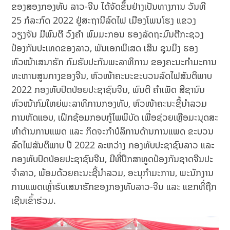
ຂອງສອງກອງທັບ ລາວ-ຈີນ ໄດ້ຈັດຂຶ້ນຢ່າງເປັນທາງການ ວັນທີ
25 ກໍລະກົດ 2022 ຢູ່ສະຖານີລົດໄຟ ເມືອງໂພນໂຮງ ແຂວງ
ວຽງຈັນ ມີພົນຕີ ວົງຄໍາ ພົມມະກອນ ຮອງລັດຖະມົນຕີກະຊວງ
ປ້ອງກັນປະເທດຂອງລາວ, ພັນເອກພິເສດ ເສິນ ຊຸນມິງ ຮອງ
ຫົວໜ້າເສນາຮັກ ກົມຮັບປະກັນພະລາທິການ ຂອງຄະນະກໍາມະການ
ທະຫານສູນກາງຂອງຈີນ, ຫົວໜ້າຄະນະຂະບວນລົດໄຟສັນຕິພາບ
2022 ກອງທັບປົດປ່ອຍປະຊາຊົນຈີນ, ພົນຕີ ຄໍາເພັດ ສີຊານົນ
ຫົວໜ້າກົມໃຫຍ່ພະລາທິການກອງທັບ, ຫົວໜ້າຄະນະຊີ້ນໍາລວມ
ການຫັດແອບ, ເຝິກຊ້ອມກອບກູ້ໄພພິບັດ ເພື່ອຊ່ວຍເຫຼືອມະນຸດສະ
ທໍາດ້ານການແພດ ແລະ ກິດຈະກໍາບໍລິການດ້ານການແພດ ຂະບວນ
ລົດໄຟສັນຕິພາບ ປີ 2022 ລະຫວ່າງ ກອງທັບປະຊາຊົນລາວ ແລະ
ກອງທັບປົດປ່ອຍປະຊາຊົນຈີນ, ມີທີ່ປຶກສາທູດປ້ອງກັນຊາດຈີນປະ
ຈໍາລາວ, ພ້ອມດ້ວຍຄະນະຊີ້ນໍາລວມ, ອະນຸກໍາມະການ, ພະນັກງານ
ການແພດເຫຼົ່າຮົບເສນາຮັກຂອງກອງທັບລາວ-ຈີນ ແລະ ແຂກທີ່ຖືກ
ເຊີນເຂົ້າຮ່ວມ.