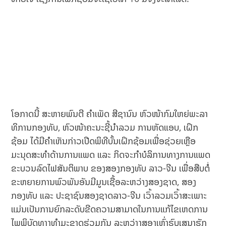
ໂອກາດນີ້ ສະຫາຍພົນຕີ ຄໍາເພັດ ສີຊານົນ ຫົວໜ້າກົມໃຫຍ່ພະລາ
ທິການກອງທັບ, ຫົວໜ້າຄະນະຊີ້ນໍາລວມ ການຫັດແອບ, ເຝິກ
ຊ້ອມ ໄດ້ມີຄໍາເຫັນກ່າວເປີດພິທີບັ້ນເຝິກຊ້ອມເພື່ອຊ່ວຍເຫຼືອ
ມະນຸດສະທໍາດ້ານການແພດ ແລະ ກິດຈະກໍາບໍລິການທາງການແພດ
ຂະບວນລົດໄຟສັນຕິພາບ ຂອງສອງກອງທັບ ລາວ-ຈີນ ເພື່ອສືບຕໍ່
ຂະຫຍາຍການພົວພັນອັນມີມູນເຊື້ອລະຫວ່າງສອງຊາດ, ສອງ
ກອງທັບ ແລະ ປະຊາຊົນສອງຊາດລາວ-ຈີນ ເວົ້າລວມເວົ້າສະເພາະ
ແມ່ນເປັນການຍົກລະດັບຂີດຄວາມສາມາດໃນການແກ້ໄຂເຫດການ
ໄພພິບັດທາງທຳມະຊາດຮ່ວມກັນ ລະຫວ່າງສອງເຫຼົ່າຮົບເສນາຮັກ