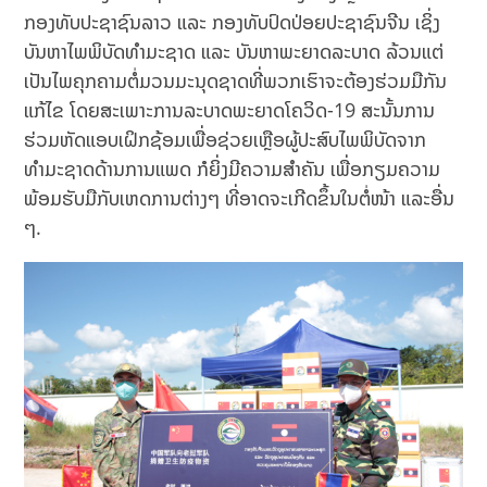
ກອງທັບປະຊາຊົນລາວ ແລະ ກອງທັບປົດປ່ອຍປະຊາຊົນຈີນ ເຊິ່ງ
ບັນຫາໄພພິບັດທຳມະຊາດ ແລະ ບັນຫາພະຍາດລະບາດ ລ້ວນແຕ່
ເປັນໄພຄຸກຄາມຕໍ່ມວນມະນຸດຊາດທີ່ພວກເຮົາຈະຕ້ອງຮ່ວມມືກັນ
ແກ້ໄຂ ໂດຍສະເພາະການລະບາດພະຍາດໂຄວິດ-19 ສະນັ້ນການ
ຮ່ວມຫັດແອບເຝິກຊ້ອມເພື່ອຊ່ວຍເຫຼືອຜູ້ປະສົບໄພພິບັດຈາກ
ທຳມະຊາດດ້ານການແພດ ກໍຍິ່ງມີຄວາມສຳຄັນ ເພື່ອກຽມຄວາມ
ພ້ອມຮັບມືກັບເຫດການຕ່າງໆ ທີ່ອາດຈະເກີດຂຶ້ນໃນຕໍ່ໜ້າ ແລະອື່ນ
ໆ.