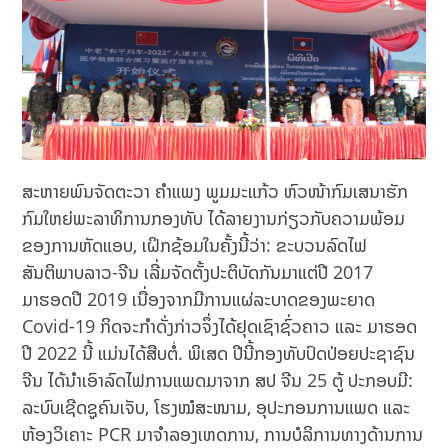
ສະຫາຍພົນຈັດຕະວາ ຄໍາແພງ ພູມມະແກ້ວ ຫົວໜ້າກົມເສນາຮັກ
ກົມໃຫຍ່ພະລາທິການກອງທັບ ໄດ້ລາຍງານກ່ຽວກັບຄວາມພ້ອມ
ຂອງການຫັດແອບ, ເຝິກຊ້ອມໃນຄັ້ງນີ້ວ່າ: ຂະບວນລົດໄຟ
ສັນຕິພາບລາວ-ຈີນ ເລີ່ມຈັດຕັ້ງປະຕິບັດກັນມາແຕ່ປີ 2017
ມາຮອດປີ 2019 ເນື່ອງຈາກມີການແຜ່ລະບາດຂອງພະຍາດ
Covid-19 ກິດຈະກໍາດັ່ງກ່າວຈຶ່ງໄດ້ຢຸດເຊົາຊົ່ວຄາວ ແລະ ມາຮອດ
ປີ 2022 ນີ້ ແມ່ນໄດ້ສືບຕໍ່. ພິເສດ ປີນີ້ກອງທັບປົດປ່ອຍປະຊາຊົນ
ຈີນ ໄດ້ນໍາເອົາລົດໄຟການແພດມາຈາກ ສປ ຈີນ 25 ຕູ້ ປະກອບມີ:
ລະບົບເຊີດຊູຄົນເຈັບ, ໂຮງໝໍສະໜາມ, ອຸປະກອນການແພດ ແລະ
ຫ້ອງວິເຄາະ PCR ມາຈໍາລອງເຫດການ, ການບໍລິການທາງດ້ານການ