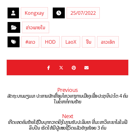
Kongxay
25/07/2022
ຂ່າວພາຍໃນ
#ລາວ
HOD
LaoX
ຈີນ
ລາວເອັກ
Previous
ລັດຖະບານມຽນມາ ປະຫານນັກເຄື່ອນໄຫວທາງການເມືອງເພື່ອປະຊາທິປະໄຕ 4 ຄົນ
ໃນຂໍ້ຫາກໍ່ການຮ້າຍ
Next
ເກີດເຫດຄົນຮ້າຍໃຊ້ປືນບຸກກວາດຍິງໃນງານຮັບປະລິນຍາ ທີ່ມະຫາວິທະຍາໄລໃນຟິ
ລິບປິນ ເຮັດໃຫ້ມີຜູ້ເສຍຊີວິດແລ້ວຢ່າງໜ້ອຍ 3 ຄົນ