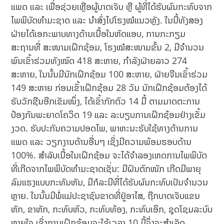
ແພດ ແລະ ເພື່ອຊ່ວຍເຫຼືອຜູ້ບາດເຈັບ ຫຼື ຜູ້ທີ່ໄດ້ຮັບຜົນກະທົບຈາກ
ໄພພິບັດທໍາມະຊາດ ແລະ ນໍາສົ່ງໄປໂຮງໝໍແນວຫຼັງ. ໃນນີ້ທັງສອງ
ຝ່າຍໄດ້ເອກະພາບທາງດ້ານເນື້ອໃນຫັດແອບ, ການກະກຽມ
ສະຖານທີ່ ສະໜາມເຝິກຊ້ອມ, ໂຮງໝໍສະໜາມຂັ້ນ 2, ມີຈໍານວນ
ພົນເຂົ້າຮ່ວມທັງໝົດ 418 ສະຫາຍ, ກໍາລັງຝ່າຍລາວ 274
ສະຫາຍ, ໃນນັ້ນມີນັກເຝິກຊ້ອມ 100 ສະຫາຍ, ຝ່າຍຈີນເຂົ້າຮ່ວມ
149 ສະຫາຍ ກ່ອນເຂົ້າເຝິກຊ້ອມ 28 ວັນ ນັກເຝິກຊ້ອມຕ້ອງໄດ້
ຮັບວັກຊີນອີກເຂັມໜຶ່ງ, ໄດ້ເຂົ້າກັກຕົວ 14 ມື້ ຕາມມາດຕະການ
ປ້ອງກັນພະຍາດໂຄວິດ 19 ແລະ ລະບຽບການເຝິກຊ້ອມຢ່າງເຂັ້ມ
ງວດ. ຮັບປະກັນຄວາມປອດໄພ, ພາຫະນະຮັບໃຊ້ທາງດ້ານການ
ແພດ ແລະ ວຽກງານດ້ານອື່ນໆ ເຊິ່ງມີຄວາມພ້ອມຮອບດ້ານ
100%. ສໍາລັບເນື້ອໃນເຝິກຊ້ອມ ຈະໄດ້ຈໍາລອງເຫດການໄພພິບັດ
ທີ່ເກີດຈາກໄພພິບັດທໍາມະຊາດເຊັ່ນ: ມີຝົນຕົກໜັກ ເກີດມີພາຍຸ
ລົມແຮງແບບກະທັນຫັນ, ມີກໍລະນີທີ່ໄດ້ຮັບຜົນກະທົບເປັນຈໍານວນ
ຫຼາຍ. ໃນນັ້ນມີພໍ່ແມ່ປະຊາຊົນຂາດທີ່ຢູ່ອາໄສ, ຖືກບາດເຈັບແຂນ
ຫັກ, ຂາຫັກ, ກະທົບຫົວ, ກະທົບທ້ອງ, ກະທົບເອິກ, ຊຸດໂຊມລະບົບ
ຫາຍໃຈ ເຊິ່ງການເຝິກຊ້ອມຈະໃຊ້ເວລາ 10 ມື້ຈຶ່ງຈະສໍາເລັດ.