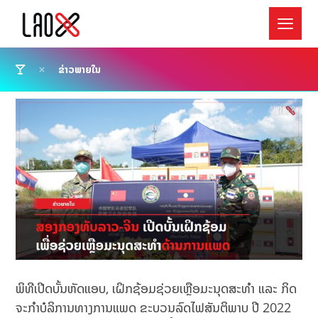
ຂ່າວພາຍໃນ
ພິທີເປີດບັ້ນຫັດແອບ, ເຝິກຊ້ອມຊ່ວຍເຫຼືອມະນຸດສະທຳ ແລະ ກິດ
ຈະກໍາບໍລິການທາງການແພດ ຂະບວນລົດໄຟສັນຕິພາບ ປີ 2022