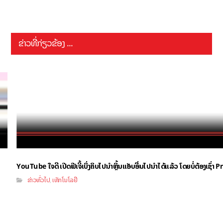
ຂ່າວທີ່ກ່ຽວຂ້ອງ ...
YouTube ໃຈດີ ເປີດຟີເຈີ້ເບິ່ງຄິບໄປນຳຫຼິ້ນແອັບອື່ນໄປນຳໄດ້ແລ້ວ ໂດຍບໍ່ຕ້ອງເຊົ່
ຂ່າວທົ່ວໄປ
ເທັກໂນໂລຢີ
,