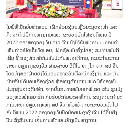
ໃນພິທີເປີດບັ້ນຫັດແອບ, ເຝິກຊ້ອມຊ່ວຍເຫຼືອມະນຸດສະທຳ ແລະ
ກິດຈະກໍາບໍລິການທາງການແພດ ຂະບວນລົດໄຟສັນຕິພາບ ປີ
2022 ຂອງສອງກອງທັບ ລາວ-ຈີນ ຍັງໄດ້ຮັບຟັງການປະກອບຄໍາ
ເຫັນກ່າວເປີດບັ້ນຫັດແອບ, ເຝິກຊ້ອມໃນຄັ້ງນີ້ຂອງ ສະຫາຍພົນຕີ
ເສີນ ຊື້ ຮອງຫົວໜ້າກົມຮັບປະກັນພະລາທິການ, ຄະນະກໍາມະການ
ທະຫານສູງກາງຂອງຈີນ ຜ່ານລະບົບ ວິດີໂອ ທາງໄກ ຈາກ ສປ ຈີນ
ໂດຍທັງສອງຝ່າຍຍັງໄດ້ມອບຂອງຂວັນທີ່ລະນຶກເຊິ່ງກັນ ແລະ ກັນ,
ຝ່າຍຈີນໄດ້ມອບເຄື່ອງຊ່ວຍເຫຼືອທາງດ້ານການແພດ ໃຫ້ກອງທັບ
ປະຊາຊົນລາວຕື່ມອີກ. ຈາກນັ້ນສະຫາຍພັນເອກພິເສດ ເສິນ ຊຸນມິງ
ຮອງຫົວໜ້າເສນາຮັກ ກົມຮັບປະກັນພະລາທິການ ຂອງຄະນະກໍາມະ
ການທະຫານສູນກາງແຫ່ງ ສປ ຈີນ, ຫົວໜ້າຄະນະຂະບວນລົດໄຟ
ສັນຕິພາບ 2022 ຂອງກອງທັບປົດປ່ອຍປະຊາຊົນຈີນ ໄດ້ຂຶ້ນຍິງ
ປືນ ສົ່ງສັນຍານ ເລີ່ມການຫັດແອບຢ່າງເປັນທາງການ.