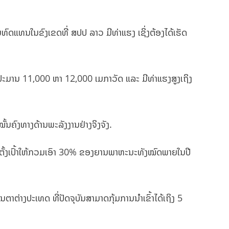
ົດແທນໃນຂົງເຂດທີ່ ສປປ ລາວ ມີທ່າແຮງ ເຊິ່ງຕ້ອງໄດ້ເຮັດ
ປະມານ 11,000 ຫາ 12,000 ເມກາວັດ ແລະ ມີທ່າແຮງສູງເຖິງ
້ນຄົງທາງດ້ານພະລັງງານຢ່າງຈິງຈັງ.
ດຍຕັ້ງເປົ້າໃຫ້ກວມເອົາ 30% ຂອງຍານພາຫະນະທັງໝົດພາຍໃນປີ
ຕ່າງປະເທດ ທີ່ປັດຈຸບັນສາມາດກຸ້ມການນຳເຂົ້າໄດ້ເຖິງ 5