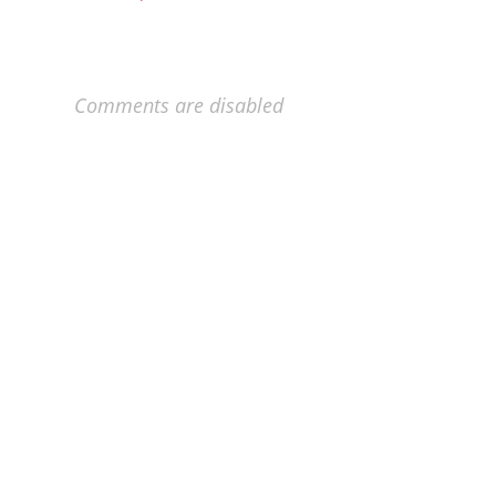
Comments are disabled
ຕິດຕໍ່ພວກເຮົາ
ເງື່ອນໄຂການນຳໃຊ້ຂ່າວ
ກ່ຽວກັບພວກເຮົາ