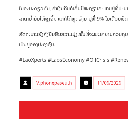
ໃນຂະນະດຽວກັນ, ຄ່າເງິນກີບກໍເລີ່ມມີສະຖຽນລະພາບຢູ່ທີ່ປະມາ
ລາຄານ້ຳມັນໃຫ້ສູງຂຶ້ນ ແຕ່ກໍໄດ້ຫຼຸດລົງມາຢູ່ທີ່ 9% ໃນເດືອນ
ລັດຖະບານຍັງຄົງຢືນຢັນຄວາມມຸ່ງໝັ້ນທີ່ຈະພະຍາຍາມຄວບຄຸມອັ
ເປັນຢູ່ຂອງປະຊາຊົນ.
#LaoXperts #LaosEconomy #OilCrisis #Renewab
V.phonepaseuth
11/06/2026