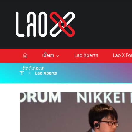
ເນື້ອຫາ
Lao Xperts
Lao X F
ຕິດຕໍ່ໂຄສະນາ
Lao Xperts