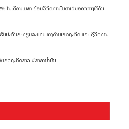
 10.2% ໃນເດືອນເມສາ ຍ້ອນວິກິດການໃນຕາເວັນອອກກາງທີ່ດັນ
 ເພື່ອຮັບປະກັນສະຖຽນລະພາບທາງດ້ານເສດຖະກິດ ແລະ ຊີວິດການ
ເສດຖະກິດລາວ #ລາຄານ້ຳມັນ