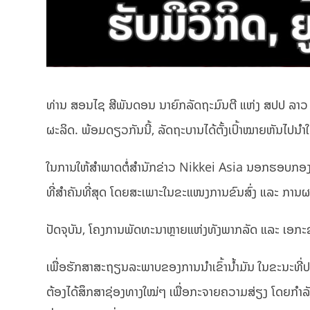
ທ່ານ ສອນໄຊ ສີພັນດອນ ນາຍົກລັດຖະມົນຕີ ແຫ່ງ ສປປ ລາວ ປະກ
ຜະລິດ. ພ້ອມດຽວກັນນີ້, ລັດຖະບານໄດ້ຕັ້ງເປົ້າໝາຍຫັນໄປນຳໃ
ໃນການໃຫ້ສຳພາດຕໍ່ສຳນັກຂ່າວ Nikkei Asia ນອກຮອບກອງປະຊ
ທີ່ສຳຄັນທີ່ສຸດ ໂດຍສະເພາະໃນຂະແໜງການຂົນສົ່ງ ແລະ ການຜ
ປັດຈຸບັນ, ໂຄງການພັດທະນາຫຼາຍແຫ່ງທັງພາກລັດ ແລະ ເອກະຊົນ 
ເພື່ອຮັກສາສະຖຽນລະພາບຂອງການນຳເຂົ້ານ້ຳມັນ ໃນຂະນະທີ່ປະ
ຕ້ອງໄດ້ສຶກສາຊ່ອງທາງໃໝ່ໆ ເພື່ອກະຈາຍຄວາມສ່ຽງ ໂດຍກຳລັງພິ