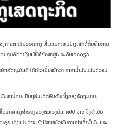
າກສົງຄາມຕາເວັນອອກກາງ ທີ່ພວມກະທົບຢ່າງໜັກຕໍ່ຕົ້ນທຶນການ
ຄວບຄຸມອັດຕາເງິນເຟີ້ໃຫ້ຮັກສາຢູ່ໃນລະດັບເລກດຽວ.
ລັດຖະມົນຕີ ໄດ້ກ່າວເນັ້ນໜັກວ່າ ລາຄານ້ຳມັນແມ່ນຕົວແປ
ໄຂບັນຫານີ້ກາຍເປັນບຸລິມະສິດອັນດັບໜຶ່ງຂອງລັດຖະບານ.
ື່ອຮັກສາຄັງສຳຮອງຂອງຕົນເອງນັ້ນ, ສປປ ລາວ ຈຶ່ງຈຳເປັນ
ັດເຊຍ ເຖິງແມ່ນວ່າຈະຍັງມີສາຍພົວພັນການນຳເຂົ້ານ້ຳມັນ ແລະ