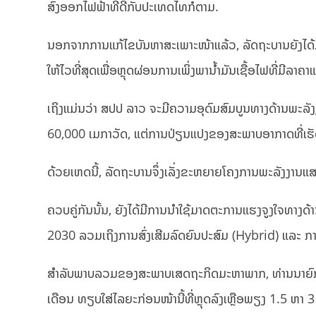
ສົ່ງອອກໄຟຟ້າທີ່ດີກັບປະເທດໄທກໍຕາມ.
ນອກຈາກການແກ້ໄຂບັນຫາສະເພາະໜ້າແລ້ວ, ລັດຖະບານຍັງໄດ້ມຸ່
ໃຫ້ໄວທີ່ສຸດເພື່ອຫຼຸດຜ່ອນການເພິ່ງພານ້ຳມັນເຊື້ອໄຟທີ່ມີລາຄາ
ເຖິງແມ່ນວ່າ ສປປ ລາວ ຈະມີຄວາມອຸດົມສົມບູນທາງດ້ານພະລັ
60,000 ເມກາວັດ, ແຕ່ການປ່ຽນແປງຂອງສະພາບອາກາດທີ່ເຮັດໃ
ດ້ວຍເຫດນີ້, ລັດຖະບານຈຶ່ງເລັ່ງຂະຫຍາຍໂຄງການພະລັງງານແ
ຄວບຄູ່ກັນນັ້ນ, ຍັງໄດ້ມີການນຳໃຊ້ມາດຕະການແຮງຈູງໃຈທາງດ
2030 ລວມເຖິງການສົ່ງເສີມລົດຍົນປະສົມ (Hybrid) ແລະ ກາ
ສຳລັບພາບລວມຂອງສະພາບເສດຖະກິດມະຫາພາກ, ທ່ານນາຍົກລັດຖະມົ
ເດືອນ ທຽບໃສ່ໄລຍະກ່ອນໜ້ານີ້ທີ່ຫຼຸດລົງເຫຼືອພຽງ 1.5 ຫາ 3 