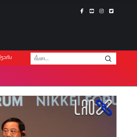
່ຽວກັບ