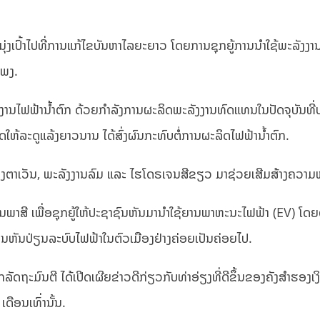
ງເປົ້າໄປທີ່ການແກ້ໄຂບັນຫາໄລຍະຍາວ ໂດຍການຊຸກຍູ້ການນຳໃຊ້ພະລັງງານທ
ແພງ.
ງງານໄຟຟ້ານ້ຳຕົກ ດ້ວຍກຳລັງການຜະລິດພະລັງງານທົດແທນໃນປັດຈຸບັນທີ່
ຫ້ລະດູແລ້ງຍາວນານ ໄດ້ສົ່ງຜົນກະທົບຕໍ່ການຜະລິດໄຟຟ້ານ້ຳຕົກ.
ສງຕາເວັນ, ພະລັງງານລົມ ແລະ ໄຮໂດຣເຈນສີຂຽວ ມາຊ່ວຍເສີມສ້າງຄວາມໝັ
້ານພາສີ ເພື່ອຊຸກຍູ້ໃຫ້ປະຊາຊົນຫັນມານຳໃຊ້ຍານພາຫະນະໄຟຟ້າ (EV) ໂ
ນຫັນປ່ຽນລະບົບໄຟຟ້າໃນຕົວເມືອງຢ່າງຄ່ອຍເປັນຄ່ອຍໄປ.
ນຕີ ໄດ້ເປີດເຜີຍຂ່າວດີກ່ຽວກັບທ່າອ່ຽງທີ່ດີຂຶ້ນຂອງຄັງສຳຮອງເງິນຕາ
ເດືອນເທົ່ານັ້ນ.