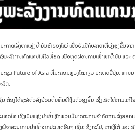
າດເລັ່ງຫາແຫຼ່ງນ້ຳມັນສຳຮອງໃໝ່ ເພື່ອຮັບມືກັບລາຄາທີ່ພຸ່ງສູງຂຶ້ນຈ
ຊ້ພະລັງງານທົດແທນໃຫ້ໄວທີ່ສຸດ ເພື່ອຫຼຸດຜ່ອນການເພິ່ງພານ້ຳມັນ ແລະ 
ຸມ Future of Asia ທີ່ນະຄອນຫຼວງໂຕກຽວ ປະເທດຍີ່ປຸ່ນ, ທ່ານນາຍົກ
ະລິດ.
ຕ້ອງໄດ້ຊະລໍຕົວລົງຍ້ອນຕົ້ນທຶນທີ່ຖີບຕົວສູງຂຶ້ນ ເຊິ່ງເຮັດໃຫ້ການແກ້
ເທດໄທ ເຊິ່ງເປັນແຫຼ່ງນຳເຂົ້າຫຼັກພວມມີມາດຕະການຈຳກັດການສົ່ງອອກເພ
ຈາລະນາການນຳເຂົ້າຈາກປະເທດອື່ນໆ ເຊັ່ນ: ສິງກະໂປ, ເກົາຫຼີໃຕ້ ແລະ ຣ