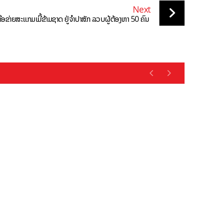
Next
ຄືອຂ່າຍສະແກມເມີ້ຂ້າມຊາດ ຢູ່ຈຳປາສັກ ລວບຜູ້ຕ້ອງຫາ 50 ຄົນ