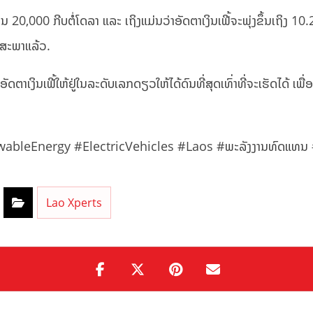
ນ 20,000 ກີບຕໍ່ໂດລາ ແລະ ເຖິງແມ່ນວ່າອັດຕາເງິນເຟີ້ຈະພຸ່ງຂຶ້ນເຖິງ
ພຶດສະພາແລ້ວ.
ດຕາເງິນເຟີ້ໃຫ້ຢູ່ໃນລະດັບເລກດຽວໃຫ້ໄດ້ດົນທີ່ສຸດເທົ່າທີ່ຈະເຮັດໄດ້
leEnergy #ElectricVehicles #Laos #ພະລັງງານທົດແທນ #
Lao Xperts