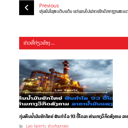
Previous
ຫຸ່ນຍົນໂຊສະເຕັບແດ້ນ ແຕ່ແຂນໄປຟາດໜ້າເດັກກາງງານສະແດງ
ຂ່າວທີ່ກ່ຽວຂ້ອງ ...
ກຸ່ມທຶນນ້ຳມັນຍັກໃຫຍ່ ຟັນກຳໄລ 93 ຕື້ໂດລາ ທ່າມກາງວິກິດສົງຄາມ ລາຄ
Lao Xperts
ຂ່າວຕ່າງປະເທດ
,