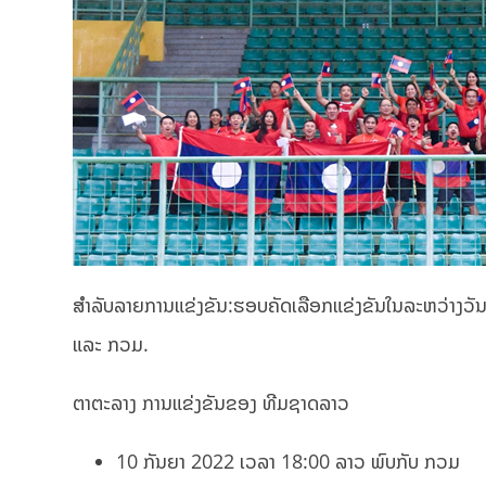
ສຳລັບລາຍການແຂ່ງຂັນ:ຮອບຄັດເລືອກແຂ່ງຂັນໃນລະຫວ່າງວັນທີ 10
ແລະ ກວມ.
ຕາຕະລາງ ການແຂ່ງຂັນຂອງ ທີມຊາດລາວ
10 ກັນຍາ 2022 ເວລາ 18:00 ລາວ ພົບກັບ ກວມ