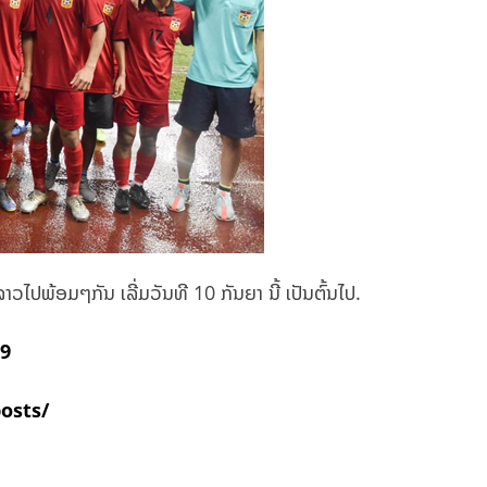
ວໄປພ້ອມໆກັນ ເລີ່ມວັນທີ 10 ກັນຍາ ນີ້ ເປັນຕົ້ນໄປ.
a9
posts/