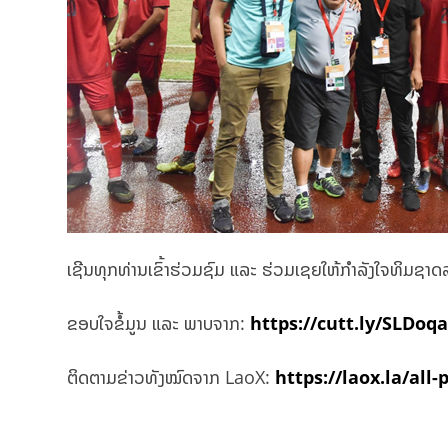
ເຊີນທຸກທ່ານເຂົ້າຮ່ວມຊົມ ແລະ ຮ່ວມເຊຍໃຫ້ກຳລັງໃຈທິມຊາດລາ
ຂອບໃຈຂໍ້ມູນ ແລະ ພາບຈາກ:
https://cutt.ly/SLDoq
ຕິດຕາມຂ່າວທັງໝົດຈາກ LaoX:
https://laox.la/all-