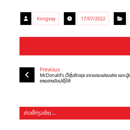
Kongxay
17/07/2022
Previous
McDonald’s ເວີຊັ່ນຣັດເຊຍ ຂາດແຄນເຟຣນຟາຍ ເພາະຜູ້ຜ
ຍອມຂາຍມັນຝຣັ່ງໃຫ້
ຂ່າວທີ່ກ່ຽວຂ້ອງ ...