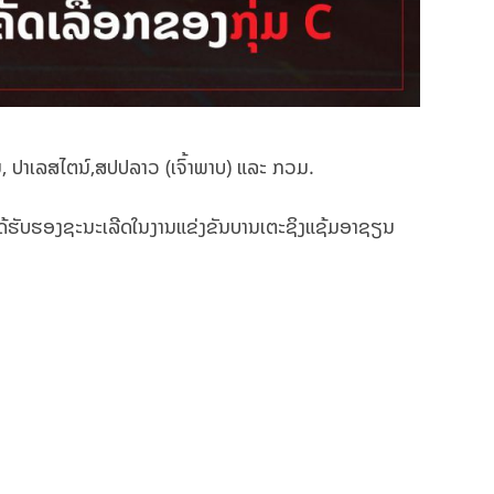
ເຢເມນ, ປາເລສໄຕນ໌,ສປປລາວ (ເຈົ້າພາບ) ແລະ ກວມ.
ໄດ້ຮັບຮອງຊະນະເລີດໃນງານແຂ່ງຂັນບານເຕະຊິງແຊ້ມອາຊຽນ