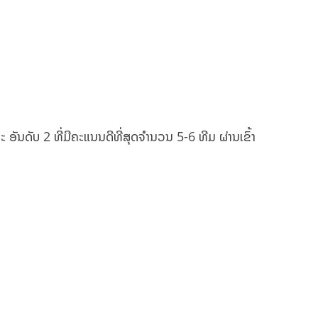
ະ ອັນດັບ 2 ທີ່ມີຄະແນນດີທີ່ສຸດຈຳນວນ 5-6 ທີມ ຜ່ານເຂົ້າ