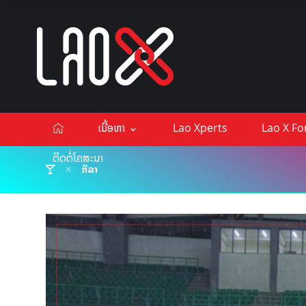
ເນື້ອຫາ
Lao Xperts
Lao X F
ຕິດຕໍ່ໂຄສະນາ
ກິລາ