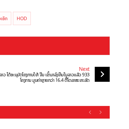
ເອັກ
HOD
Next
າວ ໄດ້ອະນຸມັດໂຄງການໃຫ້ ຈີນ ເຂົ້າມາລົງທຶນໃນລາວແລ້ວ 933
ໂຄງການ ມູນຄ່າຫຼາຍກວ່າ 16.4 ຕື້ໂດລາສະຫະລັດ