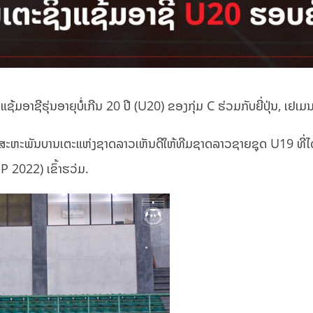
ຊິງແຊ້ມອາຊີຮຸ່ນອາຍຸບໍ່ເກີນ 20 ປີ (U20) ຂອງກຸ່​ມ C ຮ່ວມກັບຍີ່ປຸ່ນ, 
ານສະຫະພັນບານເຕະແຫ່ງຊາດລາວເຫັນດີໃຫ້ທີມຊາດລາວຊາຍຊຸດ U19 ທີ່
2022) ເຂົ້າຮວ່ມ.