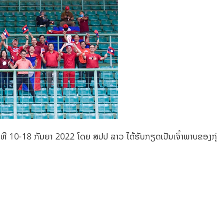
-18 ກັນຍາ 2022 ໂດຍ ສ​ປ​ປ​ ລາວ ໄດ້​ຮັບ​ກຽດ​ເປັນ​ເຈົ້າ​ພາບຂອງກຸ່​ມ