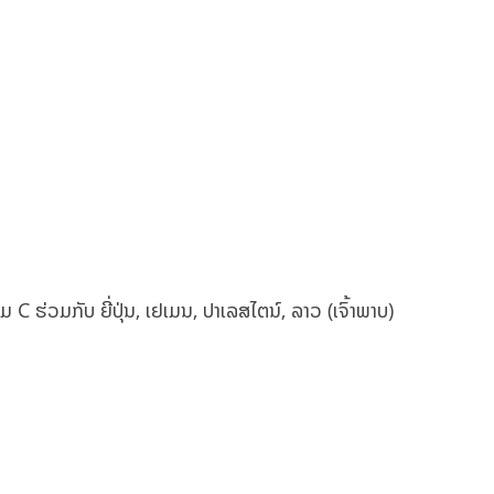
 C ຮ່ວມກັບ ຍີ່ປຸ່ນ, ເຢເມນ, ປາເລສໄຕນ໌, ລາວ (ເຈົ້າພາບ)