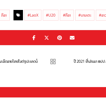
ກິລາ
#LaoX
#U20
#ກິລາ
#ບານເຕະ
#ລາວ
ະລິດລາຍໃຫຍ່ໃນຕ່າງປະເທດບໍ່
ປີ 2021 ທີ່ຜ່ານມາ ສປປ ລ