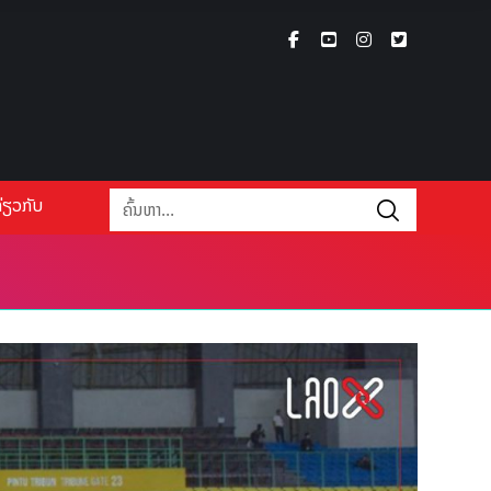
່ຽວກັບ