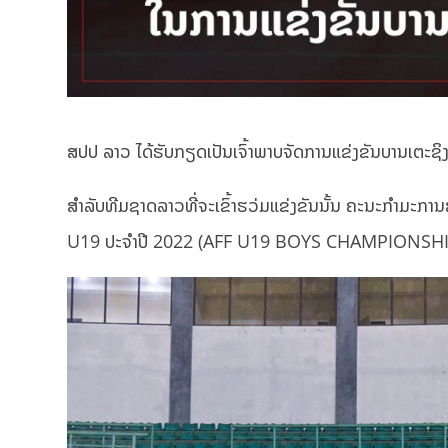
ສ​ປ​ປ​ ລາວ ໄດ້​ຮັບ​ກຽດ​ເປັນ​ເຈົ້າ​ພາບຈັດການແຂ່ງຂັນບານເຕະ
ສຳລັບທີມຊາດລາວທີ່ຈະເຂົ້າຮວ່ມແຂ່ງຂັນນັ້ນ ຄະນະກຳມະກ
U19 ປະຈໍາປີ 2022 (AFF U19 BOYS CHAMPIONSHIP 