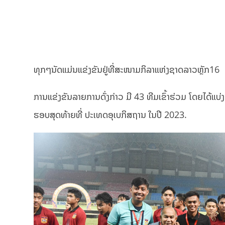
ທຸກໆນັດແມ່ນແຂ່ງຂັນຢູ່ທີ່ສະໜາມກິລາແຫ່ງຊາດລາວຫຼັກ16
ການແຂ່ງຂັນລາຍການດັ່ງກ່າວ ມີ 43 ທີມເຂົ້າຮ່ວມ ໂດຍໄດ້ແບ່ງ
ຮອບສຸດທ້າຍທີ່ ປະເທດອຸເບກິສຖານ ໃນປີ 2023.