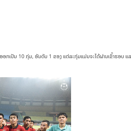
ອອກເປັນ 10 ກຸ່ມ, ອັນດັບ 1 ຂອງ ແຕ່ລະກຸ່ມແມ່ນຈະໄດ້ຜ່ານເຂົ້າຮອບ ແລ