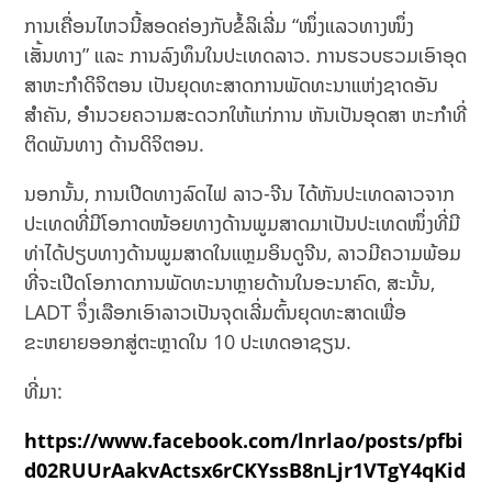
ການເຄື່ອນໄຫວນີ້ສອດຄ່ອງກັບຂໍ້ລິເລີ່ມ “ໜຶ່ງ​ແລວ​ທາງ​ໜຶ່ງ​
ເສັ້ນທາງ” ແລະ ການລົງທຶນໃນປະເທດລາວ. ການຮວບຮວມເອົາອຸດ
ສາຫະກຳດິຈິຕອນ ເປັນຍຸດທະສາດການພັດທະນາແຫ່ງຊາດອັນ
ສຳຄັນ, ອຳນວຍຄວາມສະດວກໃຫ້ແກ່ການ ຫັນເປັນອຸດສາ ຫະກຳທີ່
ຕິດພັນທາງ ດ້ານດິຈິຕອນ.
ນອກນັ້ນ, ການເປີດທາງລົດໄຟ ລາວ-ຈີນ ໄດ້ຫັນປະເທດລາວຈາກ
ປະເທດທີ່ມີໂອກາດໜ້ອຍທາງດ້ານພູມສາດມາເປັນປະເທດໜຶ່ງທີ່ມີ
ທ່າໄດ້ປຽບທາງດ້ານພູມສາດໃນແຫຼມ​ອິນ​ດູ​ຈີນ, ລາວ​ມີ​ຄວາມ​ພ້ອມ​
ທີ່​ຈະ​ເປີດ​ໂອກາດ​ການ​ພັດທະນາ​ຫຼາຍດ້ານ​ໃນ​ອະນາຄົດ, ສະ​ນັ້ນ,
LADT ຈຶ່ງ​ເລືອກ​ເອົາ​ລາວ​ເປັນ​ຈຸດ​ເລີ່​ມຕົ້ນ​ຍຸດ​ທະ​ສາດ​ເພື່ອ​
ຂະຫຍາຍ​ອອກ​ສູ່​ຕະຫຼາດ​ໃນ 10 ປະ​ເທດ​ອາ​ຊຽນ.
ທີ່ມາ:
https://www.facebook.com/lnrlao/posts/pfbi
d02RUUrAakvActsx6rCKYssB8nLjr1VTgY4qKid