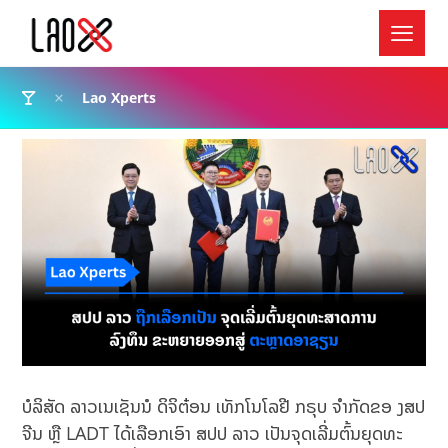
Lao Xperts
ບໍລິສັດ ລາວເນເຊັນນໍ ດິຈິຕ໋ອນ ເທັກໂນໂລຢີ ກຣຸບ ຈໍາກັດຂອ ງສປ
ຈີນ ຫຼື LADT ໄດ້ເລືອກເອົາ ສປປ ລາວ ເປັນ​ຈຸດ​ເລີ່​ມຕົ້ນ​ຍຸດ​ທະ​