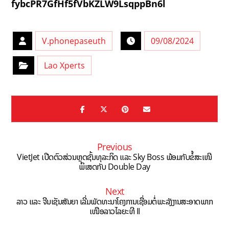
fybcPR7GfHf5fVbKZLW9LsqppBn6l
V.phonepaseuth
09/08/2024
Lao Xperts
Previous
VietJet ເປີດຕົວສ່ວນຫຼຸດຊັ້ນທຸລະກິດ ແລະ Sky Boss ພ້ອມກັບຂໍ້ສະເໜີ
ພິເສດກັບ Double Day
Next
ລາວ ແລະ ຈີນເຊັນສັນຍາ ເລີ່ມພັດທະນາໂຄງການເຊື່ອມຕໍ່ພະລັງງານສະອາດພາກ
ເໜືອລາວໄລຍະທີ II