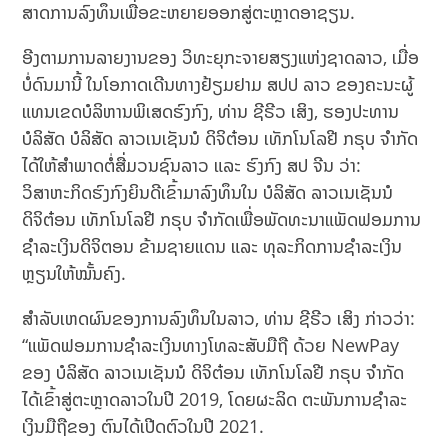
ສາດການລົງທຶນ​ເພື່ອ​ຂະຫຍາຍ​ອອກ​ສູ່​ຕະຫຼາດ​​ອາ​ຊຽນ.
ອີງຕາມການລາຍງານຂອງ ວິທະຍຸກະຈາຍສຽງແຫ່ງຊາດລາວ, ເມື່ອ
ບໍ່ດົນມານີ້ ໃນໂອກາດເດີນທາງ​​ຢ້ຽມຢາມ ສປປ ລາວ ຂອງຄະນະ​ຜູ້​
ແທນ​ເຂດ​ບໍລິຫານ​ພິ​ເສດ​ຮົງ​ກົງ, ທ່ານ ຊີຣີວ ເສິງ, ຮອງປະທານ
ບໍລິສັດ ​ບໍລິສັດ ລາວເນເຊັນນໍ ດິຈິຕ໋ອນ ເທັກໂນໂລຢີ ກຣຸບ ຈໍາກັດ
ໄດ້ໃຫ້ສໍາພາດຕໍ່ສື່ມວນຊົນລາວ ແລະ ຮົງກົງ ສປ ຈີນ ວ່າ:
ວິສາຫະກິດຮົງກົງຍິນດີເຂົ້າມາລົງທຶນໃນ ບໍລິສັດ ລາວເນເຊັນນໍ
ດິຈິຕ໋ອນ ເທັກໂນໂລຢີ ກຣຸບ ຈໍາກັດເພື່ອພັດທະນາແພັດຟອມການ
ຊຳລະເງິນດິຈິຕອນ ຂ້າມຊາຍແດນ ແລະ ທຸລະກິດການຊຳລະເງິນ
ຫຼຽນໃຫ້ໝັ້ນຄົງ.
ສຳລັບເຫດຜົນຂອງການລົງທຶນໃນລາວ, ທ່ານ ຊີຣີວ ເສິງ ກ່າວວ່າ:
“ແພັດຟອມການຊຳລະເງິນທາງໂທລະສັບມືຖື ດ້ວຍ NewPay
ຂອງ ​ບໍລິສັດ ລາວເນເຊັນນໍ ດິຈິຕ໋ອນ ເທັກໂນໂລຢີ ກຣຸບ ຈໍາກັດ
ໄດ້ເຂົ້າສູ່ຕະຫຼາດລາວໃນປີ 2019, ໂດຍຜະລິດ ຕະພັນການຊຳລະ
ເງິນມືຖືຂອງ ຕົນໄດ້ເປີດຕົວໃນປີ 2021.