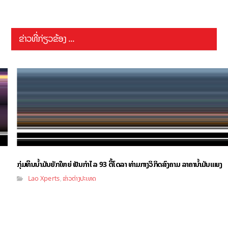
ຂ່າວທີ່ກ່ຽວຂ້ອງ ...
ກຸ່ມທຶນນ້ຳມັນຍັກໃຫຍ່ ຟັນກຳໄລ 93 ຕື້ໂດລາ ທ່າມກາງວິກິດສົງຄາມ ລາຄານໍ້າມັນແພງ
Lao Xperts
ຂ່າວຕ່າງປະເທດ
,