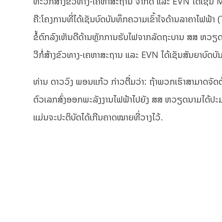
ທະວີກໍ່ສ້າງຂົວທາງ-ເຄຫາສະຖານ ຈຳກັດ ແລະ EVN ໄດ້ເຊັ
ຄື:ໂຄງການທີ່ໄດ້ເຊັນບົດບັນທຶກຄວາມເຂົ້າໃຈດ້ານລາຄາໄຟຟ້
ຂໍ້ຕົກລົງເຫັນດີດ້ານຫຼັກການຮັບໄຟຈາກລັດຖະບານ ສສ ຫວຽດ
ວີກໍ່ສ້າງຂົວທາງ-ເຄຫາສະຖານ ແລະ EVN ໄດ້ເຊັນສັນຍາບົດບ
ທ່ານ ດາວວົງ ພອນແກ້ວ ກ່າວຕື່ມວ່າ: ຖ້າພວກເຮົາສາມາດຈັດຕັ້
ຕົວເລກສົ່ງອອກພະລັງງານໄຟຟ້າໄປຍັງ ສສ ຫວຽດນາມໄດ້ປະມາ
ແມ່ນຈະປະຕິບັດໄດ້ເກີນຄາດໝາຍທີ່ວາງໄວ້.