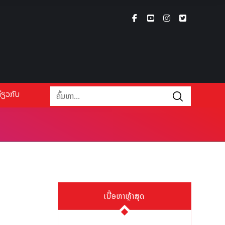
່ຽວກັບ
ເນື້ອຫາຫຼ້າສຸດ