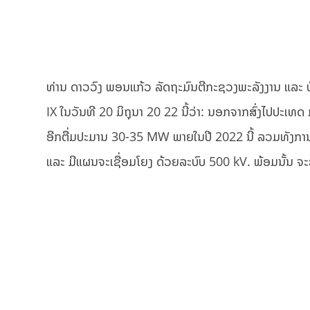
ທ່ານ ດາວວົງ ພອນແກ້ວ ລັດຖະມົນຕີກະຊວງພະລັງງານ ແລະ ບໍ
IX ໃນວັນທີ 20 ມິຖຸນາ 20 22 ນີ້ວ່າ: ນອກຈາກສົ່ງໄປປະເທ
ອີກຕື່ມປະມານ 30-35 MW ພາຍໃນປີ 2022 ນີ້ ລວມທັງກາ
ແລະ ມີແຜນຈະເຊື່ອມໂຍງ ດ້ວຍລະບົບ 500 kV. ພ້ອມນັ້ນ ຈະ