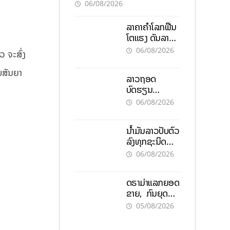
ອັນຕະລາຍ
06/08/2026
ລາຄາຄຳໂລກຟື້ນ
ໂຕແຮງ ດັນລາຄາ
ຄຳໃນລາວທະລຸ
06/08/2026
 ຈະສົ່ງ
47 ລ້ານກີບຕໍ່
ບາດ
ບສັນຍາ
ລາວຖອດ
ບົດຮຽນ
ຫວຽດນາມ ສ້າງ
06/08/2026
ເສດຖະກິດເປັນ
ເຈົ້າຕົນເອງ ກ້າວສູ່
ນໍ້າມັນລາວປັບຕົວ
ເປົ້າໝາຍ 2035
ລົງທຸກຊະນິດ
ຕອບຮັບສັນຍານ
06/08/2026
ບວກຈາກຕະຫຼາດ
ໂລກ ແລະ ຊ່ອງ
ດຣາມ່າແລກຍອດ
ແຄບຮໍມູສ
ຂາຍ, ກົນຍຸດ
ການຕະຫຼາດສີ
05/08/2026
ເທົາ ຢາພິດ
ທຳລາຍທຸລະກິດ