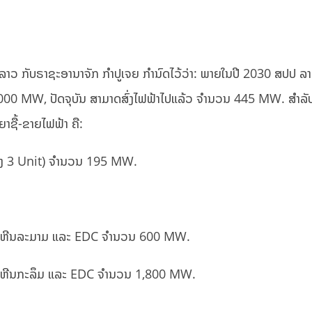
ວ ກັບຣາຊະອານາຈັກ ກຳປູເຈຍ ກໍານົດໄວ້ວ່າ: ພາຍໃນປີ 2030 ສປປ ລາວ
,000 MW, ປັດຈຸບັນ ສາມາດສົ່ງໄຟຟ້າໄປແລ້ວ ຈຳນວນ 445 MW. ສຳລັ
ຊື້-ຂາຍໄຟຟ້າ ຄື:
ຮງ 3 Unit) ຈໍານວນ 195 MW.
່ານຫີນລະມາມ ແລະ EDC ຈຳນວນ 600 MW.
ານຫີນກະລຶມ ແລະ EDC ຈຳນວນ 1,800 MW.