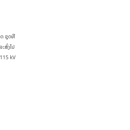
ດ ຊຸດທີ
ະສົ່ງໄປ
 115 kV