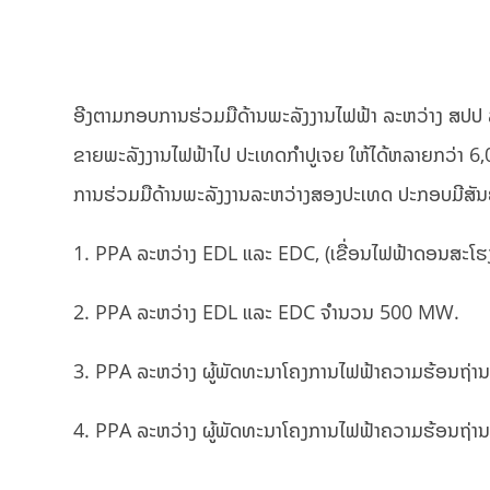
ອີງຕາມກອບການຮ່ວມມືດ້ານພະລັງງານໄຟຟ້າ ລະຫວ່າງ ສປປ ລາ
ຂາຍພະລັງງານໄຟຟ້າໄປ ປະເທດກຳປູເຈຍ ໃຫ້ໄດ້ຫລາຍກວ່າ 6
ການຮ່ວມມືດ້ານພະລັງງານລະຫວ່າງສອງປະເທດ ປະກອບມີສັນຍາ
1. PPA ລະຫວ່າງ EDL ແລະ EDC, (ເຂື່ອນໄຟຟ້າດອນສະໂ
2. PPA ລະຫວ່າງ EDL ແລະ EDC ຈໍານວນ 500 MW.
3. PPA ລະຫວ່າງ ຜູ້ພັດທະນາໂຄງການໄຟຟ້າຄວາມຮ້ອນຖ
4. PPA ລະຫວ່າງ ຜູ້ພັດທະນາໂຄງການໄຟຟ້າຄວາມຮ້ອນຖ່