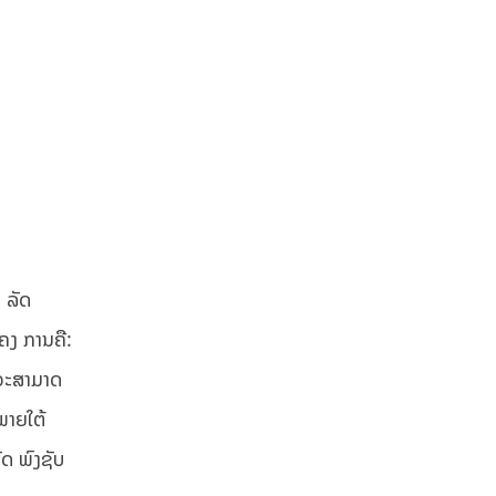
 ລັດ
ຄງ ການຄື:
າຈະສາມາດ
ພາຍໃຕ້
ັດ ພົງຊັບ