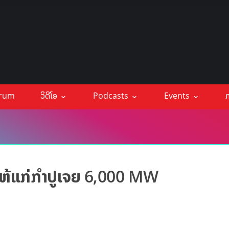
orum
ວິດີໂອ
Podcasts
Events
ກ
ໃຫ້ແກ່ກຳປູເຈຍ 6,000 MW