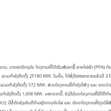
 ມາຮອດປັດຈຸບັນ ໂຄງການທີ່ໄດ້ເຊັນສັນຍາຊື້-ຂາຍໄຟຟ້າ (PPA) ກັບ
ວມກຳລັງຕິດຕັ້ງ 2F180 MW. ໃນນັ້ນ, ໄດ້ສົ່ງໄຟອອກຂາຍແລ້ວມີ 3 ໂ
ໍາລັງຕິດຕັ້ງ 572 MW. ສ່ວນໂຄງການທີ່ກຳລັງກໍ່ສ້າງ ແລະ ຄາດວ່
ໍາລັງຕິດຕັ້ງ 1,608 MW. ນອກຈາກນີ້, ຍັງມີບັນດາໂຄງການທີ່ມີນິຕິກໍາ
; ມີຂໍ້ຕົກລົງເຫັນດີດ້ານຫຼັກການຮັບໄຟ ແລະ ບັນດາໂຄງການທີ່ກຸ່ມບໍລິສ