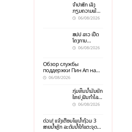
ຈຳປາສັກ ເລັ່ງ
ກຽມຄວາມພ້ອມ
“ປີທ່ອງທ່ຽວ
06/08/2026
ລາວ-ຈີນ 2027”
ຫວັງກະຕຸ້ນ
ສປປ ລາວ ເປີດ
ເສດຖະກິດ
ໂຄງການ
ທ້ອງຖິ່ນ
ALERT-LAO
06/08/2026
ສ້າງຕາໜ່າງ
ເຕືອນໄພພະຍາດ
Обзор службы
ລະບາດທົ່ວ
поддержки Пин Ап на
ປະເທດ
официальном сайте с
06/08/2026
актуальной
информацией
ກຸ່ມທຶນນ້ຳມັນຍັກ
ໃຫຍ່ ຟັນກຳໄລ
93 ຕື້ໂດລາ
06/08/2026
ທ່າມກາງວິກິດ
ສົງຄາມ ລາຄາ
ດ່ວນ! ແຈ້ງເຕືອນໄພນໍ້າຖ້ວມ 3
ນໍ້າມັນແພງ
ສາຍນໍ້າຫຼັກ ລະດັບນໍ້າໃກ້ແຕະຈຸດ