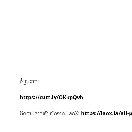
ຂໍ້ມູນຈາກ:
https://cutt.ly/OKkpQvh
ຕິດຕາມຂ່າວທັງໝົດຈາກ LaoX:
https://laox.la/all-