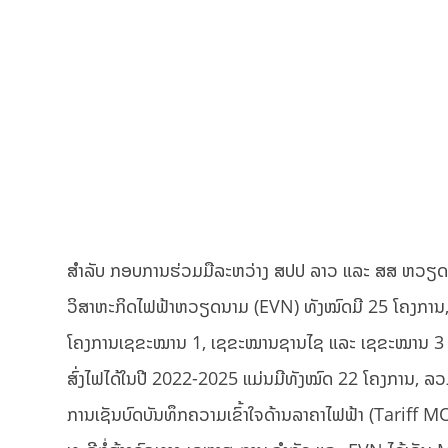
ສຳລັບ ກອບການຮ່ວມມືລະຫວ່າງ ສປປ ລາວ ແລະ ສສ ຫວຽດນາມ,
ວິສາຫະກິດໄຟຟ້າຫວຽດນາມ (EVN) ທັງໝົດມີ 25 ໂຄງການ, ລ
ໂຄງການເຊຂະໝານ 1, ເຊຂະໝານຊານໄຊ ແລະ ເຊຂະໝານ 3 ລວມກ
ສົ່ງໄຟໄດ້ໃນປີ 2022-2025 ແມ່ນມີທັງໝົດ 22 ໂຄງການ, ລວມກ
ການເຊັນບົດບັນທຶກຄວາມເຂົ້າໃຈດ້ານລາຄາໄຟຟ້າ (Tariff MOU)