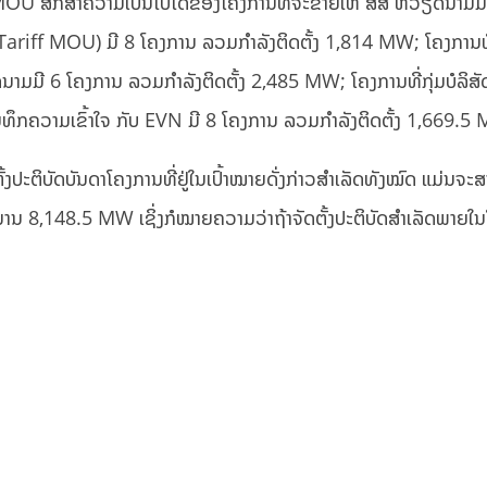
ນ MOU ສຶກສາຄວາມເປັນໄປໄດ້ຂອງໂຄງການທີ່ຈະຂາຍໃຫ້ ສສ ຫວຽດນາມມ
າ (Tariff MOU) ມີ 8 ໂຄງການ ລວມກຳລັງຕິດຕັ້ງ 1,814 MW; ໂຄງການທີ
ນາມມີ 6 ໂຄງການ ລວມກຳລັງຕິດຕັ້ງ 2,485 MW; ໂຄງການທີ່ກຸ່ມບໍລິສັ
ັນທຶກຄວາມເຂົ້າໃຈ ກັບ EVN ມີ 8 ໂຄງການ ລວມກຳລັງຕິດຕັ້ງ 1,669.5
ງປະຕິບັດບັນດາໂຄງການທີ່ຢູ່ໃນເປົ້າໝາຍດັ່ງກ່າວສໍາເລັດທັງໝົດ ແມ່ນຈະ
ນ 8,148.5 MW ເຊິ່ງກໍໝາຍຄວາມວ່າຖ້າຈັດຕັ້ງປະຕິບັດສຳເລັດພາຍໃນ