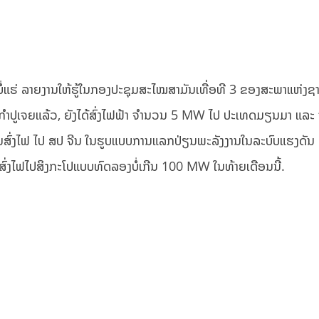
່ແຮ່ ລາຍງານໃຫ້ຮູ້ໃນກອງປະຊຸມສະໄໝສາມັນເທື່ອທີ 3 ຂອງສະພາແຫ່ງຊາ
ດ ກຳປູເຈຍແລ້ວ, ຍັງໄດ້ສົ່ງໄຟຟ້າ ຈຳນວນ 5 MW ໄປ ປະເທດມຽນມາ ແລະ ຈ
ນສົ່ງໄຟ ໄປ ສປ ຈີນ ໃນຮູບແບບການແລກປ່ຽນພະລັງງານໃນລະບົບແຮງດັນ
ສົ່ງໄຟໄປສິງກະໂປແບບທົດລອງບໍ່ເກີນ 100 MW ໃນທ້າຍເດືອນນີ້.