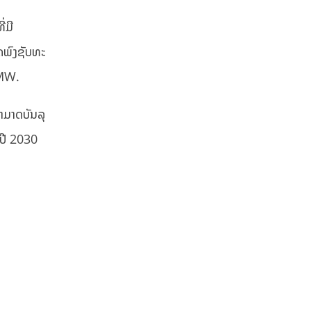
ີ
່ມີ
ດພົງຊັບທະ
 MW.
ສາມາດບັນລຸ
ປີ 2030