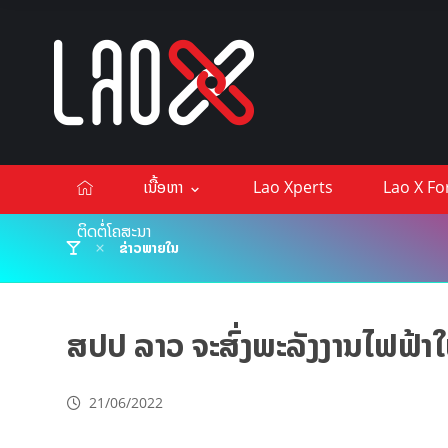
ເນື້ອຫາ
Lao Xperts
Lao X F
ຕິດຕໍ່ໂຄສະນາ
ຂ່າວພາຍໃນ
ສປປ ລາວ ຈະສົ່ງພະລັງງານໄຟຟ້າ
21/06/2022