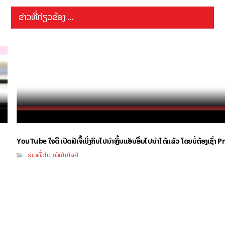
ຂ່າວທີ່ກ່ຽວຂ້ອງ ...
YouTube ໃຈດີ ເປີດຟີເຈີ້ເບິ່ງຄິບໄປນຳຫຼິ້ນແອັບອື່ນໄປນຳໄດ້ແລ້ວ ໂດຍບໍ່ຕ້ອງເຊົ່
ຂ່າວທົ່ວໄປ
ເທັກໂນໂລຢີ
,