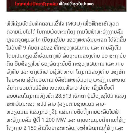
ພິທີເຊັນບົດບັນທຶກຄວາມເຂົ້າໃຈ (MOU) ເພື່ອສຶກສາສໍາຫຼວດ
ຄວາມເປັນໄປໄດ້ ໃນການພັດທະນາໂຄງ ການໄຟຟ້າພະລັງງງານລົມ
ຢູ່ເຂດຈຸດສຸມລາໂກ ເມືອງເຊໂປນ ແຂວງສະຫວັນນະເຂດ ໄດ້ຈັດຂຶ້ນ
ໃນວັນທີ 9 ກັນຍາ 2022 ທີ່ກະຊວງແຜນການ ແລະ ການລົງທຶນ
ໂດຍເປັນກຽດເຂົ້າຮ່ວມຕາງໜ້າລັດຖະບານຂອງທ່ານ ປອ ສະຖາບັນ
ດິດ ອິນສີຊຽງໃໝ່ ຮອງລັດຖະມົນຕີ ກະຊວງແຜນການ ແລະ ການ
ລົງທຶນ ແລະ ຕາງໜ້າຝ່າຍຜູ້ພັດທະນາ ໂຄງການຂອງທ່ານ ແສງສັກ
ໄຊຍະລາດ ຜູ້ອໍານວຍການ ບໍລິສັດສະຫວັນວາຍຸ ພະລັງງານສະອາດ
ຈໍາກັດ ຮ່ວມກັບບໍລິສັດ ເອວເອັມທີລາວ ຈໍາກັດ ເຊິ່ງມີເນື້ອທີ່
ຂອບເຂດໂຄງການທັງໝົດ 28,513 ເຮັກຕາ ຢູ່ເມືອງເຊໂປນ ແຂວງ
ສະຫວັນນະເຂດ ສປປ ລາວ (ລຽບຕາມຊາຍແດນ ລາວ-
ຫວຽດນາມ ແຂວງກວາງຈິ). ແຜນການຕິດຕັ້ງການຜະລິດໄຟຟ້າ
ພະລັງງານລົມ ຢູ່ທີ່ 1,200 MW ແລະ ຄາດຄະເນມູນຄ່າການກໍ່ສ້າງ
ໂຄງການ 2,159 ລ້ານໂດລາສະຫະລັດ, ຈະສໍາເລັດການກໍ່ສ້າງ ແລະ