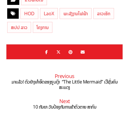
HOD
LaoX
ພະລັງງານໄຟຟ້າ
ລາວເອັກ
ສປປ ລາວ
ໂຄງການ
Previous
ມາແລ້ວ! ຕົວຢ່າງທຳອິດຂອງຮູບເງົາ “The Little Mermaid” ເວີຊັ່ນຄົນ
ສະແດງ
Next
10 ກັນຍາ ວັນປ້ອງກັນການຂ້າຕົວຕາຍ ສາກົນ