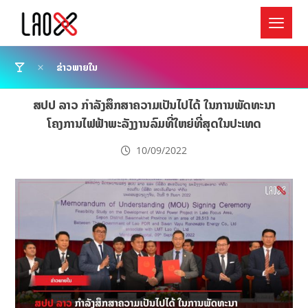
ຂ່າວພາຍໃນ
ສປປ ລາວ ກຳລັງສຶກສາຄວາມເປັນໄປໄດ້ ໃນການພັດທະນາ
ໂຄງການໄຟຟ້າພະລັງງານລົມທີ່ໃຫຍ່ທີ່ສຸດໃນປະເທດ
10/09/2022