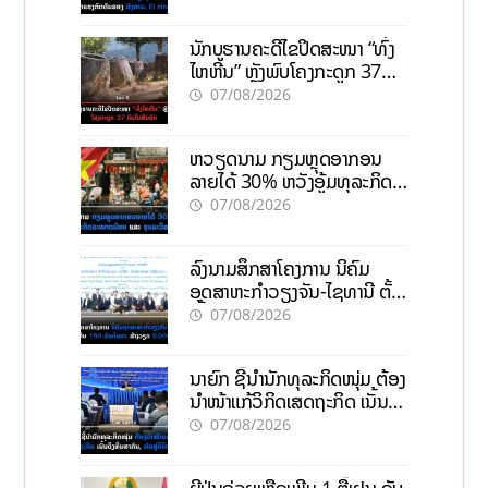
ນັກບູຮານຄະດີໄຂປິດສະໜາ “ທົ່ງ
ໄຫຫີນ” ຫຼັງພົບໂຄງກະດູກ 37
ຄົນໃນຫີນຍັກ
07/08/2026
ຫວຽດນາມ ກຽມຫຼຸດອາກອນ
ລາຍໄດ້ 30% ຫວັງອູ້ມທຸລະກິດ
ຂະໜາດນ້ອຍ ແລະ ຈຸນລະ
07/08/2026
ວິສາຫະກິດ
ລົງນາມສຶກສາໂຄງການ ນິຄົມ
ອຸດສາຫະກຳວຽງຈັນ-ໄຊທານີ ຕັ້ງ
ເປົ້າດຶງທຶນ 150 ລ້ານໂດລາ, ສ້າງ
07/08/2026
ວຽກ 5.000 ຕຳແໜ່ງ
ນາຍົກ ຊີ້ນຳນັກທຸລະກິດໜຸ່ມ ຕ້ອງ
ນຳໜ້າແກ້ວິກິດເສດຖະກິດ ເນັ້ນດຶງ
ທຶນສາກົນ, ຫັນສູ່ດິຈິຕອນ
07/08/2026