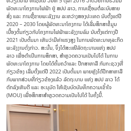
ຫວຽດນາມ ທີ່ເຊັນໃນ ວັນທີ 5 ຕຸລາ 2016 ວ່າດ້ວຍການຮ່ວມມື
ພັດທະນາໂຄງການໄຟຟ້າ ຢູ່ ສປປ ລາວ, ການເຊື່ອມຕໍ່ລະບົບສາຍ
ສົ່ງ ແລະ ການຊື້ຂາຍພະລັງງານ ລະຫວ່າງສອງປະເທດ ນັບຕັ້ງແຕ່ປີ
2020 – 2030 ໂດຍຜູ້ພັດທະນາໂຄງການ ໄດ້ເລີ່ມສຶກສາຂໍ້ມູນ
ເບື້ອງຕົ້ນກ່ຽວກັບໂຄງການໄຟຟ້າພະລັງງານລົມ ນັບຕັ້ງແຕ່ກາງປີ
2021 ເປັນຕົ້ນມາ ເຫັນວ່າມີທ່າແຮງສູງ ໃນການພັດທະນາທຸລະກິດ
ພະລັງງານດັ່ງກ່າວ. ສະນັ້ນ, ຈຶ່ງໄດ້ສະເໜີລັດຖະບານແຫ່ງ ສປປ
ລາວ ເພື່ອດໍາເນີນການສຶກສາ, ສໍາຫຼວດຄວາມເປັນໄປໄດ້ ໃນການ
ພັດທະນາໂຄງການ ໂດຍໄດ້ຄົ້ນຄວ້າແລະ ປຶກສາຫາລື ກັບກະຊວງທີ່
ກ່ຽວຂ້ອງ ເລີ່ມຕັ້ງແຕ່ປີ 2022 ເປັນຕົ້ນມາ ພາຍຫຼັງໄດ້ປຶກສາຫາລື
ກັບພາກສ່ວນທີ່ກ່ຽວຂ້ອງແລ້ວ ລັດຖະບານ ແຫ່ງ ສປປ ລາວ ໄດ້
ຕົກລົງເຫັນດີ ແລະ ອະນຸມັດ ໃຫ້ເຊັນບົດບັນທຶກຄວາມເຂົ້າໃຈ
(MOU) ເພື່ອສຶກສາສໍາຫຼວດຄວາມເປັນໄປໄດ້ ໃນຄັ້ງນີ້.