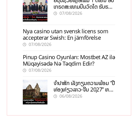
ຍີ່ປຸ່ນຊ່ວຍເຫຼືອເພີ່ມ 1 ຕື້ເຢນ ອັບ
ເກຣດສະໜາມບິນວັດໄຕ ຮັບຮອງ
ການເຕີບໂຕ
07/08/2026
Nya casino utan svensk licens som
accepterar Swish: En jämförelse
07/08/2026
Pinup Casino Oyunları: Mostbet AZ ilə
Müqayisədə Nə Təqdim Edir?
07/08/2026
ຈຳປາສັກ ເລັ່ງກຽມຄວາມພ້ອມ “ປີ
ທ່ອງທ່ຽວລາວ-ຈີນ 2027” ຫວັງ
ກະຕຸ້ນເສດຖະກິດທ້ອງຖິ່ນ
06/08/2026