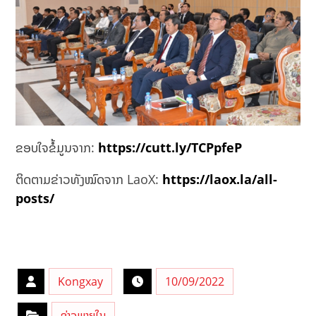
ຂອບໃຈຂໍ້ມູນຈາກ:
https://cutt.ly/TCPpfeP
ຕິດຕາມຂ່າວທັງໝົດຈາກ LaoX:
https://laox.la/all-
posts/
Kongxay
10/09/2022
ຂ່າວພາຍໃນ