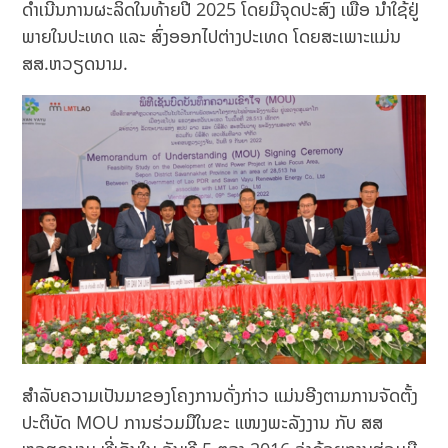
ດໍາເນີນການຜະລິດໃນທ້າຍປີ 2025 ໂດຍມີຈຸດປະສົງ ເພື່ອ ນໍາໃຊ້ຢູ່
ພາຍໃນປະເທດ ແລະ ສົ່ງອອກໄປຕ່າງປະເທດ ໂດຍສະເພາະແມ່ນ
ສສ.ຫວຽດນາມ.
ສໍາລັບຄວາມເປັນມາຂອງໂຄງການດັ່ງກ່າວ ແມ່ນອີງຕາມການຈັດຕັ້ງ
ປະຕິບັດ MOU ການຮ່ວມມືໃນຂະ ແໜງພະລັງງານ ກັບ ສສ