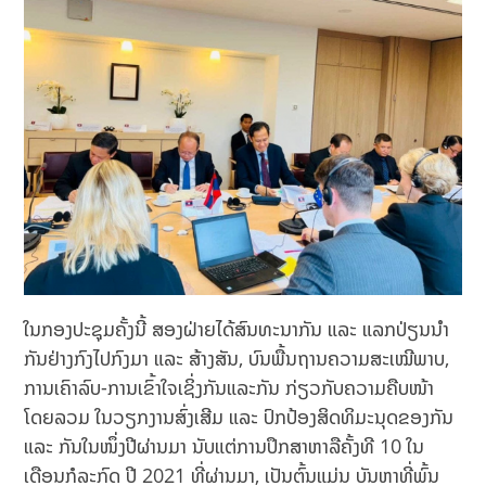
ໃນກອງປະຊຸມຄັ້ງນີ້ ສອງຝ່າຍໄດ້ສົນທະນາກັນ ແລະ ແລກປ່ຽນນໍາ
ກັນຢ່າງກົງໄປກົງມາ ແລະ ສ້າງສັນ, ບົນພື້ນຖານຄວາມສະເໝີພາບ,
ການເຄົາລົບ-ການເຂົ້າໃຈເຊິ່ງກັນແລະກັນ ກ່ຽວກັບຄວາມຄືບໜ້າ
ໂດຍລວມ ໃນວຽກງານສົ່ງເສີມ ແລະ ປົກປ້ອງສິດທິມະນຸດຂອງກັນ
ແລະ ກັນໃນໜຶ່ງປີຜ່ານມາ ນັບແຕ່ການປຶກສາຫາລືຄັ້ງທີ 10 ໃນ
ເດືອນກໍລະກົດ ປີ 2021 ທີ່ຜ່ານມາ, ເປັນຕົ້ນແມ່ນ ບັນຫາທີ່ພົ້ນ