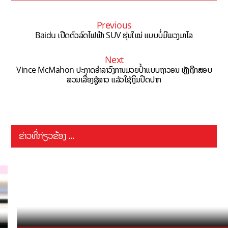
Previous
Baidu ເປີດຕົວລົດໄຟຟ້າ SUV ຮຸ່ນໃໝ່ ແບບບໍ່ມີພວງມາໄລ
Next
Vince McMahon ປະກາດອຳລາວົງການມວຍປໍ້າແບບຖາວອນ ຫຼັງຖືກສອບ
ສວນເລື່ອງຊູ້ສາວ ແລ້ວໃຊ້ເງິນປິດປາກ
ຂ່າວທີ່ກ່ຽວຂ້ອງ ...