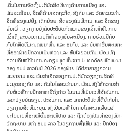
ເດັ່ນໃນການຈັດຕັ້ງປະຕິບັດສິດທິທາງດ້ານການເມືອງ ແລະ
ພົນລະເຮືອນ, ສິດທິດ້ານເສດຖະກິດ, ສັງຄົມ ແລະ ວັດທະນະທຳ,
ສິດທິຂອງແມ່ຍິງ, ເດັກນ້ອຍ, ສິດຂອງຄົນພິການ, ແລະ ສິດຂອງ
ຊົນເຜົ່າ, ວຽກງານບັງຄັບປະຕິບັດກົດໝາຍຂອງເຈົ້າໜ້າທີ່, ການ
ເຂົ້າເຖິງຂະບວນການຍຸຕິທໍາຂອງພົນລະເມືອງ, ການຮ່ວມມືກັບ
ກົນໄກສິດທິມະນຸດພາກພື້ນ ແລະ ສາກົນ, ແລະ ບັນຫາອື່ນສະເພາະ
ທີ່ສອງຝ່າຍມີຄວາມເປັນຫ່ວງ ແລະ ສົນໃຈຮ່ວມກັນ, ພ້ອມທັງ
ຄວາມຄືບໜ້າໃນການກະກຽມຫຼຸດພົ້ນຈາກປະເທດດ້ອຍພັດທະນາ
ຂອງ ສປປ ລາວໃນປີ 2026 ສອງຝ່າຍ ໄດ້ຕີລາຄາສູງຄວາມ
ພະຍາຍາມ ແລະ ຜົນສໍາເລັດຂອງການປະຕິບັດວຽກງານສິດທິ
ມະນຸດຂອງກັນ ແລະ ກັນໃນໄລຍະຜ່ານມາ, ພ້ອມທັງໃຫ້ຄວາມສໍາ
ຄັນຕໍ່ເວທີການປຶກສາຫາລືດັ່ງກ່າວ ໃນນາມທີ່ເປັນເວທີສໍາລັບການ
ແລກປ່ຽນບົດຮຽນ, ປະສົບການ ແລະ ພາກປະຕິບັດທີ່ດີນໍາກັນໃນ
ວຽກງານສິດທິມະນຸດ, ທັງເປັນເວທີ ໃນການໂຄສະນາເຜີຍແຜ່
ນະໂຍບາຍທີ່ສະເໝີຕົ້ນສະເໝີປາຍ ແລະ ຖືກຕ້ອງເປັນທໍາຂອງພັກ-
ລັດຖະບານ ແຫ່ງ ສປປ ລາວ ໃນວຽກງານສົ່ງເສີມ ແລະ ປົກປ້ອງ