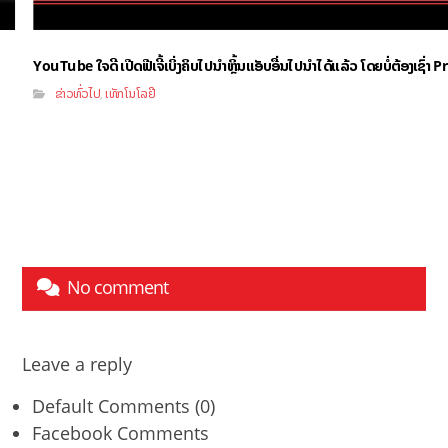
YouTube ໃຈດີ ເປີດຟີເຈີ້ເບິ່ງຄິບໄປນຳຫຼິ້ນແອັບອື່ນໄປນຳໄດ້ແລ້ວ ໂດຍບໍ່ຕ້ອງເຊົ່
ຂ່າວທົ່ວໄປ
ເທັກໂນໂລຢີ
,
No comment
Leave a reply
Default Comments (0)
Facebook Comments