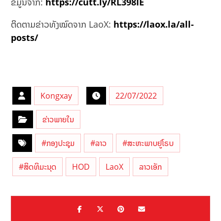
ຂໍ້ມູນຈາກ:
https://cutt.ly/RL398IE
ຕິດຕາມຂ່າວທັງໝົດຈາກ LaoX:
https://laox.la/all-
posts/
Kongxay
22/07/2022
ຂ່າວພາຍໃນ
#ກອງປະຊຸມ
#ລາວ
#ສະຫະພາບຢູໂຣບ
#ສິດທິມະນຸດ
HOD
LaoX
ລາວເອັກ