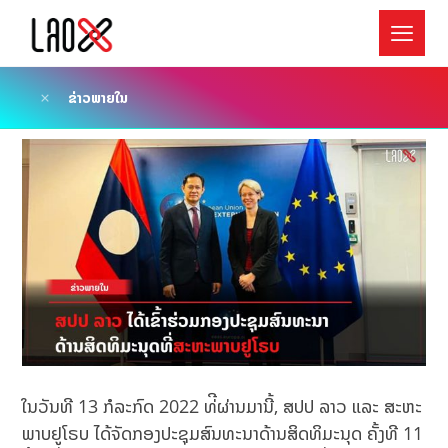
ຂ່າວພາຍໃນ
ໃນວັນທີ 13 ກໍລະກົດ 2022 ທ່ີຜ່ານມານີ້, ສປປ ລາວ ແລະ ສະຫະ
ພາບຢູໂຣບ ໄດ້ຈັດກອງປະຊຸມສົນທະນາດ້ານສິດທິມະນຸດ ຄັ້ງທີ 11