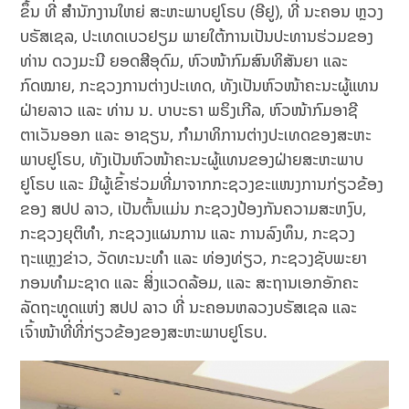
ຂຶ້ນ ທີ່ ສຳນັກງານໃຫຍ່ ສະຫະພາບຢູໂຣບ (ອີຢູ), ທີ່ ນະຄອນ ຫຼວງ
ບຣັສເຊລ, ປະເທດເບວຢຽມ ພາຍໃຕ້ການເປັນປະທານຮ່ວມຂອງ
ທ່ານ ດວງມະນີ ຍອດສີອຸດົມ, ຫົວໜ້າກົມສົນທິສັນຍາ ແລະ
ກົດໝາຍ, ກະຊວງການຕ່າງປະເທດ, ທັງເປັນຫົວໜ້າຄະນະຜູ້ແທນ
ຝ່າຍລາວ ແລະ ທ່ານ ນ. ບາບະຣາ ພຣິງເກີລ, ຫົວໜ້າກົມອາຊີ
ຕາເວັນອອກ ແລະ ອາຊຽນ, ກຳມາທິການຕ່າງປະເທດຂອງສະຫະ
ພາບຢູໂຣບ, ທັງເປັນຫົວໜ້າຄະນະຜູ້ແທນຂອງຝ່າຍສະຫະພາບ
ຢູໂຣບ ແລະ ມີຜູ້ເຂົ້າຮ່ວມທີ່ມາຈາກກະຊວງຂະແໜງການກ່ຽວຂ້ອງ
ຂອງ ສປປ ລາວ, ເປັນຕົ້ນແມ່ນ ກະຊວງປ້ອງກັນຄວາມສະຫງົບ,
ກະຊວງຍຸຕິທໍາ, ກະຊວງແຜນການ ແລະ ການລົງທຶນ, ກະຊວງ
ຖະແຫຼງຂ່າວ, ວັດທະນະທໍາ ແລະ ທ່ອງທ່ຽວ, ກະຊວງຊັບພະຍາ
ກອນທໍາມະຊາດ ແລະ ສິ່ງແວດລ້ອມ, ແລະ ສະຖານເອກອັກຄະ
ລັດຖະທູດແຫ່ງ ສປປ ລາວ ທີ່ ນະຄອນຫລວງບຣັສເຊລ ແລະ
ເຈົ້າໜ້າທີ່ທີ່ກ່ຽວຂ້ອງຂອງສະຫະພາບຢູໂຣບ.