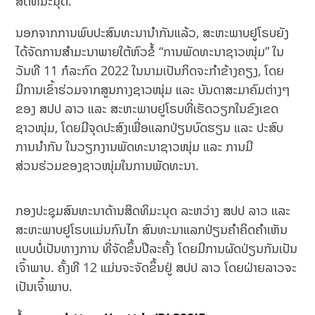
ສິດທິມະນຸດ.
ນອກຈາກການພົບປະສົນທະນານໍາກັນແລ້ວ, ສະຫະພາບຢູໂຣບຍັງ
ໄດ້ຈັດການສໍາມະນາພາຍໃຕ້ຫົວຂໍ້ “ການພັດທະນາຊາວໜຸ່ມ” ໃນ
ວັນທີ 11 ກໍລະກົດ 2022 ໃນນາມເປັນກິດຈະກໍາຂ້າງຄຽງ, ໂດຍ
ມີການເຂົ້າຮ່ວມຈາກສູນກາງຊາວໜຸ່ມ ແລະ ບັນດາສະມາຄົມຕ່າງໆ
ຂອງ ສປປ ລາວ ແລະ ສະຫະພາບຢູໂຣບທີ່ເຮັດວຽກໃນຂົງເຂດ
ຊາວໜຸ່ມ, ໂດຍມີຈຸດປະສົງເພື່ອແລກປ່ຽນບົດຮຽນ ແລະ ປະສົບ
ການນໍາກັນ ໃນວຽກງານພັດທະນາຊາວໜຸ່ມ ແລະ ການມີ
ສ່ວນຮ່ວມຂອງຊາວໜຸ່ມໃນການພັດທະນາ.
ກອງປະຊຸມສົນທະນາດ້ານສິດທິມະນຸດ ລະຫວ່າງ ສປປ ລາວ ແລະ
ສະຫະພາບຢູໂຣບແມ່ນກົນໄກ ສົນທະນາແລກປ່ຽນຄຳຄິດຄຳເຫັນ
ແບບບໍ່ເປັນທາງການ ທີ່ຈັດຂຶ້ນປີລະຄັ້ງ ໂດຍມີການຜັດປ່ຽນກັນເປັນ
ເຈົ້າພາບ. ຄັ້ງທີ 12 ແມ່ນຈະຈັດຂຶ້ນຢູ່ ສປປ ລາວ ໂດຍຝ່າຍລາວຈະ
ເປັນເຈົ້າພາບ.