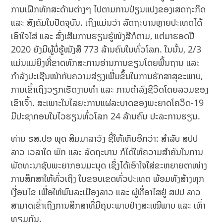
ການເຝິກທັກສະດ້ານຕ່າງໆ ໄປຕາມການປ່ຽນແປງຂອງເສດຖະກິດ
ແລະ ສັງຄົມໃນປັດຈຸບັນ. ເຖິງແມ່ນວ່າ ລັດຖະບານຫຼາຍປະເທດໄດ້
ເອົາໃຈໃສ່ ແລະ ສົ່ງເສີມການຮຽນຮູ້ໜັງສືກໍຕາມ, ແຕ່ມາຮອດປີ
2020 ຍັງມີຜູ້ບໍ່ຮູ້ໜັງສື 773 ລ້ານຄົນໃນທົ່ວໂລກ. ໃນນັ້ນ, 2/3
ແມ່ນແມ່ຍິງທີ່ຂາດທັກສະການອ່ານການຂຽນໂດຍພື້ນຖານ ແລະ
ກຳລັງປະເຊີນໜ້າກັບຄວາມສ່ຽງເພີ່ມຂຶ້ນໃນການຮັກສາສຸຂະພາບ,
ການເຂົ້າເຖິງວຽກເຮັດງານທຳ ແລະ ການດໍາລົງຊີວິດໂດຍລວມຂອງ
ເຂົາເຈົ້າ. ສະເພາະໃນໄລຍະການແຜ່ລະບາດຂອງພະຍາດໂຄວິດ-19
ມີປະຊາກອນໃນໄວຮຽນທົ່ວໂລກ 24 ລ້ານຄົນ ປະລະການຮຽນ.
ທ່ານ ຮສ.ປອ ພຸດ ສິມມາລາວົງ ຊີ້ໃຫ້ເຫັນອີກວ່າ: ສຳລັບ ສປປ
ລາວ ເວລາໃດ ພັກ ແລະ ລັດຖະບານ ກໍໄດ້ໃຫ້ຄວາມສໍາຄັນໃນການ
ພັດທະນາຊັບພະຍາກອນມະນຸດ ເຊິ່ງໄດ້ເອົາໃຈໃສ່ຂະຫຍາຍຕາໜ່າງ
ການສຶກສາໃຫ້ທົ່ວເຖິງ ໃນຂອບເຂດທົ່ວປະເທດ ພ້ອມທັງສ້າງທຸກ
ເງື່ອນໄຂ ເພື່ອໃຫ້ພົນລະເມືອງລາວ ແລະ ຜູ້ທີ່ອາໄສຢູ່ ສປປ ລາວ
ສາມາດເຂົ້າເຖິງການສຶກສາທີ່ມີຄຸນະພາບຢ່າງສະເໝີພາບ ແລະ ເທົ່າ
ທຽມກັນ.