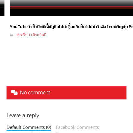
YouTube ໃຈດີ ເປີດຟີເຈີ້ເບິ່ງຄິບໄປນຳຫຼິ້ນແອັບອື່ນໄປນຳໄດ້ແລ້ວ ໂດຍບໍ່ຕ້ອງເຊົ່
ຂ່າວທົ່ວໄປ
ເທັກໂນໂລຢີ
,
No comment
Leave a reply
Default Comments (0)
Facebook Comments