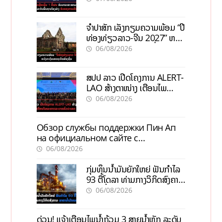
ຈຳປາສັກ ເລັ່ງກຽມຄວາມພ້ອມ “ປີ
ທ່ອງທ່ຽວລາວ-ຈີນ 2027” ຫວັງ
ກະຕຸ້ນເສດຖະກິດທ້ອງຖິ່ນ
06/08/2026
ສປປ ລາວ ເປີດໂຄງການ ALERT-
LAO ສ້າງຕາໜ່າງ ເຕືອນໄພ
ພະຍາດລະບາດທົ່ວປະເທດ
06/08/2026
Обзор службы поддержки Пин Ап
на официальном сайте с
актуальной информацией
06/08/2026
ກຸ່ມທຶນນ້ຳມັນຍັກໃຫຍ່ ຟັນກຳໄລ
93 ຕື້ໂດລາ ທ່າມກາງວິກິດສົງຄາມ
ລາຄານໍ້າມັນແພງ
06/08/2026
ດ່ວນ! ແຈ້ງເຕືອນໄພນໍ້າຖ້ວມ 3 ສາຍນໍ້າຫຼັກ ລະດັບ