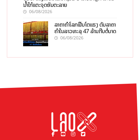
ນໍ້າໃກ້ແຕະຈຸດອັນຕະລາຍ
06/08/2026
ລາຄາຄຳໂລກຟື້ນໂຕແຮງ ດັນລາຄາ
ຄຳໃນລາວທະລຸ 47 ລ້ານກີບຕໍ່ບາດ
06/08/2026