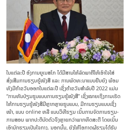
ໃນແຕ່ລະປີ ອົງການຍູເນສໂກ ໄດ້ມີສານໃຫ້ລັດພາຄີໃຫ້ເອົາໃຈໃສ່
ສົ່ງເສີມການຮຽນຮູ້ໜັງສື ແລະ ການພັດທະນາແບບຍືນຍົງ ພ້ອມ
ທັງມີຄໍາຂວັນອອກໃນແຕ່ລະປີ ເຊິ່ງຄຳຂວັນສໍາລັບປີ 2022 ແມ່ນ
“ການຫັນປ່ຽນຮູບແບບການຮຽນຮູ້ໜັງສື” ເຊິ່ງໝາຍເຖິງການເຮັດ
ໃຫ້ການຮຽນຮູ້ໜັງສືມີຫຼາກຫຼາຍຮູບແບບ, ມີການຮຽນແບບເຊິ່ງ
ໜ້າ, ແບບ online ຫລື ແບບວິທີຮຽນ ເນັ້ນການຈັດການຮຽນ-
ການສອນ ພາກປະຕິບັດຕົວຈິງຫຼາຍກວ່າພາກທິດສະດີ ໂດຍເນັ້ນ
ເອົານັກຮຽນເປັນໃຈກາງ. ນອກນັ້ນ, ຍັງໃຫ້ໂອກາດຜູ້ຮຽນໄດ້ຮັບ