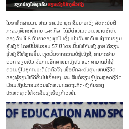
ໃນອາທິດຜ່ານມາ, ທ່ານ ຮສ.ປອ ພຸດ ສິມມາລາວົງ ລັດຖະມົນຕີ
ກະຊວງສຶກສາທິການ ແລະ ກິລາ ໄດ້ມີຄຳເຫັນຄວາມໝາຍສໍາຄັນ
ຂອງ ວັນທີ 8 ກັນຍາຂອງທຸກປີ ເຊິ່ງແມ່ນວັນສາກົນແຫ່ງການຮຽນ
ຮູ້ໜັງສື ໂດຍປີນີ້ຄົບຮອບ 57 ປີ ໂດຍເນັ້ນໃຫ້ຄົນທັງຫຼາຍໄດ້ຮຽນ
ຮູ້ໜັງສືໃຫ້ຫຼາຍຂຶ້ນ, ຫຼຸດພົ້ນຈາກຄວາມບໍ່ຮູ້ໜັງສື, ສາມາດອ່ານ
ອອກ ຂຽນເປັນ ຈົບການສຶກສາພາກບັງຄັບ ແລະ ສາມາດນໍາໃຊ້
ຄວາມຮູ້ໄປສູ່ການປະຕິບັດຕົວຈິງ ເພື່ອຍົກລະດັບຄຸນະພາບຊີວິດ
ຂອງຜູ້ຮຽນໃຫ້ດີຂຶ້ນໄປເລື້ອຍໆ ແລະ ສືບຕໍ່ຮຽນຮູ້ຢູ່ຕະຫຼອດຊີວິດ
ພ້ອມທັງປະກອບສ່ວນພັດທະນາເສດຖະກິດ-ສັງຄົມຂອງ
ປະເທດຊາດໃຫ້ຈະເລີນຮຸ່ງເຮືອງກ້າວໜ້າ.