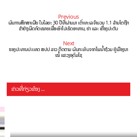
Previous
ຜົນການສຶກສາເຜີຍ ໃນໄລຍະ 30 ປີທີ່ຜ່ານມາ ເຕົ່າທະເລຈໍານວນ 1.1 ລ້ານໂຕຖືກ
ຂ້າຢ່າງຜິດກົດໝາຍເພື່ອເອົາໄປເຮັດອາຫານ, ຢາ ແລະ ເຄື່ອງປະດັບ
Next
ຮອງປະທານປະເທດ ສປປ ລາວ ຕິດຕາມ ຜົນກະທົບຈາກໄພນ້ຳຖ້ວມ ຢູ່ເມືອງນາ
ໝໍ້ ແຂວງອຸດົມໄຊ
ຂ່າວທີ່ກ່ຽວຂ້ອງ ...