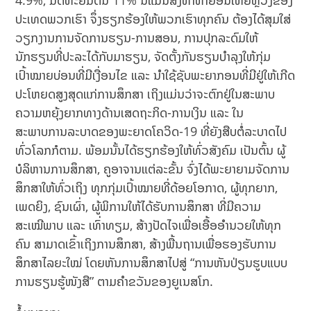
ປະເທດພວກເຮົາ ຈຶ່ງຮຽກຮ້ອງໃຫ້ພວກເຮົາທຸກຄົນ ຕ້ອງໄດ້ສຸມໃສ່
ວຽກງານການຈັດການຮຽນ-ການສອນ, ການປຸກລະດົມໃຫ້
ນັກຮຽນທີ່ປະລະໄດ້ກັບມາຮຽນ, ຈັດຕັ້ງກັນຮຽນບຳລຸງໃຫ້ກຸ່ມ
ເປົ້າໝາຍບ່ອນທີ່ມີເງື່ອນໄຂ ແລະ ນໍາໃຊ້ຊັບພະຍາກອນທີ່ມີຢູ່ໃຫ້ເກີດ
ປະໂຫຍດສູງສຸດແກ່ການສຶກສາ ເຖິງແມ່ນວ່າຈະຕົກຢູ່ໃນສະພາບ
ຄວາມຫຍຸ້ງຍາກທາງດ້ານເສດຖະກິດ-ການເງິນ ແລະ ໃນ
ສະພາບການລະບາດຂອງພະຍາດໂຄວິດ-19 ທີ່ຍັງສືບຕໍ່ລະບາດໄປ
ທົ່ວໂລກກໍຕາມ. ພ້ອມນັ້ນໄດ້ຮຽກຮ້ອງໃຫ້ທົ່ວສັງຄົມ ເປັນຕົ້ນ ຜູ້
ບໍລິຫານການສຶກສາ, ຄູອາຈານແຕ່ລະຂັ້ນ ຈົ່ງໄດ້ພະຍາຍາມຈັດການ
ສຶກສາໃຫ້ທົ່ວເຖິງ ທຸກກຸ່ມເປົ້າໝາຍທີ່ດ້ອຍໂອກາດ, ຜູ້ທຸກຍາກ,
ເພດຍິງ, ຊົນເຜົ່າ, ຜູ້ພິການໃຫ້ໄດ້ຮັບການສຶກສາ ທີ່ມີຄວາມ
ສະເໝີພາບ ແລະ ເທົ່າທຽມ, ສ້າງປັດໄຈເພື່ອເອື້ອອຳນວຍໃຫ້ທຸກ
ຄົນ ສາມາດເຂົ້າເຖິງການສຶກສາ, ສ້າງພື້ນຖານເພື່ອຮອງຮັບການ
ສຶກສາໄລຍະໃໝ່ ໂດຍຫັນການສຶກສາໄປສູ່ “ການຫັນປ່ຽນຮູບແບບ
ການຮຽນຮູ້ໜັງສື” ຕາມຄໍາຂວັນຂອງຍູເນສໂກ.