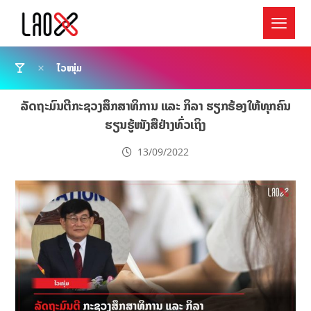
ໄວໜຸ່ມ
ລັດຖະມົນຕີກະຊວງສຶກສາທິການ ແລະ ກິລາ ຮຽກຮ້ອງໃຫ້ທຸກຄົນ
ຮຽນຮູ້ໜັງສືຢ່າງທົ່ວເຖິງ
13/09/2022