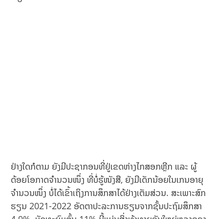
ຢ່າງໃດກໍຕາມ ຍັງມີປະຊາກອນທີ່ຢູ່ເຂດຫ່າງໄກສອກຫຼີກ ແລະ ຜູ້
ດ້ອຍໂອກາດຈຳນວນໜຶ່ງ ທີ່ບໍ່ຮູ້ໜັງສື, ຍັງມີເດັກນ້ອຍໃນເກນອາຍຸ
ຈຳນວນໜຶ່ງ ບໍ່ໄດ້ເຂົ້າເຖິງການສຶກສາໄດ້ຢ່າງເຕັມສ່ວນ. ສະເພາະສົກ
ຮຽນ 2021-2022 ອັດຕາປະລະການຮຽນຈາກຊັ້ນປະຖົມສຶກສາ
4.9%, ມັດທະຍົມຕົ້ນ 11% ນີ້ແມ່ນສິ່ງທ້າທາຍອັນໃຫຍ່ຫຼວງຂອງ