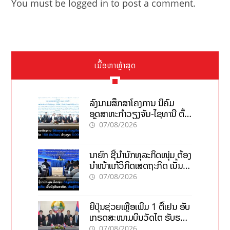
You must be
logged in
to post a comment.
ເນື້ອຫາຫຼ້າສຸດ
ລົງນາມສຶກສາໂຄງການ ນິຄົມ
ອຸດສາຫະກຳວຽງຈັນ-ໄຊທານີ ຕັ້ງ
ເປົ້າດຶງທຶນ 150 ລ້ານໂດລາ, ສ້າງ
07/08/2026
ວຽກ 5.000 ຕຳແໜ່ງ
ນາຍົກ ຊີ້ນຳນັກທຸລະກິດໜຸ່ມ ຕ້ອງ
ນຳໜ້າແກ້ວິກິດເສດຖະກິດ ເນັ້ນດຶງ
ທຶນສາກົນ, ຫັນສູ່ດິຈິຕອນ
07/08/2026
ຍີ່ປຸ່ນຊ່ວຍເຫຼືອເພີ່ມ 1 ຕື້ເຢນ ອັບ
ເກຣດສະໜາມບິນວັດໄຕ ຮັບຮອງ
ການເຕີບໂຕ
07/08/2026