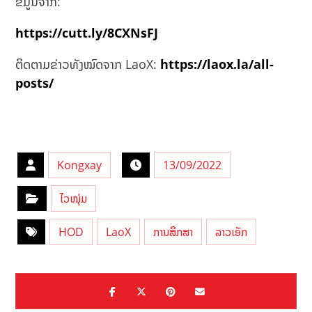
ຂໍ້ມູນຈາກ:
https://cutt.ly/8CXNsFJ
ຕິດຕາມຂ່າວທັງໝົດຈາກ LaoX:
https://laox.la/all-
posts/
Kongxay
13/09/2022
ໄວໜຸ່ມ
HOD
LaoX
ການສຶກສາ
ລາວເອັກ