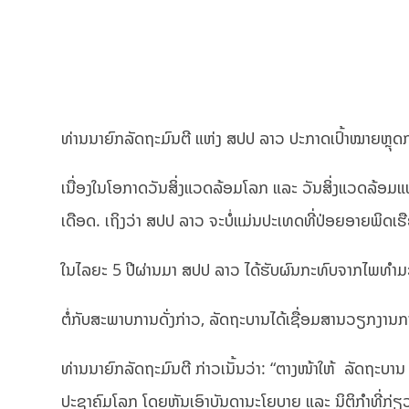
ທ່ານນາຍົກລັດຖະມົນຕີ ແຫ່ງ ສປປ ລາວ ປະກາດເປົ້າໝາຍຫຼຸ
ເນື່ອງໃນໂອກາດວັນສິ່ງແວດລ້ອມໂລກ ແລະ ວັນສິ່ງແວດລ້ອມແຫ
ເດືອດ. ເຖິງວ່າ ສປປ ລາວ ຈະບໍ່ແມ່ນປະເທດທີ່ປ່ອຍອາຍພິດເຮ
ໃນໄລຍະ 5 ປີຜ່ານມາ ສປປ ລາວ ໄດ້ຮັບຜົນກະທົບຈາກໄພທຳມະຊາດ
ຕໍ່ກັບສະພາບການດັ່ງກ່າວ, ລັດຖະບານໄດ້ເຊື່ອມສານວຽກງານ
ທ່ານນາຍົກລັດຖະມົນຕີ ກ່າວເນັ້ນວ່າ: “ຕາງໜ້າໃຫ້ ລັດຖະບາ
ປະຊາຄົມໂລກ ໂດຍຫັນເອົາບັນດານະໂຍບາຍ ແລະ ນິຕິກຳທີ່ກ່ຽວຂ້