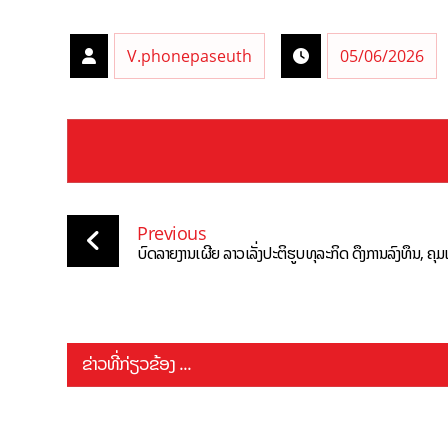
V.phonepaseuth
05/06/2026
Previous
ບົດລາຍງານເຜີຍ ລາວເລັ່ງປະຕິຮູບທຸລະກິດ ດຶງການລົງທຶນ, ຄຸມເຂັ້
ຂ່າວທີ່ກ່ຽວຂ້ອງ ...