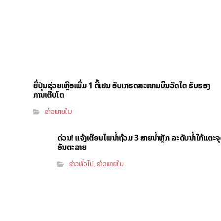
ຍີ່ປຸ່ນຊ່ວຍເຫຼືອເພີ່ມ 1 ຕື້ເຢນ ອັບເກຣດສະໜາມບິນວັດໄຕ ຮັບຮອງ
ການເຕີບໂຕ
ຂ່າວພາຍໃນ
ດ່ວນ! ແຈ້ງເຕືອນໄພນໍ້າຖ້ວມ 3 ສາຍນໍ້າຫຼັກ ລະດັບນໍ້າໃກ້ແຕະຈ
ອັນຕະລາຍ
ຂ່າວທົ່ວໄປ
ຂ່າວພາຍໃນ
,