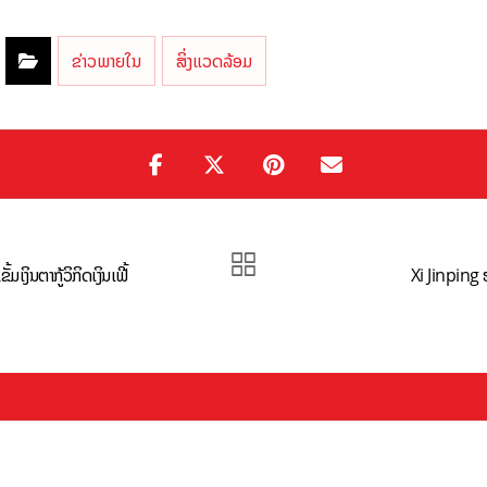
ຂ່າວພາຍໃນ
ສິ່ງແວດລ້ອມ
ມເງິນຕາກູ້ວິກິດເງິນເຟີ້
Xi Jinping ຮ