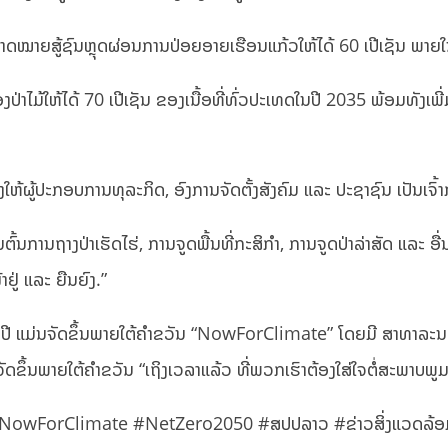
ດຄາດໝາຍສູ້ຊົນຫຼຸດຜ່ອນການປ່ອຍອາຍເຮືອນແກ້ວໃຫ້ໄດ້ 60 ເປີເຊັນ ພາຍ
ອງປ່າໄມ້ໃຫ້ໄດ້ 70 ເປີເຊັນ ຂອງເນື້ອທີ່ທົ່ວປະເທດໃນປີ 2035 ພ້ອມທັງເ
ຮ້ອງໃຫ້ຜູ້ປະກອບການທຸລະກິດ, ອົງການຈັດຕັ້ງສັງຄົມ ແລະ ປະຊາຊົນ ເປັນເຈ
ຕົ້ນການຖາງປ່າເຮັດໄຮ່, ການຈູດພື້ນທີ່ກະສິກຳ, ການຈູດປ່າລ່າສັດ ແລະ 
ູ່ ແລະ ຍືນຍົງ.”
ປີ ແມ່ນຈັດຂຶ້ນພາຍໃຕ້ຄຳຂວັນ “NowForClimate” ໂດຍມີ ສາທາລະນະລ
ຂຶ້ນພາຍໃຕ້ຄຳຂວັນ “ເຖິງເວລາແລ້ວ ທີ່ພວກເຮົາຕ້ອງໃສ່ໃຈຕໍ່ສະພາບພູມ
ດ #NowForClimate #NetZero2050 #ສປປລາວ #ຂ່າວສິ່ງແວດລ້ອ