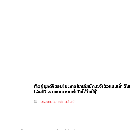
ກ້າວສູ່ຍຸກດິຈິຕອນ! ປະກາດຍົກເລີກບັດປະຈຳຕົວແບບເກົ່າ ດັນ
LAeID ລວມເອກະສານສຳຄັນໄວ້ໃນມືຖື
ຂ່າວພາຍໃນ
ເທັກໂນໂລຢີ
,