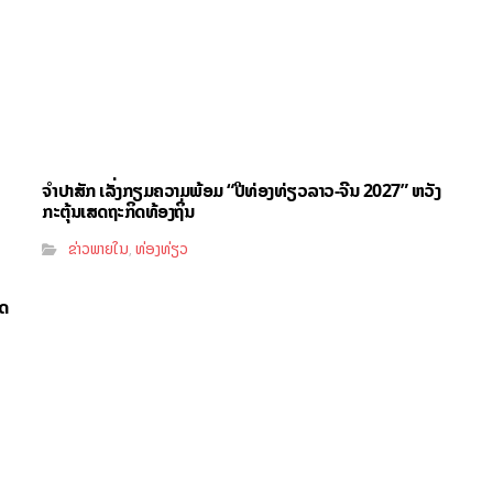
ຈຳປາສັກ ເລັ່ງກຽມຄວາມພ້ອມ “ປີທ່ອງທ່ຽວລາວ-ຈີນ 2027” ຫວັງ
ກະຕຸ້ນເສດຖະກິດທ້ອງຖິ່ນ
ຂ່າວພາຍໃນ
ທ່ອງທ່ຽວ
,
ຸດ