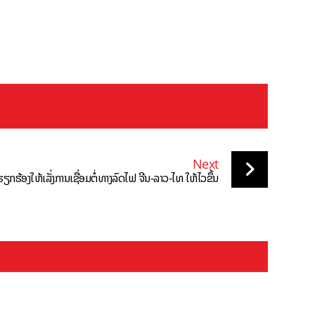
Next
ຽກຮ້ອງໃຫ້ເລັ່ງການເຊື່ອມຕໍ່ທາງລົດໄຟ ຈີນ-ລາວ-ໄທ ໃຫ້ໄວຂຶ້ນ