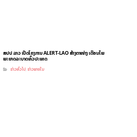
ສປປ ລາວ ເປີດໂຄງການ ALERT-LAO ສ້າງຕາໜ່າງ ເຕືອນໄພ
ພະຍາດລະບາດທົ່ວປະເທດ
ຂ່າວທົ່ວໄປ
ຂ່າວພາຍໃນ
,