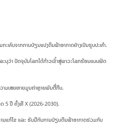
ຜົນກະທົບຈາກການປ່ຽນແປງດິນຟ້າອາກາດຢ່າງເປັນຮູບປະທຳ.
ບຸວ່າ ປັດຈຸບັນໂລກໄດ້ກ້າວເຂົ້າສູ່ພາວະໂລກຮ້ອນແບບຟົດ
ຄວາມເສຍຫາຍມູນຄ່າຫຼາຍພັນຕື້ກີບ.
ດ 5 ປີ ຄັ້ງທີ X (2026-2030).
ນໃນການແກ້ໄຂ ແລະ ຮັບມືກັບການປ່ຽນດິນຟ້າອາກາດຮ່ວມກັບ