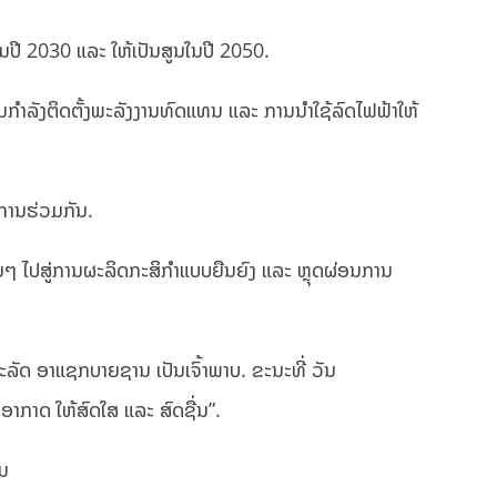
ໃນປີ 2030 ແລະ ໃຫ້ເປັນສູນໃນປີ 2050.
ພີ່ມກຳລັງຕິດຕັ້ງພະລັງງານທົດແທນ ແລະ ການນຳໃຊ້ລົດໄຟຟ້າໃຫ້
ົ້າການຮ່ວມກັນ.
ອື່ນໆ ໄປສູ່ການຜະລິດກະສິກໍາແບບຍືນຍົງ ແລະ ຫຼຸດຜ່ອນການ
ັດ ອາແຊກບາຍຊານ ເປັນເຈົ້າພາບ. ຂະນະທີ່ ວັນ
ອາກາດ ໃຫ້ສົດໃສ ແລະ ສົດຊື່ນ”.
ມ