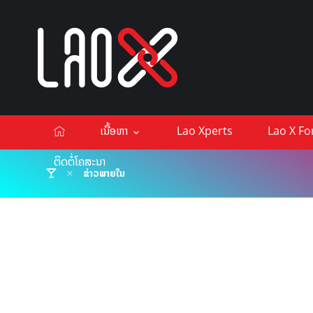
ເນື້ອຫາ
Lao Xperts
Lao X F
ຕິດຕໍ່ໂຄສະນາ
ຂ່າວພາຍໃນ