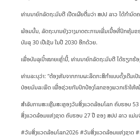
ທ່ານນາຍົກລັດຖະມົນຕີ ເປີດເຜີຍຕື່ມວ່າ ສປປ ລາວ ໄດ້ກຳນົ
ພ້ອມນັ້ນ, ລັດຖະບານຍັງວາງມາດຕະການເພີ່ມເນື້ອທີ່ປົກຫຸ້ມຂ
ບັນລຸ 30 ເປີເຊັນ ໃນປີ 2030 ອີກດ້ວຍ.
ເພື່ອບັນລຸເປົ້າໝາຍເຫຼົ່ານີ້, ທ່ານນາຍົກລັດຖະມົນຕີ ໄດ້ຮຽກ
ທ່ານລະບຸວ່າ: “ຕ້ອງຫັນຈາກການຜະລິດກະສິກໍາແບບດັ້ງເດີມເປັນ
ປ່ອຍມົນລະພິດ ເພື່ອຊ່ວຍກັນປົກປ້ອງໂລກຂອງພວກເຮົາໃຫ້ໜ້າຢ
ສຳລັບການສະເຫຼີມສະຫຼອງວັນສິ່ງແວດລ້ອມໂລກ ຄົບຮອບ 53 
ສິ່ງແວດລ້ອມແຫ່ງຊາດ ຄົບຮອບ 27 ປີ ຂອງ ສປປ ລາວ ແມ່ນຈັດ
#ວັນສິ່ງແວດລ້ອມໂລກ2026 #ວັນສິ່ງແວດລ້ອມແຫ່ງຊາ