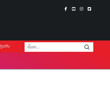
່ຽວກັບ