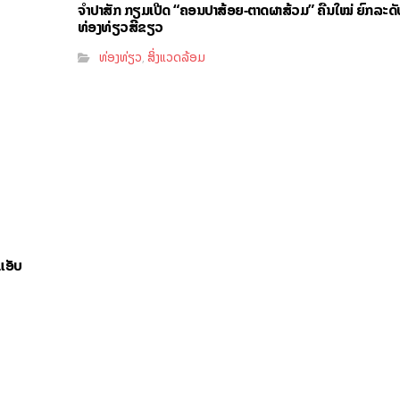
ຈຳປາສັກ ກຽມເປີດ “ຄອນປາສ້ອຍ-ຕາດຜາສ້ວມ” ຄືນໃໝ່ ຍົກລະດັ
ທ່ອງທ່ຽວສີຂຽວ
ທ່ອງທ່ຽວ
ສິ່ງແວດລ້ອມ
,
ແອັບ