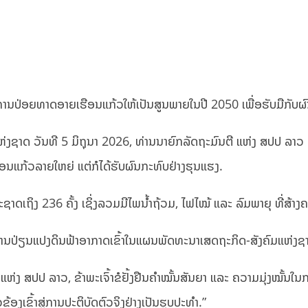
ດການປ່ອຍທາດອາຍເຮືອນແກ້ວໃຫ້ເປັນສູນພາຍໃນປີ 2050 ເພື່ອຮັບມືກັບ
່ງຊາດ ວັນທີ 5 ມິຖຸນາ 2026, ທ່ານນາຍົກລັດຖະມົນຕີ ແຫ່ງ ສປປ ລາວ ລະ
ືອນແກ້ວລາຍໃຫຍ່ ແຕ່ກໍໄດ້ຮັບຜົນກະທົບຢ່າງຮຸນແຮງ.
ເຖິງ 236 ຄັ້ງ ເຊິ່ງລວມມີໄພນໍ້າຖ້ວມ, ໄຟໄໝ້ ແລະ ລົມພາຍຸ ທີ່ສ້າງ
ການປ່ຽນແປງດິນຟ້າອາກາດເຂົ້າໃນແຜນພັດທະນາເສດຖະກິດ-ສັງຄົມແຫ່ງຊາ
ນ ແຫ່ງ ສປປ ລາວ, ຂ້າພະເຈົ້າຂໍຢັ້ງຢືນຄຳໝັ້ນສັນຍາ ແລະ ຄວາມມຸ່ງໝັ້
ອງເຂົ້າສູ່ການປະຕິບັດຕົວຈິງຢ່າງເປັນຮູບປະທຳ.”