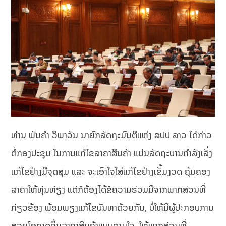
ທ່ານ ພັນຄຳ ວິພາວັນ ນາຍົກລັດຖະມົນຕີແຫ່ງ ສປປ ລາວ ໄດ້ກ່າວ
ຕໍ່ກອງປະຊຸມ ໃນການແກ້ໄຂລາຄາສິນຄ້າ ແມ່ນລັດຖະບານກຳລັງເລັ່ງ
ແກ້ໄຂຢ່າງມີຈຸດສຸມ ແລະ ຈະເອົາໃຈໃສ່ແກ້ໄຂຢ່າງເຂັ້ມງວດ ຄຸ້ມຄອງ
ລາຄາໃຫ້ທຸ່ນທ່ຽງ ແຕ່ກໍຕ້ອງໄດ້ຂໍຄວາມຮ່ວມມືຈາກພາກສ່ວນທີ່
ກ່ຽວຂ້ອງ ພ້ອມພຽງແກ້ໄຂບັນຫາດ້ວຍກັນ, ບໍ່ໃຫ້ມີຜູ້ປະກອບການ
ສວຍໂອກາດຂຶ້ນລາຄາສິນຄ້າແບບຕາມໃຈ, ໃຫ້ພາກສ່ວນທີ່