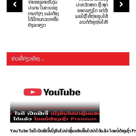
ຈ່າຍຂອງລາຍຮັບງົບ
ປະຫວັດສາດ ຫຼື ສຸດ
ປະມານ ໃນຂະແໜງ
ຍອດພຽງໃດ ແຕ່ຖ້າ
ການຕ່າງໆ ແມ່ນຕ້ອງ
ເມຍໃຊ້ໃຫ້ຖ່າຍຮູບໃຫ້
ໄດ້ມີການກວດກາຄືນ
ລາວກໍຕ້ອງຖ່າຍໃຫ້!
ຢ່າງລະອຽດ
ຂ່າວທີ່ກ່ຽວຂ້ອງ ...
YouTube ໃຈດີ ເປີດຟີເຈີ້ເບິ່ງຄິບໄປນຳຫຼິ້ນແອັບອື່ນໄປນຳໄດ້ແລ້ວ ໂດຍບໍ່ຕ້ອງເຊົ່