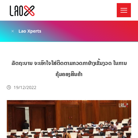
Lao Xperts
ລັດຖະບານ ຈະເອົາໃຈໃສ່ຕິດຕາມກວດກາຢ່າງເຂັ້ມງວດ ໃນການ
ຄຸ້ມຄອງສິນຄ້າ
19/12/2022