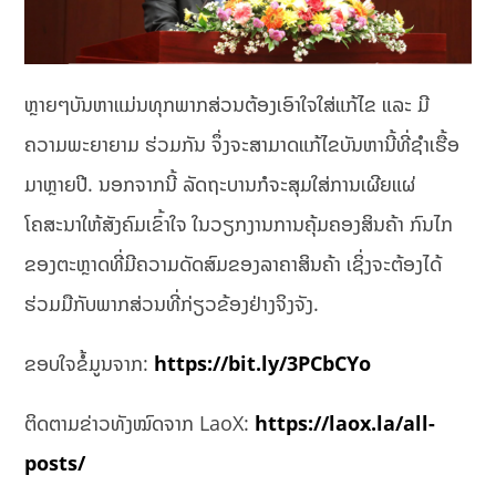
ຫຼາຍໆບັນຫາແມ່ນທຸກພາກສ່ວນຕ້ອງເອົາໃຈໃສ່ແກ້ໄຂ ແລະ ມີ
ຄວາມພະຍາຍາມ ຮ່ວມກັນ ຈຶ່ງຈະສາມາດແກ້ໄຂບັນຫານີ້ທີ່ຊຳເຮື້ອ
ມາຫຼາຍປີ. ນອກຈາກນີ້ ລັດຖະບານກໍຈະສຸມໃສ່ການເຜີຍແຜ່
ໂຄສະນາໃຫ້ສັງຄົມເຂົ້າໃຈ ໃນວຽກງານການຄຸ້ມຄອງສິນຄ້າ ກົນໄກ
ຂອງຕະຫຼາດທີ່ມີຄວາມດັດສົມຂອງລາຄາສິນຄ້າ ເຊິ່ງຈະຕ້ອງໄດ້
ຮ່ວມມືກັບພາກສ່ວນທີ່ກ່ຽວຂ້ອງຢ່າງຈິງຈັງ.
ຂອບໃຈຂໍ້ມູນຈາກ:
https://bit.ly/3PCbCYo
ຕິດຕາມຂ່າວທັງໝົດຈາກ LaoX:
https://laox.la/all-
posts/