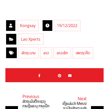
Kongxay
19/12/2022
Lao Xperts
ລັດຖະບານ
ລາວ
ລາວເອັກ
ເສດຖະກິດ
Previous
Next
ລັດຖະມົນຕີກະຊວງ
ເຖິງແມ່ນວ່າ Messi
ການເງິນລະບຸ ການເບີກ
ຈະເປັນນັກເຕະແຫ່ງ