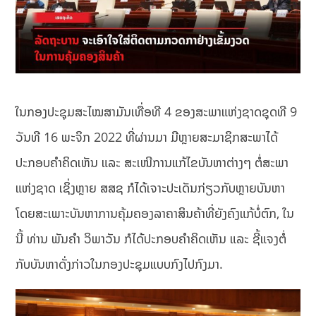
ໃນກອງປະຊຸມສະໄໝສາມັນເທື່ອທີ 4 ຂອງສະພາແຫ່ງຊາດຊຸດທີ 9
ວັນທີ 16 ພະຈິກ 2022 ທີ່ຜ່ານມາ ມີຫຼາຍສະມາຊິກສະພາໄດ້
ປະກອບຄຳຄິດເຫັນ ແລະ ສະເໜີການແກ້ໄຂບັນຫາຕ່າງໆ ຕໍ່ສະພາ
ແຫ່ງຊາດ ເຊິ່ງຫຼາຍ ສສຊ ກໍໄດ້ເຈາະປະເດັນກ່ຽວກັບຫຼາຍບັນຫາ
ໂດຍສະເພາະບັນຫາການຄຸ້ມຄອງລາຄາສິນຄ້າທີ່ຍັງຄົງແກ້ບໍ່ຕົກ, ໃນ
ນີ້ ທ່ານ ພັນຄຳ ວິພາວັນ ກໍໄດ້ປະກອບຄຳຄິດເຫັນ ແລະ ຊີ້ແຈງຕໍ່
ກັບບັນຫາດັ່ງກ່າວໃນກອງປະຊຸມແບບກົງໄປກົງມາ.