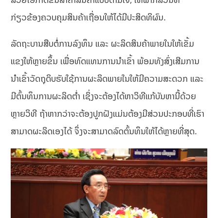
ກ່ຽວຂ້ອງຄວບຄຸມສິນຄ້າເຖື່ອນໃຫ້ໄດ້ມີປະສິດທິຜົນ.
ລັດຖະບານສືບຕໍ່ການລົງທຶນ ແລະ ຜະລິດສິນຄ້າພາຍໃນໃຫ້ເຂັ້ມ
ແຂງໃຫ້ຫຼາຍຂຶ້ນ ເພື່ອທົດແທນການນຳເຂົ້າ ພ້ອມທັງສົ່ງເສີມການ
ນຳເຂົ້າວັດຖຸດິບຮັບໃຊ້ການຜະລິດພາຍໃນໃຫ້ມີຄວາມສະດວກ ແລະ
ມີຕົ້ນທຶນການຜະລິດຕ່ຳ ເຊິ່ງຈະຕ້ອງໄດ້ຫາວິທີແກ້ບັນຫານີ້ດ້ວຍ
ຫຼາຍວິທີ ຖ້າຫາກວ່າຈະຕ້ອງປູກຝັງແມ່ນຕ້ອງມີສ່ວນປະກອບທີ່ເຮົາ
ສາມາດຜະລິດເອງໄດ້ ຈຶ່ງຈະສາມາດລົດຕົ້ນທຶນໃຫ້ໄດ້ຫຼາຍທີ່ສຸດ.