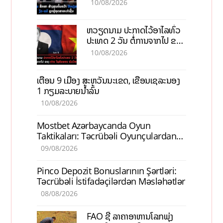
ອຸດສາຫະກຳຊີ້ນ
10/08/2026
ຫວຽດນາມ ປະກາດໄວ້ອາໄລທົ່ວ
ປະເທດ 2 ວັນ ຕໍ່ການຈາກໄປ ຂອງ
ທ່ານ ໄຊສົມພອນ ພົມວິຫານ
10/08/2026
ເຕືອນ 9 ເມືອງ ສະຫວັນນະເຂດ, ເຂື່ອນເຊລະນອງ
1 ກຽມລະບາຍນ້ຳລົ້ນ
10/08/2026
Mostbet Azərbaycanda Oyun
Taktikaları: Təcrübəli Oyunçulardan
İpuçları
09/08/2026
Pinco Depozit Bonuslarının Şərtləri:
Təcrübəli İstifadəçilərdən Məsləhətlər
08/08/2026
FAO ຊີ້ ລາຄາອາຫານໂລກພຸ່ງ