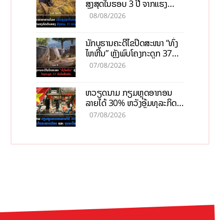
ສູງສຸດໃນຮອບ 3 ປີ ຈາກແຮງ
ກົດດັນຂອງສົງຄາມ, El nino
08/08/2026
ນັກບູຮານຄະດີໄຂປິດສະໜາ “ທົ່ງ
ໄຫຫີນ” ຫຼັງພົບໂຄງກະດູກ 37
ຄົນໃນຫີນຍັກ
07/08/2026
ຫວຽດນາມ ກຽມຫຼຸດອາກອນ
ລາຍໄດ້ 30% ຫວັງອູ້ມທຸລະກິດ
ຂະໜາດນ້ອຍ ແລະ ຈຸນລະ
07/08/2026
ວິສາຫະກິດ