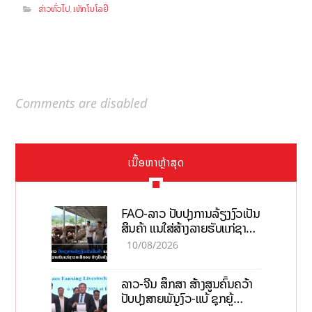
ຂ່າວທົ່ວໄປ
ເທັກໂນໂລຢີ
,
Comments are disabled
ເນື້ອຫາຫຼ້າສຸດ
FAO-ລາວ ປັບປຸງການລ້ຽງງົວເປັນ
ສິນຄ້າ ແນໃສ່ສ້າງລາຍຮັບແກ່ຊາວ
ກະສິກອນຢ່າງຍືນຍົງ
10/08/2026
ລາວ-ຈີນ ສຶກສາ ສ້າງສູນຄົ້ນຄວ້າ
ປັບປຸງສາຍພັນງົວ-ແບ້ ຊຸກຍູ້