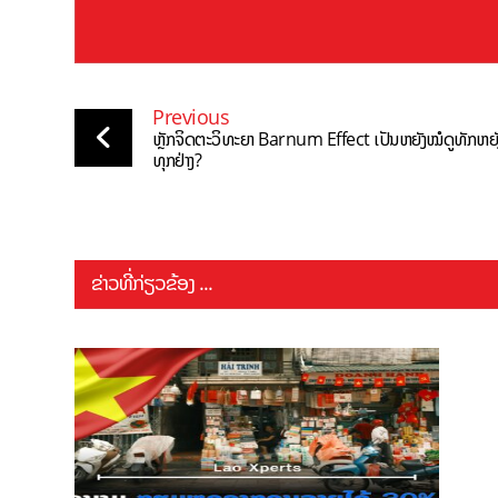
Previous
ຫຼັກຈິດຕະວິທະຍາ Barnum Effect ເປັນຫຍັງໝໍດູທັກຫຍັງມາ
ທຸກຢ່າງ?
ຂ່າວທີ່ກ່ຽວຂ້ອງ ...