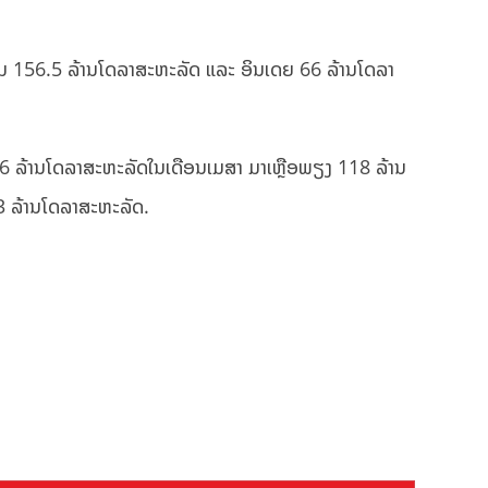
າມ 156.5 ລ້ານໂດລາສະຫະລັດ ແລະ ອິນເດຍ 66 ລ້ານໂດລາ
16.6 ລ້ານໂດລາສະຫະລັດໃນເດືອນເມສາ ມາເຫຼືອພຽງ 118 ລ້ານ
6.3 ລ້ານໂດລາສະຫະລັດ.