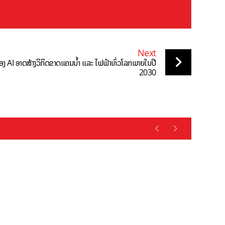
Next
ງ AI ອາດສ້າງວິກິດຂາດແຄນນ້ຳ ແລະ ໄຟຟ້າທົ່ວໂລກພາຍໃນປີ
2030