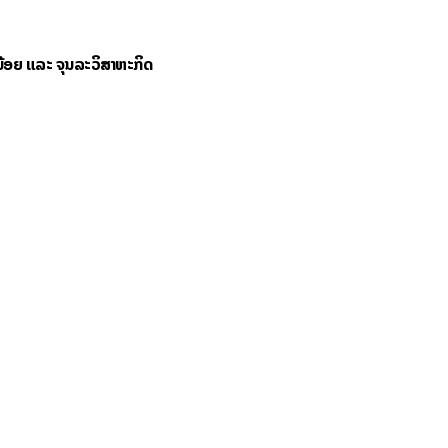
້ອຍ ແລະ ຈຸນລະວິສາຫະກິດ