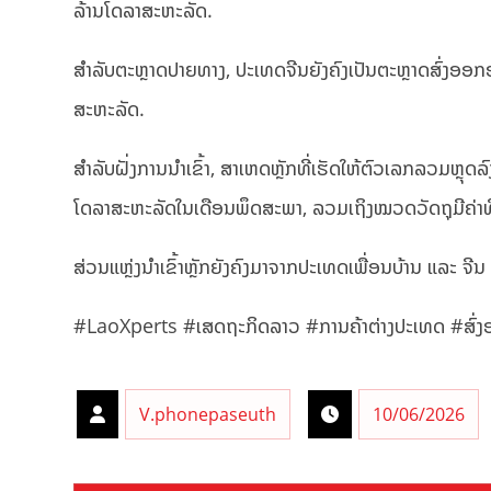
ລ້ານໂດລາສະຫະລັດ.
ສຳລັບຕະຫຼາດປາຍທາງ, ປະເທດຈີນຍັງຄົງເປັນຕະຫຼາດສົ່ງອ
ສະຫະລັດ.
ສຳລັບຝັ່ງການນຳເຂົ້າ, ສາເຫດຫຼັກທີ່ເຮັດໃຫ້ຕົວເລກລວມຫຼ
ໂດລາສະຫະລັດໃນເດືອນພຶດສະພາ, ລວມເຖິງໝວດວັດຖຸມີຄ່າທີ່
ສ່ວນແຫຼ່ງນຳເຂົ້າຫຼັກຍັງຄົງມາຈາກປະເທດເພື່ອນບ້ານ ແລະ ຈີນ
#LaoXperts #ເສດຖະກິດລາວ #ການຄ້າຕ່າງປະເທດ #ສົ່ງອ
V.phonepaseuth
10/06/2026