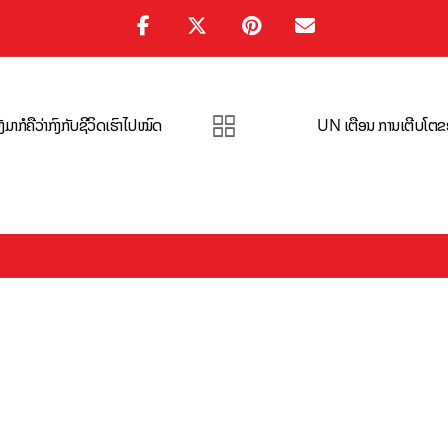
ກໍຄືວ່າກົງກັບຊີວິດເຮົາໄປໝົດ
UN ເຕືອນ ການເຕີບໂຕຂອ