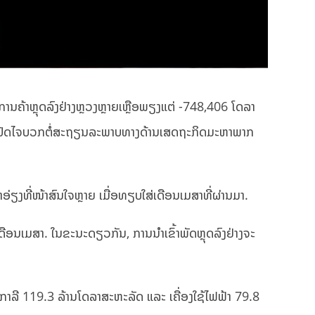
ານຄ້າຫຼຸດລົງຢ່າງຫຼວງຫຼາຍເຫຼືອພຽງແຕ່ -748,406 ໂດລາ
ິ່ງເປັນປັດໄຈບວກຕໍ່ສະຖຽນລະພາບທາງດ້ານເສດຖະກິດມະຫາພາກ
ຽງທີ່ໜ້າສົນໃຈຫຼາຍ ເມື່ອທຽບໃສ່ເດືອນເມສາທີ່ຜ່ານມາ.
ືອນເມສາ. ໃນຂະນະດຽວກັນ, ການນໍາເຂົ້າພັດຫຼຸດລົງຢ່າງຈະ
ກືອກາລີ 119.3 ລ້ານໂດລາສະຫະລັດ ແລະ ເຄື່ອງໃຊ້ໄຟຟ້າ 79.8