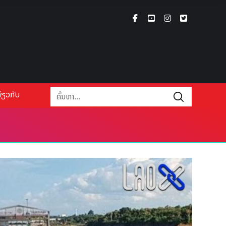
່ຽວກັບ