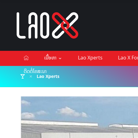
ເນື້ອຫາ
Lao Xperts
Lao X F
ຕິດຕໍ່ໂຄສະນາ
Lao Xperts