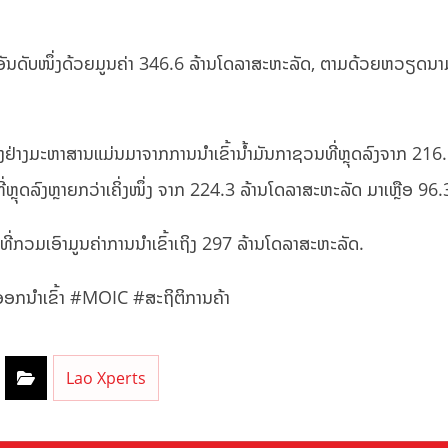
ອກອັນດັບໜຶ່ງດ້ວຍມູນຄ່າ 346.6 ລ້ານໂດລາສະຫະລັດ, ຕາມດ້ວຍຫວຽດນ
ຸດລົງຢ່າງມະຫາສານແມ່ນມາຈາກການນຳເຂົ້ານ້ຳມັນກາຊວນທີ່ຫຼຸດລົງຈາກ 2
ຫຼຸດລົງຫຼາຍກວ່າເຄິ່ງໜຶ່ງ ຈາກ 224.3 ລ້ານໂດລາສະຫະລັດ ມາເຫຼືອ 9
 ທີ່ກວມເອົາມູນຄ່າການນໍາເຂົ້າເຖິງ 297 ລ້ານໂດລາສະຫະລັດ.
ອກນຳເຂົ້າ #MOIC #ສະຖິຕິການຄ້າ
Lao Xperts