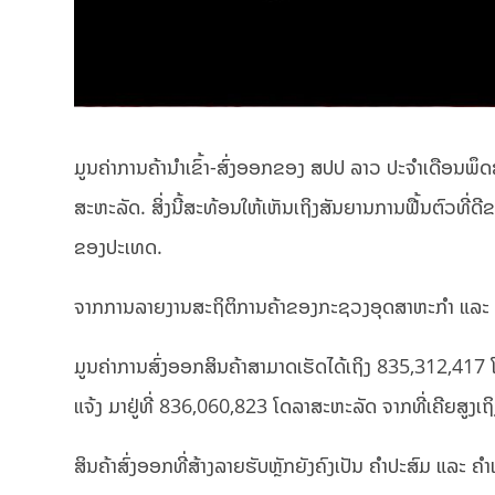
ມູນຄ່າການຄ້ານໍາເຂົ້າ-ສົ່ງອອກຂອງ ສປປ ລາວ ປະຈໍາເດືອນພ
ສະຫະລັດ. ສິ່ງນີ້ສະທ້ອນໃຫ້ເຫັນເຖິງສັນຍານການຟື້ນຕົວທີ
ຂອງປະເທດ.
ຈາກການລາຍງານສະຖິຕິການຄ້າຂອງກະຊວງອຸດສາຫະກຳ ແລະ ການຄ
ມູນຄ່າການສົ່ງອອກສິນຄ້າສາມາດເຮັດໄດ້ເຖິງ 835,312,417 ໂ
ແຈ້ງ ມາຢູ່ທີ່ 836,060,823 ໂດລາສະຫະລັດ ຈາກທີ່ເຄີຍສູງເ
ສິນຄ້າສົ່ງອອກທີ່ສ້າງລາຍຮັບຫຼັກຍັງຄົງເປັນ ຄຳປະສົມ ແລະ 