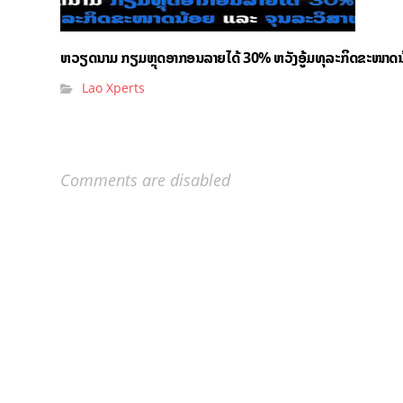
ຫວຽດນາມ ກຽມຫຼຸດອາກອນລາຍໄດ້ 30% ຫວັງອູ້ມທຸລະກິດຂະໜາດນ
Lao Xperts
Comments are disabled