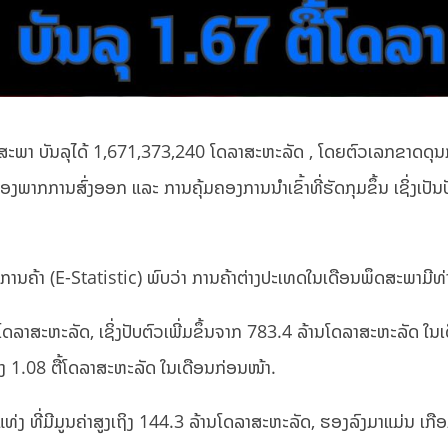
ຶດສະພາ ບັນລຸໄດ້ 1,671,373,240 ໂດລາສະຫະລັດ , ໂດຍຕົວເລກຂາດດຸນກ
່ດີຂອງພາກການສົ່ງອອກ ແລະ ການຄຸ້ມຄອງການນໍາເຂົ້າທີ່ຮັດກຸມຂຶ້ນ ເຊ
້າ (E-Statistic) ພົບວ່າ ການຄ້າຕ່າງປະເທດໃນເດືອນພຶດສະພາມີທ່າອ່
ດລາສະຫະລັດ, ເຊິ່ງປັບຕົວເພີ່ມຂຶ້ນຈາກ 783.4 ລ້ານໂດລາສະຫະລັດ ໃນເດ
ຖິງ 1.08 ຕື້ໂດລາສະຫະລັດ ໃນເດືອນກ່ອນໜ້າ.
ຄຳແທ່ງ ທີ່ມີມູນຄ່າສູງເຖິງ 144.3 ລ້ານໂດລາສະຫະລັດ, ຮອງລົງມາແມ່ນ ເ