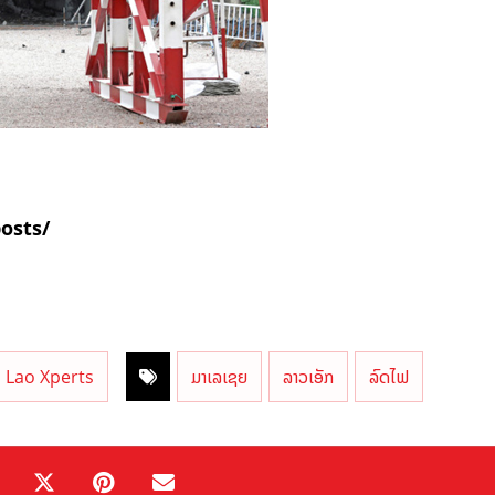
posts/
Lao Xperts
ມາເລເຊຍ
ລາວເອັກ
ລົດໄຟ