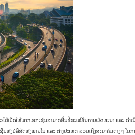
່າວໄດ້ເປີດໃຫ້ພາກເອກະຊົນສາມາດຍື່ນຂໍ້ສະເໜີໃນການພັດທະນາ ແລະ ດຳເນ
ຊີນທັງບໍລິສັດທັງພາຍໃນ ແລະ ຕ່າງປະເທດ ລວມເຖິງສະມາຄົມຕ່າງໆ ໃນການ