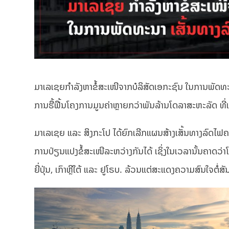
ມາເລເຊຍກຳລັງຫາຂໍ້ສະເໜີຈາກບໍລິສັດເອກະຊົນ ໃນການພັດທະ
ການຮື້ຟື້ນໂຄງການມູນຄ່າຫຼາຍກວ່າພັນລ້ານໂດລາສະຫະລັດ ທີ່ເ
ມາເລເຊຍ ແລະ ສິງກະໂປ ໄດ້ຍົກເລີກແຜນສ້າງເສັ້ນທາງລົດໄຟຄວ
ການປ່ຽນແປງຂໍ້ສະເໜີລະຫວ່າງກັນໄດ້ ເຊິ່ງໃນເວລານັ້ນຄາດວ່
ຍີ່ປຸ່ນ, ເກົາຫຼີໃຕ້ ແລະ ຢູໂຣບ.​ ລ້ວນແຕ່ສະແດງຄວາມສົນໃຈຕໍ່