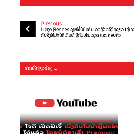
Previous
Hero Fiennes ຊາຍທີ່ບໍ່ມັກອັບເດດຊີວິດລົງໂຊຊຽວ ໃຊ້ເວ
ກັບສິ່ງທີ່ມັກໃຫ້ເຕັມທີ່ ຢູ່ກັບທຳມະຊາດ ແລະ ຄອບຄົວ
ຂ່າວທີ່ກ່ຽວຂ້ອງ ...