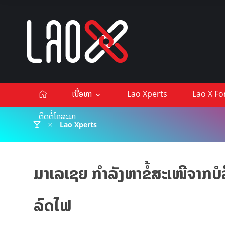
ເນື້ອຫາ
Lao Xperts
Lao X F
ຕິດຕໍ່ໂຄສະນາ
Lao Xperts
ມາເລເຊຍ ກຳລັງຫາຂໍ້ສະເໜີຈາກບໍ
ລົດໄຟ