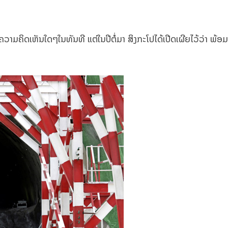
ມຄິດເຫັນໃດໆໃນທັນທີ ແຕ່ໃນປີຕໍ່ມາ ສິງກະໂປໄດ້ເປີດເຜີຍໄວ້ວ່າ ພ້ອມເ