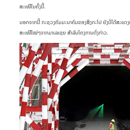
ສະເໜີໃນຄັ້ງນີ້.
ນອກຈາກນີ້ ກະຊວງຄົມມະນາຄົມຂອງສິງກະໂປ ຍັງບໍ່ໄດ້ສະແດງຄວາ
ສະເໜີໃໝ່ໆຈາກມາເລເຊຍ ສຳລັບໂຄງການດັ່ງກ່າວ.