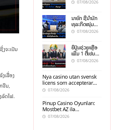
ອຸດສາຫະກຳ
07/08/2026
ວຽງຈັນ-ໄຊທານີ
ຕັ້ງເປົ້າດຶງທຶນ
ນາຍົກ ຊີ້ນຳນັກ
150 ລ້ານໂດລາ,
ທຸລະກິດໜຸ່ມ
ສ້າງວຽກ 5.000
ຕ້ອງນຳໜ້າແກ້
ຕຳແໜ່ງ
07/08/2026
ວິກິດເສດຖະກິດ
ເນັ້ນດຶງທຶນ
ຍີ່ປຸ່ນຊ່ວຍເຫຼືອ
ສາກົນ, ຫັນສູ່ດິຈິ
ິ່ງຈະເປັນ
ເພີ່ມ 1 ຕື້ເຢນ
ຕອນ
ອັບເກຣດ
07/08/2026
ສະໜາມບິນວັດ
ໄຕ ຮັບຮອງການ
ງເລື່ອງ
Nya casino utan svensk
ເຕີບໂຕ
licens som accepterar
ກຈີນ,
Swish: En jämförelse
07/08/2026
າງລົດໄຟ.
Pinup Casino Oyunları:
Mostbet AZ ilə
Müqayisədə Nə Təqdim
07/08/2026
Edir?