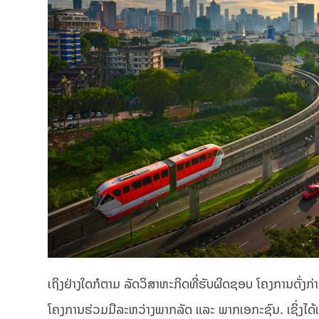
ເຖິງຢ່າງໃດກໍຕາມ ລັດວິສາຫະກິດທີ່ຮັບຜິດຊອບ ໂຄງການດັ່ງກ
ໂຄງການຮ່ວມມືລະຫວ່າງພາກລັດ ແລະ ພາກເອກະຊົນ. ເຊິ່ງໄດ້ເ