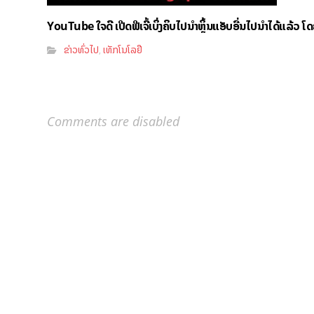
YouTube ໃຈດີ ເປີດຟີເຈີ້ເບິ່ງຄິບໄປນຳຫຼິ້ນແອັບອື່ນໄປນຳໄດ້ແລ້ວ ໂ
ຂ່າວທົ່ວໄປ
ເທັກໂນໂລຢີ
,
Comments are disabled