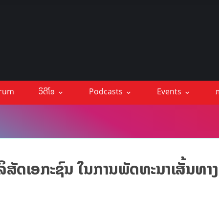
orum
ວິດີໂອ
Podcasts
Events
ກ
ລິສັດເອກະຊົນ ໃນການພັດທະນາເສັ້ນທາງ