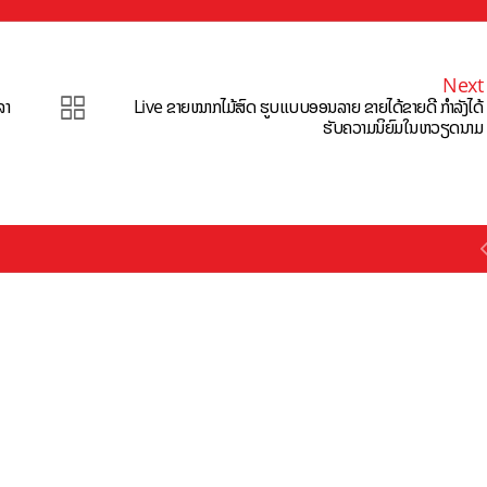
Next
ລາ
Live ຂາຍໝາກໄມ້ສົດ ຮູບແບບອອນລາຍ ຂາຍໄດ້ຂາຍດີ ກຳລັງໄດ້
ຮັບຄວາມນິຍົມໃນຫວຽດນາມ