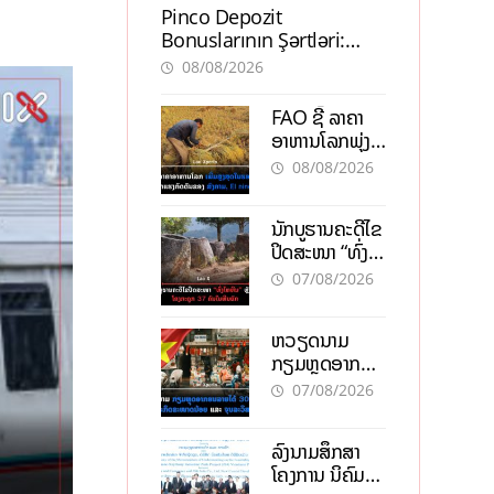
Pinco Depozit
Bonuslarının Şərtləri:
Təcrübəli İstifadəçilərdən
08/08/2026
Məsləhətlər
FAO ຊີ້ ລາຄາ
ອາຫານໂລກພຸ່ງ
ສູງສຸດໃນຮອບ 3
08/08/2026
ປີ ຈາກແຮງ
ກົດດັນຂອງ
ນັກບູຮານຄະດີໄຂ
ສົງຄາມ, El
ປິດສະໜາ “ທົ່ງ
nino
ໄຫຫີນ” ຫຼັງພົບ
07/08/2026
ໂຄງກະດູກ 37
ຄົນໃນຫີນຍັກ
ຫວຽດນາມ
ກຽມຫຼຸດອາກອນ
ລາຍໄດ້ 30%
07/08/2026
ຫວັງອູ້ມທຸລະກິດ
ຂະໜາດນ້ອຍ
ລົງນາມສຶກສາ
ແລະ ຈຸນລະ
ໂຄງການ ນິຄົມ
ວິສາຫະກິດ