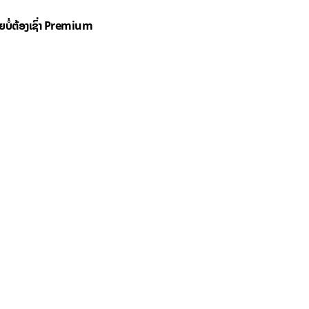
ດຍບໍ່ຕ້ອງເຊົ່າ Premium