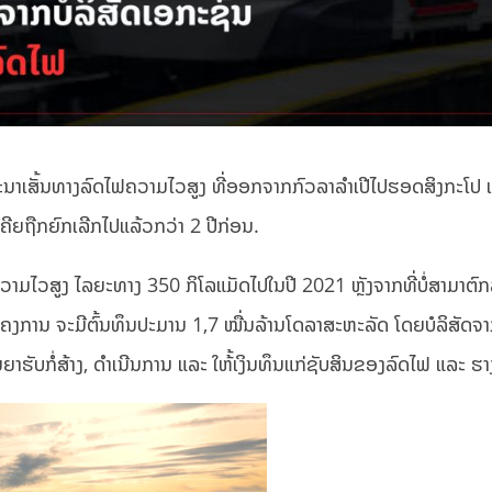
ນາເສັ້ນທາງລົດໄຟຄວາມໄວສູງ ທີ່ອອກຈາກກົວລາລໍາເປີໄປຮອດສິງກະໂປ ເຊ
ຄີຍຖືກຍົກເລີກໄປແລ້ວກວ່າ 2 ປີກ່ອນ.
າມໄວສູງ ໄລຍະທາງ 350 ກິໂລແມັດໄປໃນປີ 2021 ຫຼັງຈາກທີ່ບໍ່ສາມາຕົກລົ
າໂຄງການ ຈະມີຕົ້ນທຶນປະມານ 1,7 ໝື່ນລ້ານໂດລາສະຫະລັດ ໂດຍບໍລິສັດຈາ
ສັນຍາຮັບກໍ່ສ້າງ, ດໍາເນີນການ ແລະ ໃຫ້້ເງິນທຶນແກ່ຊັບສິນຂອງລົດໄຟ ແລະ ຮ