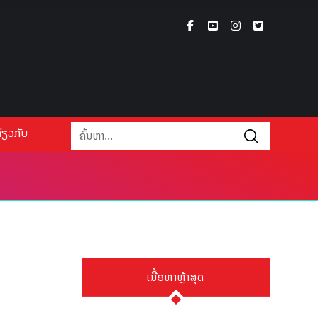
່ຽວກັບ
ເນື້ອຫາຫຼ້າສຸດ