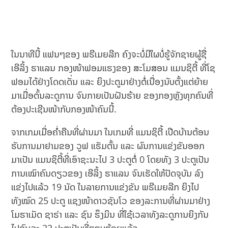
ໃນນາທີນີ້ ແຟນໆຂອງ ພຣີເມຍລີກ ຄົງຈະບໍ່ມີໃຜບໍ່ຮູ້ຈັກຊາຍຜູ້ຊື່
ເອີລິ້ງ ຮາແລນ ກອງໜ້າຟອມແຮງຂອງ ສະໂມສອນ ແມນຊິຕີ້ ທີ່ໂຊ
ຟອມໄດ້ຢ່າງໂດດເດັ່ນ ແລະ ຍິງປະຕູມາຢ່າງຕໍ່ເນື່ອງນັບຕັ້ງແຕ່ຍ້າຍ
ມາເມື່ອຕົ້ນລະດູການ ຈົນກາຍເປັນຝັນຮ້າຍ ຂອງກອງຫຼັງທຸກຄົນທີ່
ຕ້ອງປະເຊີນໜ້າກັບກອງໜ້າຄົນນີ້.
ຈາກເກມເມື່ອຄໍ່າຄືນທີ່ຜ່ານມາ ໃນເກມທີ່ ແມນຊິຕີ້ ເປີດບ້ານຕ້ອນ
ຮັບການມາຢາມຂອງ ວູຟ ແຮັມຕັ້ນ ແລະ ຜົນການແຂ່ງຂັນອອກ
ມາເປັນ ແມນຊິຕີ້ທີ່ເອົາຊະນະໄປ 3 ປະຕູຕໍ່ 0 ໂດຍທັງ 3 ປະຕູເປັນ
ການເໝົາຄົນດຽວຂອງ ເອີລິ້ງ ຮາແລນ ຈົນເຮັດໃຫ້ປັດຈຸບັນ ລົງ
ແຂ່ງໄປແລ້ວ 19 ນັດ ໃນລາຍການແຂ່ງຂັນ ພຣີເມຍລີກ ຍິງໄປ
ທັງໝົດ 25 ປະຕູ ແຊງໜ້າດາວຊັນໂວ ຂອງລະການທີ່ຜ່ານມາຢ່າງ
ໂມຮາເມັດ ຊາຣ່າ ແລະ ຊົນ ຮຶງມິນ ທີ່ໃຊ້ເວລາທັງລະດູການຍິງກັນ
ໄປຄົນລະ 23 ປະຕູເປັນທີ່ຮຽບຮ້ອຍແລ້ວ.