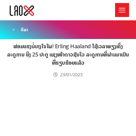
ກິລາ
ຟອມແຮງບໍ່ເກງໃຈໃຜ! Erling Haaland ໃຊ້ເວລາພຽງເຄິ່ງ
ລະດູການ ຍິງ 25 ປະຕູ ແຊງໜ້າດາວຊັນໂວ ລະດູການທີ່ຜ່ານມາເປັນ
ທີ່ຮຽບຮ້ອຍແລ້ວ
23/01/2023