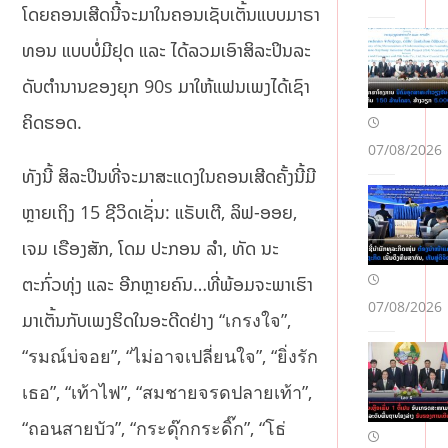
ໂດຍຄອນເສີດນີ້ຈະມາໃນຄອນເຊັບເຕັ້ນແບບມາຣາ
ທອນ ແບບບໍ່ມີຢຸດ ແລະ ໄດ້ລວມເອົາສິລະປິນລະ
ດັບຕໍານານຂອງຍຸກ 90s ມາໃຫ້ແຟນເພງໄດ້ເຊົາ
ຄິດຮອດ.
07/08/2026
ທັງນີ້ ສິລະປິນທີ່ຈະມາສະແດງໃນຄອນເສີດຄັ້ງນີ້ມີ
ຫຼາຍເຖິງ 15 ຊີວິດເຊັ່ນ: ແຣັບເຕີ, ລິຟ-ອອຍ,
ເຈມ ເຣືອງສັກ, ໂດມ ປະກອນ ລໍາ, ທັດ ນະ
ຕະກົ່ວທຸ່ງ ແລະ ອີກຫຼາຍຄົນ…ທີ່ພ້ອມຈະພາເຮົາ
07/08/2026
ມາເຕັ້ນກັບເພງຮິດໃນອະດີດຢ່າງ “เกรงใจ”,
“รมณ์บ่จอย”, “ไม่อาจเปลี่ยนใจ”, “ยิ่งรัก
เธอ”, “เท้าไฟ”, “สมชายจรดปลายเท้า”,
“ถอนสายบัว”, “กระดุ๊กกระดิ๊ก”, “โธ่