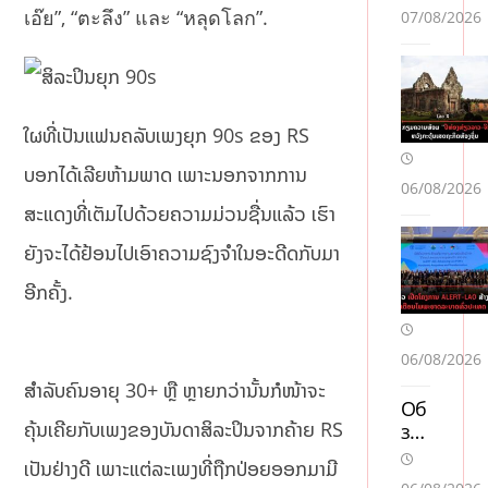
เอ๊ย”, “ตะลึง” และ “หลุดโลก”.
07/08/2026
ໃຜທີ່ເປັນແຟນຄລັບເພງຍຸກ 90s ຂອງ RS
ບອກໄດ້ເລີຍຫ້າມພາດ ເພາະນອກຈາກການ
06/08/2026
ສະແດງທີ່ເຕັມໄປດ້ວຍຄວາມມ່ວນຊື່ນແລ້ວ ເຮົາ
ຍັງຈະໄດ້ຢ້ອນໄປເອົາຄວາມຊົງຈໍາໃນອະດີດກັບມາ
ອີກຄັ້ງ.
06/08/2026
ສໍາລັບຄົນອາຍຸ 30+ ຫຼື ຫຼາຍກວ່ານັ້ນກໍໜ້າຈະ
Об
ຄຸ້ນເຄີຍກັບເພງຂອງບັນດາສິລະປິນຈາກຄ້າຍ RS
зо
р
ເປັນຢ່າງດີ ເພາະແຕ່ລະເພງທີ່ຖືກປ່ອຍອອກມາມີ
слу