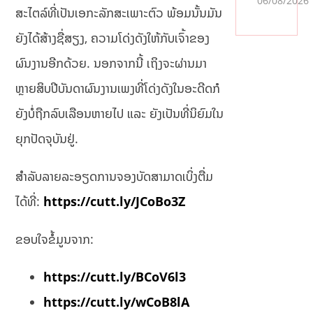
06/08/2026
жб
ສະໄຕລ໌ທີ່ເປັນເອກະລັກສະເພາະຕົວ ພ້ອມນັ້ນມັນ
ы
по
ຍັງໄດ້ສ້າງຊື່ສຽງ, ຄວາມໂດ່ງດັງໃຫ້ກັບເຈົ້າຂອງ
дд
ຜົນງານອີກດ້ວຍ. ນອກຈາກນີ້ ເຖິງຈະຜ່ານມາ
ер
жк
ຫຼາຍສິບປີບັນດາຜົນງານເພງທີ່ໂດ່ງດັງໃນອະດີດກໍ
и
Пи
ຍັງບໍ່ຖືກລົບເລືອນຫາຍໄປ ແລະ ຍັງເປັນທີ່ນິຍົມໃນ
н
ຍຸກປັດຈຸບັນຢູ່.
Ап
на
оф
ສຳລັບລາຍລະອຽດການຈອງບັດສາມາດເບິ່ງຕື່ມ
иц
иа
ໄດ້ທີ່:
https://cutt.ly/JCoBo3Z
ль
но
ຂອບໃຈຂໍ້ມູນຈາກ:
м
са
йт
https://cutt.ly/BCoV6l3
е с
акт
https://cutt.ly/wCoB8lA