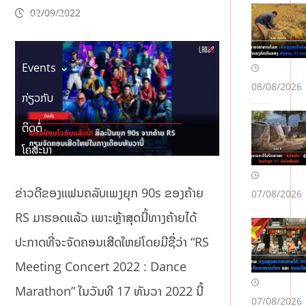
02/09/2022
Podcasts
Events
08/08/2026
ກ່ຽວກັບ
ຕິດຕໍ່
ໂຄສະນາ
ຂ່າວດີຂອງແຟນຄລັບເພງຍຸກ 90s ຂອງຄ້າຍ
07/08/2026
RS ມາຮອດແລ້ວ ເພາະຫຼ້າສຸດນີ້ທາງຄ້າຍໄດ້
ປະກາດທີ່ຈະຈັດຄອນເສີດໃຫຍ່ໂດຍມີຊື່ວ່າ “RS
Meeting Concert 2022 : Dance
Marathon” ໃນວັນທີ 17 ທັນວາ 2022 ນີ້
07/08/2026