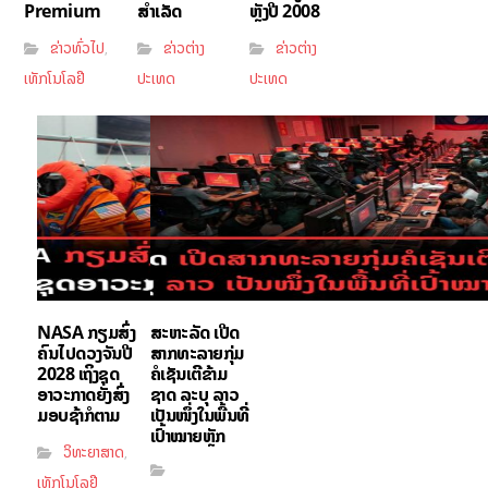
Premium
ສຳເລັດ
ຫຼັງປີ 2008
ຂ່າວທົ່ວໄປ
ຂ່າວຕ່າງ
ຂ່າວຕ່າງ
,
ເທັກໂນໂລຢີ
ປະເທດ
ປະເທດ
NASA ກຽມສົ່ງ
ສະຫະລັດ ເປີດ
ຄົນໄປດວງຈັນປີ
ສາກທະລາຍກຸ່ມ
2028 ເຖິງຊຸດ
ຄໍເຊັນເຕີຂ້າມ
ອາວະກາດຍັງສົ່ງ
ຊາດ ລະບຸ ລາວ
ມອບຊ້າກໍຕາມ
ເປັນໜຶ່ງໃນພື້ນທີ່
ເປົ້າໝາຍຫຼັກ
ວິທະຍາສາດ
,
ເທັກໂນໂລຢີ