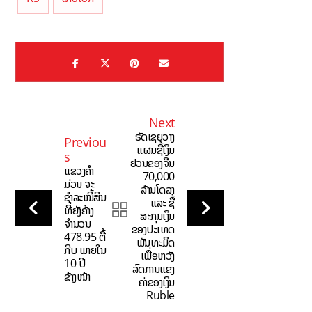
Next
ຣັດເຊຍວາງ
Previou
ແຜນຊື້ເງິນ
s
ຢວນຂອງຈີນ
ແຂວງຄຳ
70,000
ມ່ວນ ຈະ
ລ້ານໂດລາ
ຊຳລະໜີ້ສິນ
ແລະ ຊື້
ທີ່ຍັງຄ້າງ
ສະກຸນເງິນ
ຈຳນວນ
ຂອງປະເທດ
478.95 ຕື້
ພັນທະມິດ
ກີບ ພາຍໃນ
ເພື່ອຫວັງ
10 ປີ
ລົດການແຂງ
ຂ້າງໜ້າ
ຄ່າຂອງເງິນ
Ruble