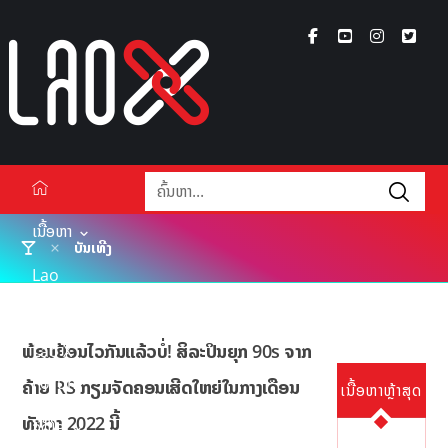
ເນື້ອຫາ
ບັນເທີງ
Lao
Xperts
ພ້ອມຢ້ອນໄວກັນແລ້ວບໍ່! ສິລະປິນຍຸກ 90s ຈາກ
Lao X
Forum
ຄ້າຍ RS ກຽມຈັດຄອນເສີດໃຫຍ່ໃນກາງເດືອນ
ເນື້ອຫາຫຼ້າສຸດ
ທັນວາ 2022 ນີ້
ວິດີໂອ