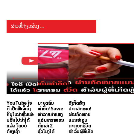
ຂ່າວທີ່ກ່ຽວຂ້ອງ ...
YouTube ໃຈ
ມະນຸດຄົນ
ອັງກິດສ້າງ
ດີ ເປີດຟີເຈີ້ເບິ່ງ
ທຳອິດ! Sawe
ປະຫວັດສາດ!
ຄິບໄປນຳຫຼິ້ນແອັ
ທຳລາຍກຳແພງ
ຜ່ານກົດໝາຍ
ບອື່ນໄປນຳໄດ້
ແລ່ນມາຣາທອນ
ແບນຢາສູບ
ແລ້ວ ໂດຍບໍ່
ຕ່ຳກວ່າ 2
ຕະຫຼອດຊີວິດ
ຕ້ອງເຊົ່າ
ຊົ່ວໂມງໄດ້
ສຳລັບຜູ້ທີ່ເກີດ