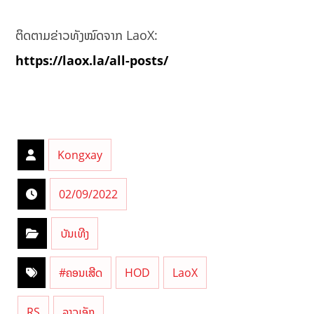
уа
ль
но
ຕິດຕາມຂ່າວທັງໝົດຈາກ LaoX:
й
https://laox.la/all-posts/
ин
фо
рм
ац
ие
й
Kongxay
02/09/2022
ບັນເທີງ
#ຄອນເສີດ
HOD
LaoX
RS
ລາວເອັກ