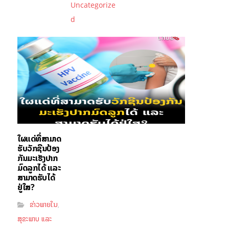
Uncategorize
d
ໃຜແດ່ທີ່ສາມາດ
ຮັບວັກຊີນປ້ອງ
ກັນມະເຮັງປາກ
ມົດລູກໄດ້ ແລະ
ສາມາດຮັບໄດ້
ຢູ່ໃສ?
ຂ່າວພາຍໃນ
,
ສຸຂະພາບ ແລະ