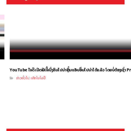
YouTube ໃຈດີ ເປີດຟີເຈີ້ເບິ່ງຄິບໄປນຳຫຼິ້ນແອັບອື່ນໄປນຳໄດ້ແລ້ວ ໂດຍບໍ່ຕ້ອງເຊົ່
ຂ່າວທົ່ວໄປ
ເທັກໂນໂລຢີ
,