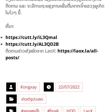
ຕິດຕາມ ແລະ ຈະມີການຖະແຫຼງການເພີ່ມຕື່ມຈາກເຈົ້າແຂວງພູເກັດ
ໃນໄວໆ ນີ້.
ທີ່ມາ:
https://cutt.ly/iL3Qmal
https://cutt.ly/AL3QD2B
ຕິດຕາມຂ່າວທັງໝົດຈາກ LaoX:
https://laox.la/all-
posts/
Kongxay
22/07/2022
ຂ່າວຕ່າງປະເທດ
#ໝາກສຸກລີງ
#ໂຮງໝໍ
HOD
LaoX