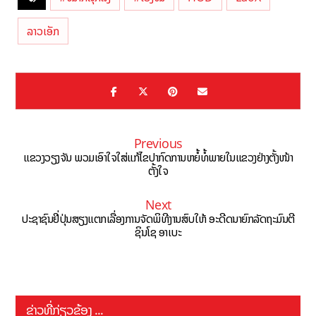
ລາວເອັກ
Previous
ແຂວງວຽງຈັນ ພວມເອົາໃຈໃສ່ແກ້ໄຂປາກົດການຫຍໍ້ທໍ້ພາຍໃນແຂວງຢ່າງຕັ້ງໜ້າ
ຕັ້ງໃຈ
Next
ປະຊາຊົນຢີ່ປຸ່ນສຽງແຕກເລື່ອງການຈັດພິທີງານສົບໃຫ້ ອະດີດນາຍົກລັດຖະມົນຕີ
ຊິນໂຊ ອາເບະ
ຂ່າວທີ່ກ່ຽວຂ້ອງ ...