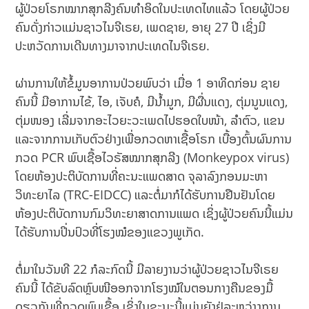
ຜູ້ປ່ວຍໂຣກໝາກສຸກລີງຄົນທຳອິດໃນປະເທດໄທແລ້ວ ໂດຍຜູ້ປ່ວຍ
ຄົນດັ່ງກ່າວແມ່ນຊາວໄນຈີເຣຍ, ເພດຊາຍ, ອາຍຸ 27 ປີ ເຊິ່ງມີ
ປະຫວັດການເດີນທາງມາຈາກປະເທດໄນຈີເຣຍ.
ຜ່ານການໃຫ້ຂໍ້ມູນອາການປ່ວຍພົບວ່າ ເມື່ອ 1 ອາທິດກ່ອນ ຊາຍ
ຄົນນີ້ ມີອາການໄຂ້, ໄອ, ເຈັບຄໍ, ມີນ້ຳມູກ, ມີຜື່ນແດງ, ຕຸ່ມນູນແດງ,
ຕຸ່ມໜອງ ເລີ່ມຈາກອະໄວຍະວະເພດໄປຮອດໃບໜ້າ, ລຳຕົວ, ແຂນ
ແລະຈາກການເກັບຕົວຢ່າງເພື່ອກວດຫາເຊື້ອໂຣກ ເບື້ອງຕົ້ນຜົນການ
ກວດ PCR ພົບເຊື້ອໄວຣັສໝາກສຸກລີງ (Monkeypox virus)
ໂດຍຫ້ອງປະຕິບັດການທີ່ຄະນະແພດສາດ ຈຸລາລົງກອນມະຫາ
ວິທະຍາໄລ (TRC-EIDCC) ແລະຕໍ່ມາກໍໄດ້ຮັບການຢືນຢັນໂດຍ
ຫ້ອງປະຕິບັດການກົມວິທະຍາສາດການແພດ ເຊິ່ງຜູ້ປ່ວຍຄົນນີ້ແມ່ນ
ໄດ້ຮັບການປິ່ນປົວທີ່ໂຮງໝໍຂອງແຂວງພູເກັດ.
ຕໍ່ມາໃນວັນທີ 22 ກໍລະກົດນີ້ ມີລາຍງານວ່າຜູ້ປ່ວຍຊາວໄນຈີເຣຍ
ຄົນນີ້ ໄດ້ຂັບລົດຫຼົບໜີອອກຈາກໂຮງໝໍໃນຕອນກາງຄືນຂອງມື້
ດຽວກັນທີ່ກວດພົບເຊື້ອ ເຊິ່ງໃນຂະນະນີ້ແມ່ນຍັງຢູ່ລະຫວ່າງການ