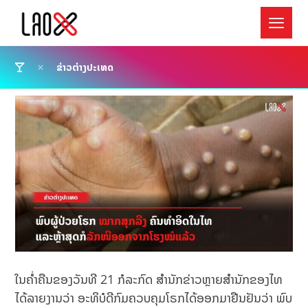
ຂ່າວຕ່າງປະເທດ
ໃນຄ່ຳຄືນຂອງວັນທີ 21 ກໍລະກົດ ສຳນັກຂ່າວຫຼາຍສຳນັກຂອງໄທ
ໄດ້ລາຍງານວ່າ ອະທິບໍດີກົມຄວບຄຸມໂຣກໄດ້ອອກມາຢືນຢັນວ່າ ພົບ