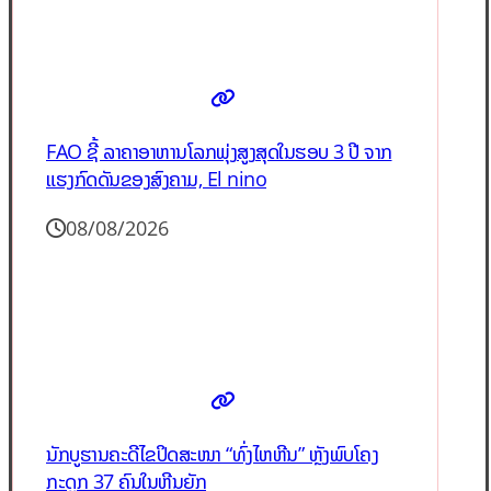
FAO ຊີ້ ລາຄາອາຫານໂລກພຸ່ງສູງສຸດໃນຮອບ 3 ປີ ຈາກ
ແຮງກົດດັນຂອງສົງຄາມ, El nino
08/08/2026
ນັກບູຮານຄະດີໄຂປິດສະໜາ “ທົ່ງໄຫຫີນ” ຫຼັງພົບໂຄງ
ກະດູກ 37 ຄົນໃນຫີນຍັກ