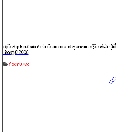
ອັງກິດສ້າງປະຫວັດສາດ! ຜ່ານກົດໝາຍແບນຢາສູບຕະຫຼອດຊີວິດ ສຳລັບຜູ້ທີ່
ເກີດຫຼັງປີ 2008
ຂ່າວຕ່າງປະເທດ