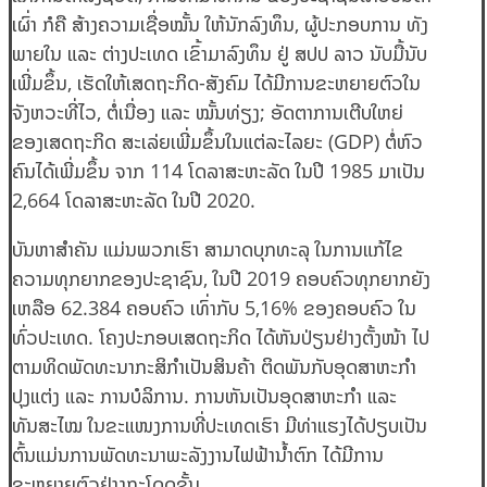
ເຜົ່າ ກໍຄື ສ້າງຄວາມເຊື່ອໝັ້ນ ໃຫ້ນັກລົງທຶນ, ຜູ້ປະກອບການ ທັງ
ພາຍໃນ ແລະ ຕ່າງປະເທດ ເຂົ້າມາລົງທຶນ ຢູ່ ສປປ ລາວ ນັບມື້ນັບ
ເພີ່ມຂຶ້ນ, ເຮັດໃຫ້ເສດຖະກິດ-ສັງຄົມ ໄດ້ມີການຂະຫຍາຍຕົວໃນ
ຈັງຫວະທີ່ໄວ, ຕໍ່ເນື່ອງ ແລະ ໝັ້ນທ່ຽງ; ອັດຕາການເຕີບໃຫຍ່
ຂອງເສດຖະກິດ ສະເລ່ຍເພີ່ມຂຶ້ນໃນແຕ່ລະໄລຍະ (GDP) ຕໍ່ຫົວ
ຄົນໄດ້ເພີ່ມຂຶ້ນ ຈາກ 114 ໂດລາສະຫະລັດ ໃນປີ 1985 ມາເປັນ
2,664 ໂດລາສະຫະລັດ ໃນປີ 2020.
ບັນຫາສໍາຄັນ ແມ່ນພວກເຮົາ ສາມາດບຸກທະລຸ ໃນການແກ້ໄຂ
ຄວາມທຸກຍາກຂອງປະຊາຊົນ, ໃນປີ 2019 ຄອບຄົວທຸກຍາກຍັງ
ເຫລືອ 62.384 ຄອບຄົວ ເທົ່າກັບ 5,16% ຂອງຄອບຄົວ ໃນ
ທົ່ວປະເທດ. ໂຄງປະກອບເສດຖະກິດ ໄດ້ຫັນປ່ຽນຢ່າງຕັ້ງໜ້າ ໄປ
ຕາມທິດພັດທະນາກະສິກໍາເປັນສິນຄ້າ ຕິດພັນກັບອຸດສາຫະກໍາ
ປຸງແຕ່ງ ແລະ ການບໍລິການ. ການຫັນເປັນອຸດສາຫະກໍາ ແລະ
ທັນສະໄໝ ໃນຂະແໜງການທີ່ປະເທດເຮົາ ມີທ່າແຮງໄດ້ປຽບເປັນ
ຕົ້ນແມ່ນການພັດທະນາພະລັງງານໄຟຟ້ານໍ້າຕົກ ໄດ້ມີການ
ຂະຫຍາຍຕົວຢ່າງກະໂດດຂັ້ນ.