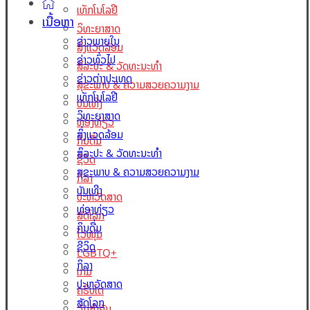
ເທັກໂນໂລຢີ
ເນື້ອຫາ
ວິທະຍາສາດ
ຂ່າວພາຍໃນ
ສິ່ງແວດລ້ອມ
ຂ່າວທົ່ວໄປ
ສິລະປະ & ວັດທະນະທຳ
ຂ່າວຕ່າງປະເທດ
ສຸຂະພາບ & ຄວາມສວຍຄວາມງາມ
ເທັກໂນໂລຢີ
ບັນເທີງ
ວິທະຍາສາດ
ທ່ອງທ່ຽວ
ສິ່ງແວດລ້ອມ
ກິນດື່ມ
ສິລະປະ & ວັດທະນະທຳ
ຊີວິດ
ສຸຂະພາບ & ຄວາມສວຍຄວາມງາມ
ກິລາ
ບັນເທີງ
ປະຫວັດສາດ
ທ່ອງທ່ຽວ
ສັດໂລກ
ກິນດື່ມ
ໄວໜຸ່ມ
ຊີວິດ
LGBTQ+
ກິລາ
ເກມ
ປະຫວັດສາດ
ຄຣິບໂຕ
ສັດໂລກ
ວັນສຳຄັນ