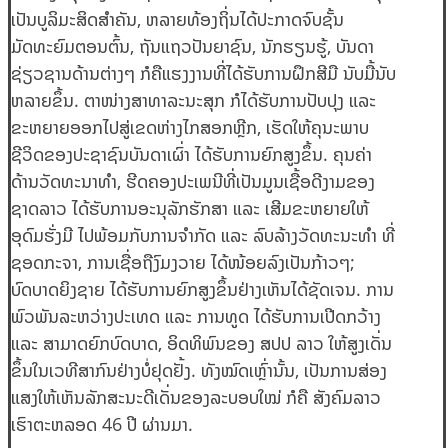
ເປັນບູລິມະສິດສໍາຄັນ, ຫລາຍທ້ອງຖິ່ນໄດ້ປະກາດຈົບຊັ້ນ
ມັດທະຍົມຕອນຕົ້ນ, ຖັນແຖວປັນຍາຊົນ, ນັກຮຽນຮູ້, ບັນດາ
ຊ່ຽວຊານດ້ານຕ່າງໆ ກໍຄືແຮງງານທີ່ໄດ້ຮັບການຝຶກສີມື ນັບມື້ນັບ
ຫລາຍຂຶ້ນ. ຕາໜ່າງສາທາລະນະສຸກ ກໍໄດ້ຮັບການປັບປຸງ ແລະ
ຂະຫຍາຍອອກໄປສູ່ເຂດຫ່າງໄກສອກຫຼີກ, ເຮັດໃຫ້ຄຸນະພາບ
ຊີວິດຂອງປະຊາຊົນບັນດາເຜົ່າ ໄດ້ຮັບການຍົກສູງຂຶ້ນ. ຄຸນຄ່າ
ດ້ານວັດທະນາທໍາ, ຮີດຄອງປະເພນີທີ່ເປັນມູນເຊື້ອດີງາມຂອງ
ຊາດລາວ ໄດ້ຮັບການອະນຸລັກຮັກສາ ແລະ ເສີມຂະຫຍາຍໃຫ້
ອຸດົມຮັ່ງມີ ໄປພ້ອມກັບການຈໍາກັດ ແລະ ລົບລ້າງວັດທະນະທໍາ ທີ່
ຊອດກະຈາ, ການເຊື່ອຖືງົມງວາຍ ໄດ້ໜ້ອຍລົງເປັນກ້າວໆ;
ບົດບາດຍິງຊາຍ ໄດ້ຮັບການຍົກສູງຂຶ້ນຢ່າງເຫັນໄດ້ຊັດເຈນ. ການ
ພົວພັນລະຫວ່າງປະເທດ ແລະ ການທູດ ໄດ້ຮັບການເປີດກວ້າງ
ແລະ ສາມາດຍົກບົດບາດ, ອິດທິພົນຂອງ ສປປ ລາວ ໃຫ້ສູງເດັ່ນ
ຂຶ້ນໃນເວທີສາກົນຢ່າງບໍ່ຢຸດຢັ້ງ. ທັງໝົດເຫຼົ່ານັ້ນ, ເປັນການສ່ອງ
ແສງໃຫ້ເຫັນລັກສະນະດີເດັ່ນຂອງລະບອບໃໝ່ ກໍຄື ສັງຄົມລາວ
ເຮົາຕະຫລອດ 46 ປີ ຜ່ານມາ.