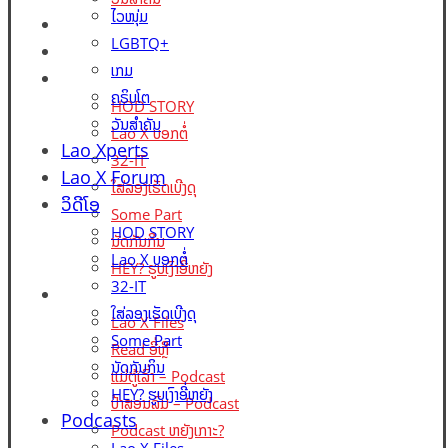
ໄວໜຸ່ມ
Lao Xperts
LGBTQ+
Lao X Forum
ເກມ
ວິດີໂອ
ຄຣິບໂຕ
HOD STORY
ວັນສຳຄັນ
Lao X ບອກຕໍ່
Lao Xperts
32-IT
Lao X Forum
ໃສ່ລອງເຮັດເບີງດຸ
ວິດີໂອ
Some Part
HOD STORY
ນັດກັນກິນ
Lao X ບອກຕໍ່
HEY? ຮູບເງົາອີ່ຫຍັງ
32-IT
Podcasts
ໃສ່ລອງເຮັດເບີງດຸ
Lao X Files
Some Part
Read ອີ່ຫຼີ
ນັດກັນກິນ
ແມ່ຕູ້ເລົ່າ – Podcast
HEY? ຮູບເງົາອີ່ຫຍັງ
ປ້າສອນລົ່ມ – Podcast
Podcasts
Podcast ຫຍັງເກາະ?