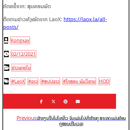
ຄັດຫຍໍ້ຈາກ: ສຸນທອນພົດ
ຕິດຕາມຂ່າວທັງໝົດຈາກ LaoX:
https://laox.la/all-
posts/
Kongxay
02/12/2021
ຂ່າວພາຍໃນ
#LaoX
#ລາວ
#ສປປລາວ
#ໄກສອນ ພົມວິຫານ
HOD
Previous
ນັກຮຽນຈີນໂມໂຫຫິວ ຈົນແລ່ນໄປທຳຮ້າຍຄູ ສາເຫດແມ່ນຍ້ອນ
ຄູສອນເກີນເວລາ