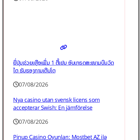
ຍີ່ປຸ່ນຊ່ວຍເຫຼືອເພີ່ມ 1 ຕື້ເຢນ ອັບເກຣດສະໜາມບິນວັດ
ໄຕ ຮັບຮອງການເຕີບໂຕ
07/08/2026
Nya casino utan svensk licens som
accepterar Swish: En jämförelse
07/08/2026
Pinup Casino Oyunları: Mostbet AZ ilə