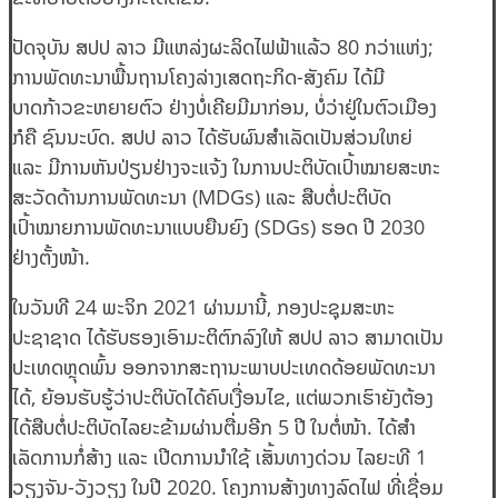
ປັດຈຸບັນ ສປປ ລາວ ມີແຫລ່ງຜະລິດໄຟຟ້າແລ້ວ 80 ກວ່າແຫ່ງ;
ການພັດທະນາພື້ນຖານໂຄງລ່າງເສດຖະກິດ-ສັງຄົມ ໄດ້ມີ
ບາດກ້າວຂະຫຍາຍຕົວ ຢ່າງບໍ່ເຄີຍມີມາກ່ອນ, ບໍ່ວ່າຢູ່ໃນຕົວເມືອງ
ກໍຄື ຊົນນະບົດ. ສປປ ລາວ ໄດ້ຮັບຜົນສໍາເລັດເປັນສ່ວນໃຫຍ່
ແລະ ມີການຫັນປ່ຽນຢ່າງຈະແຈ້ງ ໃນການປະຕິບັດເປົ້າໝາຍສະຫະ
ສະວັດດ້ານການພັດທະນາ (MDGs) ແລະ ສືບຕໍ່ປະຕິບັດ
ເປົ້າໝາຍການພັດທະນາແບບຍືນຍົງ (SDGs) ຮອດ ປີ 2030
ຢ່າງຕັ້ງໜ້າ.
ໃນວັນທີ 24 ພະຈິກ 2021 ຜ່ານມານີ້, ກອງປະຊຸມສະຫະ
ປະຊາຊາດ ໄດ້ຮັບຮອງເອົາມະຕິຕົກລົງໃຫ້ ສປປ ລາວ ສາມາດເປັນ
ປະເທດຫຼຸດພົ້ນ ອອກຈາກສະຖານະພາບປະເທດດ້ອຍພັດທະນາ
ໄດ້, ຍ້ອນຮັບຮູ້ວ່າປະຕິບັດໄດ້ຄົບເງື່ອນໄຂ, ແຕ່ພວກເຮົາຍັງຕ້ອງ
ໄດ້ສືບຕໍ່ປະຕິບັດໄລຍະຂ້າມຜ່ານຕື່ມອີກ 5 ປີ ໃນຕໍ່ໜ້າ. ໄດ້ສໍາ
ເລັດການກໍ່ສ້າງ ແລະ ເປີດການນໍາໃຊ້ ເສັ້ນທາງດ່ວນ ໄລຍະທີ 1
ວຽງຈັນ-ວັງວຽງ ໃນປີ 2020. ໂຄງການສ້າງທາງລົດໄຟ ທີ່ເຊື່ອມ