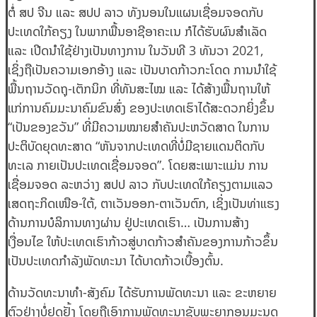
ຕໍ່ ສປ ຈີນ ແລະ ສປປ ລາວ ທັງນອນໃນແຜນເຊື່ອມຈອດກັບ
ປະເທດໃກ້ຄຽງ ໃນພາກພື້ນອາຊີອາຄະເນ ກໍໄດ້ຮັບຜົນສໍາເລັດ
ແລະ ເປີດນໍາໃຊ້ຢ່າງເປັນທາງການ ໃນວັນທີ 3 ທັນວາ 2021,
ເຊິ່ງຖືເປັນຄວາມເອກອ້າງ ແລະ ເປັນບາດກ້າວກະໂດດ ການນໍາໃຊ້
ພື້ນຖານວັດຖຸ-ເຕັກນິກ ທີ່ທັນສະໄໝ ແລະ ໄດ້ສ້າງພື້ນຖານໃຫ້
ແກ່ການຄົມມະນາຄົມຂົນສົ່ງ ຂອງປະເທດເຮົາໄດ້ສະດວກຍິ່ງຂຶ້ນ
“ເປັນຂອງຂວັນ” ທີ່ມີຄວາມໝາຍສໍາຄັນປະຫວັດສາດ ໃນການ
ປະຕິບັດຍຸດທະສາດ “ຫັນຈາກປະເທດທີ່ບໍ່ມີຊາຍແດນຕິດກັບ
ທະເລ ກາຍເປັນປະເທດເຊື່ອມຈອດ”. ໂດຍສະເພາະແມ່ນ ການ
ເຊື່ອມຈອດ ລະຫວ່າງ ສປປ ລາວ ກັບປະເທດໃກ້ຄຽງຕາມແລວ
ເສດຖະກິດເໜືອ-ໃຕ້, ຕາເວັນອອກ-ຕາເວັນຕົກ, ເຊິ່ງເປັນທ່າແຮງ
ດ້ານການບໍລິການທາງຜ່ານ ຢູ່ປະເທດເຮົາ… ເປັນການສ້າງ
ເງື່ອນໄຂ ໃຫ້ປະເທດເຮົາກ້າວສູ່ບາດກ້າວສຳຄັນຂອງການກ້າວຂຶ້ນ
ເປັນປະເທດກຳລັງພັດທະນາ ໄດ້ບາດກ້າວເບື້ອງຕົ້ນ.
ດ້ານວັດທະນາທໍາ-ສັງຄົມ ໄດ້ຮັບການພັດທະນາ ແລະ ຂະຫຍາຍ
ຕົວຢ່າງບໍ່ຢຸດຢັ້ງ ໂດຍຖືເອົາການພັດທະນາຊັບພະຍາກອນມະນຸດ