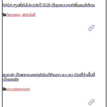
NASA ກຽມສົ່ງຄົນໄປດວງຈັນປີ 2028 ເຖິງຊຸດອາວະກາດຍັງສົ່ງມອບຊ້າກໍຕາມ
,
ວິທະຍາສາດ
ເທັກໂນໂລຢີ
ສະຫະລັດ ເປີດສາກທະລາຍກຸ່ມຄໍເຊັນເຕີຂ້າມຊາດ ລະບຸ ລາວ ເປັນໜຶ່ງໃນພື້ນທີ່
ເປົ້າໝາຍຫຼັກ
Uncategorized