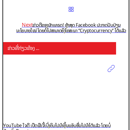
Next
ຂ່າວດີຂອງນັກເທຣດ! ຫຼ້າສຸດ Facebook ປະກາດປັບປ່ຽນ
ນະໂຍບາຍໃໝ່ ໂດຍຕໍ່ໄປສາມາດຍິງໂຄສະນາ “Cryptocurrency” ໄດ້ແລ້ວ
ຂ່າວທີ່ກ່ຽວຂ້ອງ ...
YouTube ໃຈດີ ເປີດຟີເຈີ້ເບິ່ງຄິບໄປນຳຫຼິ້ນແອັບອື່ນໄປນຳໄດ້ແລ້ວ ໂດຍບໍ່