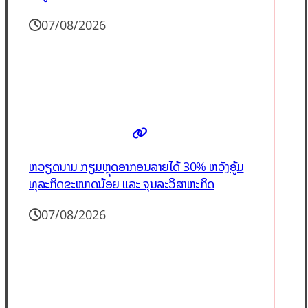
07/08/2026
ຫວຽດນາມ ກຽມຫຼຸດອາກອນລາຍໄດ້ 30% ຫວັງອູ້ມ
ທຸລະກິດຂະໜາດນ້ອຍ ແລະ ຈຸນລະວິສາຫະກິດ
07/08/2026