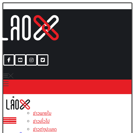
ເນື້ອຫາ
ຂ່າວພາຍໃນ
ຂ່າວທົ່ວໄປ
ຂ່າວຕ່າງປະເທດ