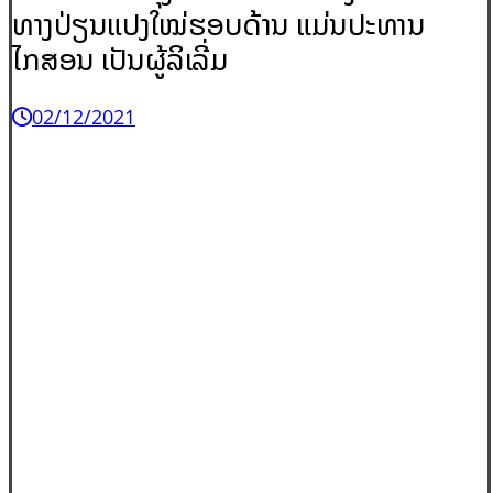
ທາງປ່ຽນແປງໃໝ່ຮອບດ້ານ ແມ່ນປະທານ
ໄກສອນ ເປັນຜູ້ລິເລີ່ມ
02/12/2021