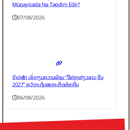
Müqayisədə Nə Təqdim Edir?
07/08/2026
ຈຳປາສັກ ເລັ່ງກຽມຄວາມພ້ອມ “ປີທ່ອງທ່ຽວລາວ-ຈີນ
2027” ຫວັງກະຕຸ້ນເສດຖະກິດທ້ອງຖິ່ນ
06/08/2026