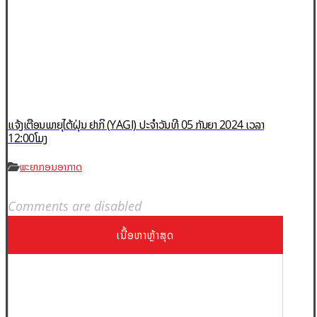
ແຈ້ງເຕືອນພາຍຸໄຕ້ຝຸ່ນ ຢາກິ (YAGI)​ ປະຈໍາວັນທີ 05 ກັນຍາ 2024 ເວລາ
12:00ໂມງ
ພະຍາກອນອາກາດ
Comments are disabled
ເນື້ອຫາຫຼ້າສຸດ