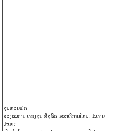
ສຸນທອນພົດ
ຂອງສະຫາຍ ທອງລຸນ ສີສຸລິດ ເລຂາທິການໃຫຍ່, ປະທານ
ປະເທດ