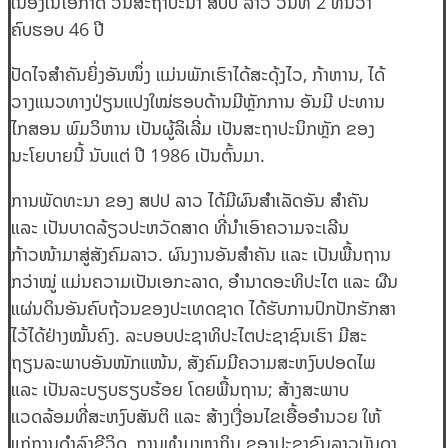
ເນື່ອງໃນໂອກາດ ວັນສະຖາປະນາ ສປປ ລາວ ວັນທີ 2 ທັນວາ
ຄົບຮອບ 46 ປີ
ປັດໄຈສຳຄັນຍິ່ງອັນໜຶ່ງ ແມ່ນພັກເຮົາໄດ້ສະດຸ້ງໄວ, ກ້າຫານ, ໄດ້
ວາງແນວທາງປ່ຽນແປງໃໝ່ຮອບດ້ານມີຫຼັກການ ອັນມີ ປະທານ
ໄກສອນ ພົມວິຫານ ເປັນຜູ້ລິເລີ່ມ ເປັນສະຖາປະນິກຫຼັກ ຂອງ
ນະໂຍບາຍນີ້ ນັບແຕ່ ປີ 1986 ເປັນຕົ້ນມາ.
ການພັດທະນາ ຂອງ ສປປ ລາວ ໄດ້ມີຜົນສໍາເລັດອັນ ສໍາຄັນ
ແລະ ເປັນບາດລ້ຽວປະຫວັດສາດ ທີ່ນໍາເອົາຄວາມຈະເລີນ
ກ້າວໜ້າມາສູ່ສັງຄົມລາວ. ຜົນງານອັນສໍາຄັນ ແລະ ເປັນພື້ນຖານ
ກວ່າໝູ່ ແມ່ນຄວາມເປັນເອກະລາດ, ອໍານາດອະທິປະໄຕ ແລະ ຜືນ
ແຜ່ນດິນອັນຄົບຖ້ວນຂອງປະເທດຊາດ ໄດ້ຮັບການປົກປັກຮັກສາ
ໄວ້ໄດ້ຢ່າງໝັ້ນຄົງ. ລະບອບປະຊາທິປະໄຕປະຊາຊົນເຮົາ ມີສະ
ຖຽນລະພາບອັນໜັກແໜ້ນ, ສັງຄົມມີຄວາມສະຫງົບປອດໄພ
ແລະ ເປັນລະບຽບຮຽບຮ້ອຍ ໂດຍພື້ນຖານ; ສ້າງສະພາບ
ແວດລ້ອມທີ່ສະຫງົບສັນຕິ ແລະ ສ້າງເງື່ອນໄຂເອື້ອອໍານວຍ ໃຫ້
ແກ່ການດຳລົງຊີວິດ, ການທໍາມາຫາກິນ ຂອງປະຊາຊົນລາວບັນດາ