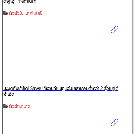
ຕ້ອງເຊົ່າ Premium
,
ຂ່າວທົ່ວໄປ
ເທັກໂນໂລຢີ
ມະນຸດຄົນທຳອິດ! Sawe ທຳລາຍກຳແພງແລ່ນມາຣາທອນຕ່ຳກວ່າ 2 ຊົ່ວໂມງໄດ້
ສຳເລັດ
ຂ່າວຕ່າງປະເທດ