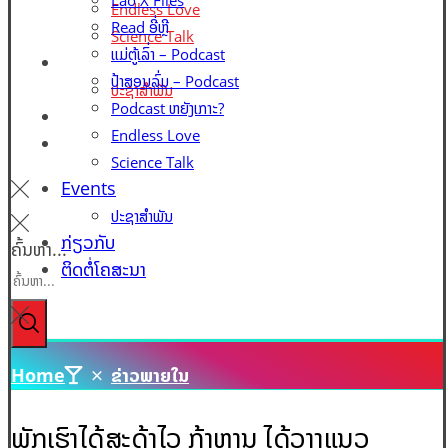
Lao X Files
Endless Love
Read ອີ່ຫຼີ
Science Talk
ແມ່ຕູ້ເລົ່າ – Podcast
Events
ປ້າສອນລົ່ມ – Podcast
ປະຊາສຳພັນ
Podcast ຫຍັງເກາະ?
ກ່ຽວກັບ
Endless Love
ຕິດຕໍ່ໂຄສະນາ
Science Talk
Events
ປະຊາສຳພັນ
ກ່ຽວກັບ
ຄົ້ນຫາ...
ຕິດຕໍ່ໂຄສະນາ
Home
ຂ່າວພາຍໃນ
ພັກເຮົາໄດ້ສະດຸ້ງໄວ ກ້າຫານ ໄດ້ວາງແນວ