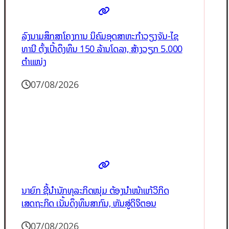
ລົງນາມສຶກສາໂຄງການ ນິຄົມອຸດສາຫະກຳວຽງຈັນ-ໄຊ
ທານີ ຕັ້ງເປົ້າດຶງທຶນ 150 ລ້ານໂດລາ, ສ້າງວຽກ 5.000
ຕຳແໜ່ງ
07/08/2026
ນາຍົກ ຊີ້ນຳນັກທຸລະກິດໜຸ່ມ ຕ້ອງນຳໜ້າແກ້ວິກິດ
ເສດຖະກິດ ເນັ້ນດຶງທຶນສາກົນ, ຫັນສູ່ດິຈິຕອນ
07/08/2026