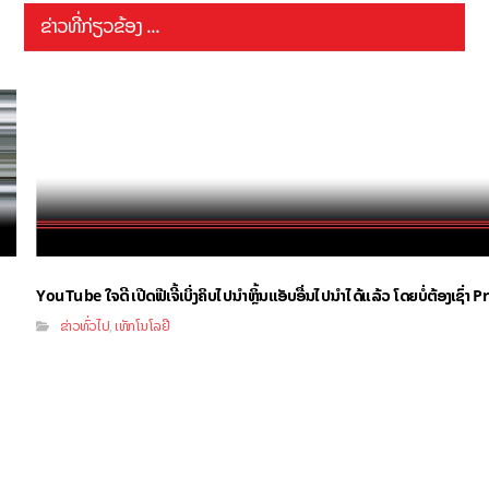
ຂ່າວທີ່ກ່ຽວຂ້ອງ ...
YouTube ໃຈດີ ເປີດຟີເຈີ້ເບິ່ງຄິບໄປນຳຫຼິ້ນແອັບອື່ນໄປນຳໄດ້ແລ້ວ ໂດຍບໍ່ຕ້ອງເຊົ່
ຂ່າວທົ່ວໄປ
ເທັກໂນໂລຢີ
,