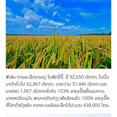
ສຳລັບ ການຜະລິດນາແຊງ ໃນສົກປີນີ້, ມີ 92,650 ເຮັກຕາ, ໃນນັ້ນ
ນາດໍາທົ່ວໄປ 62,967 ເຮັກຕາ, ນາຫວ່ານ 31,446 ເຮັກຕາ ແລະ
ນາຢອດ 1,067 ເຮັກຕາເທົ່າກັບ 103% ຂອງເນື້ອທີ່ແຜນການ,
ມາຮອດປັດຈຸບັນ ສາມາດເກັບກ່ຽວສໍາເລັດແລ້ວ 100% ຂອງເນື້ອ
ທີ່ປັກດໍາທັງໝົດ ຄາດຄະເນຜົນຜະລິດໄດ້ປະມານ 438,000 ໂຕນ.