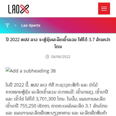
Lao Xperts
ປີ 2022 ສປປ ລາວ ຈະສູ້ຊົນຜະລິດເຂົ້າລວມ ໃຫ້ໄດ້ 3.7 ລ້ານກວ່າ
ໂຕນ
04/06/2022
ໃນປີ 2022 ນີ້, ສປປ ລາວ ກໍຄື ກະຊວງກະສິກຳ ແລະ ປ່າໄມ້
ຄາດໝາຍສູ້ຊົນ ຜະລິດເຂົ້າລວມ ປະກອບມີ: ເຂົ້ານາແຊງ, ເຂົ້ານາປີ
ແລະ ເຂົ້າໄຮ່ ໃຫ້ໄດ້ 3,701,300 ໂຕນ. ໃນນັ້ນ, ແຜນການຜະລິດ
ເຂົ້ານາປີ 755,250 ເຮັກຕາ, ຄາດຄະເນຜົນຜະລິດ 3.1 ລ້ານໂຕນ
ແລະ ແຜນການຜະລິດພືດສະບຽງອາຫານ ແລະ ຜະລິດພືດສິນຄ້າ