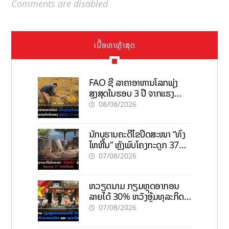
Comments are disabled
ເນື້ອຫາຫຼ້າສຸດ
FAO ຊີ້ ລາຄາອາຫານໂລກພຸ່ງ
ສູງສຸດໃນຮອບ 3 ປີ ຈາກແຮງ
ກົດດັນຂອງສົງຄາມ, El nino
08/08/2026
ນັກບູຮານຄະດີໄຂປິດສະໜາ “ທົ່ງ
ໄຫຫີນ” ຫຼັງພົບໂຄງກະດູກ 37
ຄົນໃນຫີນຍັກ
07/08/2026
ຫວຽດນາມ ກຽມຫຼຸດອາກອນ
ລາຍໄດ້ 30% ຫວັງອູ້ມທຸລະກິດ
ຂະໜາດນ້ອຍ ແລະ ຈຸນລະ
07/08/2026
ວິສາຫະກິດ