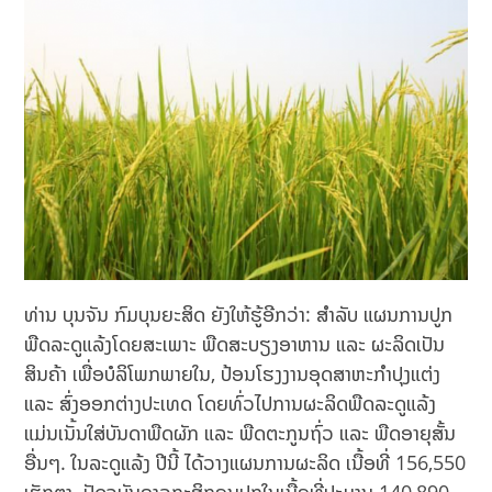
ທ່ານ ບຸນຈັນ ກົມບຸນຍະສິດ ຍັງໃຫ້ຮູ້ອີກວ່າ: ສຳລັບ ແຜນການປູກ
ພືດລະດູແລ້ງໂດຍສະເພາະ ພືດສະບຽງອາຫານ ແລະ ຜະລິດເປັນ
ສິນຄ້າ ເພື່ອບໍລິໂພກພາຍໃນ, ປ້ອນໂຮງງານອຸດສາຫະກໍາປຸງແຕ່ງ
ແລະ ສົ່ງອອກຕ່າງປະເທດ ໂດຍທົ່ວໄປການຜະລິດພືດລະດູແລ້ງ
ແມ່ນເນັ້ນໃສ່ບັນດາພືດຜັກ ແລະ ພືດຕະກູນຖົ່ວ ແລະ ພືດອາຍຸສັ້ນ
ອື່ນໆ. ໃນລະດູແລ້ງ ປີນີ້ ໄດ້ວາງແຜນການຜະລິດ ເນື້ອທີ່ 156,550
ເຮັກຕາ. ປັດຈຸບັນຊາວກະສິກອນປູກໃນເນື້ອທີ່ປະມານ 140,890