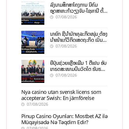
ລົງນາມສຶກສາໂຄງການ ນິຄົມ
ອຸດສາຫະກຳວຽງຈັນ-ໄຊທານີ ຕັ້ງ
ເປົ້າດຶງທຶນ 150 ລ້ານໂດລາ, ສ້າງ
07/08/2026
ວຽກ 5.000 ຕຳແໜ່ງ
ນາຍົກ ຊີ້ນຳນັກທຸລະກິດໜຸ່ມ ຕ້ອງ
ນຳໜ້າແກ້ວິກິດເສດຖະກິດ ເນັ້ນດຶງ
ທຶນສາກົນ, ຫັນສູ່ດິຈິຕອນ
07/08/2026
ຍີ່ປຸ່ນຊ່ວຍເຫຼືອເພີ່ມ 1 ຕື້ເຢນ ອັບ
ເກຣດສະໜາມບິນວັດໄຕ ຮັບຮອງ
ການເຕີບໂຕ
07/08/2026
Nya casino utan svensk licens som
accepterar Swish: En jämförelse
07/08/2026
Pinup Casino Oyunları: Mostbet AZ ilə
Müqayisədə Nə Təqdim Edir?
07/08/2026