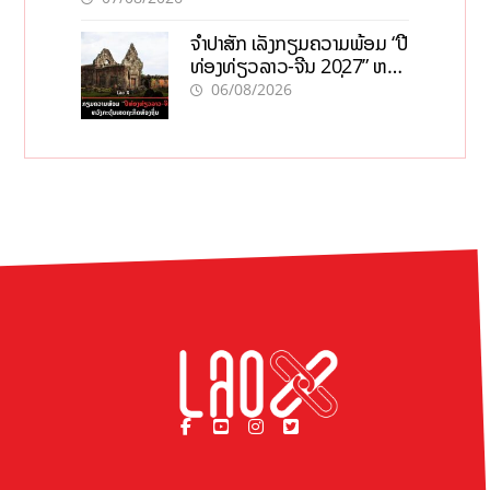
ຈຳປາສັກ ເລັ່ງກຽມຄວາມພ້ອມ “ປີ
ທ່ອງທ່ຽວລາວ-ຈີນ 2027” ຫວັງ
ກະຕຸ້ນເສດຖະກິດທ້ອງຖິ່ນ
06/08/2026