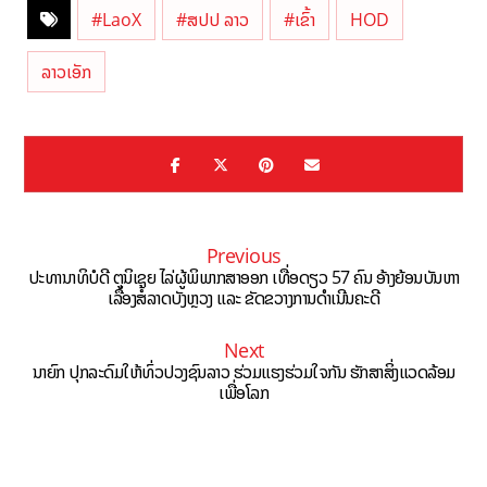
#LaoX
#ສປປ ລາວ
#ເຂົ້າ
HOD
ລາວເອັກ
Previous
ປະທານາທິບໍດີ ຕູນິເຊຍ ໄລ່ຜູ້ພິພາກສາອອກ ເທື່ອດຽວ 57 ຄົນ ອ້າງຍ້ອນບັນຫາ
ເລື່ອງສໍ້ລາດບັງຫຼວງ ແລະ ຂັດຂວາງການດຳເນີນຄະດີ
Next
ນາຍົກ ປຸກລະດົມໃຫ້ທົ່ວປວງຊົນລາວ ຮ່ວມແຮງຮ່ວມໃຈກັນ ຮັກສາສິ່ງແວດລ້ອມ
ເພື່ອໂລກ