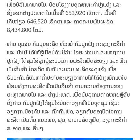
ເພື່ອບໍລິໂພກພາຍໃນ, ປ້ອນໂຮງງານອຸດສາຫະກໍາປຸງແຕ່ງ ແລະ
ສົ່ງອອກຕ່າງປະເທດ ໃນເນື້ອທີ່ 653,920 ເຮັກຕາ, ເນື້ອທີ່
ເກັບກ່ຽວ 646,520 ເຮັກຕາ ແລະ ຄາດຄະເນຜົນຜະລິດ
8,434,800 ໂຕນ.
ທ່ານ ບຸນຈັນ ກົມບຸນຍະສິດ ຫົວໜ້າກົມປູກຝັງ ກະຊວງກະສິກໍາ
ແລະ ປ່າໄມ້ ໄດ້ໃຫ້ຮູ້ເມື່ອບໍ່ດົນນີ້ວ່າ: ໄລຍະຜ່ານມາ ຂະແໜງການ
ປູກຝັງ ໄດ້ສຸມໃສ່ຊຸກຍູ້ຂະບວນການຜະລິດພືດສະບຽງ ແລະ ພືດ
ເປັນສິນຄ້າ ໂດຍຕິດພັນກັບຂະບວນ ຜະລິດລະດູແລ້ງ ເພື່ອ
ຮັບປະກັນຕໍ່ບັນຫາຄ້ຳປະກັນສະບຽງອາຫານໃຫ້ໄດ້ຢ່າງໜັກແໜ້ນ
ພ້ອມທັງການຜະລິດພືດເປັນສິນຄ້າ ຕາມຄວາມຕ້ອງການຂອງ
ຕະຫຼາດພາຍໃນ ແລະ ຕ່າງປະເທດ, ເພື່ອບັນລຸຕາມຄາດໝາຍສູ້ຊົນ
ດັ່ງກ່າວ ກົມປູກຝັງໄດ້ສຸມໃສ່ບັນດາວຽກທີ່ເປັນຈຸດສຸມ ເຊັ່ນ:
ວຽກງານປ້ອງກັນ ແລະ ກັກກັນພືດ, ວຽກຄຸ້ມຄອງປັດໄຈການ
ຜະລິດ ເປັນຕົ້ນ ແນວພັນ, ຝຸ່ນ, ຢາປາບສັດຕູພືດ, ວຽກກະສິກຳ
ສະອາດ ແລະ ອື່ນໆ.