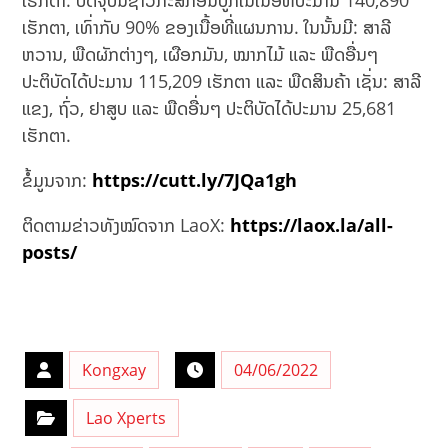
ເຮັກຕາ, ເທົ່າກັບ 90% ຂອງເນື້ອທີ່ແຜນການ. ໃນນັ້ນມີ: ສາລີ
ຫວານ, ພືດຜັກຕ່າງໆ, ເຜືອກມັນ, ໝາກໄມ້ ແລະ ພືດອື່ນໆ
ປະຕິບັດໄດ້ປະມານ 115,209 ເຮັກຕາ ແລະ ພືດສິນຄ້າ ເຊັ່ນ: ສາລີ
ແຂງ, ຖົ່ວ, ຢາສູບ ແລະ ພືດອື່ນໆ ປະຕິບັດໄດ້ປະມານ 25,681
ເຮັກຕາ.
ຂໍ້ມູນຈາກ:
https://cutt.ly/7JQa1gh
ຕິດຕາມຂ່າວທັງໝົດຈາກ LaoX:
https://laox.la/all-
posts/
Kongxay
04/06/2022
Lao Xperts