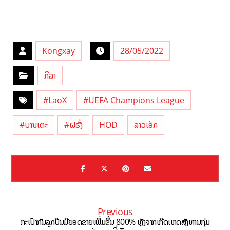
Kongxay
28/05/2022
ກິລາ
#LaoX
#UEFA Champions League
#ບານເຕະ
#ຝຣັ່ງ
HOD
ລາວເອັກ
Previous
ກະເປົາກັນລູກປືນມີຍອດຂາຍເພີ່ມຂຶ້ນ 800% ຫຼັງຈາກເກີດເຫດສັງຫານກຸ່ມ