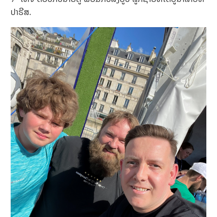
ປາຣີສ.