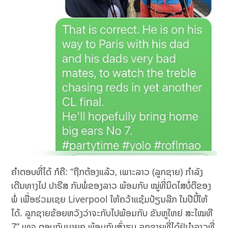
ຄຳຕອບທີ່ໄດ້ ກໍຄື: “ຖືກຕ້ອງແລ້ວ, ເພາະລາວ (ລູກຊາຍ) ກຳລັງ
ເດີນທາງໄປ ປາຣີສ ກັບພໍ່ຂອງລາວ ພ້ອມກັບ ໝູ່ທີ່ນິດໄສບໍ່ດີຂອງ
ພໍ່ ເພື່ອຮ່ວມເຊຍ Liverpool ໃຫ້ຄວ້າແຊ້ມປ້ຽນລີກ ໃນປີນີ້ໃຫ້
ໄດ້. ລູກຊາຍຂ້ອຍຫວັງວ່າຈະກັບໄປພ້ອມກັບ ຂັນຫູໃຫຍ່ ສະໄໝທີ
7” ເທຈ ຕອບກັບນາຍຄູ ພ້ອມກັບສົ່ງຮູບ ລູກຊາຍທີ່ໄດ້ຢູ່ນຳລາວທີ່