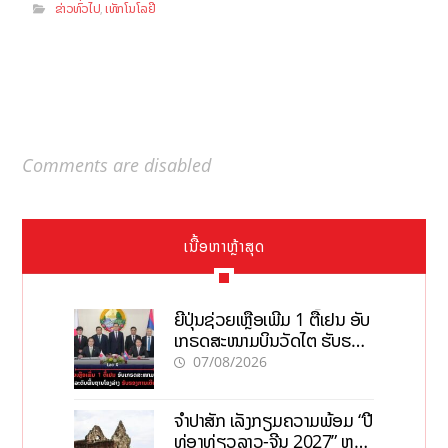
ຂ່າວທົ່ວໄປ
ເທັກໂນໂລຢີ
,
Comments are disabled
ເນື້ອຫາຫຼ້າສຸດ
ຍີ່ປຸ່ນຊ່ວຍເຫຼືອເພີ່ມ 1 ຕື້ເຢນ ອັບ
ເກຣດສະໜາມບິນວັດໄຕ ຮັບຮອງ
ການເຕີບໂຕ
07/08/2026
ຈຳປາສັກ ເລັ່ງກຽມຄວາມພ້ອມ “ປີ
ທ່ອງທ່ຽວລາວ-ຈີນ 2027” ຫວັງ