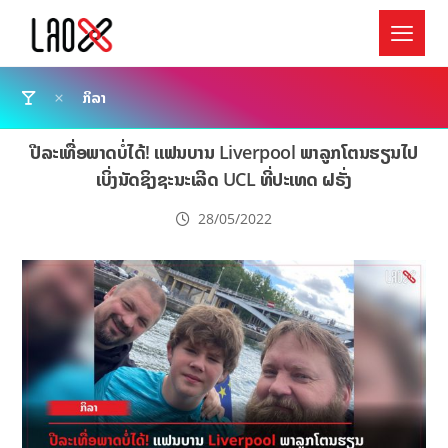
ກິລາ
ປີລະເທື່ອພາດບໍ່ໄດ້! ແຟນບານ Liverpool ພາລູກໂຕນຮຽນໄປ
ເບິ່ງນັດຊິງຊະນະເລີດ UCL ທີ່ປະເທດ ຝຣັ່ງ
28/05/2022