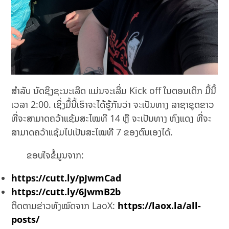
ສຳລັບ ນັດຊິງຊະນະເລີດ ແມ່ນຈະເລີ່ມ Kick off ໃນຕອນເດິກ ມື້ນີ້
ເວລາ 2:00. ເຊິ່ງມື້ນີ້ເຮົາຈະໄດ້ຮູ້ກັນວ່າ ຈະເປັນທາງ ລາຊາຊຸດຂາວ
ທີ່ຈະສາມາດຄວ້າແຊ້ມສະໄໝທີ 14 ຫຼື ຈະເປັນທາງ ຫົງແດງ ທີ່ຈະ
ສາມາດຄວ້າແຊ້ມໄປເປັນສະໄໝທີ 7 ຂອງຕົນເອງໄດ້.
ຂອບໃຈຂໍ້ມູນຈາກ:
https://cutt.ly/pJwmCad
https://cutt.ly/6JwmB2b
ຕິດຕາມຂ່າວທັງໝົດຈາກ LaoX:
https://laox.la/all-
posts/