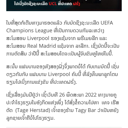
ໃນທີ່ສຸດກໍເດີນທາງມາຮອດແລ້ວ ກັບນັດຊິງຊະນະເລີດ UEFA
Champions League ທີ່ເປັນການດວນກັນລະຫວ່າງ
ສະໂມສອນ Liverpool ຮອງແຊ້ມຈາກ ພຣີເມຍລີກ ແລະ
ສະໂມສອນ Real Madrid ແຊ້ມຈາກ ລາລີກາ. ເຊິ່ງນັດນີ້ຈະເປັນ
ການຕັດສິນ ວ່າປີນີ້ ສະໂມສອນໃດຈະເປັນຜູ້ຈັບຂັນຫູໃຫຍ່ໃບນີ້.
ສະນັ້ນ ແຟນບານຂອງທັງສອງຝັ່ງຈຶ່ງພາດບໍ່ໄດ້ ກັບເກມນັດນີ້ ເຊັ່ນ
ດຽວກັນກັບ ແຟນບານ Liverpool ຄົນນີ້ ທີ່ລົງທຶນພາລູກໂຕນ
ຮຽນໄປເບິ່ງການແຂ່ງຂັນ ທີ່ປະເທດຝຣັ່ງ.
ເຊິ່ງເລື່ອງມັນມີຢູ່ວ່າ ເຊົ້າວັນທີ 26 ພຶດສະພາ 2022 ທາງນາຍຄູ
ປະຈຳໂຮງຮຽນໃນອັງກິດແຫ່ງໜຶ່ງ ໄດ້ສົ່ງຂໍ້ຄວາມໄປຫາ ເທຈ ເຮີສ
ຕັດ (Tage Herstad) ເຈົ້າຂອງຮ້ານ Tagy Bar ວ່າເປັນຫຍັງ
ລູກຊາຍເຈົ້າຄືບໍ່ໄປໂຮງຮຽນ.