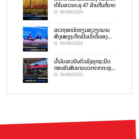
ຄຳໃນລາວທະລຸ 47 ລ້ານກີບຕໍ່ບາດ
06/08/2026
ລາວຖອດບົດຮຽນຫວຽດນາມ
ສ້າງເສດຖະກິດເປັນເຈົ້າຕົນເອງ
ກ້າວສູ່ເປົ້າໝາຍ 2035
06/08/2026
ນໍ້າມັນລາວປັບຕົວລົງທຸກຊະນິດ
ຕອບຮັບສັນຍານບວກຈາກຕະຫຼາດ
ໂລກ ແລະ ຊ່ອງແຄບຮໍມູສ
06/08/2026