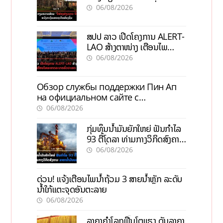
ກະຕຸ້ນເສດຖະກິດທ້ອງຖິ່ນ
06/08/2026
ສປປ ລາວ ເປີດໂຄງການ ALERT-
LAO ສ້າງຕາໜ່າງ ເຕືອນໄພ
ພະຍາດລະບາດທົ່ວປະເທດ
06/08/2026
Обзор службы поддержки Пин Ап
на официальном сайте с
актуальной информацией
06/08/2026
ກຸ່ມທຶນນ້ຳມັນຍັກໃຫຍ່ ຟັນກຳໄລ
93 ຕື້ໂດລາ ທ່າມກາງວິກິດສົງຄາມ
ລາຄານໍ້າມັນແພງ
06/08/2026
ດ່ວນ! ແຈ້ງເຕືອນໄພນໍ້າຖ້ວມ 3 ສາຍນໍ້າຫຼັກ ລະດັບ
ນໍ້າໃກ້ແຕະຈຸດອັນຕະລາຍ
06/08/2026
ລາຄາຄຳໂລກຟື້ນໂຕແຮງ ດັນລາຄາ