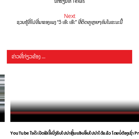
ນັກຮຽນທີ່ Texas
Next
ຊວນຮູ້ທີ່ໄປທີ່ມາຂອງເພງ “ວໍ ເອ໊ະ ເອ໊ະ” ທີ່ຕິດຫູຫຼາຍໆຄົນໃນຂະນະນີ້
ຂ່າວທີ່ກ່ຽວຂ້ອງ ...
YouTube ໃຈດີ ເປີດຟີເຈີ້ເບິ່ງຄິບໄປນຳຫຼິ້ນແອັບອື່ນໄປນຳໄດ້ແລ້ວ ໂດຍບໍ່ຕ້ອງເຊົ່