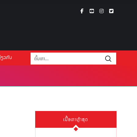
່ຽວກັບ
ເນື້ອຫາຫຼ້າສຸດ