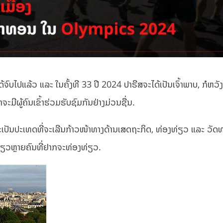
ົບໄປແລ້ວ ແລະ ໃນຄັ້ງທີ 33 ປີ 2024 ປາຣີສຈະໄດ້ເປັນເຈົ້າພາບ, ກໍຫວັງ
ະມີຜູ້ຄົນເຂົ້າຮ່ວມຮັບຊົມກັນຢ່າງມ່ວນຊື່ນ.
ເປັນປະເທດທີ່ຈະເລີນກ້າວໜ້າທາງດ້ານເສດຖະກິດ, ທ່ອງທ່ຽວ ແລະ ວັດທ
ອງທ່ຽວຫຼາຍຄົນທີ່ຢາກຈະທ່ອງທ່ຽວ.