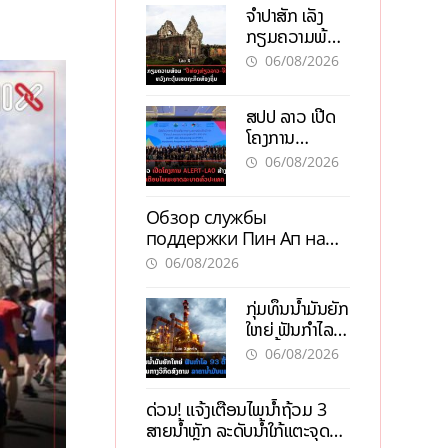
ຈຳປາສັກ ເລັ່ງ
ກຽມຄວາມພ້ອມ
“ປີທ່ອງທ່ຽວ
06/08/2026
ລາວ-ຈີນ 2027”
ຫວັງກະຕຸ້ນ
ສປປ ລາວ ເປີດ
ເສດຖະກິດ
ໂຄງການ
ທ້ອງຖິ່ນ
ALERT-LAO
06/08/2026
ສ້າງຕາໜ່າງ
ເຕືອນໄພພະຍາດ
Обзор службы
ລະບາດທົ່ວ
поддержки Пин Ап на
ປະເທດ
официальном сайте с
06/08/2026
актуальной
информацией
ກຸ່ມທຶນນ້ຳມັນຍັກ
ໃຫຍ່ ຟັນກຳໄລ
93 ຕື້ໂດລາ
06/08/2026
ທ່າມກາງວິກິດ
ສົງຄາມ ລາຄາ
ດ່ວນ! ແຈ້ງເຕືອນໄພນໍ້າຖ້ວມ 3
ນໍ້າມັນແພງ
ສາຍນໍ້າຫຼັກ ລະດັບນໍ້າໃກ້ແຕະຈຸດ