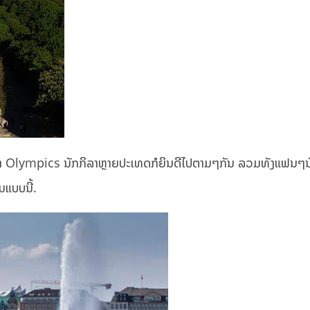
ກິລາ Olympics ນັກກິລາຫຼາຍປະເທດກໍຍິນດີໄປຕາມໆກັນ ລວມທັງແຟນໆນ
ມແບບນີ້.