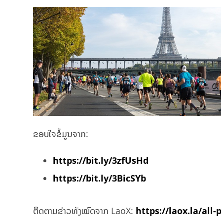
ຂອບໃຈຂໍ້ມູນຈາກ:
https://bit.ly/3zfUsHd
https://bit.ly/3BicSYb
ຕິດຕາມຂ່າວທັງໝົດຈາກ LaoX:
https://laox.la/all-