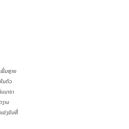
ເພີ່ມຫຼາຍ
ຍໃນຕົວ
ລ່ນມາຣາ
ົດງາມ
ຂ່ງຂັນທີ່