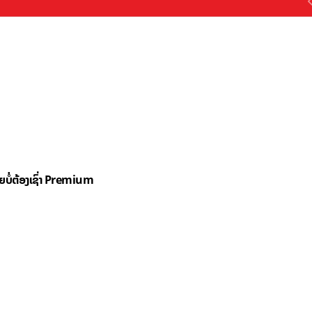
ດຍບໍ່ຕ້ອງເຊົ່າ Premium