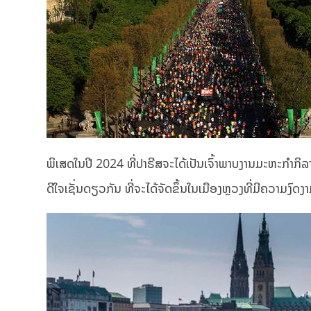
ພິເສດໃນປີ 2024 ທີ່ປາຣີສຈະໄດ້ເປັນເຈົ້າພາບງານມະຫະກຳ
ດີໃຈເຊັ່ນດຽວກັນ ທີ່ຈະໄດ້ຈັດຂຶ້ນໃນເມືອງຫຼວງທີ່ມີຄວາມງົດງາ