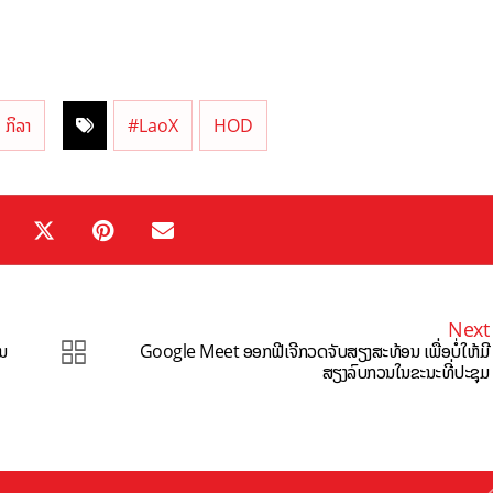
ກິລາ
#LaoX
HOD
Next
ັນ
Google Meet ອອກຟີເຈີກວດຈັບສຽງສະທ້ອນ ເພື່ອບໍ່ໃຫ້ມີ
ສຽງລົບກວນໃນຂະນະທີ່ປະຊຸມ