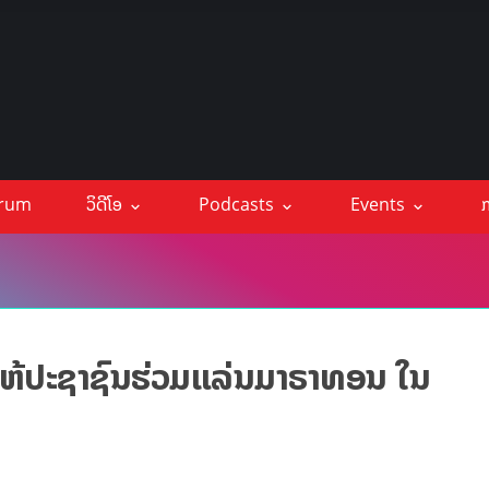
orum
ວິດີໂອ
Podcasts
Events
ກ
ໃຫ້ປະຊາຊົນຮ່ວມແລ່ນມາຣາທອນ ໃນ