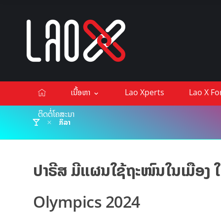
ເນື້ອຫາ
Lao Xperts
Lao X F
ຕິດຕໍ່ໂຄສະນາ
ກິລາ
ປາຣີສ ມີແຜນໃຊ້ຖະໜົນໃນເມືອງ 
Olympics 2024