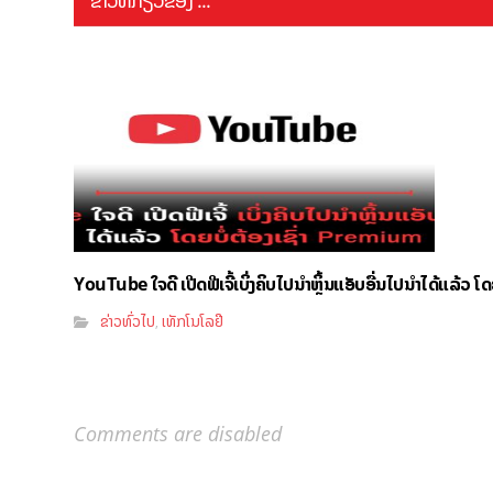
ຂ່າວທີ່ກ່ຽວຂ້ອງ ...
YouTube ໃຈດີ ເປີດຟີເຈີ້ເບິ່ງຄິບໄປນຳຫຼິ້ນແອັບອື່ນໄປນຳໄດ້ແລ້ວ ໂ
ຂ່າວທົ່ວໄປ
ເທັກໂນໂລຢີ
,
Comments are disabled