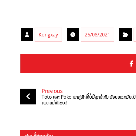
Kongxay
26/08/2021
Previous
Toto ແລະ Poko ນົກຄູ່ຮັກທີ່ບໍ່ມີລູກນຳກັນ ຍ້ອນພວກມັນເປ
ເພດແມ່ທັງສອງ!