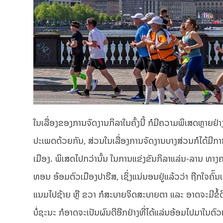
ໃນເລື່ອງຂອງການຈັດງານກິລາໃນຄັ້ງນີ້ ກໍມີຄວາມພິເສດຫຼາຍຢ່າງ
ປະເພດດ້ວຍກັນ, ສ່ວນໃນເລື່ອງການຈັດງານບາງສ່ວນກໍໄດ້ມີ
ເມືອງ. ພິເສດໄປກວ່ານັ້ນ ໃນການແຂ່ງຂັນກິລາແລ່ນ-ລານ 
ທອນ ອ້ອມຕົວເມືອງປາຣີສ, ເຊິ່ງແນ່ນອນຢູ່ແລ້ວວ່າ ຖືກໃຈຄົົນ
ແນມໄປຊ້າຍ ຫຼື ຂວາ ກໍສະບາຍຈິດສະບາຍຕາ ແລະ ອາດຈະມີຂໍ້ດີ
ບໍ່ຊະນະ ກໍອາດຈະເປັນຜົນດີອີກຢ່າງທີ່ໄດ້ແລ່ນອ້ອມໄປມາໃນຕົວເມື