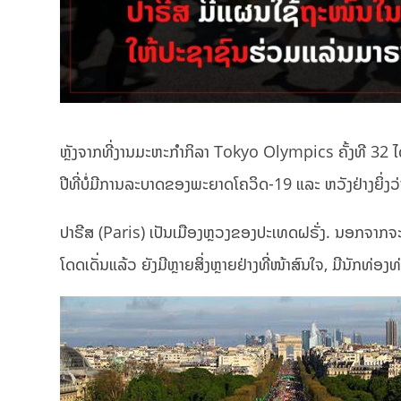
ຫຼັງຈາກທີ່ງານມະຫະກຳກິລາ Tokyo Olympics ຄັ້ງທີ 32 ໄດ້ຈ
ປີທີ່ບໍ່ມີການລະບາດຂອງພະຍາດໂຄວິດ-19 ແລະ ຫວັງຢ່າງຍິ່ງວ່າຈ
ປາຣີສ (Paris) ເປັນເມືອງຫຼວງຂອງປະເທດຝຣັ່ງ. ນອກຈາກຈະ
ໂດດເດັ່ນແລ້ວ ຍັງມີຫຼາຍສິ່ງຫຼາຍຢ່າງທີ່ໜ້າສົນໃຈ, ມີນັກທ່