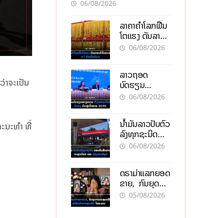
ອັນຕະລາຍ
06/08/2026
ລາຄາຄຳໂລກຟື້ນ
ໂຕແຮງ ດັນລາຄາ
ຄຳໃນລາວທະລຸ
06/08/2026
47 ລ້ານກີບຕໍ່
ບາດ
ລາວຖອດ
ວ່າຈະເປັນ
ບົດຮຽນ
ຫວຽດນາມ ສ້າງ
06/08/2026
ເສດຖະກິດເປັນ
ເຈົ້າຕົນເອງ ກ້າວສູ່
ນໍ້າມັນລາວປັບຕົວ
ເປົ້າໝາຍ 2035
ະນະທຳ ທີ່
ລົງທຸກຊະນິດ
ຕອບຮັບສັນຍານ
06/08/2026
ບວກຈາກຕະຫຼາດ
ໂລກ ແລະ ຊ່ອງ
ດຣາມ່າແລກຍອດ
ແຄບຮໍມູສ
ຂາຍ, ກົນຍຸດ
ການຕະຫຼາດສີ
05/08/2026
ເທົາ ຢາພິດ
ທຳລາຍທຸລະກິດ