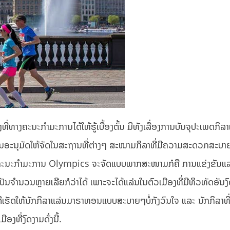
ທີ່ທາງຄະນະກຳມະການໄດ້ໃຫ້ຮູ້ເບື້ອງຕົ້ນ ມີທັງເລື່ອງການບັນຈຸປະເພດກິລາ
ການອະນຸມັດໃຫ້ຈັດໃນສະຖານທີ່ຕ່າງໆ ສະໜາມກິລາທີ່ມີຄວາມສະດວກສະບາ
ທາງຄະນະກຳມະການ Olympics ຈະຈັດແບບພາກສະໜາມກໍຄື ການແຂ່ງຂັນແ
ເປັນຈຳນວນຫຼາຍເລີຍກໍວ່າໄດ້ ເພາະຈະໄດ້ແລ່ນໃນຕົວເມືອງທີ່ມີທິວທັດອັນງ
ເຮັດໃຫ້ນັກກິລາແລ່ນມາຣາທອນແບບສະບາຍໆບໍ່ກັງວົນໃຈ ແລະ ນັກກິລາທີ່ແ
ອງທີ່ງົດງາມດັ່ງນີ້.