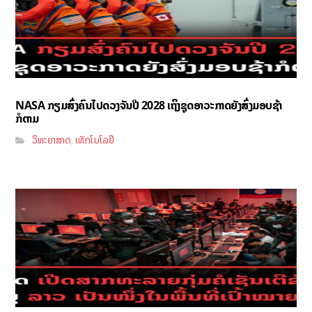
NASA ກຽມສົ່ງຄົນໄປດວງຈັນປີ 2028 ເຖິງຊຸດອາວະກາດຍັງສົ່ງມອບຊ້າ
ກໍຕາມ
ວິທະຍາສາດ
ເທັກໂນໂລຢີ
,