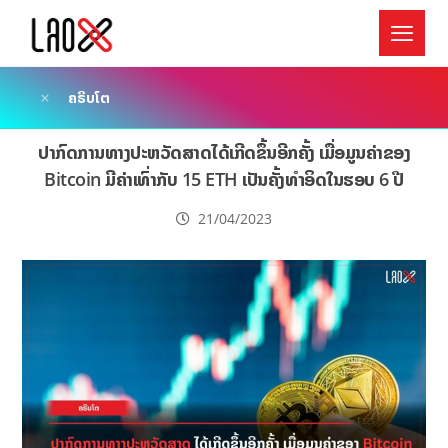
ຄຣິບໂຕ
ປາກົດການທາງປະຫວັດສາດໄດ້ເກີດຂຶ້ນອີກຄັ້ງ ເມື່ອມູນຄ່າຂອງ
Bitcoin ມີຄ່າເທົ່າກັບ 15 ETH ເປັນຄັ້ງທຳອິດໃນຮອບ 6 ປີ
21/04/2023