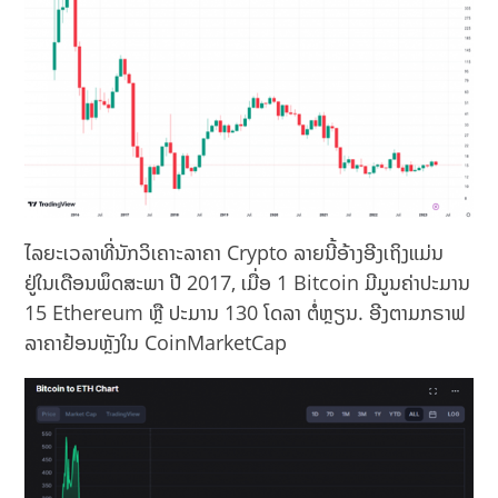
ໄລຍະເວລາທີ່ນັກວິເຄາະລາຄາ Crypto ລາຍນີ້ອ້າງອີງເຖິງແມ່ນ
ຢູ່ໃນເດືອນພຶດສະພາ ປີ 2017, ເມື່ອ 1 Bitcoin ມີມູນຄ່າປະມານ
15 Ethereum ຫຼື ປະມານ 130 ໂດລາ ຕໍ່ຫຼຽນ. ອີງຕາມກຣາຟ
ລາຄາຢ້ອນຫຼັງໃນ CoinMarketCap