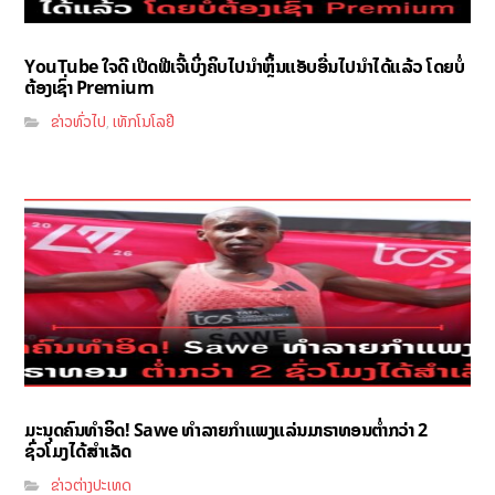
YouTube ໃຈດີ ເປີດຟີເຈີ້ເບິ່ງຄິບໄປນຳຫຼິ້ນແອັບອື່ນໄປນຳໄດ້ແລ້ວ ໂດຍບໍ່
ຕ້ອງເຊົ່າ Premium
ຂ່າວທົ່ວໄປ
ເທັກໂນໂລຢີ
,
ມະນຸດຄົນທຳອິດ! Sawe ທຳລາຍກຳແພງແລ່ນມາຣາທອນຕ່ຳກວ່າ 2
ຊົ່ວໂມງໄດ້ສຳເລັດ
ຂ່າວຕ່າງປະເທດ