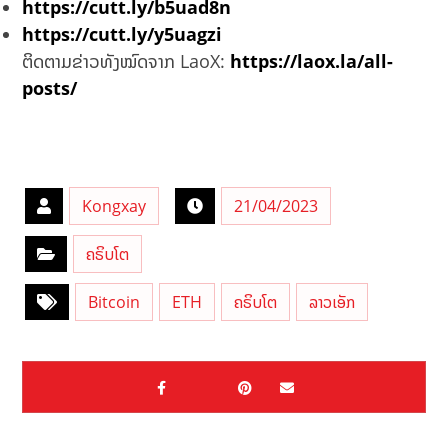
https://cutt.ly/b5uad8n
https://cutt.ly/y5uagzi
ຕິດຕາມຂ່າວທັງໝົດຈາກ LaoX:
https://laox.la/all-
posts/
Kongxay
21/04/2023
ຄຣິບໂຕ
Bitcoin
ETH
ຄຣິບໂຕ
ລາວເອັກ