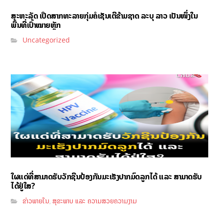
ສະຫະລັດ ເປີດສາກທະລາຍກຸ່ມຄໍເຊັນເຕີຂ້າມຊາດ ລະບຸ ລາວ ເປັນໜຶ່ງໃນ
ພື້ນທີ່ເປົ້າໝາຍຫຼັກ
Uncategorized
ໃຜແດ່ທີ່ສາມາດຮັບວັກຊີນປ້ອງກັນມະເຮັງປາກມົດລູກໄດ້ ແລະ ສາມາດຮັບ
ໄດ້ຢູ່ໃສ?
ຂ່າວພາຍໃນ
ສຸຂະພາບ ແລະ ຄວາມສວຍຄວາມງາມ
,