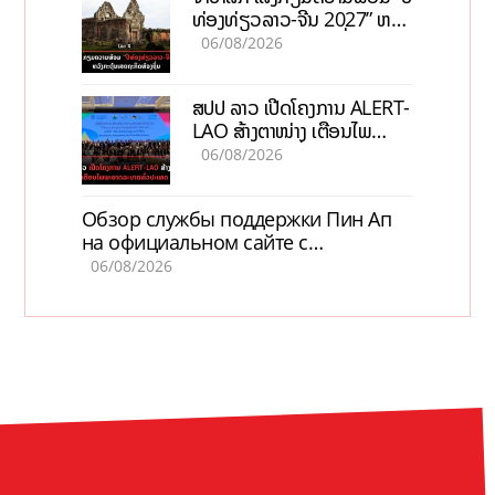
ທ່ອງທ່ຽວລາວ-ຈີນ 2027” ຫວັງ
ກະຕຸ້ນເສດຖະກິດທ້ອງຖິ່ນ
06/08/2026
ສປປ ລາວ ເປີດໂຄງການ ALERT-
LAO ສ້າງຕາໜ່າງ ເຕືອນໄພ
ພະຍາດລະບາດທົ່ວປະເທດ
06/08/2026
Обзор службы поддержки Пин Ап
на официальном сайте с
актуальной информацией
06/08/2026