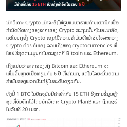
ນັກວິເຄາະ Crypto ມັກຈະອີງໃສ່ຮູບແບບກຣາຟດ້ານເຕັກນິກເພື່ອ
ກໍານົດທິດທາງຂອງລາຄາຂອງ Crypto ສະກຸນນັ້ນໆໃນອະນາຄົດ,
ເເຕ່ໃນບາງຄັ້ງ Crypto ເອງກໍມີຄວາມສຳພັນທີ່ໜ້າສົນໃຈລະຫວ່າງ
Crypto ດ້ວຍກັນເອງ ລວມເຖິງສອງ cryptocurrencies ທີ່
ໃຫຍ່ທີ່ສຸດຕາມມູນຄ່າໃນຕະຫຼາດຄື Bitcoin ແລະ Ethereum.
ເຖິງເເມ່ນວ່າລາຄາຂອງທັງ Bitcoin ເເລະ Ethereum ຈະ
ເພີ່ມຂຶ້ນຫຼາຍເມື່ອທຽບກັບ 6 ປີ ທີ່ຜ່ານມາ, ​ເເຕ່​ໃນ​ໄລຍະ​ນັ້ນ​ຄວາມ​
ສຳພັນ​ຂອງ​ພວກມັນກໍ​ຢູ່​ໃນ​ລະດັບ​ດຽວ​ກັນ​.
ທັງນີ້ 1 BTC ໃນປັດຈຸບັນມີຄ່າເທົ່າກັບ 15 ETH ອີງຕາມຂໍ້ມູນຫຼ້າ
ສຸດທີ່ບັນທຶກໄວ້ໂດຍນັກວິເຄາະ Crypto PlanB ແລະ ຖືກເເຊຣ໌
ໃນວັນທີ 20 ເມສາ.