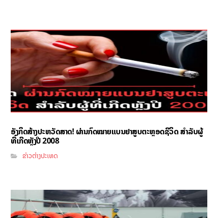
ອັງກິດສ້າງປະຫວັດສາດ! ຜ່ານກົດໝາຍແບນຢາສູບຕະຫຼອດຊີວິດ ສຳລັບຜູ້
ທີ່ເກີດຫຼັງປີ 2008
ຂ່າວຕ່າງປະເທດ