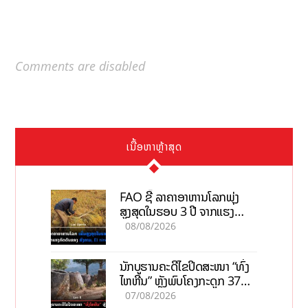
Comments are disabled
ເນື້ອຫາຫຼ້າສຸດ
FAO ຊີ້ ລາຄາອາຫານໂລກພຸ່ງ
ສູງສຸດໃນຮອບ 3 ປີ ຈາກແຮງ
ກົດດັນຂອງສົງຄາມ, El nino
08/08/2026
ນັກບູຮານຄະດີໄຂປິດສະໜາ “ທົ່ງ
ໄຫຫີນ” ຫຼັງພົບໂຄງກະດູກ 37
ຄົນໃນຫີນຍັກ
07/08/2026