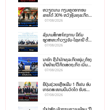
ຫວຽດນາມ ກຽມຫຼຸດອາກອນ
ລາຍໄດ້ 30% ຫວັງອູ້ມທຸລະກິດ
ຂະໜາດນ້ອຍ ແລະ ຈຸນລະ
07/08/2026
ວິສາຫະກິດ
ລົງນາມສຶກສາໂຄງການ ນິຄົມ
ອຸດສາຫະກຳວຽງຈັນ-ໄຊທານີ ຕັ້ງ
ເປົ້າດຶງທຶນ 150 ລ້ານໂດລາ, ສ້າງ
07/08/2026
ວຽກ 5.000 ຕຳແໜ່ງ
ນາຍົກ ຊີ້ນຳນັກທຸລະກິດໜຸ່ມ ຕ້ອງ
ນຳໜ້າແກ້ວິກິດເສດຖະກິດ ເນັ້ນດຶງ
ທຶນສາກົນ, ຫັນສູ່ດິຈິຕອນ
07/08/2026
ຍີ່ປຸ່ນຊ່ວຍເຫຼືອເພີ່ມ 1 ຕື້ເຢນ ອັບ
ເກຣດສະໜາມບິນວັດໄຕ ຮັບຮອງ
ການເຕີບໂຕ
07/08/2026
ຈຳປາສັກ ເລັ່ງກຽມຄວາມພ້ອມ “ປີ