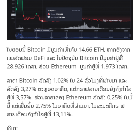
ໃນຕອນນີ້ Bitcoin ມີມູນຄ່າເທົ່າກັບ 14,66 ETH, ຫາກອີງຈາກ
ເເພລັດຟອມ DeFi ເເລະ ໃນປັດຈຸບັນ Bitcoin ມີມູນຄ່າຢູ່ທີ່
28.926 ໂດລາ, ສ່ວນ Ethereum ມູນຄ່າຢູ່ທີ່ 1.973 ໂດລາ.
ລາຄາ Bitcoin ລົດລົງ 1,02% ໃນ 24 ຊົ່ວໂມງທີ່ຜ່ານມາ ແລະ
ລົດລົງ 3,27% ຕະຫຼອດອາທິດ, ແຕ່ກຣາຟລາຍເດືອນຍັງຄົງກໍາໄລ
ຢູ່ທີ່ 3,57%. ສ່ວນລາຄາຂອງ Ethereum ລົດລົງ 0,25% ໃນມື້
ນີ້ ແຕ່ເພີ່ມຂຶ້ນ 2,75% ໃນອາທິດທີ່ຜ່ານມາ, ໃນຂະນະທີ່ກຣາຟ
ລາຍເດືອນຄົງກຳໄລຢູ່ທີ່ 13,11%.
ທີ່ມາ: