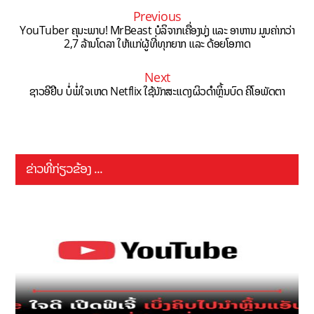
Previous
YouTuber ຄຸນະພາບ! MrBeast ບໍລິຈາກເຄື່ອງນຸ່ງ ແລະ ອາຫານ ມູນຄ່າກວ່າ
2,7 ລ້ານໂດລາ ໃຫ້ແກ່ຜູ້ທີ່ທຸກຍາກ ແລະ ດ້ອຍໂອກາດ
Next
ຊາວອີຢີບ ບໍ່ພໍ່ໃຈເຫດ Netflix ໃຊ້ນັກສະແດງຜິວດຳຫຼິ້ນບົດ ຄີໂອພັດຕາ
ຂ່າວທີ່ກ່ຽວຂ້ອງ ...