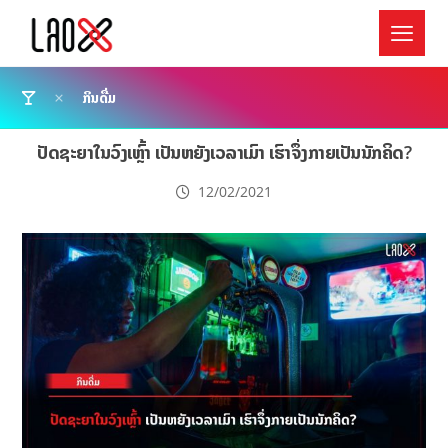
ກິນດື່ມ
ປັດຊະຍາໃນວົງເຫຼົ້າ ເປັນຫຍັງເວລາເມົາ ເຮົາຈຶ່ງກາຍເປັນນັກຄິດ?
12/02/2021