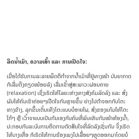
ລິດນໍ້າເມົາ, ຄວາມເສົ້າ ແລະ ການເປີດໃຈ:
ເມື່ອໄດ້ຮັບການລະລາຍພຶດຕິກໍາຈາກນໍ້າເມົາທີ່ຢູ່ທາງໜ້າ ບັນຍາກາດ
ກໍເລີ່ມຕຶງຄຽດໜ້ອຍລົງ ເລີ່ມເຂົ້າສູ່ສະພາວະຜ່ອນຄາຍ
(relaxation) ເຊິ່ງເຮັດໃຫ້ໄລຍະຫ່າງທາງສັງຄົມລົດລົງ ແລະ ສົ່ງ
ຜົນໃຫ້ຄົນເຮົາຄ່ອຍໆເປີດໃຈກັນຫຼາຍຂຶ້ນ ຍ່າງໄປຕໍາຈອກກັບໂຕະ
ທາງຂ້າງ, ລຸກຂຶ້ນເຕັ້ນເທິງໂຕະແບບບໍ່ອາຍໃຜ, ສົ່ງຂອງແກ້ມໃຫ້ໂຕະ
ໃກ້ໆ ຫຼື ເວົ້າຈາແບບເປັນກັນເອງກັບຄົນທີ່ພົບເຫັນກັນໜ້າຫ້ອງນໍ້າ,
ປະກອບກັບລະບົບການຄິດການຕັດສິນໃຈທີ່ລົດລົງເຊັ່ນກັນ ຈຶ່ງເຮັດ
ໃຫ້ບາງເທື່ອ ກໍເຮັດໃຫ້ການຮ້ອງເພງໄປເລື້ອຍໆຫຼຸດອອກມາໂດຍບໍ່