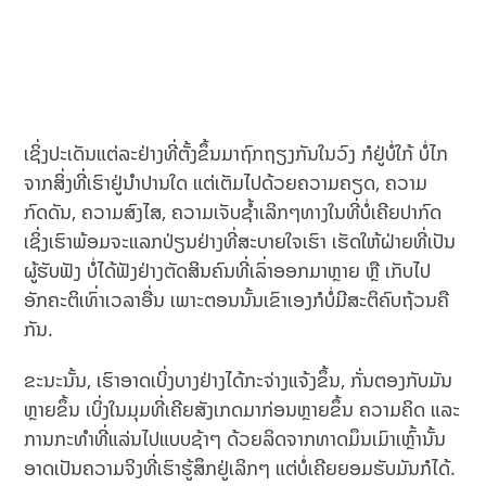
ເຊິ່ງປະເດັນແຕ່ລະຢ່າງທີ່ຕັ້ງຂຶ້ນມາຖົກຖຽງກັນໃນວົງ ກໍຢູ່ບໍ່ໃກ້ ບໍ່ໄກ
ຈາກສິ່ງທີ່ເຮົາຢູ່ນຳປານໃດ ແຕ່ເຕັມໄປດ້ວຍຄວາມຄຽດ, ຄວາມ
ກົດດັນ, ຄວາມສົງໄສ, ຄວາມເຈັບຊໍ້າເລິກໆທາງໃນທີ່ບໍ່ເຄີຍປາກົດ
ເຊິ່ງເຮົາພ້ອມຈະແລກປ່ຽນຢ່າງທີ່ສະບາຍໃຈເຮົາ ເຮັດໃຫ້ຝ່າຍທີ່ເປັນ
ຜູ້ຮັບຟັງ ບໍ່ໄດ້ຟັງຢ່າງຕັດສິນຄົນທີ່ເລົ່າອອກມາຫຼາຍ ຫຼື ເກັບໄປ
ອັກຄະຕິເທົ່າເວລາອື່ນ ເພາະຕອນນັ້ນເຂົາເອງກໍບໍ່ມີສະຕິຄົບຖ້ວນຄື
ກັນ.
ຂະນະນັ້ນ, ເຮົາອາດເບິ່ງບາງຢ່າງໄດ້ກະຈ່າງແຈ້ງຂຶ້ນ, ກັ່ນຕອງກັບມັນ
ຫຼາຍຂຶ້ນ ເບິ່ງໃນມຸມທີ່ເຄີຍສັງເກດມາກ່ອນຫຼາຍຂຶ້ນ ຄວາມຄິດ ແລະ
ການກະທໍາທີ່ແລ່ນໄປແບບຊ້າໆ ດ້ວຍລິດຈາກທາດມຶນເມົາເຫຼົ້ານັ້ນ
ອາດເປັນຄວາມຈິງທີ່ເຮົາຮູ້ສຶກຢູ່ເລິກໆ ແຕ່ບໍ່ເຄີຍຍອມຮັບມັນກໍໄດ້.