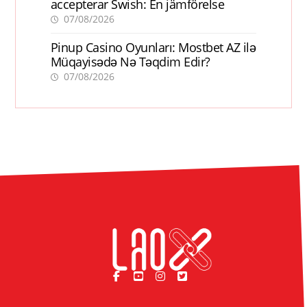
accepterar Swish: En jämförelse
07/08/2026
Pinup Casino Oyunları: Mostbet AZ ilə
Müqayisədə Nə Təqdim Edir?
07/08/2026