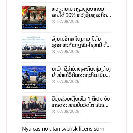
ຫວຽດນາມ ກຽມຫຼຸດອາກອນ
ລາຍໄດ້ 30% ຫວັງອູ້ມທຸລະກິດ
ຂະໜາດນ້ອຍ ແລະ ຈຸນລະ
07/08/2026
ວິສາຫະກິດ
ລົງນາມສຶກສາໂຄງການ ນິຄົມ
ອຸດສາຫະກຳວຽງຈັນ-ໄຊທານີ ຕັ້ງ
ເປົ້າດຶງທຶນ 150 ລ້ານໂດລາ, ສ້າງ
07/08/2026
ວຽກ 5.000 ຕຳແໜ່ງ
ນາຍົກ ຊີ້ນຳນັກທຸລະກິດໜຸ່ມ ຕ້ອງ
ນຳໜ້າແກ້ວິກິດເສດຖະກິດ ເນັ້ນດຶງ
ທຶນສາກົນ, ຫັນສູ່ດິຈິຕອນ
07/08/2026
ຍີ່ປຸ່ນຊ່ວຍເຫຼືອເພີ່ມ 1 ຕື້ເຢນ ອັບ
ເກຣດສະໜາມບິນວັດໄຕ ຮັບຮອງ
ການເຕີບໂຕ
07/08/2026
Nya casino utan svensk licens som