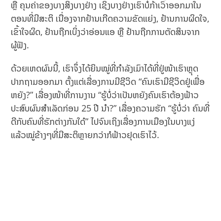
ຫຼື ຄຸນຄ່າຂອງບາງສິ່ງບາງຢ່າງ ເຊິ່ງບາງຢ່າງເຮົາບໍ່ກ້າເວົ້າອອກມາໃນ
ຕອນທີ່ມີສະຕິ ເນື່ອງຈາກຢ້ານເກີດຄວາມຂັດແຍ່ງ, ຢ້ານການຜິດໃຈ,
ເຂົ້າໃຈຜິດ, ຢ້ານຖືກເບິ່ງວ່າອ່ອນແອ ຫຼື ຢ້ານຖືກການຕັດສິນຈາກ
ຜູ້ຟັງ.
ດ້ວຍເຫດຜົນນີ້, ເຮົາຈຶ່ງໄດ້ຍິນໝູ່ທີ່ກໍາລັງເມົາໄດ້ທີ່ຢູ່ໜ້າເຮົາຫຼຸດ
ປາກຖາມອອກມາ ຕັ້ງແຕ່ເລື່ອງການມີຊີວິດ “ຄົນເຮົາມີຊີວິດຢູ່ເພື່ອ
ຫຍັງ?” ເລື່ອງໜ້າທີ່ການງານ “ຮູ້ບໍ່ວ່າເປັນຫຍັງຄົນເຮົາຕ້ອງຟ້າວ
ປະສົບຜົນສໍາເລັດກ່ອນ 25 ປີ ນໍາ?” ເລື່ອງຄວາມຮັກ “ຮູ້ບໍ່ວ່າ ຄົນທີ່
ດີກັບຄົນທີ່ຮັກຕ່າງກັນໃດ໋” ໄປຈົນເຖິງເລື່ອງການເມືອງໃນບາງແງ່
ແລ້ວໝູ່ຂ້າງໆທີ່ມີສະຕິຫຼາຍກວ່າກໍຟ້າວຢຸດເຮົາໄວ້.