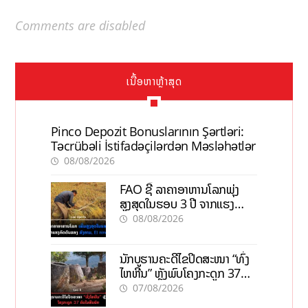
Comments are disabled
ເນື້ອຫາຫຼ້າສຸດ
Pinco Depozit Bonuslarının Şərtləri:
Təcrübəli İstifadəçilərdən Məsləhətlər
08/08/2026
FAO ຊີ້ ລາຄາອາຫານໂລກພຸ່ງ
ສູງສຸດໃນຮອບ 3 ປີ ຈາກແຮງ
ກົດດັນຂອງສົງຄາມ, El nino
08/08/2026
ນັກບູຮານຄະດີໄຂປິດສະໜາ “ທົ່ງ
ໄຫຫີນ” ຫຼັງພົບໂຄງກະດູກ 37
ຄົນໃນຫີນຍັກ
07/08/2026