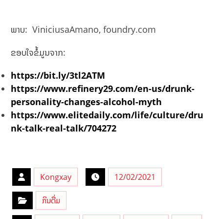
ພາບ: ViniciusaAmano, foundry.com
ຂອບໃຈຂໍ້ມູນຈາກ:
https://bit.ly/3tl2ATM
https://www.refinery29.com/en-us/drunk-
personality-changes-alcohol-myth
https://www.elitedaily.com/life/culture/dru
nk-talk-real-talk/704272
Kongxay
12/02/2021
ກິນດື່ມ