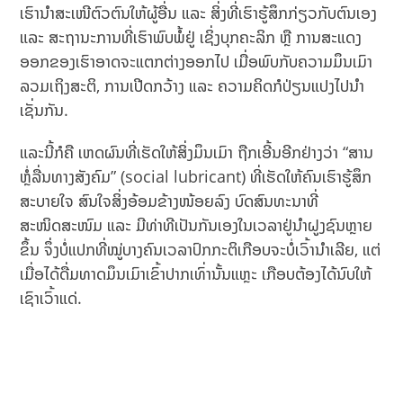
ເຮົານໍາສະເໜີຕົວຕົນໃຫ້ຜູ້ອື່ນ ແລະ ສິ່ງທີ່ເຮົາຮູ້ສຶກກ່ຽວກັບຕົນເອງ
ແລະ ສະຖານະການທີ່ເຮົາພົບພໍ້ຢູ່ ເຊິ່ງບຸກຄະລິກ ຫຼື ການສະແດງ
ອອກຂອງເຮົາອາດຈະແຕກຕ່າງອອກໄປ ເມື່ອພົບກັບຄວາມມຶນເມົາ
ລວມເຖິງສະຕິ, ການເປີດກວ້າງ ແລະ ຄວາມຄິດກໍປ່ຽນແປງໄປນໍາ
ເຊັ່ນກັນ.
ແລະນີ້ກໍຄື ເຫດຜົນທີ່ເຮັດໃຫ້ສິ່ງມຶນເມົາ ຖືກເອີ້ນອີກຢ່າງວ່າ “ສານ
ຫຼໍ່ລື່ນທາງສັງຄົມ” (social lubricant) ທີ່ເຮັດໃຫ້ຄົນເຮົາຮູ້ສຶກ
ສະບາຍໃຈ ສົນໃຈສິ່ງອ້ອມຂ້າງໜ້ອຍລົງ ບົດສົນທະນາທີ່
ສະໜິດສະໜົມ ແລະ ມີທ່າທີເປັນກັນເອງໃນເວລາຢູ່ນໍາຝູງຊົນຫຼາຍ
ຂຶ້ນ ຈຶ່ງບໍ່ແປກທີ່ໝູ່ບາງຄົນເວລາປົກກະຕິເກືອບຈະບໍ່ເວົ້ານໍາເລີຍ, ແຕ່
ເມື່ອໄດ້ດື່ມທາດມຶນເມົາເຂົ້າປາກເທົ່ານັ້ນແຫຼະ ເກືອບຕ້ອງໄດ້ນົບໃຫ້
ເຊົາເວົ້າແດ່.