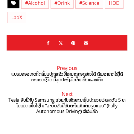
#Alcohol
#Drink
#Science
HOD
LaoX
Previous
ແບຣນຄອລເກດຄິດຄົ້ນແປງຖູແຂ້ວທີ່ສາມາດຖອດຫົວໄດ້ ດ້າມສາມາດໃຊ້ໄດ້
ຕະຫຼອດຊີວິດ ມີຈຸດປະສົງລົດຂີ້ເຫຍື້ອພລາສຕິກ
Next
Tesla ຈັບມືກັບ Samsung ຮ່ວມກັນພັດທະນາຊິບປະມວນຜົນລະດັບ 5 ນາ
ໂນແມັດເພື່ອໃຊ້ໃນ “ລະບົບຂັບຂີ່ອັດຕະໂນມັດເຕັມຮູບແບບ” (Fully
Autonomous Driving) ສຳລັບລົດ