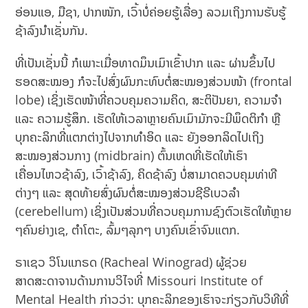
ອ່ອນແອ, ມືຊາ, ປາກໜັກ, ເວົ້າບໍ່ຄ່ອຍຮູ້ເລື່ອງ ລວມເຖິງການຮັບຮູ້
ຊ້າລົງນໍາເຊັ່ນກັນ.
ທີ່ເປັນເຊັ່ນນີ້ ກໍເພາະເມື່ອທາດມຶນເມົາເຂົ້າປາກ ແລະ ຜ່ານຂຶ້ນໄປ
ຮອດສະໝອງ ກໍຈະໄປສົ່ງຜົນກະທົບຕໍ່ສະໝອງສ່ວນໜ້າ (frontal
lobe) ເຊິ່ງເຮັດໜ້າທີ່ຄວບຄຸມຄວາມຄິດ, ສະຕິປັນຍາ, ຄວາມຈໍາ
ແລະ ຄວາມຮູ້ສຶກ. ເຮັດໃຫ້ເວລາຫຼາຍຄົນເມົາມັກຈະມີພຶດຕິກໍາ ຫຼື
ບຸກຄະລິກທີ່ແຕກຕ່າງໄປຈາກທຳອິດ ແລະ ຍັງອອກລິດໄປເຖິງ
ສະໝອງສ່ວນກາງ (midbrain) ຕົ້ນເຫດທີ່ເຮັດໃຫ້ເຮົາ
ເຄື່ອນໄຫວຊ້າລົງ, ເວົ້າຊ້າລົງ, ຄິດຊ້າລົງ ບໍ່ສາມາດຄວບຄຸມທ່າທີ
ຕ່າງໆ ແລະ ສຸດທ້າຍສົ່ງຜົນຕໍ່ສະໝອງສ່ວນຊີຣີເບວລໍາ
(cerebellum) ເຊິ່ງເປັນສ່ວນທີ່ຄວບຄຸມການຊົງຕົວເຮັດໃຫ້ຫຼາຍ
ໆຄົນຍ່າງເຊ, ຕໍາໂຕະ, ລົ້ມໆລຸກໆ ບາງຄົນເຂົ່າຈົນແຕກ.
ຣາເຊວ ວິໂນແກຣດ (Racheal Winograd)
ຜູ້ຊ່ວຍ
ສາດສະດາຈານດ້ານການວິໄຈທີ່ Missouri Institute of
Mental Health ກ່າວວ່າ: ບຸກຄະລິກຂອງເຮົາຈະກ່ຽວກັບວິທີທີ່