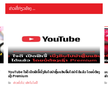
ຂ່າວທີ່ກ່ຽວຂ້ອງ ...
YouTube ໃຈດີ ເປີດຟີເຈີ້ເບິ່ງຄິບໄປນຳຫຼິ້ນແອັບອື່ນໄປນຳໄດ້ແລ້ວ ໂດຍບໍ່ຕ້ອງ
ມະ
ເຊົ່າ Premium
ສຳ
ຂ່າວທົ່ວໄປ
ເທັກໂນໂລຢີ
,