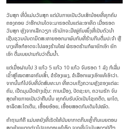
ວັນສຸກ ທີ່ບໍ່ແມ່ນວັນສຸກ ແຕ່ມັນກາຍເປັນວັນເສົານ້ອຍທີ່ທຸກຄົນ
ຄອງຄອຍ ວ່າອີກປານໃດຈະມາຮອດໃນແຕ່ລະອາທິດ ເມື່ອຮອດ
ວັນສຸກ ຫຼັງຈາກເລີກວຽກ ເຮົາມັກຈະມີໝູ່ຄົນໜຶ່ງທີ່ເປັນຕົວນຳ
ເຊີນຊວນບັນດາມິດສະຫາຍອອກມາພົບກັນທີ່ຮ້ານກິນດື່ມປະຈຳ ຫຼື
ບາງເທື່ອກໍອາດຈະໄປລອງຮ້ານໃໝ່ ພໍຮອດຮ້ານກໍພາຍົກເອົາ ຍົກ
ເອົາ ດື່ມເບຍປານກັບວ່າດື່ມນ້ຳ.
ແຕ່ເມື່ອຜ່ານໄປ 3 ແກ້ວ 5 ແກ້ວ 10 ແກ້ວ ຈົນຮອດ 1 ລັງ ກໍເລີ່ມ
ເຂົ້າສູ່ໂໝດສາລາຄົນເສົ້າ, ຂໍຮ້ອງເພງ, ຂໍເລືອກເພງເອົາແທ້ເອົາວ່າ.
ຈາກນັ້ນກໍໄປຈົບທີ່ບົດສົນທະນາ ທີ່ຫວນເຖິງຄວາມຫຼັງຂອງແຕ່ລະ
ຄົນ, ເປີດມຸມມືດຢ່າງເຊັ່ນ: ການເມືອງ, ປັດຊະຍາ, ຄວາມຮັກ ຈົນ
ສຸດທ້າຍກາຍເປັນວ່າຄືນນັ້ນ ທຸກຄົນຮັບບົດເປັນໂຊເຄຕິດ, ພາໂຕ,
ອາລິດສະໂຕເຕິນ, ເອື້ອຍອ້ອຍ, ເອື້ອຍສອດກັນເຕັມໄປໝົດ.
ຄຳຖາມກໍຄື ແມ່ນຫຍັງທີ່ເຮັດໃຫ້ບັນຍາກາດກິນເຫຼົ້າກິນເບຍຕອນ
ສຸດທ້າຍແຕກຕ່າງໄປຈາກຕອນທໍາອິດ ຈາກທີ່ເມົາມັນສຸດໆຢູ່ດີໆ