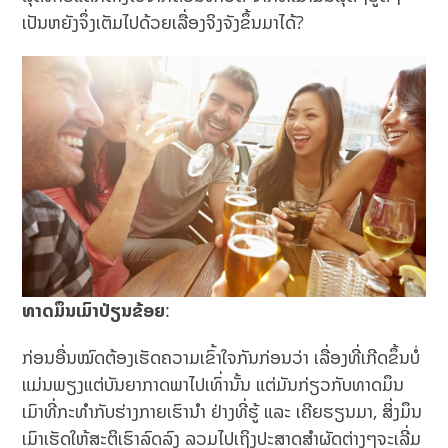
ເປັນຫຍັງຈຶ່ງເຕັມໄປດ້ວຍເລື່ອງຈິງຈັງຂຶ້ນມາໄດ້?
ທາດມຶນເມົາປ່ຽນຂ້ອຍ
:
ກ່ອນອື່ນໝົດຕ້ອງເຮັດຄວາມເຂົ້າໃຈກັນກ່ອນວ່າ ເລື່ອງທີ່ເກີດຂຶ້ນບໍ່
ແມ່ນພຽງແຕ່ບັນຍາກາດພາໄປເທົ່ານັ້ນ ແຕ່ມັນກ່ຽວກັບທາດມຶນ
ເມົາທີ່ກະທໍາກັບຮ່າງກາຍເຮົານໍາ ຢ່າງທີ່ຮູ້ ແລະ ເຄີຍຮຽນມາ, ສິ່ງມຶນ
ເມົາເຮັດໃຫ້ສະຕິເຮົາລົດລົງ ລວມໄປເຖິງປະສາດສໍາຜັດຕ່າງໆຈະເລີ່ມ