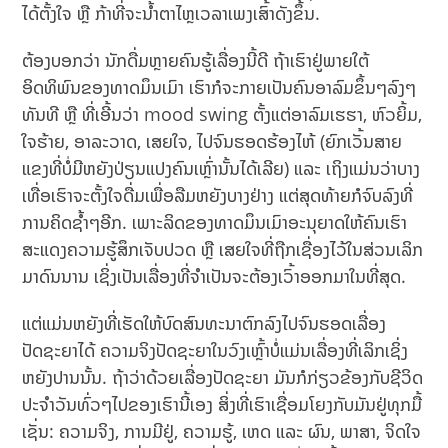
ໄດ້ຕັ້ງໃຈ ຫຼື ກ້າທີ່ຈະນໍ້າຕາໄຫຼເວລາເພງເສົ້າດັງຂຶ້ນ.
ຕ້ອງບອກວ່າ ນັກດື່ມຫຼາຍຄົນຮູ້ເລື່ອງນີ້ດີ ຖ້າເຮົາຢູ່ພາຍໃຕ້
ອິດທິພົນຂອງທາດມຶນເມົາ ເຮົາກໍຈະກາຍເປັນຄົນອາລົມຂຶ້ນໆລົງໆ
ທັນທີ ຫຼື ທີ່ເອີ້ນວ່າ mood swing ຕັ້ງແຕ່ອາລົມເຮຮາ, ຫົວຍິ້ມ,
ໃຈຮ້າຍ, ອາລະວາດ, ເສຍໃຈ, ໄປຈົນຮອດຮ້ອງໄຫ້ (ຍົກເວັ້ນສາຍ
ແຂງທີ່ບໍ່ມີຫຍັງປ່ຽນແປງຄົນເຫຼົ່ານັ້ນໄດ້ເລີຍ) ແລະ ເຖິງແມ່ນວ່າບາງ
ເທື່ອເຮົາຈະຕັ້ງໃຈດື່ມເພື່ອລືມຫຍັງບາງຢ່າງ ແຕ່ສຸດທ້າຍກໍຈົບລົງທີ່
ການຄິດຊໍ້າໆອີກ. ເພາະລິດຂອງທາດມຶນເມົາອະນຸຍາດໃຫ້ຄົນເຮົາ
ສະແດງຄວາມຮູ້ສຶກເຈັບປວດ ຫຼື ເສຍໃຈທີ່ຖືກເຊື່ອງໄວ້ໃນສ່ວນເລິກ
ມາດົນນານ ເຊິ່ງເປັນເລື່ອງທີ່ຈໍາເປັນຈະຕ້ອງເວົ້າອອກມາໃນທີ່ສຸດ.
ແຕ່ແມ່ນຫຍັງທີ່ເຮັດໃຫ້ບົດສົນທະນາຕົກລົງໄປຈົນຮອດເລື່ອງ
ປັດຊະຍາໄດ້ ຄວາມຈິງປັດຊະຍາໃນວົງເຫຼົ້າບໍ່ແມ່ນເລື່ອງທີ່ເລິກເຊິ່ງ
ຫຍັງປານນັ້ນ. ຖ້າວ່າດ້ວຍເລື່ອງປັດຊະຍາ ມັນກໍກ່ຽວຂ້ອງກັບຊີວິດ
ປະຈໍາວັນທົ່ວໆໄປຂອງເຮົານີ້ເອງ ສິ່ງທີ່ເຮົາເຊື່ອມໂຍງກັບມັນຢູ່ທຸກມື້
ເຊັ່ນ: ຄວາມຈິງ, ການມີຢູ່, ຄວາມຮູ້, ເຫດ ແລະ ຜົນ, ພາສາ, ຈິດໃຈ