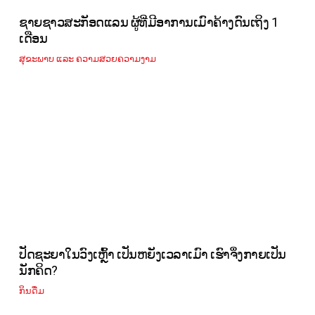
ຊາຍຊາວສະກັອດແລນ ຜູ້ທີ່ມີອາການເມົາຄ້າງດົນເຖິງ 1
ເດືອນ
ສຸຂະພາບ ແລະ ຄວາມສວຍຄວາມງາມ
ປັດຊະຍາໃນວົງເຫຼົ້າ ເປັນຫຍັງເວລາເມົາ ເຮົາຈຶ່ງກາຍເປັນ
ນັກຄິດ?
ກິນດື່ມ