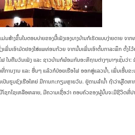
ຕິແມ່ນສ້າງຂຶ້ນໃນຕອນບ່າຍຂອງມື້ເພັງເອງບາງບ້ານກໍເຮັດແບບງ່າຍດາຍ ຈາ
ງເພິ່ນເອົາມັດຢອງໃສ່ແພທ່ອນກ້ວຍ ຈາກນັ້ນເພິ່ນເອົາຕົ້ນກາລະພຶກ ຕັ້ງໄວ້ຢ
ໄຟ ໃນຄືນວັນເພັງ ແລະ ຊາວບ້ານກໍພ້ອມກັນອະທິຖານຕ່າງໆນາໆເຊ່ັນວ່າ: ຂໍ
ີ່ການງານ ແລະ ອື່ນໆ ແລ້ວກໍປ່ອຍເຮືອໄຟ ອອກສູ່ແລວນ້ຳ, ເພິ່ນເອີ້ນຂ
ັນເປັນຮູບຊົງເຮືອໃຫຍ່ ມີການກະກຽມຫຼາຍວັນ. ຢູ່ຕາມລຳນ້ຳ ຖ້າວ່າຜູ້ໃດຫາ
ັນຜູ້ມີໂຊກໄຊເຫລືອຫລາຍ, ມີຄວາມເຊື່ອວ່າ ຄອບຄົວຂອງຜູ້ນັ້ນຈະມີຊີວິດທີ່