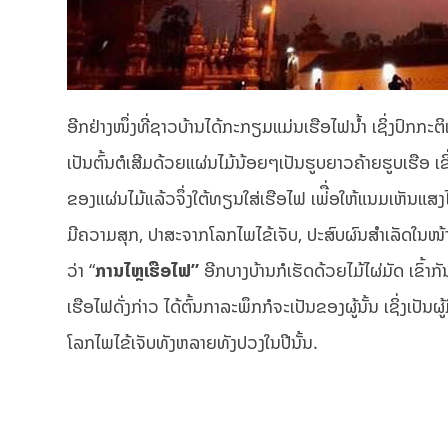
ອີກຢ່າງໜຶ່ງທີ່ຊາວບ້ານໄດ້ກະກຽມແມ່ນເຮືອໄຟນ້ຳ ເຊິ່ງປົກກະ
ເປັນຕົ້ນຕໍເສີມດ້ວຍແຜ່ນໄມ້ນ້ອຍໆເປັນຮູບຍາວຄ້າຍຮູບເຮືອ ເຊິ່
ຂອງແຜ່ນໄມ້ແລ້ວຈຶ່ງໃຕ້ທຽນໃສ່ເຮືອໄຟ ເພ່ື່ອໃຫ້ແນມເຫັນແສງ
ມີຄວາມສຸກ, ປາສະຈາກໂລກໄພໄຂ້ເຈັບ, ປະສົບຜົນສຳເລັດໃນໜ້າທ
ວ່າ “
ການໄຫຼເຮືອໄຟ”
ອີກບາງບ້ານກໍເຮັດດ້ວຍໄມ້ໄຜ່ມັດ ເຂົ້າກ
ເຮືອໄຟດັ່ງກ່າວ ໄດ້ຕົ້ນກາລະພຶກກໍຈະເປັນຂອງຜູ້ນັ້ນ ເຊິ່ງເປ
ໂລກໄພໄຂ້ເຈັບທັງຫລາຍທັງປວງໃນປີນັ້ນ.