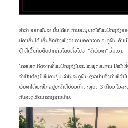
ຄຳວ່າ ອອກພັນສາ ນັ້ນໄດ້ແກ່ ການອະນຸຍາດໃຫ້ພະພິກຂຸສົງອອກ
ບ່ອນອື່ນໄດ້ ເອີ້ນອີກຢ່າງໜຶ່ງວ່າ ການອອກຈາກ ລະດູຝົນ ອັນເນ
ຫຼື ທີ່ເອີ້ນກັນຕິດປາກກັນໂດຍທົ່ວໄປວ່າ “ຈຳພັນສາ” ນັ້ນເອງ.
ໂດຍເຫດເກີດຈາກທີ່ພະພິກຂຸສົງໃນສະໄໝພຸດທະການ ມີໜ້າທີ່ຈະ
ຈຳເປັນຕ້ອງມີທີບ່ອນຢູ່ປະຈຳໃນລະດູຝົນ ຊາວບ້ານຈຶ່ງຕຳໜິວ່
ພັນສາໃຫ້ພະພິກຂຸຢູ່ປະຈຳທີ່ບ່ອນເກົ່າຕະຫຼອດ 3 ເດືອນ ໃນລະດູຝ
ກັບລະດູເຮັດນາຂອງຊາວບ້ານ.