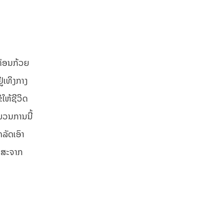
ກທ່ອນກ້ວຍ
ູ່ເທິງກາງ
ໃຫ້ຊີວິດ
ະບວນການນີ້
ກລັດເອົາ
ປາສະຈາກ