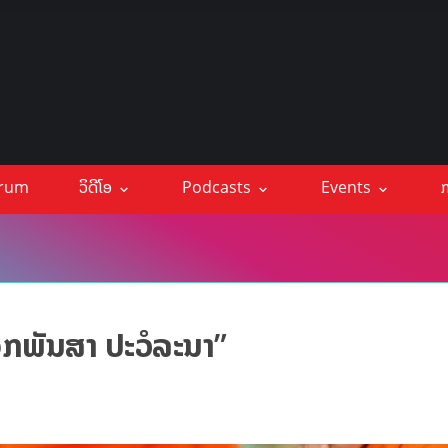
orum
ວິດີໂອ
Podcasts
Events
ກ
ກພັນສາ ປະວໍລະນາ”