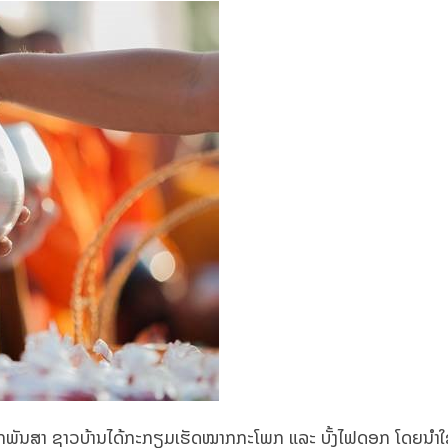
ນສາ ຊາວບ້ານໄດ້ກະກຽມເຮັດໝາກກະໂພກ ແລະ ບັ້ງໄຟດອກ ໂດຍນຳໃຊ້ຂີ້