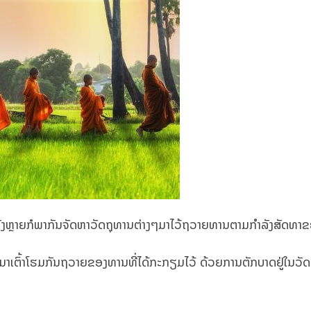
ດທັງຫຼາຍກໍພາກັນຈັດຫາວັດຖຸທານຕ່າງໆມາໄວ້ຖວາຍທານຕາມກຳລັງສັດທາຂ
ດກໍມາເຕົ້າໂຮມກັນຖວາຍຂອງທານທີ່ໄດ້ກະກຽມໄວ້ ດ້ວຍການຕັກບາດຢູ່ໃນວັ