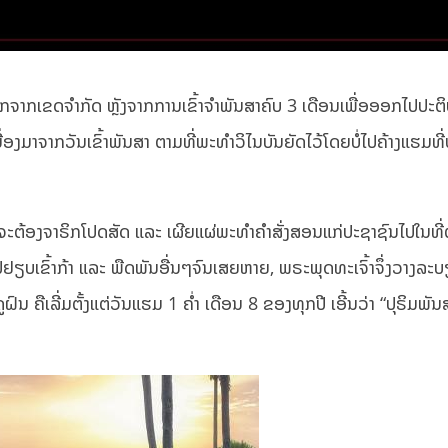
ຈາກເຂດຈໍາກັດ ຫຼັງຈາກການເຂົ້າຈຳພັນສາຄົບ 3 ເດືອນເພື່ອອອກໄປປະຕິບັ
ື່ອງມາຈາກວັນເຂົ້າພັນສາ ຕາມທີ່ພະທໍາວິໄນບັນຍັດໄວ້ໂດຍບໍ່ໄປຄ້າງແຮມທີ່
ຕ້ອງຈາຣິກໂປດສັດ ແລະ ເຜີຍແຜ່ພະທໍາຄຳສັ່ງສອນແກ່ປະຊາຊົນໄປໃນທີ່ຕ່
າໄປຢຽບເຂົ້າກ້າ ແລະ ພືດພັນອື່ນໆຈົນເສຍຫາຍ, ພຣະພຸດທະເຈົ້າຈຶ່ງວາງລ
ົນ ຄືເລີ່ມຕັ້ງແຕ່ວັນແຮມ 1 ຄ່ຳ ເດືອນ 8 ຂອງທຸກປີ ເອີ້ນວ່າ “ປຸຣິມພັນສາ