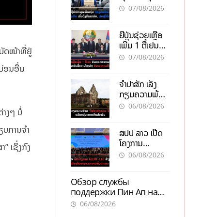
ຕ້ອງນຳໜ້າແກ້
ຕຳແໜ່ງ
07/08/2026
ວິກິດເສດຖະກິດ
ເນັ້ນດຶງທຶນ
ຍີ່ປຸ່ນຊ່ວຍເຫຼືອ
ສາກົນ, ຫັນສູ່ດິຈິ
ເພີ່ມ 1 ຕື້ເຢນ
ຕອນ
ດໜ້າທີ່ຢູ່
ອັບເກຣດ
07/08/2026
ສະໜາມບິນວັດ
ບ່ອນອື່ນ
ໄຕ ຮັບຮອງການ
ຈຳປາສັກ ເລັ່ງ
ເຕີບໂຕ
ກຽມຄວາມພ້ອມ
“ປີທ່ອງທ່ຽວ
06/08/2026
າງໆ ບໍ່
ລາວ-ຈີນ 2027”
ຫວັງກະຕຸ້ນ
ະບຽບການຈຳ
ສປປ ລາວ ເປີດ
ເສດຖະກິດ
ໂຄງການ
ທ້ອງຖິ່ນ
” ເຊິ່ງກົງ
ALERT-LAO
06/08/2026
ສ້າງຕາໜ່າງ
ເຕືອນໄພພະຍາດ
Обзор службы
ລະບາດທົ່ວ
поддержки Пин Ап на
ປະເທດ
официальном сайте с
06/08/2026
актуальной