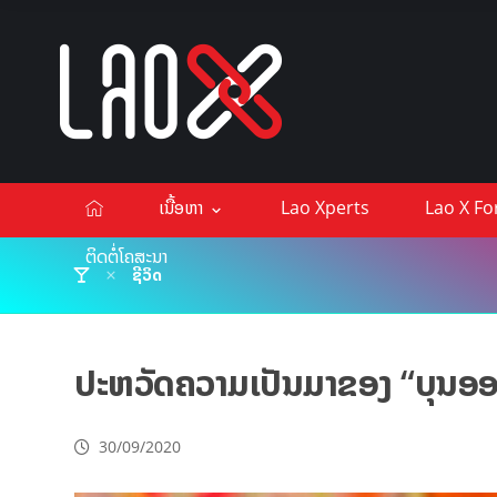
ເນື້ອຫາ
Lao Xperts
Lao X F
ຕິດຕໍ່ໂຄສະນາ
ຊີວິດ
ປະຫວັດຄວາມເປັນມາຂອງ “ບຸນອອ
30/09/2020