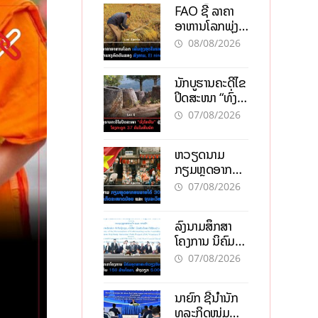
FAO ຊີ້ ລາຄາ
ອາຫານໂລກພຸ່ງ
ສູງສຸດໃນຮອບ 3
08/08/2026
ປີ ຈາກແຮງ
ກົດດັນຂອງ
ນັກບູຮານຄະດີໄຂ
ສົງຄາມ, El
ປິດສະໜາ “ທົ່ງ
nino
ໄຫຫີນ” ຫຼັງພົບ
07/08/2026
ໂຄງກະດູກ 37
ຄົນໃນຫີນຍັກ
ຫວຽດນາມ
ກຽມຫຼຸດອາກອນ
ລາຍໄດ້ 30%
07/08/2026
ຫວັງອູ້ມທຸລະກິດ
ຂະໜາດນ້ອຍ
ລົງນາມສຶກສາ
ແລະ ຈຸນລະ
ໂຄງການ ນິຄົມ
ວິສາຫະກິດ
ອຸດສາຫະກຳ
07/08/2026
ວຽງຈັນ-ໄຊທານີ
ຕັ້ງເປົ້າດຶງທຶນ
ນາຍົກ ຊີ້ນຳນັກ
150 ລ້ານໂດລາ,
ທຸລະກິດໜຸ່ມ
ສ້າງວຽກ 5.000