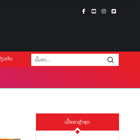
່ຽວກັບ
ເນື້ອຫາຫຼ້າສຸດ