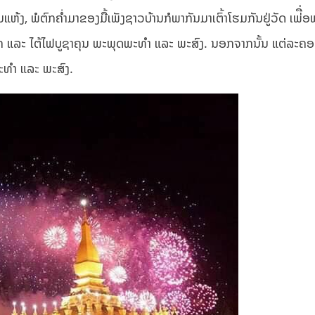
ຫ້ງ, ພໍຕົກຄ່ຳມາຂອງມື້ເພັງຊາວບ້ານກໍພາກັນມາເຕົ້າໂຮມກັນຢູ່ວັດ ເພ່ື່
 ແລະ ໄຕ້ໄຟບູຊາຄຸນ ພະພຸດພະທຳ ແລະ ພະສົງ. ນອກຈາກນັ້ນ ແຕ່ລະຄອບ
ພະທຳ ແລະ ພະສົງ.