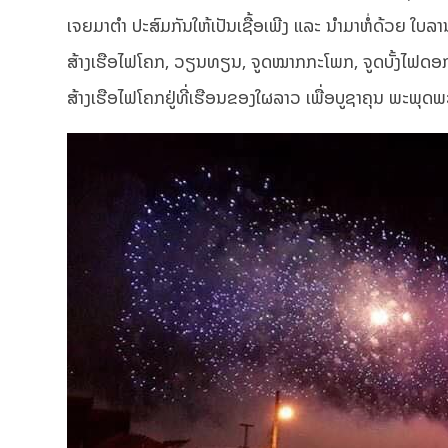
ເຈຍມາຕຳ ປະສົມກັນໃຫ້ເປັນເຊື້ອເພີງ ແລະ ນຳມາຫໍ່ດ້ວຍ ໃບລານແ
ສ້າງເຮືອໄຟໂຄກ, ວຽນທຽນ, ຈູດໝາກກະໂພກ, ຈູດບັ້ງໄຟດອກ
ສ້າງເຮືອໄຟໂຄກຢູ່ທີ່ເຮືອນຂອງໃຜລາວ ເພື່ອບູຊາຄຸນ ພະພຸດ