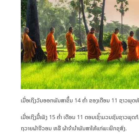
ເມື່ອເຖິງວັນອອກພັນສາຂຶ້ນ 14 ຄ່ຳ ຂອງເດືອນ 11 ຊາວພຸ
ເມື່ອເຖິງມື້ເພັງ 15 ຄ່ຳ ເດືອນ 11 ຕອນເຊົ້າມວນຊົນຊາວພຸ
ຖວາຍຜ້າຈີວອນ ຫລື ຜ້າຈຳນຳພັນສາໃຫ້ແກ່ພະພິກຂຸສົງ.