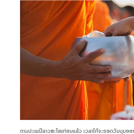
ຕາມປະເພນີລາວສະໄໝກ່ອນແລ້ວ ເວລາໃກ້ຈະຮອດວັນບຸນອອກພັ