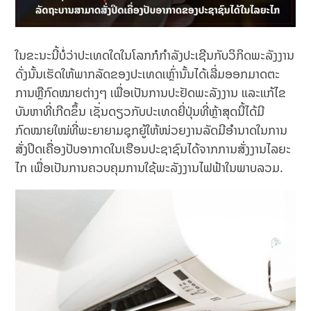
ໃນຂະນະນີ້ບໍ່ວ່າປະເທດໃດໃນໂລກກໍກໍາລັງປະເຊີນກັບວິກິດພະລັງງານ
ດັ່ງນັ້ນເຮັດໃຫ້ພາກລັດຂອງປະເທດເຫຼົ່ານັ້ນໄດ້ເລີ່ມອອກມາດຕະ
ການຫຼືກົດໝາຍຕ່າງໆ ເພື່ອເປັນການປະຢັດພະລັງງານ ແລະແກ້ໄຂ
ບັນຫາທີ່ເກີດຂຶ້ນ ເຊັ່ນດຽວກັບປະເທດຍີ່ປຸ່ນທີ່ຫຼ້າສຸດນີ້ໄດ້ມີ
ກົດໝາຍໃໝ່ທີ່ພະຍາຍາມຊຸກຍູ້ໃຫ້ໜ່ວຍງານລັດມີອຳນາດໃນການ
ສັ່ງປິດເຄື່ອງປັບອາກາດໃນເຮືອນປະຊາຊົນໄດ້ຈາກການສັ່ງງານໄລຍະ
ໄກ ເພື່ອເປັນການຄວບຄຸມການໃຊ້ພະລັງງານໄຟຟ້າໃນພາບລວມ.