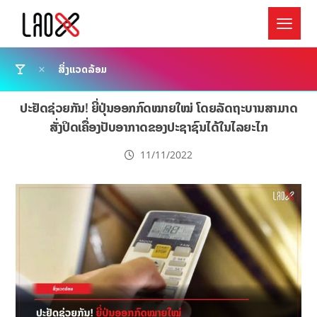
ສິ່ງແວດລ້ອມ
ປະຢັດຊ່ວຍກັນ! ຍີ່ປຸ່ນອອກກົດໝາຍໃໝ່ ໂດຍລັດຖະບານສາມາດ
ສັ່ງປິດເຄື່ອງປັບອາກາດຂອງປະຊາຊົນໄດ້ໃນໄລຍະໄກ
11/11/2022