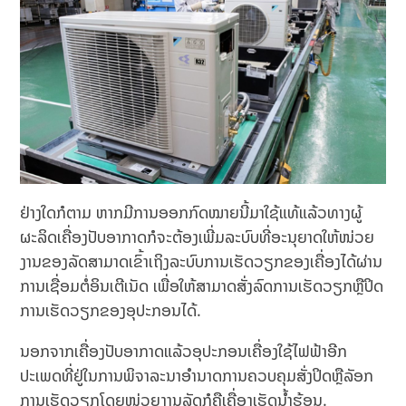
ຢ່າງໃດກໍຕາມ ຫາກມີການອອກກົດໝາຍນີ້ມາໃຊ້ແທ້ແລ້ວທາງຜູ້
ຜະລິດເຄື່ອງປັບອາກາດກໍຈະຕ້ອງເພີ່ມລະບົບທີ່ອະນຸຍາດໃຫ້ໜ່ວຍ
ງານຂອງລັດສາມາດເຂົ້າເຖິງລະບົບການເຮັດວຽກຂອງເຄື່ອງໄດ້ຜ່ານ
ການເຊື່ອມຕໍ່ອິນເຕີເນັດ ເພື່ອໃຫ້ສາມາດສັ່ງລົດການເຮັດວຽກຫຼືປິດ
ການເຮັດວຽກຂອງອຸປະກອນໄດ້.
ນອກຈາກເຄື່ອງປັບອາກາດແລ້ວອຸປະກອນເຄື່ອງໃຊ້ໄຟຟ້າອີກ
ປະເພດທີ່ຢູ່ໃນການພິຈາລະນາອໍານາດການຄວບຄຸມສັ່ງປິດຫຼືລັອກ
ການເຮັດວຽກໂດຍໜ່ວຍງານລັດກໍຄືເຄື່ອງເຮັດນ້ຳຮ້ອນ.