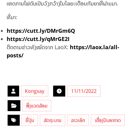
ເຫດການໄຟດັບເປັນວົງກວ້າງໃນໄລຍະເດືອນກັນຍາທີ່ຜ່ານມາ.
ທີ່ມາ:
https://cutt.ly/DMrGm6Q
https://cutt.ly/qMrGE2I
ຕິດຕາມຂ່າວທັງໝົດຈາກ LaoX:
https://laox.la/all-
posts/
Kongxay
11/11/2022
ສິ່ງແວດລ້ອມ
ຍີ່ປຸ່ນ
ລັດຖະບານ
ລາວເອັກ
ເຄື່ອງປັບອາກາດ