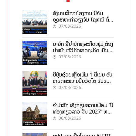
ລົງນາມສຶກສາໂຄງການ ນິຄົມ
ອຸດສາຫະກຳວຽງຈັນ-ໄຊທານີ ຕັ້ງ
ເປົ້າດຶງທຶນ 150 ລ້ານໂດລາ, ສ້າງ
07/08/2026
ວຽກ 5.000 ຕຳແໜ່ງ
ນາຍົກ ຊີ້ນຳນັກທຸລະກິດໜຸ່ມ ຕ້ອງ
ນຳໜ້າແກ້ວິກິດເສດຖະກິດ ເນັ້ນດຶງ
ທຶນສາກົນ, ຫັນສູ່ດິຈິຕອນ
07/08/2026
ຍີ່ປຸ່ນຊ່ວຍເຫຼືອເພີ່ມ 1 ຕື້ເຢນ ອັບ
ເກຣດສະໜາມບິນວັດໄຕ ຮັບຮອງ
ການເຕີບໂຕ
07/08/2026
ຈຳປາສັກ ເລັ່ງກຽມຄວາມພ້ອມ “ປີ
ທ່ອງທ່ຽວລາວ-ຈີນ 2027” ຫວັງ
ກະຕຸ້ນເສດຖະກິດທ້ອງຖິ່ນ
06/08/2026
ສປປ ລາວ ເປີດໂຄງການ ALERT-