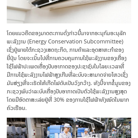
ໂດຍແນວຄິດຂອງມາດຕະການດັ່ງກ່າວນີ້ມາຈາກອະນຸກົມອະນຸລັກ
ພະລັງງານ (Energy Conservation Subcommittee)
ເຊິ່ງຢູ່ພາຍໃຕ້ກະຊວງເສດຖະກິດ, ການຄ້າແລະອຸດສາຫະກໍາຂອງ
ຍີ່ປຸ່ນ ໂດຍຈະເນັ້ນໄປທີ່ການຄວບຄຸມການໃຊ້ພະລັງງານຂອງເຄື່ອງ
ໃຊ້ໄຟຟ້າປະເພດເຄື່ອງປັບອາກາດຂອງປະຊາຊົນໃນໄລຍະເວລາທີ່
ມີການໃຊ້ພະລັງງານໄຟຟ້າສູງເກີນທີ່ລະບົບຈະສາມາດຈ່າຍໄຫວເຊິ່ງ
ມັນສ່ຽງທີ່ຈະເຮັດໃຫ້ເກີດໄຟດັບເປັນວົງກວ້າງ. ທັງນີ້ຈາກຂໍ້ມູນຂອງ
ກະຊວງພົບວ່າລະບົບເຄື່ອງປັບອາກາດເປັນຕົວໃຊ້ພະລັງງານສູງສຸດ
ໂດຍມີອັດຕາສະເລ່ຍຢູ່ທີ່ 30% ຂອງການໃຊ້ໄຟຟ້າທັງໝົດໃນພາກ
ຄົວເຮືອນ.