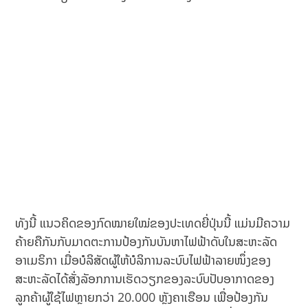
ທັງນີ້ ແນວຄິດຂອງກົດໝາຍໃໝ່ຂອງປະເທດຍີ່ປຸ່ນນີ້ ແມ່ນມີຄວາມ
ຄ້າຍຄືກັນກັບມາດຕະການປ້ອງກັນບັນຫາໄຟຟ້າດັບໃນສະຫະລັດ
ອາເມຣິກາ ເມື່ອບໍລິສັດຜູ້ໃຫ້ບໍລິການລະບົບໄຟຟ້າລາຍໜຶ່ງຂອງ
ສະຫະລັດໄດ້ສັ່ງລັອກການເຮັດວຽກຂອງລະບົບປັບອາກາດຂອງ
ລູກຄ້າຜູ້ໃຊ້ໄຟຫຼາຍກວ່າ 20.000 ຫຼັງຄາເຮືອນ ເພື່ອປ້ອງກັນ