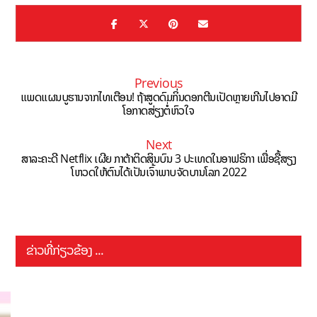
Previous
ແພດແຜນບູຮານຈາກໄທເຕືອນ! ຖ້າສູດດົມກິ່ນດອກຕີນເປັດຫຼາຍເກີນໄປອາດມີ
ໂອກາດສ່ຽງຕໍ່ຫົວໃຈ
Next
ສາລະຄະດີ Netflix ເຜີຍ ກາຕ້າຕິດສິນບົນ 3 ປະເທດໃນອາຟຣິກາ ເພື່ອຊື້ສຽງ
ໂຫວດໃຫ້ຕົນໄດ້ເປັນເຈົ້າພາບຈັດບານໂລກ 2022
ຂ່າວທີ່ກ່ຽວຂ້ອງ ...