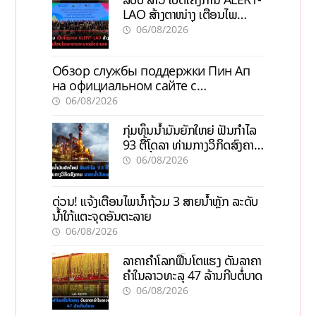
LAO ສ້າງຕາໜ່າງ ເຕືອນໄພ
ພະຍາດລະບາດທົ່ວປະເທດ
06/08/2026
Обзор службы поддержки Пин Ап
на официальном сайте с
актуальной информацией
06/08/2026
ກຸ່ມທຶນນ້ຳມັນຍັກໃຫຍ່ ຟັນກຳໄລ
93 ຕື້ໂດລາ ທ່າມກາງວິກິດສົງຄາມ
ລາຄານໍ້າມັນແພງ
06/08/2026
ດ່ວນ! ແຈ້ງເຕືອນໄພນໍ້າຖ້ວມ 3 ສາຍນໍ້າຫຼັກ ລະດັບ
ນໍ້າໃກ້ແຕະຈຸດອັນຕະລາຍ
06/08/2026
ລາຄາຄຳໂລກຟື້ນໂຕແຮງ ດັນລາຄາ
ຄຳໃນລາວທະລຸ 47 ລ້ານກີບຕໍ່ບາດ
06/08/2026