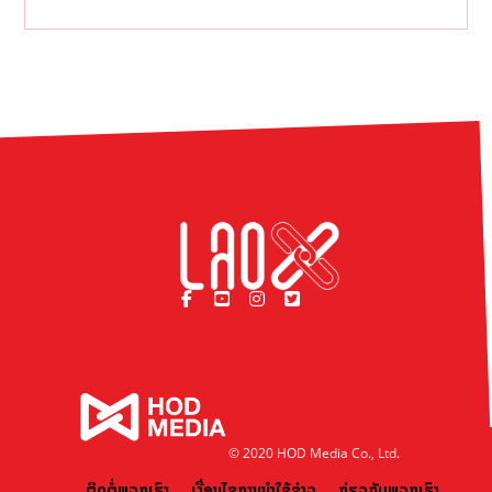
© 2020 HOD Media Co., Ltd.
ຕິດຕໍ່ພວກເຮົາ
ເງື່ອນໄຂການນຳໃຊ້ຂ່າວ
ກ່ຽວກັບພວກເຮົາ