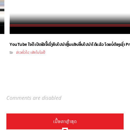
YouTube ໃຈດີ ເປີດຟີເຈີ້ເບິ່ງຄິບໄປນຳຫຼິ້ນແອັບອື່ນໄປນຳໄດ້ແລ້ວ ໂດຍບໍ່ຕ້ອງເຊົ່
ຂ່າວທົ່ວໄປ
ເທັກໂນໂລຢີ
,
Comments are disabled
ເນື້ອຫາຫຼ້າສຸດ