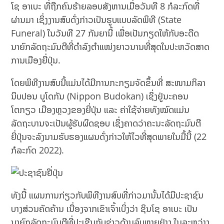
ໂຊ ອາເບະ ທີ່ຖືກຄົນຮ້າຍລອບສັງຫານເມື່ອວັນທີ 8 ກໍລະກົດທີ່
ຜ່ານມາ ເຊິ່ງງານສົບດັ່ງກ່າວເປັນຮູບແບບລັດພິທີ (State
Funeral) ໃນວັນທີ 27 ກັນຍານີ້ ເພື່ອເປັນກຽດໃຫ້ກັບອະດີດ
ນາຍົກລັດຖະມົນຕີທີ່ດຳລົງຕໍາແໜ່ງຍາວນານທີ່ສຸດໃນປະຫວັດສາດ
ການເມືອງຍີ່ປຸ່ນ.
ໂດຍພິທີງານສົບນີ້ແມ່ນໄດ້ມີການກະກຽມຈັດຂຶ້ນທີ່ ສະໜາມກິລາ
ນິບປອນ ບູໂດກັນ (Nippon Budokan) ເຊິ່ງຢູ່ນະຄອນ
ໂຕກຽວ ເມືອງຫຼວງຂອງຍີ່ປຸ່ນ ແລະ ຄ່າໃຊ້ຈ່າຍທັງໝົດແມ່ນ
ລັດຖະບານຈະເປັນຜູ້ຮັບຜິດຊອບ ເຊິ່ງຄາດວ່າຄະນະລັດຖະມົນຕີ
ຍີ່ປຸ່ນຈະລົງນາມຮັບຮອງແຜນດັ່ງກ່າວໃຫ້ໄວທີ່ສຸດພາຍໃນມື້ນີ້ (22
ກໍລະກົດ 2022).
ທັງນີ້ ແຜນການກ່ຽວກັບພິທີງານສົບທີ່ກ່າວມານັ້ນໄດ້ມີປະຊາຊົນ
ບາງສ່ວນຄັດຄ້ານ ເນື່ອງຈາກເຂົາເຈົ້າເບິ່ງວ່າ ຊິນໂຊ ອາເບະ ເປັນ
ນາຍົກລັດຖະມົນຕີທີ່ປະເຊີນກັບຂ່າວດ້ານລົບຫຼາຍຢ່າງ ໃນລະຫວ່າງ