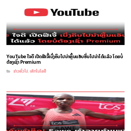
YouTube ໃຈດີ ເປີດຟີເຈີ້ເບິ່ງຄິບໄປນຳຫຼິ້ນແອັບອື່ນໄປນຳໄດ້ແລ້ວ ໂດຍບໍ່
ຕ້ອງເຊົ່າ Premium
ຂ່າວທົ່ວໄປ
ເທັກໂນໂລຢີ
,