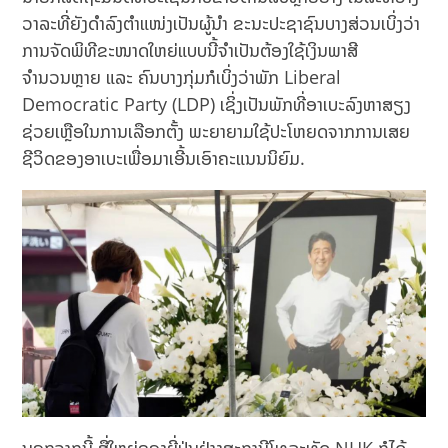
ວາລະທີ່ຍັງດຳລົງຕໍາແໜ່ງເປັນຜູ້ນຳ ຂະນະປະຊາຊົນບາງສ່ວນເບິ່ງວ່າ
ການຈັດພິທີຂະໜາດໃຫຍ່ແບບນີ້ຈຳເປັນຕ້ອງໃຊ້ເງິນພາສີ
ຈຳນວນຫຼາຍ ແລະ ຄົນບາງກຸ່ມກໍເບິ່ງວ່າພັກ Liberal
Democratic Party (LDP) ເຊິ່ງເປັນພັກທີ່ອາເບະລົງຫາສຽງ
ຊ່ວຍເຫຼືອໃນການເລືອກຕັ້ງ ພະຍາຍາມໃຊ້ປະໂຫຍດຈາກການເສຍ
ຊີວິດຂອງອາເບະເພື່ອມາເອີ້ນເອົາຄະແນນນິຍົມ.