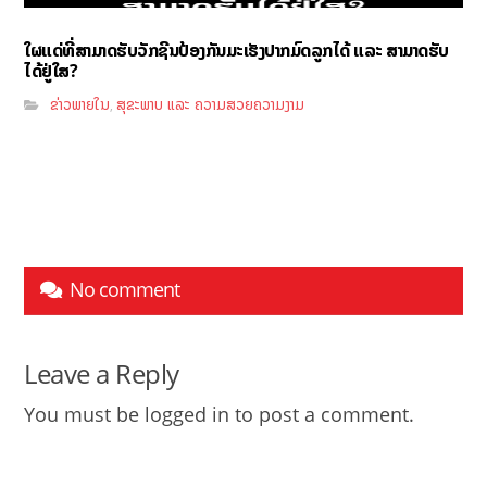
ໃຜແດ່ທີ່ສາມາດຮັບວັກຊີນປ້ອງກັນມະເຮັງປາກມົດລູກໄດ້ ແລະ ສາມາດຮັບ
ໄດ້ຢູ່ໃສ?
ຂ່າວພາຍໃນ
ສຸຂະພາບ ແລະ ຄວາມສວຍຄວາມງາມ
,
No comment
Leave a Reply
You must be
logged in
to post a comment.