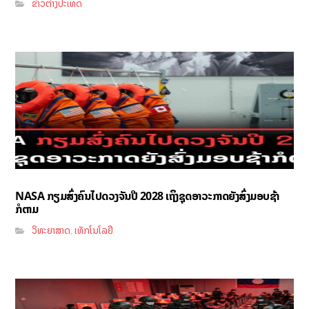
ຂ່າວຕ່າງປະເທດ
NASA ກຽມສົ່ງຄົນໄປດວງຈັນປີ 2028 ເຖິງຊຸດອາວະກາດຍັງສົ່ງມອບຊ້າ
ກໍຕາມ
ວິທະຍາສາດ
ເທັກໂນໂລຢີ
,