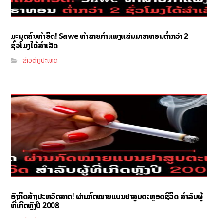
ມະນຸດຄົນທຳອິດ! Sawe ທຳລາຍກຳແພງແລ່ນມາຣາທອນຕ່ຳກວ່າ 2
ຊົ່ວໂມງໄດ້ສຳເລັດ
ຂ່າວຕ່າງປະເທດ
ອັງກິດສ້າງປະຫວັດສາດ! ຜ່ານກົດໝາຍແບນຢາສູບຕະຫຼອດຊີວິດ ສຳລັບຜູ້
ທີ່ເກີດຫຼັງປີ 2008