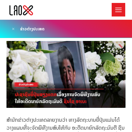
ຂ່າວຕ່າງປະເທດ
ສຳນັກຂ່າວຕ່າງປະເທດລາຍງານວ່າ ທາງລັດຖະບານຍີ່ປຸ່ນແມ່ນໄດ້
ວາງແຜນທີ່ຈະຈັດພິທີງານສົບໃຫ້ກັບ ອະດີດນາຍົກລັດຖະມົນຕີ ຊິນ