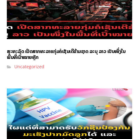
ສະຫະລັດ ເປີດສາກທະລາຍກຸ່ມຄໍເຊັນເຕີຂ້າມຊາດ ລະບຸ ລາວ ເປັນໜຶ່ງໃນ
ພື້ນທີ່ເປົ້າໝາຍຫຼັກ
Uncategorized