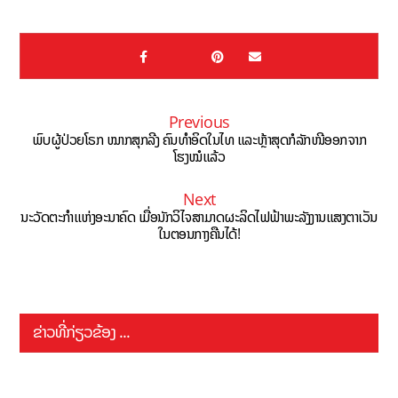
Previous
ພົບຜູ້ປ່ວຍໂຣກ ໝາກສຸກລີງ ຄົນທຳອິດໃນໄທ ແລະຫຼ້າສຸດກໍລັກໜີອອກຈາກ
ໂຮງໝໍແລ້ວ
Next
ນະວັດຕະກຳແຫ່ງອະນາຄົດ ເມື່ອນັກວິໄຈສາມາດຜະລິດໄຟຟ້າພະລັງງານແສງຕາເວັນ
ໃນຕອນກາງຄືນໄດ້!
ຂ່າວທີ່ກ່ຽວຂ້ອງ ...