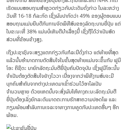
ນອກຈາກນີ້ ສື່ໃຫຍ່ຂອງຍີ່ປຸ່ນຢ່າງສະຖານີໂທລະທັດ NHK ກໍໄດ້
ເຮັດແບບສອບຖາມສຳຫຼວດກ່ຽວກັບປະເດັນດັ່ງກ່າວ ໃນລະຫວ່າງ
ວັນທີ 16-18 ກໍລະກົດ ເຊິ່ງຜົນປາກົດວ່າ 49% ຂອງຜູ້ຕອບແບບ
ສອບຖາມແມ່ນຍິນດີກັບການຈັດພິທີສົບຂອງລັດຖະບານຍີ່ປຸ່ນ ແຕ່
ໃນຂະນະທີ່ 38% ແມ່ນບໍ່ເຫັນດີນຳເລື່ອງນີ້ ເຊິ່ງຖືໄດ້ວ່າເປັນສັດ
ສ່ວນທີ່ຂ້ອນຂ້າງສູງ.
ເຖິງປະຊາຊົນຈະສຽງແຕກກ່ຽວກັບກໍລະນີດັ່ງກ່າວ ແຕ່ທ້າຍທີ່ສຸດ
ແລ້ວນັ້ນອຳນາດການຕັດສິນໃຈໃນຂັ້ນສຸດທ້າຍແມ່ນຈະຂຶ້ນກັບ ຟູມິ
ໂອະ ຄິຊິດະ ນາຍົກລັດຖະມົນຕີຍີ່ປຸ່ນຄົນປັດຈຸບັນ ເຊິ່ງຟູມິໂອະນັ້ນ
ຈຳເປັນຕ້ອງຕັດສິນໃຈຢ່າງໄວວາ ເນື່ອງຈາກວ່າພິທີງານສົບຈະມີ
ບຸກຄົນສຳຄັນຈາກຕ່າງປະເທດມາເຂົ້າຮ່ວມໄວ້ອາໄລເປັນ
ຈຳນວນຫຼາຍ ດ້ວຍເຫດນັ້ນຈະສົ່ງຜົນໃຫ້ທາງຄະນະລັດຖະມົນຕີ
ຍີ່ປຸ່ນຕ້ອງເລັ່ງຍົກລະດັບມາດຕະການຮັກສາຄວາມປອດໄພ ແລະ
ກຽມພ້ອມສຳລັບການເຈລະຈາທາງການທູດກັບປະເທດອື່ນໆ ອີກ
ພ້ອມ.