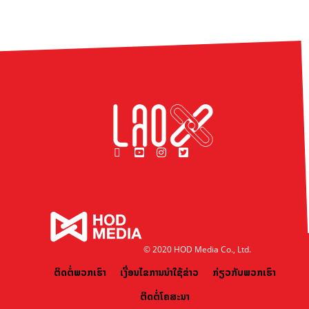
© 2020 HOD Media Co., Ltd.
ຕິດຕໍ່ພວກເຮົາ
ເງື່ອນໄຂການນຳໃຊ້ຂ່າວ
ກ່ຽວກັບພວກເຮົາ
ຕິດຕໍ່ໂຄສະນາ