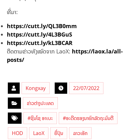
ທີ່ມາ:
https://cutt.ly/QL3B0mm
https://cutt.ly/4L3BGuS
https://cutt.ly/kL3BCAR
ຕິດຕາມຂ່າວທັງໝົດຈາກ LaoX:
https://laox.la/all-
posts/
Kongxay
22/07/2022
ຂ່າວຕ່າງປະເທດ
#ຊິນໂຊ ອາເບະ
#ອະດີດຮອງນາຍົກລັດຖະມົນຕີ
HOD
LaoX
ຍີ່ປຸ່ນ
ລາວເອັກ