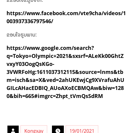
https://www.facebook.com/vte9cha/videos/1
003937336797546/
ຂອບໃຈຮູບພາບ:
https://www.google.com/search?
q=Tokyo+Olympic+2021&sxsrf=ALeKk00GhtZ
vxyY03OogQsKGo-
3VWRFoHg:1611037312115&source=lnms&tb
m=isch&sa=X&ved=2ahUKEwjCg9XVrafuAhU
GILcAHacEDBIQ_AUoAXoECBMQAw&biw=128
0&bih=665#imgrc=Zhpt_tVmQsSdRM
Kongxay
19/01/2021