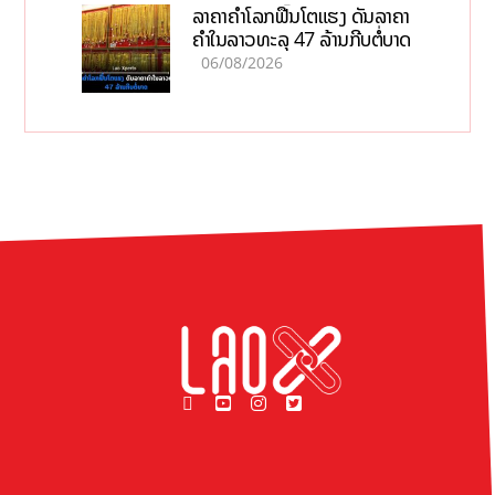
ລາຄາຄຳໂລກຟື້ນໂຕແຮງ ດັນລາຄາ
ຄຳໃນລາວທະລຸ 47 ລ້ານກີບຕໍ່ບາດ
06/08/2026