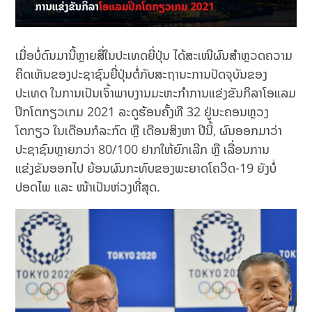
ເມື່ອບໍ່ດົນມານີ້ຫຼາຍສື່ໃນປະເທດຍີ່ປຸ່ນ ໄດ້ສະເໜີຜົນສໍາຫຼວດຄວາມ
ຄິດເຫັນຂອງປະຊາຊົນຍີ່ປຸ່ນຕໍ່ກັບສະຖານະການປັດຈຸບັນຂອງ
ປະເທດ ໃນການເປັນເຈົ້າພາບງານມະຫະກໍາການແຂ່ງຂັນກິລາໂອແລມ
ປິກໂຕກຽວເກມ 2021 ລະດູຮ້ອນຄັ້ງທີ 32 ຢູ່ນະຄອນຫຼວງ
ໂຕກຽວ ໃນເດືອນກໍລະກົດ ຫຼື ເດືອນສິງຫາ ປີນີ້, ຜົນອອກມາວ່າ
ປະຊາຊົນຫຼາຍກວ່າ 80/100 ຢາກໃຫ້ຍົກເລີກ ຫຼື ເລື່ອນການ
ແຂ່ງຂັນອອກໄປ ຍ້ອນຜົນກະທົບຂອງພະຍາດໂຄວິດ-19 ຍັງບໍ່
ປອດໄພ ແລະ ໜ້າເປັນຫ່ວງທີ່ສຸດ.