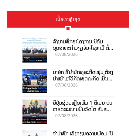
ເນື້ອຫາຫຼ້າສຸດ
ລົງນາມສຶກສາໂຄງການ ນິຄົມ
ອຸດສາຫະກຳວຽງຈັນ-ໄຊທານີ ຕັ້ງ
ເປົ້າດຶງທຶນ 150 ລ້ານໂດລາ, ສ້າງ
07/08/2026
ວຽກ 5.000 ຕຳແໜ່ງ
ນາຍົກ ຊີ້ນຳນັກທຸລະກິດໜຸ່ມ ຕ້ອງ
ນຳໜ້າແກ້ວິກິດເສດຖະກິດ ເນັ້ນດຶງ
ທຶນສາກົນ, ຫັນສູ່ດິຈິຕອນ
07/08/2026
ຍີ່ປຸ່ນຊ່ວຍເຫຼືອເພີ່ມ 1 ຕື້ເຢນ ອັບ
ເກຣດສະໜາມບິນວັດໄຕ ຮັບຮອງ
ການເຕີບໂຕ
07/08/2026
ຈຳປາສັກ ເລັ່ງກຽມຄວາມພ້ອມ “ປີ