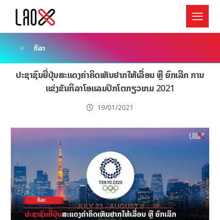
ກິລາ
ປະຊາຊົນຍີ່ປຸ່ນສະແດງຄໍາຄິດເຫັນຢາກໃຫ້ເລື່ອນ ຫຼື ຍົກເລີກ ການ
ແຂ່ງຂັນກິລາໂອແລມປິກໂຕກຽວເກມ 2021
19/01/2021