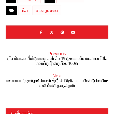
ກິລາ
ຂ່າວຕ່າງປະເທດ
Previous
ດູໄບ-ຟິນແລນ ເລີ່ມໃຊ້ໝາດົມກວດໂຄວິດ-19 ຢູ່ສະໜາມບິນ ພົບວ່າກວດໄດ້ໄວ
ກວ່າເຄື່ອງ ຖືກຕ້ອງເກືອບ 100%
Next
ທະນາຄານແຫ່ງຊາດສິງກະໂປແນະນຳ ສົ່ງອັ່ງເປົາ Digital ແທນດີກວ່າຖ້າຢາກໄດ້ທະ
ນະບັດໃໝ່ຕ້ອງຈອງລ່ວງໜ້າ
ຂ່າວທີ່ກ່ຽວຂ້ອງ ...