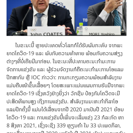
ໃນຂະນະນີ້ ຫຼາຍປະເທດທົ່ວໂລກກໍໄດ້ຮັບຜົນກະທົບ ຈາກພະ
ຍາດໂຄວິດ-19 ແລະ ພົບກັບຄວາມທ້າທາຍ ພ້ອມກັບຄວາມສ່ຽງ
ຕ່າງໆທີ່ບໍ່ເຄີຍມີມາກ່ອນ. ໃນຂະນະທີ່ປະທານຄະນະກໍາມະການ
ຈັດການແຂ່ງຂັນ ແລະ ຜູ້ຮ່ວມຈັດງານກໍຄືຄະນະກໍາມະການໂອແລມ
ປິກສາກົນ ຫຼື IOC ກ່າວວ່າ: ການກະກຽມຄວາມພ້ອມສໍາລັບງານ
ແມ່ນຄືບໜ້າຂຶ້ນເລື້ອຍໆ ໂດຍສະເພາະແມ່ນແຜນການຮັບມືຈາກພະ
ຍາດໂຄວິດ-19 ເຊິ່ງຫວັງຢ່າງຍິ່ງວ່າ ວັກຊີນ ປ້ອງກັນໂຄວິດຈະມີ
ປະສິດທິພາບສູງ ເຖິງການແຂ່ງຂັນ. ສໍາລັບງານມະຫະກໍາກິລາໂອ
ແລມປິກຄັ້ງນີ້ ແມ່ນໄດ້ເລື່ອນຈາກປີ 2020 ມາເປັນປີ 2021 ຍ້ອນ
ໂຄວິດ-19 ແລະ ການແຂ່ງຂັນນີ້ເພິ່ນຈະເລີ່ມແຂ່ງ 23 ກໍລະກົດ ຫາ
8 ສິງຫາ 2021, ເຊິ່ງຈະຊິງ 339 ຫຼຽນຄໍາ ໃນ 33 ປະເພດກິລາ,