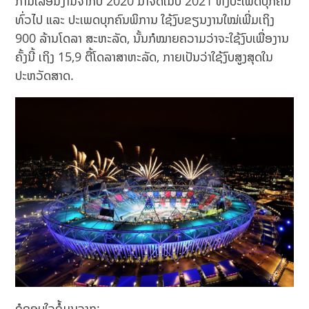
ການເລື່ອນງານຈາກປີ 2020 ມາຈັດໃນປີ 2021 ທັງປະເພດບຸກຄົນ
ທົ່ວໄປ ແລະ ປະເພດບຸກຄົນພິການ ໃຊ້ງົບຂຽນງານໃໝ່ເພີ່ມເຖິງ
900 ລ້ານໂດລາ ສະຫະລັດ, ນັ້ນກໍໝາຍຄວາມວ່າຈະໃຊ້ງົບເພື່ອງານ
ຄັ້ງນີ້ ເຖິງ 15,9 ຕື້ໂດລາສາຫະລັດ, ກາຍເປັນວ່າໃຊ້ງົບສູງສຸດໃນ
ປະຫວັດສາດ.
ຂໍຂອບໃຈຂໍ້ມູນຈາກ: