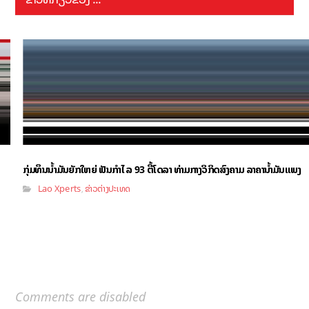
ກຸ່ມທຶນນ້ຳມັນຍັກໃຫຍ່ ຟັນກຳໄລ 93 ຕື້ໂດລາ ທ່າມກາງວິກິດສົງຄາມ ລາຄານໍ້າມັນແພງ
Lao Xperts
ຂ່າວຕ່າງປະເທດ
,
Comments are disabled