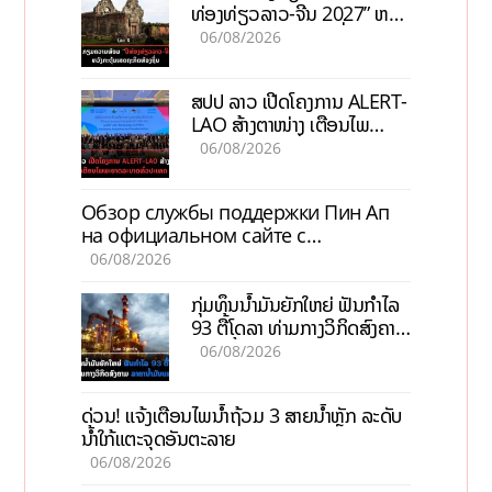
ທ່ອງທ່ຽວລາວ-ຈີນ 2027” ຫວັງ
ກະຕຸ້ນເສດຖະກິດທ້ອງຖິ່ນ
06/08/2026
ສປປ ລາວ ເປີດໂຄງການ ALERT-
LAO ສ້າງຕາໜ່າງ ເຕືອນໄພ
ພະຍາດລະບາດທົ່ວປະເທດ
06/08/2026
Обзор службы поддержки Пин Ап
на официальном сайте с
актуальной информацией
06/08/2026
ກຸ່ມທຶນນ້ຳມັນຍັກໃຫຍ່ ຟັນກຳໄລ
93 ຕື້ໂດລາ ທ່າມກາງວິກິດສົງຄາມ
ລາຄານໍ້າມັນແພງ
06/08/2026
ດ່ວນ! ແຈ້ງເຕືອນໄພນໍ້າຖ້ວມ 3 ສາຍນໍ້າຫຼັກ ລະດັບ
ນໍ້າໃກ້ແຕະຈຸດອັນຕະລາຍ
06/08/2026