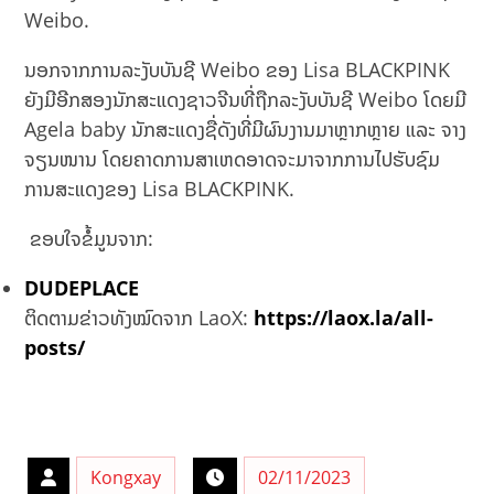
Weibo.
ນອກຈາກການລະງັບບັນຊີ Weibo ຂອງ Lisa BLACKPINK
ຍັງມີອີກສອງນັກສະແດງຊາວຈີນທີ່ຖືກລະງັບບັນຊີ Weibo ໂດຍມີ
Agela baby ນັກສະແດງຊື່ດັງທີ່ມີຜົນງານມາຫຼາກຫຼາຍ ແລະ ຈາງ
ຈຽນໜານ ໂດຍຄາດການສາເຫດອາດຈະມາຈາກການໄປຮັບຊົມ
ການສະແດງຂອງ Lisa BLACKPINK.
ຂອບໃຈຂໍ້ມູນຈາກ:
DUDEPLACE
ຕິດຕາມຂ່າວທັງໝົດຈາກ LaoX:
https://laox.la/all-
posts/
Kongxay
02/11/2023