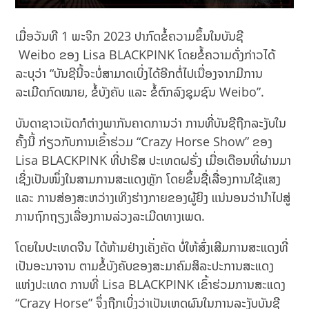
ເມື່ອວັນທີ 1 ພະຈິກ 2023 ປາກົດຂໍ້ຄວາມຂຶ້ນໃນບັນຊີ
Weibo ຂອງ Lisa BLACKPINK ໂດຍຂໍ້ຄວາມດັ່ງກ່າວໄດ້
ລະບຸວ່າ “ບັນຊີນີ້ຈະບໍ່ສາມາດເບິ່ງໄດ້ອີກຕໍ່ໄປເນື່ອງຈາກມີການ
ລະເມີດກົດໝາຍ, ຂໍ້ບັງຄັບ ແລະ ຂໍ້ຕົກລົງຊຸມຊົນ Weibo”.
ບັນດາຊາວເນັດກໍຕ່າງພາກັນຄາດການວ່າ ການທີ່ບັນຊີຖືກລະງັບໃນ
ຄັ້ງນີ້ ກ່ຽວກັບການເຂົ້າຮ່ວມ “Crazy Horse Show” ຂອງ
Lisa BLACKPINK ທີ່ປາຣີສ ປະເທດຝຣັ່ງ ເມື່ອເດືອນທີ່ຜ່ານມາ
ເຊິ່ງເປັນໜຶ່ງໃນສາມການສະແດງຫຼັກ ໂດຍຂຶ້ນຊື່ເລື່ອງການໃຊ້ແສງ
ແລະ ການສ່ອງສະຫວ່າງເທິງຮ່າງກາຍຂອງຜູ້ຍິງ ແນ່ນອນວ່ານຳໄປສູ່
ການຖົກຖຽງເລື່ອງການລ່ວງລະເມີດທາງເພດ.
ໂດຍໃນປະເທດຈີນ ໄດ້ຫ້າມຢ່າງເຄັ່ງຄັດ ບໍ່ໃຫ້ສົ່ງເສີມການສະແດງທີ່
ເປັນອະນາຈານ ຕາມຂໍ້ບັງຄັບຂອງສະມາຄົມສິລະປະການສະແດງ
ແຫ່ງປະເທດ ການທີ່ Lisa BLACKPINK ເຂົ້າຮ່ວມການສະແດງ
“Crazy Horse” ຈຶ່ງຖືກເບິ່ງວ່າເປັນເຫດຜົນໃນການລະງັບບັນຊີ