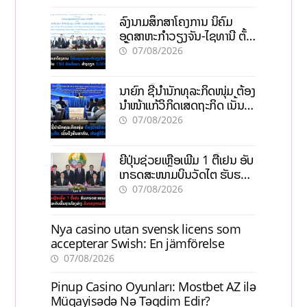
ລົງນາມສຶກສາໂຄງການ ນິຄົມ
ອຸດສາຫະກຳວຽງຈັນ-ໄຊທານີ ຕັ້ງ
ເປົ້າດຶງທຶນ 150 ລ້ານໂດລາ, ສ້າງ
07/08/2026
ວຽກ 5.000 ຕຳແໜ່ງ
ນາຍົກ ຊີ້ນຳນັກທຸລະກິດໜຸ່ມ ຕ້ອງ
ນຳໜ້າແກ້ວິກິດເສດຖະກິດ ເນັ້ນດຶງ
ທຶນສາກົນ, ຫັນສູ່ດິຈິຕອນ
07/08/2026
ຍີ່ປຸ່ນຊ່ວຍເຫຼືອເພີ່ມ 1 ຕື້ເຢນ ອັບ
ເກຣດສະໜາມບິນວັດໄຕ ຮັບຮອງ
ການເຕີບໂຕ
07/08/2026
Nya casino utan svensk licens som
accepterar Swish: En jämförelse
07/08/2026
Pinup Casino Oyunları: Mostbet AZ ilə
Müqayisədə Nə Təqdim Edir?