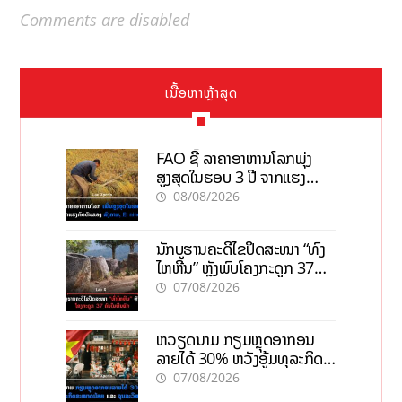
Comments are disabled
ເນື້ອຫາຫຼ້າສຸດ
FAO ຊີ້ ລາຄາອາຫານໂລກພຸ່ງ
ສູງສຸດໃນຮອບ 3 ປີ ຈາກແຮງ
ກົດດັນຂອງສົງຄາມ, El nino
08/08/2026
ນັກບູຮານຄະດີໄຂປິດສະໜາ “ທົ່ງ
ໄຫຫີນ” ຫຼັງພົບໂຄງກະດູກ 37
ຄົນໃນຫີນຍັກ
07/08/2026
ຫວຽດນາມ ກຽມຫຼຸດອາກອນ
ລາຍໄດ້ 30% ຫວັງອູ້ມທຸລະກິດ
ຂະໜາດນ້ອຍ ແລະ ຈຸນລະ
07/08/2026
ວິສາຫະກິດ