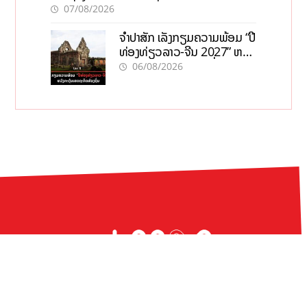
07/08/2026
ຈຳປາສັກ ເລັ່ງກຽມຄວາມພ້ອມ “ປີ
ທ່ອງທ່ຽວລາວ-ຈີນ 2027” ຫວັງ
ກະຕຸ້ນເສດຖະກິດທ້ອງຖິ່ນ
06/08/2026