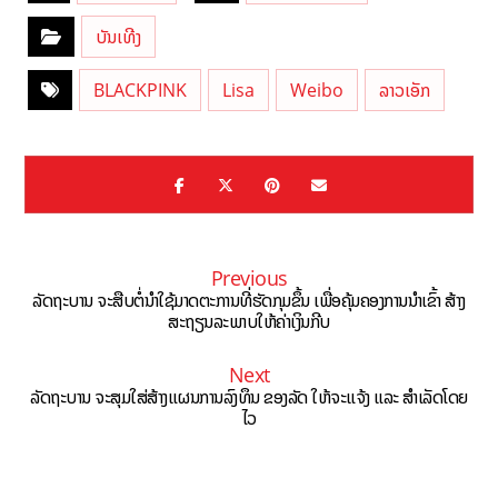
ບັນເທີງ
BLACKPINK
Lisa
Weibo
ລາວເອັກ
Previous
ລັດຖະບານ ຈະສືບຕໍ່ນຳໃຊ້ມາດຕະການທີ່ຮັດກຸມຂຶ້ນ ເພື່ອຄຸ້ມຄອງການນຳເຂົ້າ ສ້າງ
ສະຖຽນລະພາບໃຫ້ຄ່າເງິນກີບ
Next
ລັດຖະບານ ຈະສຸມໃສ່ສ້າງແຜນການລົງທຶນ ຂອງລັດ ໃຫ້ຈະແຈ້ງ ແລະ ສຳເລັດໂດຍ
ໄວ