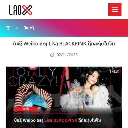
ບັນເທີງ
ບັນຊີ Weibo ຂອງ Lisa BLACKPINK ຖືກລະງັບໃນຈີນ
02/11/2023