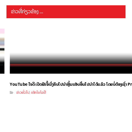
ຂ່າວທີ່ກ່ຽວຂ້ອງ ...
YouTube ໃຈດີ ເປີດຟີເຈີ້ເບິ່ງຄິບໄປນຳຫຼິ້ນແອັບອື່ນໄປນຳໄດ້ແລ້ວ ໂດຍບໍ່ຕ້ອງເຊົ່
ຂ່າວທົ່ວໄປ
ເທັກໂນໂລຢີ
,