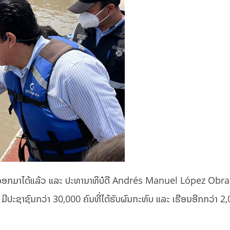
0 ຄົນອອກມາໄດ້ແລ້ວ ແລະ ປະທານາທິບໍດີ Andrés Manuel López Obra
ປະຊາຊົນກວ່າ 30,000 ຄົນທີ່ໄດ້ຮັບຜົນກະທົບ ແລະ ເຮືອນອີກກວ່າ 2,0