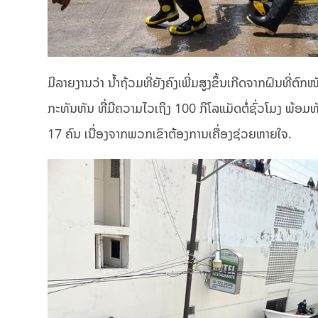
ມີລາຍງານວ່າ ນ້ຳຖ້ວມທີ່ຍັງຄົງເພີ່ມສູງຂຶ້ນເກີດຈາກຝົນທີ່ຕົກໜ
ກະທັນຫັນ ທີ່ມີຄວາມໄວເຖິງ 100 ກິໂລແມັດຕໍ່ຊົ່ວໂມງ ພ້
17 ຄົນ ເນື່ອງຈາກພວກເຂົາຕ້ອງການເຄື່ອງຊ່ວຍຫາຍໃຈ.