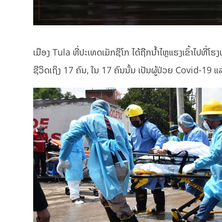
ເມືອງ Tula ທີ່ປະເທດເມັກຊິໂກ ໄດ້ຖືກນ້ຳໄຫຼແຮງເຂົ້າໄປທີ່ໂຮງ
ຊີວິດເຖິງ 17 ຄົນ, ໃນ 17 ຄົນນັ້ນ ເປັນຜູ້ປ່ວຍ Covid-19 ແ