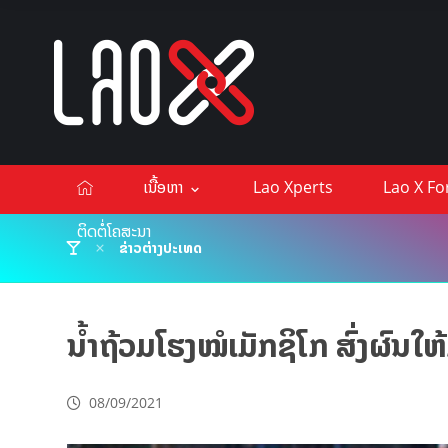
ເນື້ອຫາ
Lao Xperts
Lao X F
ຕິດຕໍ່ໂຄສະນາ
ຂ່າວຕ່າງປະເທດ
ນ້ຳຖ້ວມໂຮງໝໍເມັກຊິໂກ ສົ່ງຜົນໃຫ້
08/09/2021