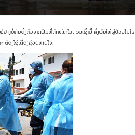
ໝໍຢ່າງບໍ່ທັນຕັ້ງຕົວຈາກຝົນທີ່ຕົກໜັກໃນຕອນເຊົ້ານີ້ ສົ່ງຜົນໃຫ້ຜູ້ປ່ວຍໃນ
ລະ ຕ້ອງໃຊ້ເຄື່ອງຊ່ວຍຫາຍໃຈ.