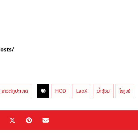
posts/
ຂ່າວຕ່າງປະເທດ
HOD
LaoX
ນ້ຳຖ້ວມ
ໂຮງໝໍ