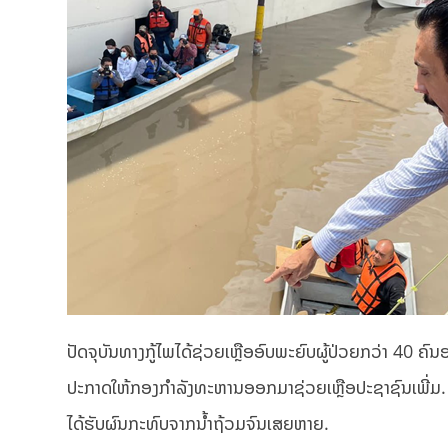
ປັດຈຸບັນທາງກູ້ໄພໄດ້ຊ່ວຍເຫຼືອອົບພະຍົບຜູ້ປ່ວຍກວ່າ 4
ປະກາດໃຫ້ກອງກຳລັງທະຫານອອກມາຊ່ວຍເຫຼືອປະຊາຊົນເພີ່ມ. ມີ
ໄດ້ຮັບຜົນກະທົບຈາກນ້ຳຖ້ວມຈົນເສຍຫາຍ.