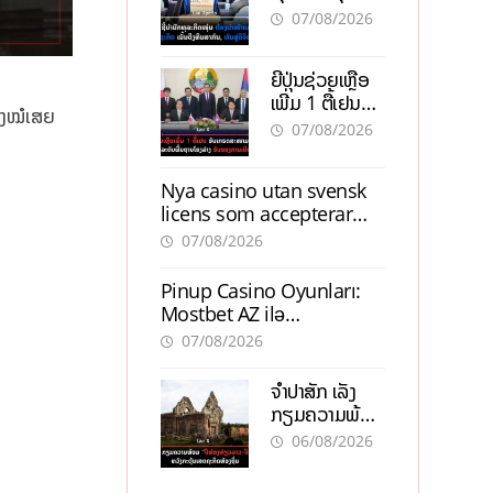
ຕ້ອງນຳໜ້າແກ້
ຕຳແໜ່ງ
07/08/2026
ວິກິດເສດຖະກິດ
ເນັ້ນດຶງທຶນ
ຍີ່ປຸ່ນຊ່ວຍເຫຼືອ
ສາກົນ, ຫັນສູ່ດິຈິ
ເພີ່ມ 1 ຕື້ເຢນ
ຕອນ
ໂຮງໝໍເສຍ
ອັບເກຣດ
07/08/2026
ສະໜາມບິນວັດ
ໄຕ ຮັບຮອງການ
Nya casino utan svensk
ເຕີບໂຕ
licens som accepterar
Swish: En jämförelse
07/08/2026
Pinup Casino Oyunları:
Mostbet AZ ilə
Müqayisədə Nə Təqdim
07/08/2026
Edir?
ຈຳປາສັກ ເລັ່ງ
ກຽມຄວາມພ້ອມ
“ປີທ່ອງທ່ຽວ
06/08/2026
ລາວ-ຈີນ 2027”
ຫວັງກະຕຸ້ນ