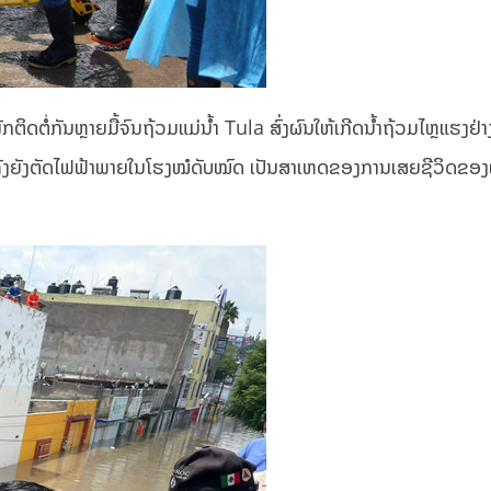
ັກຕິດຕໍ່ກັນຫຼາຍມື້ຈົນຖ້ວມແມ່ນ້ຳ Tula ສົ່ງຜົນໃຫ້ເກີດນ້ຳຖ້ວມໄຫຼແຮງຢ່າ
ອມທັງຍັງຕັດໄຟຟ້າພາຍໃນໂຮງໝໍດັບໝົດ ເປັນສາເຫດຂອງການເສຍຊີວິດຂອງຜ