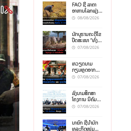
FAO ຊີ້ ລາຄາ
ອາຫານໂລກພຸ່ງ
ສູງສຸດໃນຮອບ 3
08/08/2026
ປີ ຈາກແຮງ
ກົດດັນຂອງ
ນັກບູຮານຄະດີໄຂ
ສົງຄາມ, El
ປິດສະໜາ “ທົ່ງ
nino
ໄຫຫີນ” ຫຼັງພົບ
07/08/2026
ໂຄງກະດູກ 37
ຄົນໃນຫີນຍັກ
ຫວຽດນາມ
ກຽມຫຼຸດອາກອນ
ລາຍໄດ້ 30%
07/08/2026
ຫວັງອູ້ມທຸລະກິດ
ຂະໜາດນ້ອຍ
ລົງນາມສຶກສາ
ແລະ ຈຸນລະ
ໂຄງການ ນິຄົມ
ວິສາຫະກິດ
ອຸດສາຫະກຳ
07/08/2026
ວຽງຈັນ-ໄຊທານີ
ຕັ້ງເປົ້າດຶງທຶນ
ນາຍົກ ຊີ້ນຳນັກ
150 ລ້ານໂດລາ,
ທຸລະກິດໜຸ່ມ
ສ້າງວຽກ 5.000