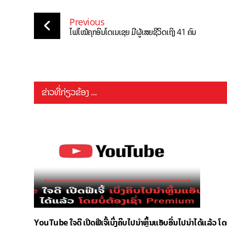
Previous
ໄຟໄໝ້ຄຸກອິນໂດເນເຊຍ ມີຜູ້ເສຍຊີວິດເຖິງ 41 ຄົນ
ຂ່າວທີ່ກ່ຽວຂ້ອງ ...
YouTube ໃຈດີ ເປີດຟີເຈີ້ເບິ່ງຄິບໄປນຳຫຼິ້ນແອັບອື່ນໄປນຳໄດ້ແລ້ວ ໂ