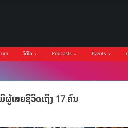
orum
ວິດີໂອ
Podcasts
Events
ກ
ມີຜູ້ເສຍຊີວິດເຖິງ 17 ຄົນ