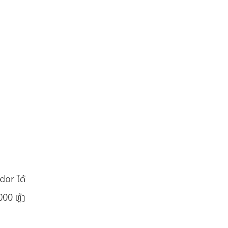
dor ໄດ້
00 ຫຼັງ