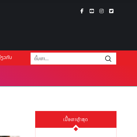
່ຽວກັບ
ເນື້ອຫາຫຼ້າສຸດ