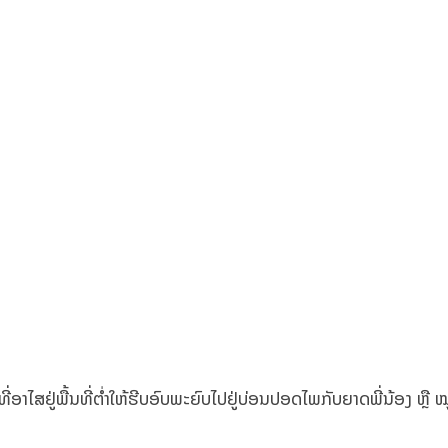
າໄສຢູ່ພື້ນທີ່ຕ່ຳໃຫ້ຮີບອົບພະຍົບໄປຢູ່ບ່ອນປອດໄພກັບຍາດພີ່ນ້ອງ ຫຼື ໝູ