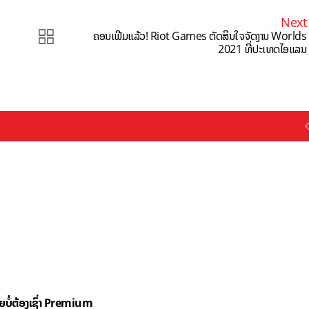
Next
ຄອນເຟີມແລ້ວ! Riot Games ຕັດສິນໃຈຈັດງານ Worlds
2021 ທີ່ປະເທດໄອແລນ
ດຍບໍ່ຕ້ອງເຊົ່າ Premium