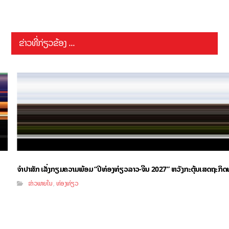
ຂ່າວທີ່ກ່ຽວຂ້ອງ ...
ຈຳປາສັກ ເລັ່ງກຽມຄວາມພ້ອມ “ປີທ່ອງທ່ຽວລາວ-ຈີນ 2027” ຫວັງກະຕຸ້ນເສດຖະກິດທ
ຂ່າວພາຍໃນ
ທ່ອງທ່ຽວ
,