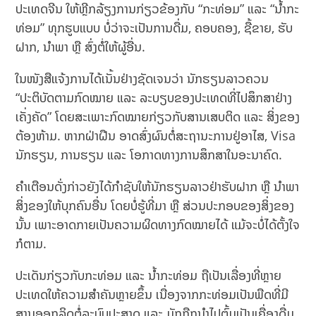
ປະເທດຈີນ ໃຫ້ຫຼີກລ້ຽງການກ່ຽວຂ້ອງກັບ “ກະທ່ອມ” ແລະ “ນ້ຳກະ
ທ່ອມ” ທຸກຮູບແບບ ບໍ່ວ່າຈະເປັນການດື່ມ, ຄອບຄອງ, ຊື້ຂາຍ, ຮັບ
ຝາກ, ນຳພາ ຫຼື ສົ່ງຕໍ່ໃຫ້ຜູ້ອື່ນ.
ໃນໜັງສືແຈ້ງການໄດ້ເນັ້ນຢ່າງຊັດເຈນວ່າ ນັກຮຽນລາວຄວນ
“ປະຕິບັດຕາມກົດໝາຍ ແລະ ລະບຽບຂອງປະເທດທີ່ໄປສຶກສາຢ່າງ
ເຄັ່ງຄັດ” ໂດຍສະເພາະກົດໝາຍກ່ຽວກັບສານເສບຕິດ ແລະ ສິ່ງຂອງ
ຕ້ອງຫ້າມ. ຫາກຝ່າຝືນ ອາດສົ່ງຜົນຕໍ່ສະຖານະການຢູ່ອາໄສ, Visa
ນັກຮຽນ, ການຮຽນ ແລະ ໂອກາດທາງການສຶກສາໃນອະນາຄົດ.
ຄຳເຕືອນດັ່ງກ່າວຍັງໄດ້ກຳຊັບໃຫ້ນັກຮຽນລາວຢ່າຮັບຝາກ ຫຼື ນຳພາ
ສິ່ງຂອງໃຫ້ບຸກຄົນອື່ນ ໂດຍບໍ່ຮູ້ທີ່ມາ ຫຼື ສ່ວນປະກອບຂອງສິ່ງຂອງ
ນັ້ນ ເພາະອາດກາຍເປັນຄວາມຜິດທາງກົດໝາຍໄດ້ ແມ້ຈະບໍ່ໄດ້ຕັ້ງໃຈ
ກໍຕາມ.
ປະເດັນກ່ຽວກັບກະທ່ອມ ແລະ ນ້ຳກະທ່ອມ ຖືເປັນເລື່ອງທີ່ຫຼາຍ
ປະເທດໃຫ້ຄວາມສຳຄັນຫຼາຍຂຶ້ນ ເນື່ອງຈາກກະທ່ອມເປັນພືດທີ່ມີ
ສານອອກລິດຕໍ່ລະບົບປະສາດ ແລະ ມັກຖືກນຳໄປຕົ້ມເປັນເຄື່ອງດື່ມ.