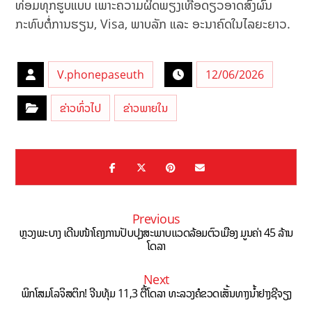
ທ່ອມທຸກຮູບແບບ ເພາະຄວາມຜິດພຽງເທື່ອດຽວອາດສົ່ງຜົນ
ກະທົບຕໍ່ການຮຽນ, Visa, ພາບລັກ ແລະ ອະນາຄົດໃນໄລຍະຍາວ.
V.phonepaseuth
12/06/2026
ຂ່າວທົ່ວໄປ
ຂ່າວພາຍໃນ
Previous
ຫຼວງພະບາງ ເດີນໜ້າໂຄງການປັບປຸງສະພາບແວດລ້ອມຕົວເມືອງ ມູນຄ່າ 45 ລ້ານ
ໂດລາ
Next
ພິກໂສມໂລຈິສຕິກ! ຈີນທຸ້ມ 11,3 ຕື້ໂດລາ ທະລວງຄໍຂວດເສັ້ນທາງນ້ຳຢາງຊີຈຽງ