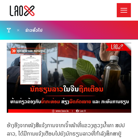
ຂ່າວທົ່ວໄປ
ອ້າງອີງຈາກໜັງສືແຈ້ງການຈາກເຈົ້າໜ້າທີ່ແຂວງຫຼວງນ້ຳທາ ສປປ
ລາວ, ໄດ້ມີການແຈ້ງເຕືອນໄປຍັງນັກຮຽນລາວທີ່ກຳລັງສຶກສາຢູ່