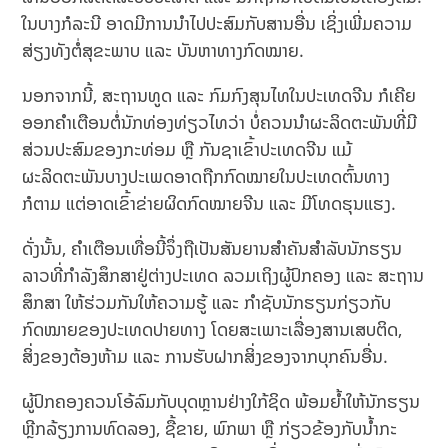
ໃນບາງກໍລະນີ ອາດມີການນຳໄປປະສົມກັບສານອື່ນ ເຊິ່ງເພີ່ມຄວາມ
ສ່ຽງທັງຕໍ່ສຸຂະພາບ ແລະ ບັນຫາທາງກົດໝາຍ.
ນອກຈາກນີ້, ສະຖານທູດ ແລະ ກົມກົງສຸນໄທໃນປະເທດຈີນ ກໍເຄີຍ
ອອກຄຳເຕືອນຕໍ່ນັກທ່ອງທ່ຽວໄທວ່າ ບໍ່ຄວນນຳຜະລິດຕະພັນທີ່ມີ
ສ່ວນປະສົມຂອງກະທ່ອມ ຫຼື ກັນຊາເຂົ້າປະເທດຈີນ ແມ້
ຜະລິດຕະພັນບາງປະເພດອາດຖືກກົດໝາຍໃນປະເທດຕົ້ນທາງ
ກໍຕາມ ແຕ່ອາດເຂົ້າຂ່າຍຜິດກົດໝາຍຈີນ ແລະ ມີໂທດຮຸນແຮງ.
ດັ່ງນັ້ນ, ຄຳເຕືອນເທື່ອນີ້ຈຶ່ງຖືເປັນສັນຍານສຳຄັນສຳລັບນັກຮຽນ
ລາວທີ່ກຳລັງສຶກສາຢູ່ຕ່າງປະເທດ ລວມເຖິງຜູ້ປົກຄອງ ແລະ ສະຖານ
ສຶກສາ ໃຫ້ຮ່ວມກັນໃຫ້ຄວາມຮູ້ ແລະ ກຳຊັບນັກຮຽນກ່ຽວກັບ
ກົດໝາຍຂອງປະເທດປາຍທາງ ໂດຍສະເພາະເລື່ອງສານເສບຕິດ,
ສິ່ງຂອງຕ້ອງຫ້າມ ແລະ ການຮັບຝາກສິ່ງຂອງຈາກບຸກຄົນອື່ນ.
ຜູ້ປົກຄອງຄວນໂອ້ລົມກັບບຸດຫຼານຢ່າງໃກ້ຊິດ ພ້ອມຍ້ຳໃຫ້ນັກຮຽນ
ຫຼີກລ້ຽງການທົດລອງ, ຊື້ຂາຍ, ພົກພາ ຫຼື ກ່ຽວຂ້ອງກັບນ້ຳກະ