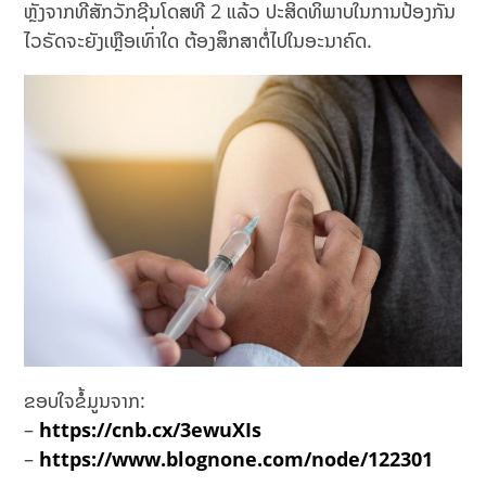
ຫຼັງຈາກທີ່ສັກວັກຊີນໂດສທີ 2 ແລ້ວ ປະສິດທິພາບໃນການປ້ອງກັນ
ໄວຣັດຈະຍັງເຫຼືອເທົ່າໃດ ຕ້ອງສຶກສາຕໍ່ໄປໃນອະນາຄົດ.
ຂອບໃຈຂໍ້ມູນຈາກ:
–
https://cnb.cx/3ewuXIs
–
https://www.blognone.com/node/122301