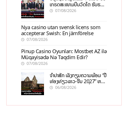
ເກຣດສະໜາມບິນວັດໄຕ ຮັບຮອງ
ການເຕີບໂຕ
07/08/2026
Nya casino utan svensk licens som
accepterar Swish: En jämförelse
07/08/2026
Pinup Casino Oyunları: Mostbet AZ ilə
Müqayisədə Nə Təqdim Edir?
07/08/2026
ຈຳປາສັກ ເລັ່ງກຽມຄວາມພ້ອມ “ປີ
ທ່ອງທ່ຽວລາວ-ຈີນ 2027” ຫວັງ
ກະຕຸ້ນເສດຖະກິດທ້ອງຖິ່ນ
06/08/2026