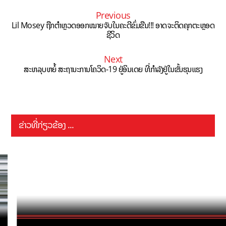
Previous
Lil Mosey ຖືກຕຳຫຼວດອອກໝາຍຈັບໃນຄະດີຂົ່ມຂືນ!!! ອາດຈະຕິດຄຸກຕະຫຼອດ
ຊີວິດ
Next
ສະຫລຸບຫຍໍ້ ສະຖານະການໂຄວິດ-19 ຢູ່ອິນເດຍ ທີ່ກຳລັງຢູ່ໃນຂັ້ນຮຸນແຮງ
ຂ່າວທີ່ກ່ຽວຂ້ອງ ...