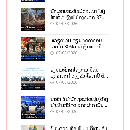
ນັກບູຮານຄະດີໄຂປິດສະໜາ “ທົ່ງ
ໄຫຫີນ” ຫຼັງພົບໂຄງກະດູກ 37
ຄົນໃນຫີນຍັກ
07/08/2026
ຫວຽດນາມ ກຽມຫຼຸດອາກອນ
ລາຍໄດ້ 30% ຫວັງອູ້ມທຸລະກິດ
ຂະໜາດນ້ອຍ ແລະ ຈຸນລະ
07/08/2026
ວິສາຫະກິດ
ລົງນາມສຶກສາໂຄງການ ນິຄົມ
ອຸດສາຫະກຳວຽງຈັນ-ໄຊທານີ ຕັ້ງ
ເປົ້າດຶງທຶນ 150 ລ້ານໂດລາ, ສ້າງ
07/08/2026
ວຽກ 5.000 ຕຳແໜ່ງ
ນາຍົກ ຊີ້ນຳນັກທຸລະກິດໜຸ່ມ ຕ້ອງ
ນຳໜ້າແກ້ວິກິດເສດຖະກິດ ເນັ້ນດຶງ
ທຶນສາກົນ, ຫັນສູ່ດິຈິຕອນ
07/08/2026
ຍີ່ປຸ່ນຊ່ວຍເຫຼືອເພີ່ມ 1 ຕື້ເຢນ ອັບ