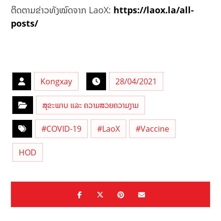
ຕິດຕາມຂ່າວທັງໝົດຈາກ LaoX:
https://laox.la/all-
posts/
Kongxay
28/04/2021
ສຸຂະພາບ ແລະ ຄວາມສວຍຄວາມງາມ
#COVID-19
#LaoX
#Vaccine
HOD