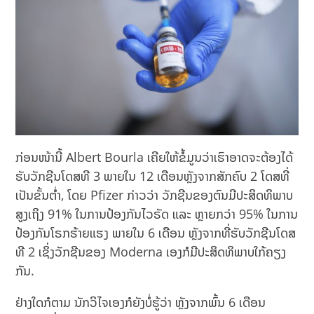
ກ່ອນໜ້ານີ້ Albert Bourla ເຄີຍໃຫ້ຂໍ້ມູນວ່າເຮົາອາດຈະຕ້ອງໄດ້
ຮັບວັກຊີນໂດສທີ 3 ພາຍໃນ 12 ເດືອນຫຼັງຈາກສັກຄົບ 2 ໂດສທີ່
ເປັນຂັ້ນຕ່ຳ, ໂດຍ Pfizer ກ່າວວ່າ ວັກຊີນຂອງຕົນມີປະສິດທິພາບ
ສູງເຖິງ 91% ໃນການປ້ອງກັນໄວຣັດ ແລະ ຫຼາຍກວ່າ 95% ໃນການ
ປ້ອງກັນໂຣກຮ້າຍແຮງ ພາຍໃນ 6 ເດືອນ ຫຼັງຈາກທີ່ຮັບວັກຊີນໂດສ
ທີ 2 ເຊິ່ງວັກຊີນຂອງ Moderna ເອງກໍມີປະສິດທິພາບໃກ້ຄຽງ
ກັນ.
ຢ່າງໃດກໍຕາມ ນັກວິໄຈເອງກໍຍັງບໍ່ຮູ້ວ່າ ຫຼັງຈາກພົ້ນ 6 ເດືອນ