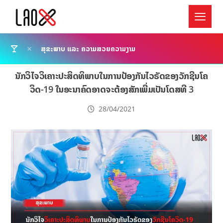
ສຸຂະພາບ ແລະ ຄວາມສວຍຄວາມງາມ
ນັກວິໄຈວິເຄາະປະສິດທິພາບໃນການປ້ອງກັນໄວຣັດຂອງວັກຊີນໂຄ
ວິດ-19 ໃນອະນາຄົດອາດຈະຕ້ອງສັກເພີ່ມເປັນໂດສທີ 3
28/04/2021