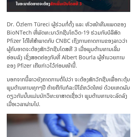
Dr. Özlem Türeci ຜູ້ຮ່ວມກໍ່ຕັ້ງ ແລະ ຫົວໜ້າທີມແພດຂອງ
BioNTech ທີ່ພັດທະນາວັກຊີນໂຄວິດ-19 ຮ່ວມກັບບໍລິສັດ
Pfizer ໄດ້ໃຫ້ສຳພາດກັບ CNBC ເຖິງການຄາດການຂອງລາວວ່າ
ຜູ້ຄົນອາດຈະຕ້ອງສັກວັກຊີນໂດສທີ 3 ເມື່ອພູມຕ້ານທານເລີ່ມ
ອ່ອນລົງ ເຊິ່ງສອດຄ່ອງກັບທີ່ Albert Bourla ຜູ້ອຳນວຍການ
ຂອງ Pfizer ເຄີຍກ່າວໄວ້ກ່ອນໜ້ານີ້.
ນອກຈາກນີ້ລາວຍັງຄາດການຕໍ່ໄປວ່າ ຈະຕ້ອງສັກວັກຊີນເພື່ອກະຕຸ້ນ
ພູມຕ້ານທານທຸກໆປີ ຄ້າຍຄືກັບກໍລະນີໄຂ້ຫວັດໃຫຍ່ ດ້ວຍເຫດຜົນ
ດຽວກັນນັ້ນແມ່ນນັກວິທະຍາສາດເຊື່ອວ່າ ພູມຕ້ານທານຈະລົດລົງ
ເມື່ອເວລາຜ່ານໄປ.