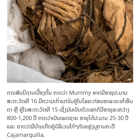
ການສັນນິຖານເບື້ອງຕົ້ນ ຄາດວ່າ Mummy ອາດມີອາຍຸປະມານ
ສະຕະວັດທີ 16 ມີຄວາມເກົ່າແກ່ຈົນຢູ່ໃນໄລຍະກ່ອນອາລະຍະທຳອິນ
ຄາ ຫຼື ຢູ່ໃນສະຕະວັດທີ 15 ເຊິ່ງນັບເປັນຕົວເລກກໍມີອາຍຸລະຫວ່າງ
800-1,200 ປີ ຄາດວ່າເປັນເພດຊາຍ ອາຍຸໄດ້ປະມານ 25-30 ປີ
ແລະ ຄາດວ່າມີບ້ານເກີດຢູ່ບໍລິເວນໃກ້ໆກັບແຫຼ່ງບູຮານຄະດີ
Cajamarquilla.