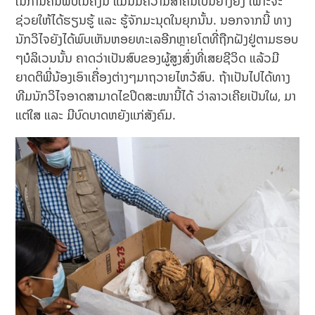
ໃນການຄົ້ນພົບໃນຄັ້ງນີ້ ແມ່ນມີຄວາມສຳຄັນເປັນຢ່າງຍິ່ງ ເພາະຈະ
ຊ່ວຍໃຫ້ໄດ້ຮຽນຮູ້ ແລະ ຮູ້ຈັກມະນຸດໃນຍຸກນັ້ນ. ນອກຈາກນີ້ ທາງ
ນັກວິໄຈຍັງໄດ້ພົບເຫັນຫອຍທະເລອີກຫຼາຍໂຕທີ່ຖືກຝັງຢູ່ຕາມຮອບ
ໆບໍລິເວນນັ້ນ ຄາດວ່າເປັນສົບຂອງຜູ້ສູງສົ່ງທີ່ເສຍຊີວິດ ແລ້ວມີ
ຍາດຕິພີ່ນ້ອງເອົາເຄື່ອງຕ່າງໆມາຖວາຍໄຫວ້ສົບ. ຖ້າເປັນໄປໄດ້ທາງ
ທີມນັກວິໄຈອາດສາມາດໄຂປິດສະໜານີ້ໄດ້ ວ່າລາວເຄີຍເປັນໃຜ, ມາ
ແຕ່ໃສ ແລະ ມີບົດບາດຫຍັງແກ່ສັງຄົມ.