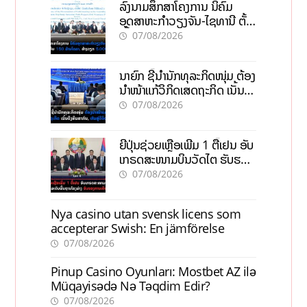
ລົງນາມສຶກສາໂຄງການ ນິຄົມ
ອຸດສາຫະກຳວຽງຈັນ-ໄຊທານີ ຕັ້ງ
ເປົ້າດຶງທຶນ 150 ລ້ານໂດລາ, ສ້າງ
07/08/2026
ວຽກ 5.000 ຕຳແໜ່ງ
ນາຍົກ ຊີ້ນຳນັກທຸລະກິດໜຸ່ມ ຕ້ອງ
ນຳໜ້າແກ້ວິກິດເສດຖະກິດ ເນັ້ນດຶງ
ທຶນສາກົນ, ຫັນສູ່ດິຈິຕອນ
07/08/2026
ຍີ່ປຸ່ນຊ່ວຍເຫຼືອເພີ່ມ 1 ຕື້ເຢນ ອັບ
ເກຣດສະໜາມບິນວັດໄຕ ຮັບຮອງ
ການເຕີບໂຕ
07/08/2026
Nya casino utan svensk licens som
accepterar Swish: En jämförelse
07/08/2026
Pinup Casino Oyunları: Mostbet AZ ilə
Müqayisədə Nə Təqdim Edir?
07/08/2026