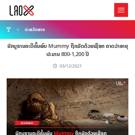
ປະຫວັດສາດ
ນັກບູຮານຄະດີຄົ້ນພົບ Mummy ຖືກມັດດ້ວຍເຊືອກ ຄາດວ່າອາຍຸ
ປະມານ 800-1,200 ປີ
03/12/2021