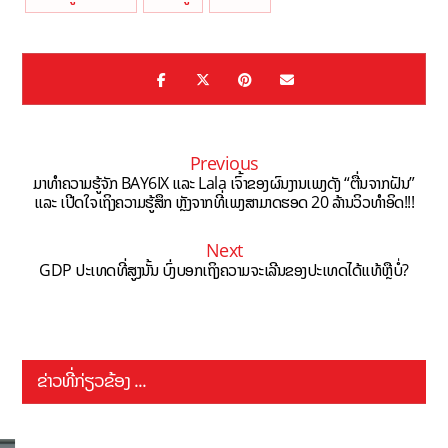
Previous
ມາທໍາຄວາມຮູ້ຈັກ BAY6IX ແລະ Lala ເຈົ້າຂອງຜົນງານເພງດັງ “ຕື່ນຈາກຝັນ”
ແລະ ເປີດໃຈເຖິງຄວາມຮູ້ສຶກ ຫຼັງຈາກທີ່ເພງສາມາດຮອດ 20 ລ້ານວິວທຳອິດ!!!
Next
GDP ປະເທດທີ່ສູງນັ້ນ ບົ່ງບອກເຖິງຄວາມຈະເລີນຂອງປະເທດໄດ້ແທ້ຫຼືບໍ່?
ຂ່າວທີ່ກ່ຽວຂ້ອງ ...