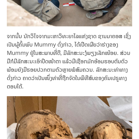
ຈາກນັ້ນ ນັກວິໄຈຈາກມະຫາວິທະຍາໄລແຫ່ງຊາດ ຊານມາຄອສ ເຊິ່ງ
ເປັນຜູ້ຄົ້ນພົບ Mummy ດັ່ງກ່າວ, ໄດ້ເປີດເຜີຍວ່າຮ່າງຂອງ
Mummy ຢູ່ໃນສະພາບທີ່ດີ, ມີລັກສະນະງໍພຽງເລັກໜ້ອຍ. ສ່ວນ
ມືກໍມີລັກສະນະເອົາປິດໜ້າຕາ ແລ້ວມີເຊືອກມັກອ້ອມຮອບຕົນຕົວ
ພ້ອມຍັງມີຮອຍປວກຕາມຕົວຫຼາຍພໍສົມຄວນ. ລັກສະນະທ່າທາງ
ດັ່ງກ່າວ ຄາດວ່າເປັນໜຶ່ງທ່າທີ່ຖືກຈັດໃນພິທີສົບຂອງຄົນເປຣູທາງ
ຕອນໃຕ້.