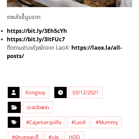
ຂອບໃຈຂໍ້ມູນຈາກ:
https://bit.ly/3Eh5cYh
https://bit.ly/3ItFUc7
ຕິດຕາມຂ່າວທັງໝົດຈາກ LaoX:
https://laox.la/all-
posts/
Kongxay
03/12/2021
ປະຫວັດສາດ
#Cajamarquilla
#LaoX
#Mummy
#ນັກບູຮານຄະດີ
#ເປຣູ
HOD