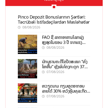
Pinco Depozit Bonuslarının Şərtləri:
Təcrübəli İstifadəçilərdən Məsləhətlər
08/08/2026
FAO ຊີ້ ລາຄາອາຫານໂລກພຸ່ງ
ສູງສຸດໃນຮອບ 3 ປີ ຈາກແຮງ
ກົດດັນຂອງສົງຄາມ, El nino
08/08/2026
ນັກບູຮານຄະດີໄຂປິດສະໜາ “ທົ່ງ
ໄຫຫີນ” ຫຼັງພົບໂຄງກະດູກ 37
ຄົນໃນຫີນຍັກ
07/08/2026
ຫວຽດນາມ ກຽມຫຼຸດອາກອນ
ລາຍໄດ້ 30% ຫວັງອູ້ມທຸລະກິດ
ຂະໜາດນ້ອຍ ແລະ ຈຸນລະ
07/08/2026
ວິສາຫະກິດ