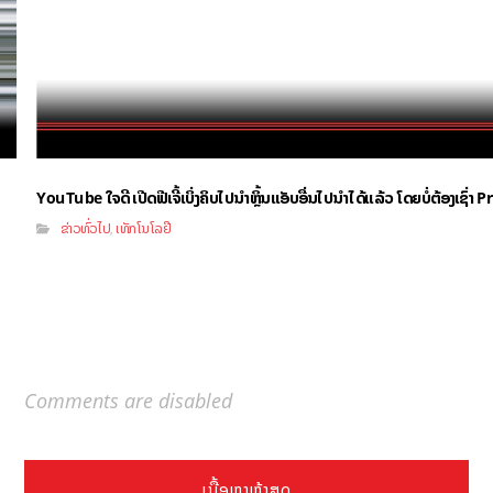
YouTube ໃຈດີ ເປີດຟີເຈີ້ເບິ່ງຄິບໄປນຳຫຼິ້ນແອັບອື່ນໄປນຳໄດ້ແລ້ວ ໂດຍບໍ່ຕ້ອງເຊົ່
ຂ່າວທົ່ວໄປ
ເທັກໂນໂລຢີ
,
Comments are disabled
ເນື້ອຫາຫຼ້າສຸດ