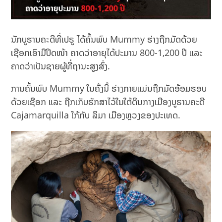
ນັກບູຮານຄະດີທີ່ເປຣູ ໄດ້ຄົ້ນພົບ Mummy ຮ່າງຖືກມັດດ້ວຍ
ເຊືອກເອົາມືປິດໜ້າ ຄາດວ່າອາຍຸໄດ້ປະມານ 800-1,200 ປີ ແລະ
ຄາດວ່າເປັນຊາຍຜູ້ທີ່ຖານະສູງສົ່ງ.
ການຄົ້ນພົບ Mummy ໃນຄັ້ງນີ້ ຮ່າງກາຍແມ່ນຖືກມັດອ້ອມຮອບ
ດ້ວຍເຊືອກ ແລະ ຖືກເກັບຮັກສາໄວ້ໃນໃຕ້ດິນກາງເມືອງບູຮານຄະດີ
Cajamarquilla ໃກ້ກັບ ລິມາ ເມືອງຫຼວງຂອງປະເທດ.