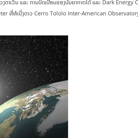
ວງຕາເວັນ ແລະ ການບິດເບືອນຂອງບັນຍາກາດໄດ້ ແລະ Dark Energy
meter ທີ່ຫໍເບິ່ງດາວ Cerro Tololo Inter-American Observator