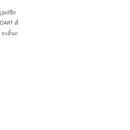
ຽງແຕ່ຖືກ
 DART ທີ່
ຈະເຂົ້າມາ