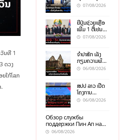
ຕ້ອງນຳໜ້າແກ້
ຕຳແໜ່ງ
07/08/2026
ວິກິດເສດຖະກິດ
ເນັ້ນດຶງທຶນ
ຍີ່ປຸ່ນຊ່ວຍເຫຼືອ
ສາກົນ, ຫັນສູ່ດິຈິ
ເພີ່ມ 1 ຕື້ເຢນ
ຕອນ
ອັບເກຣດ
07/08/2026
ສະໜາມບິນວັດ
ໄຕ ຮັບຮອງການ
 ວັນທີ 1
ຈຳປາສັກ ເລັ່ງ
ເຕີບໂຕ
ກຽມຄວາມພ້ອມ
 3 ດວງ
“ປີທ່ອງທ່ຽວ
06/08/2026
ລາວ-ຈີນ 2027”
້ອຍໃກ້ໂລກ
ຫວັງກະຕຸ້ນ
ສປປ ລາວ ເປີດ
ກ.
ເສດຖະກິດ
ໂຄງການ
ທ້ອງຖິ່ນ
ALERT-LAO
06/08/2026
ສ້າງຕາໜ່າງ
ເຕືອນໄພພະຍາດ
Обзор службы
ລະບາດທົ່ວ
поддержки Пин Ап на
ປະເທດ
официальном сайте с
06/08/2026
актуальной