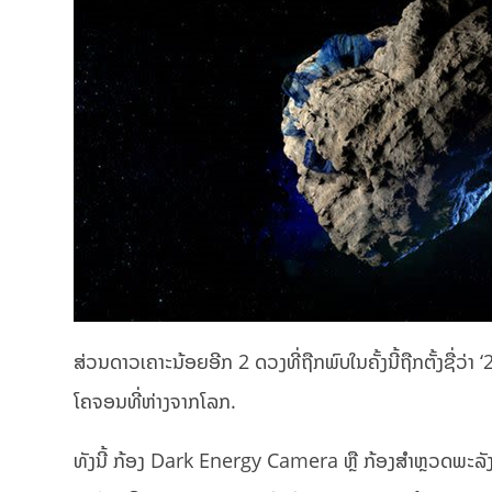
ສ່ວນດາວເຄາະນ້ອຍອີກ 2 ດວງທີ່ຖືກພົບໃນຄັ້ງນີ້ຖືກຕັ້ງຊື່ວ
ໂຄຈອນທີ່ຫ່າງຈາກໂລກ.
ທັງນີ້ ກ້ອງ Dark Energy Camera ຫຼື ກ້ອງສໍາຫຼວດພະລັງງາ