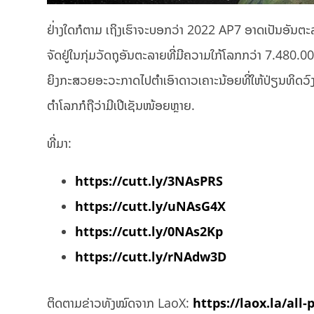
ຢ່່າງໃດກໍຕາມ ເຖິງເຮົາຈະບອກວ່າ 2022 AP7 ອາດເປັນອັນຕະ
ຈັດຢູ່ໃນກຸ່ມວັດຖຸອັນຕະລາຍທີ່ມີຄວາມໃກ້ໂລກກວ່າ 7.480.0
ຍິງກະສວຍອະວະກາດໄປຕໍາເອົາດາວເຄາະນ້ອຍທີ່ໃຫ້ປ່ຽນທິດວົ
ຕໍາໂລກກໍຖືວ່າມີເປີເຊັນໜ້ອຍຫຼາຍ.
ທີ່ມາ:
https://cutt.ly/3NAsPRS
https://cutt.ly/uNAsG4X
https://cutt.ly/0NAs2Kp
https://cutt.ly/rNAdw3D
ຕິດຕາມຂ່າວທັງໝົດຈາກ LaoX:
https://laox.la/all-