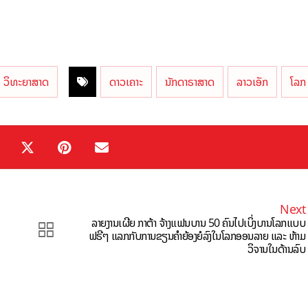
ວິທະຍາສາດ
ດາວເຄາະ
ນັກດາຣາສາດ
ລາວເອັກ
ໂລກ
Next
ລາຍງານເຜີຍ ກາຕ້າ ຈ້າງແຟນບານ 50 ຄົນໄປເບິ່ງບານໂລກແບບ
ຟຣີໆ ແລກກັບການຂຽນຄຳຍ້ອງຍໍລົງໃນໂລກອອນລາຍ ແລະ ຫ້າມ
ວິຈານໃນດ້ານລົບ