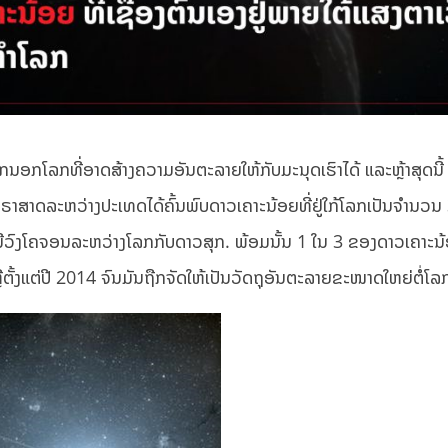
ກນອກໂລກທີ່ອາດສ້າງຄວາມອັນຕະລາຍໃຫ້ກັບມະນຸດເຮົາໄດ້ ແລະຫຼ້າສຸດນີ້
ຣາສາດລະຫວ່າງປະເທດໄດ້ຄົ້ນພົບດາວເຄາະນ້ອຍທີ່ຢູ່ໃກ້ໂລກເປັນຈຳນວນ
ລະ ມີວົງໂຄຈອນລະຫວ່າງໂລກກັບດາວສຸກ. ພ້ອມນັ້ນ 1 ໃນ 3 ຂອງດາວເຄາະນ
 ຫຼືຕັ້ງແຕ່ປີ 2014 ຈົນມັນຖືກຈັດໃຫ້ເປັນວັດຖຸອັນຕະລາຍຂະໜາດໃຫຍ່ຕໍ່ໂລ