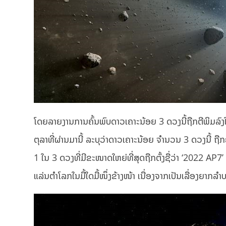
ໂດຍລາຍງານການຄົ້ນພົບດາວເຄາະນ້ອຍ 3 ດວງນີ້ຖືກຕີພິມລ
ຕຸລາທີ່ຜ່ານມານີ້ ລະບຸວ່າດາວເຄາະນ້ອຍ ຈໍານວນ 3 ດວງນີ
1 ໃນ 3 ດວງທີ່ມີຂະໜາດໃຫຍ່ທີ່ສຸດຖືກຕັ້ງຊື່ວ່າ ‘2022 AP7
ແລ່ນຕໍາໂລກໃນມື້ໃດມື້ໜຶ່ງຂ້າງໜ້າ ເນື່ອງຈາກເປັນເລື່ອງຍາກ