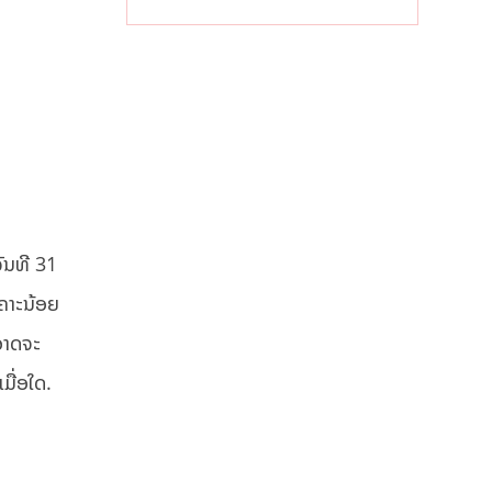
информацией
ັນທີ 31
ເຄາະນ້ອຍ
່ອາດຈະ
ມື່ອໃດ.