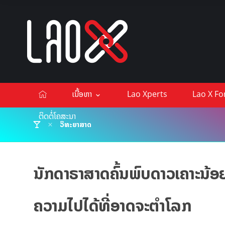
ເນື້ອຫາ
Lao Xperts
Lao X F
ຕິດຕໍ່ໂຄສະນາ
ວິທະຍາສາດ
ນັກດາຣາສາດຄົ້ນພົບດາວເຄາະນ້ອຍທ
ຄວາມໄປໄດ້ທີ່ອາດຈະຕໍາໂລກ