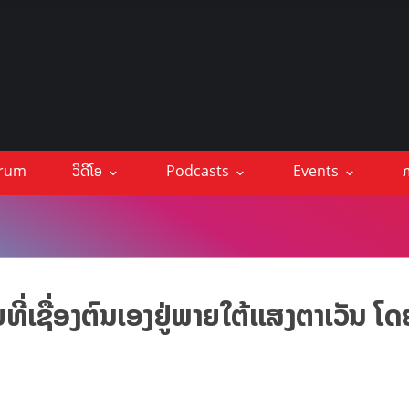
orum
ວິດີໂອ
Podcasts
Events
ກ
ີ່ເຊື່ອງຕົນເອງຢູ່ພາຍໃຕ້ແສງຕາເວັນ ໂດ