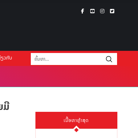
່ຽວກັບ
ຍມີ
ເນື້ອຫາຫຼ້າສຸດ