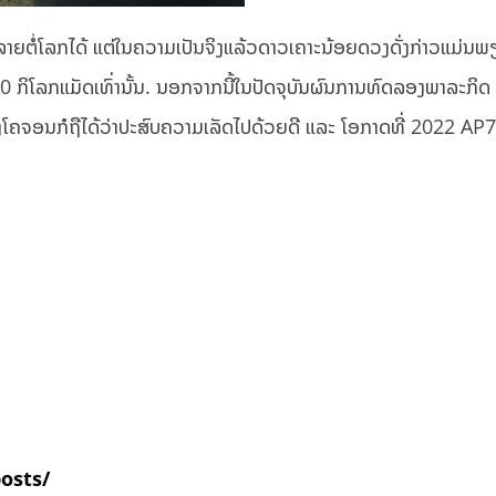
ລາຍຕໍ່ໂລກໄດ້ ແຕ່ໃນຄວາມເປັນຈິງແລ້ວດາວເຄາະນ້ອຍດວງດັ່ງກ່າວແມ່ນພ
00 ກິໂລກແມັດເທົ່ານັ້ນ. ນອກຈາກນີ້ໃນປັດຈຸບັນຜົນການທົດລອງພາລະກິດ
ງໂຄຈອນກໍຖືໄດ້ວ່າປະສົບຄວາມເລັດໄປດ້ວຍດີ ແລະ ໂອກາດທີ່ 2022 AP7 
posts/