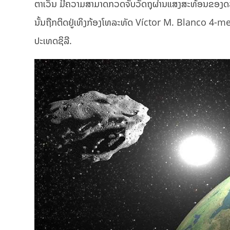
ຕາເວັນ ມີຄວາມສາມາດກວດຈັບວັດຖຸຜ່ານແສງສະທ້ອນຂອງດ
ນັ້ນຖືກຕິດຢູ່ເທິງກ້ອງໂທລະທັດ Víctor M. Blanco 4-
ປະເທດຊິລີ.