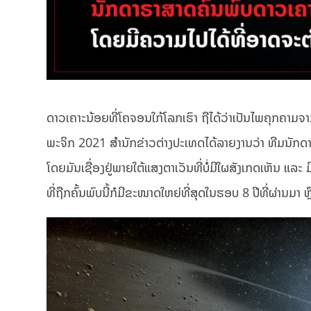
ດາວເຄາະນ້ອຍທີ່ໂຄຈອນໃກ້ໂລກເຮົາ ຖືໄດ້ວ່າເປັນໄພຄຸກຄາມຈາ
ພະຈິກ 2021 ສຳນັກຂ່າວຕ່າງປະເທດໄດ້ລາຍງານວ່າ ທີມນັກດາ
ໂດຍມັນເຊື່ອງຢູ່ພາຍໃຕ້ແສງຕາເວັນທີ່ບໍ່ມີໃຜສັງເກດເຫັນ ແ
ທີ່ຖືກຄົ້ນພົບນີ້ກໍມີຂະໜາດໃຫຍ່ທີ່ສຸດໃນຮອບ 8 ປີທີ່ຜ່ານມາ