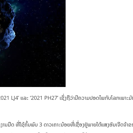
່າ ‘2021 LJ4’ ແລະ ‘2021 PH27’ ເຊິ່ງຖືວ່າມີຄວາມປອດໄພກັບໂລກເພາະມັ
ນມືດ ທີ່ໃຊ້ຄົ້ນພົບ 3 ດາວເຄາະນ້ອຍທີ່ເຊື່ອງຢູ່ພາຍໃຕ້ແສງອັນເຈີດຈ້າ