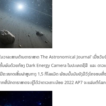
ົງໃນວາລະສານດ້ານດາຣາສາດ The Astronomical Journal’ ເມື່ອວັນຈ
້ ຖືກຄົ້ນພົບດ້ວຍກ້ອງ Dark Energy Camera ໃນປະເທດຊິລີ ແລະ ດາວ
’ ມີຂະໜາດເສັ້ນຜ່າສູນກາງ 1,5 ກິໂລແມັດ ພ້ອມນັ້ນມັນຍັງມີວົງໂຄຈອນທີ
ລໍາບາກທີ່ນັກດາຣາສາດຈະຮູ້ໄດ້ວ່າດາວເຄາະນ້ອຍ 2022 AP7 ຈະແລ່ນຕໍາໂລກເ