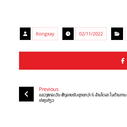
Kongxay
02/11/2022
Previous
ແຂວງສາລະວັນ ສ້າງລາຍຮັບຫຼາຍກວ່າ 6 ລ້ານໂດລາ ໃນດ້ານການ
ທ່ອງທ່ຽວ