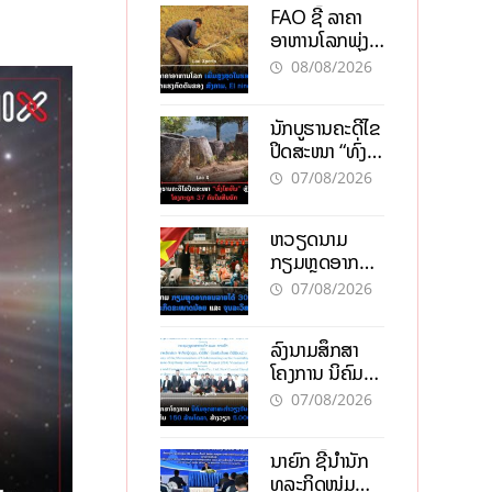
FAO ຊີ້ ລາຄາ
ອາຫານໂລກພຸ່ງ
ສູງສຸດໃນຮອບ 3
08/08/2026
ປີ ຈາກແຮງ
ກົດດັນຂອງ
ນັກບູຮານຄະດີໄຂ
ສົງຄາມ, El
ປິດສະໜາ “ທົ່ງ
nino
ໄຫຫີນ” ຫຼັງພົບ
07/08/2026
ໂຄງກະດູກ 37
ຄົນໃນຫີນຍັກ
ຫວຽດນາມ
ກຽມຫຼຸດອາກອນ
ລາຍໄດ້ 30%
07/08/2026
ຫວັງອູ້ມທຸລະກິດ
ຂະໜາດນ້ອຍ
ລົງນາມສຶກສາ
ແລະ ຈຸນລະ
ໂຄງການ ນິຄົມ
ວິສາຫະກິດ
ອຸດສາຫະກຳ
07/08/2026
ວຽງຈັນ-ໄຊທານີ
ຕັ້ງເປົ້າດຶງທຶນ
ນາຍົກ ຊີ້ນຳນັກ
150 ລ້ານໂດລາ,
ທຸລະກິດໜຸ່ມ
ສ້າງວຽກ 5.000