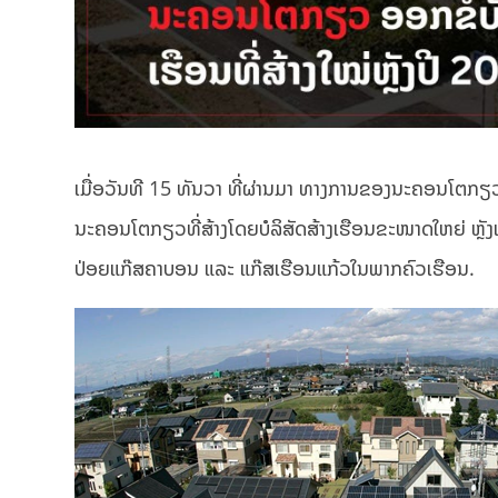
ເມື່ອວັນທີ 15 ທັນວາ ທີ່ຜ່ານມາ ທາງການຂອງນະຄອນໂຕກຽວ ປ
ນະຄອນໂຕກຽວທີ່ສ້າງໂດຍບໍລິສັດສ້າງເຮືອນຂະໜາດໃຫຍ່ ຫຼັ
ປ່ອຍແກ໊ສຄາບອນ ແລະ ແກ໊ສເຮືອນແກ້ວໃນພາກຄົວເຮືອນ.