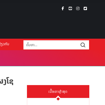
່ຽວກັບ
ແຜງໂຊ
ເນື້ອຫາຫຼ້າສຸດ