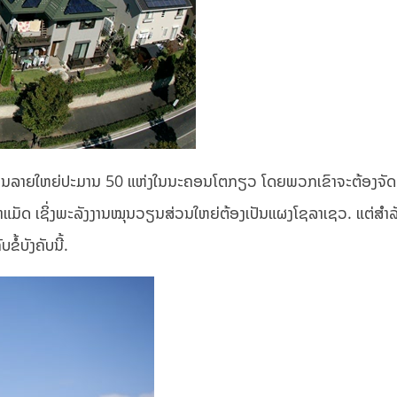
້າງເຮືອນລາຍໃຫຍ່ປະມານ 50 ແຫ່ງໃນນະຄອນໂຕກຽວ ໂດຍພວກເຂົາຈະຕ້ອງຈັດ
າແມັດ ເຊິ່ງພະລັງງານໝຸນວຽນສ່ວນໃຫຍ່ຕ້ອງເປັນແຜງໂຊລາເຊວ. ແຕ່ສຳລັ
ຂໍ້ບັງຄັບນີ້.