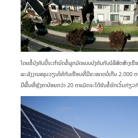
ໂດຍຂໍ້ບັງຄັບນີ້ຈະກຳນົດຂໍ້ຜູກມັດແບບບັງຄັບກັບບໍລິສັດສ
ພະລັງງານໝຸນວຽນໃຫ້ກັບເຮືອນທີ່ມີຂະໜາດບໍ່ເກີນ 2.000 ຕ
ມີພື້ນທີ່ຫຼັງຄານ້ອຍກວ່າ 20 ຕາແມັດຈະໄດ້ຮັບຂໍ້ຍົກເວັ້ນກ່ຽວກັບ