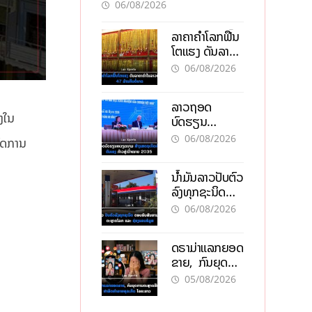
ອັນຕະລາຍ
06/08/2026
ລາຄາຄຳໂລກຟື້ນ
ໂຕແຮງ ດັນລາຄາ
ຄຳໃນລາວທະລຸ
06/08/2026
47 ລ້ານກີບຕໍ່
ບາດ
ລາວຖອດ
ງໃນ
ບົດຮຽນ
ຫວຽດນາມ ສ້າງ
06/08/2026
ົດການ
ເສດຖະກິດເປັນ
ເຈົ້າຕົນເອງ ກ້າວສູ່
ນໍ້າມັນລາວປັບຕົວ
ເປົ້າໝາຍ 2035
ລົງທຸກຊະນິດ
ຕອບຮັບສັນຍານ
06/08/2026
ບວກຈາກຕະຫຼາດ
ໂລກ ແລະ ຊ່ອງ
ດຣາມ່າແລກຍອດ
ແຄບຮໍມູສ
ຂາຍ, ກົນຍຸດ
ການຕະຫຼາດສີ
05/08/2026
ເທົາ ຢາພິດ
ທຳລາຍທຸລະກິດ