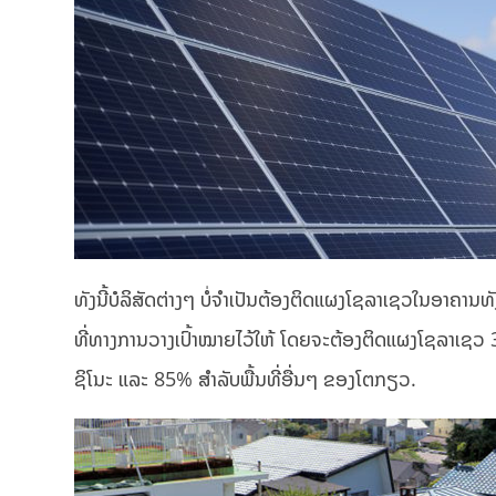
ທັງນີ້ບໍລິສັດຕ່າງໆ ບໍ່ຈຳເປັນຕ້ອງຕິດແຜງໂຊລາເຊວໃນອາຄານ
ທີ່ທາງການວາງເປົ້າໝາຍໄວ້ໃຫ້ ໂດຍຈະຕ້ອງຕິດແຜງໂຊລາເຊວ 3
ຊິໂນະ ແລະ 85% ສຳລັບພື້ນທີ່ອື່ນໆ ຂອງໂຕກຽວ.