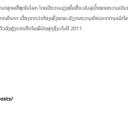
ມາຫຼາຍທີ່ສຸດໃນໂລກ ໂດຍມີຄວາມມຸ່ງໝັ້ນທີ່ຈະບັນລຸເປົ້າໝາຍຄວາມເປັ
້ງຍາກລຳບາກ ເນື່ອງຈາກວ່າຕ້ອງເພິ່ງພາພະລັງງານຄວາມຮ້ອນຈາກການເຜົາໄ
ຕົວລົງຫຼັງຈາກເກີດໄພພິບັດຟຸກຸຊິມະໃນປີ 2011.
posts/