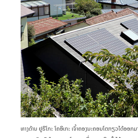
ທາງດ້ານ ຢູຣິໂກະ ໂຄອິເກະ ເຈົ້າຄອງນະຄອນໂຕກຽວໄດ້ອອກມ