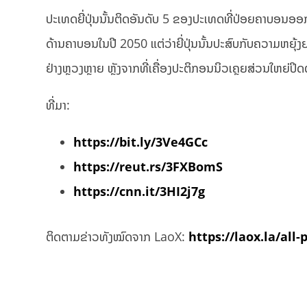
ປະເທດຍີ່ປຸ່ນນັ້ນຕິດອັນດັບ 5 ຂອງປະເທດທີ່ປ່ອຍຄາບອນອອກ
ດ້ານຄາບອນໃນປີ 2050 ແຕ່ວ່າຍີ່ປຸ່ນນັ້ນປະສົບກັບຄວາມຫຍຸ
ຢ່າງຫຼວງຫຼາຍ ຫຼັງຈາກທີ່ເຄື່ອງປະຕິກອນນິວເຄຼຍສ່ວນໃຫຍ່ປິດ
ທີ່ມາ:
https://bit.ly/3Ve4GCc
https://reut.rs/3FXBomS
https://cnn.it/3HI2j7g
ຕິດຕາມຂ່າວທັງໝົດຈາກ LaoX:
https://laox.la/all-