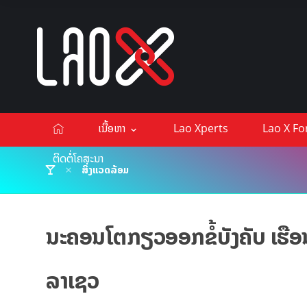
ເນື້ອຫາ
Lao Xperts
Lao X F
ຕິດຕໍ່ໂຄສະນາ
ສິ່ງແວດລ້ອມ
ນະຄອນໂຕກຽວອອກຂໍ້ບັງຄັບ ເຮືອນທ
ລາເຊວ