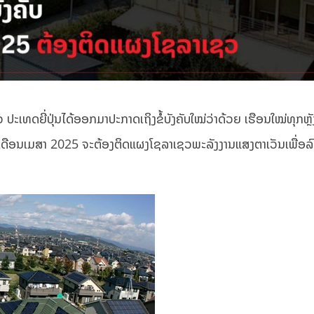
ະເທດຍີ່ປຸ່ນໄດ້ອອກມາປະກາດເຖິງຂໍ້ບັງຄັບໃໝ່ວ່າດ້ວຍ ເຮືອນໃໝ່ທຸກຫຼັ
ງເດືອນເມສາ 2025 ຈະຕ້ອງຕິດແຜງໂຊລາເຊວພະລັງງານແສງຕາເວັນເພື່ອລ