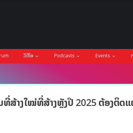
orum
ວິດີໂອ
Podcasts
Events
ກ
ີ່ສ້າງໃໝ່ທີ່ສ້າງຫຼັງປີ 2025 ຕ້ອງຕິດ