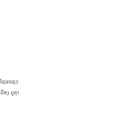
ຜງໂຊລາເຊວ
ມືອງ ມູຊາ