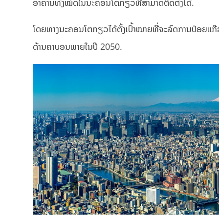
ອາຄານທັງໝົດໃນນະຄອນໂຕກຽວທີ່ສາມາດຕິດຕັ້ງໄດ້.
ໂດຍທາງນະຄອນໂຕກຽວໄດ້ຕັ້ງເປົ້າໝາຍທີ່ຈະລົດການປ່ອຍແກ໊ສ
ດ້ານຄາບອນພາຍໃນປີ 2050.