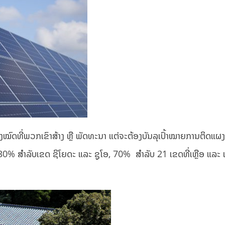
ທັງໝົດທີ່ພວກເຂົາສ້າງ ຫຼື ພັດທະນາ ແຕ່ຈະຕ້ອງບັນລຸເປົ້າໝາຍການຕິດແ
0% ສຳລັບເຂດ ຊິໂຍດະ ແລະ ຊູໂອ, 70% ສໍາລັບ 21 ເຂດທີ່ເຫຼືອ ແລະ ເ