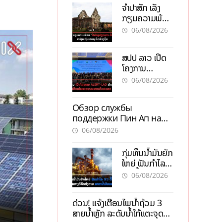
ຈຳປາສັກ ເລັ່ງ
ກຽມຄວາມພ້ອມ
“ປີທ່ອງທ່ຽວ
06/08/2026
ລາວ-ຈີນ 2027”
ຫວັງກະຕຸ້ນ
ສປປ ລາວ ເປີດ
ເສດຖະກິດ
ໂຄງການ
ທ້ອງຖິ່ນ
ALERT-LAO
06/08/2026
ສ້າງຕາໜ່າງ
ເຕືອນໄພພະຍາດ
Обзор службы
ລະບາດທົ່ວ
поддержки Пин Ап на
ປະເທດ
официальном сайте с
06/08/2026
актуальной
информацией
ກຸ່ມທຶນນ້ຳມັນຍັກ
ໃຫຍ່ ຟັນກຳໄລ
93 ຕື້ໂດລາ
06/08/2026
ທ່າມກາງວິກິດ
ສົງຄາມ ລາຄາ
ດ່ວນ! ແຈ້ງເຕືອນໄພນໍ້າຖ້ວມ 3
ນໍ້າມັນແພງ
ສາຍນໍ້າຫຼັກ ລະດັບນໍ້າໃກ້ແຕະຈຸດ