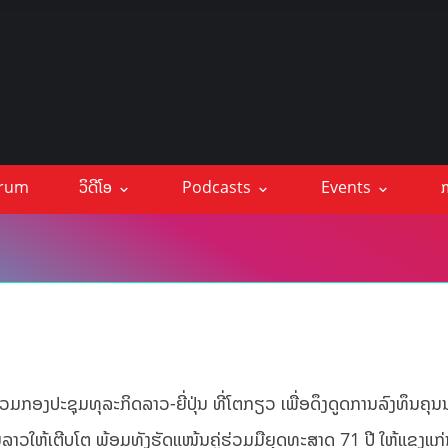
orum
ວິດີໂອ
Podcasts
Events
ກ
ວມກອງປະຊຸມທຸລະກິດລາວ-ຍີ່ປຸ່ນ ທີ່ໂຕກຽວ ເພື່ອດຶງດູດການລົງທຶນຄ
ຄົມລາວໃຫ້ເຕີບໂຕ ພ້ອມທັງຮັດແໜ້ນຄູ່ຮ່ວມມືຍຸດທະສາດ 71 ປີ ໃຫ້ແຂງແກ່