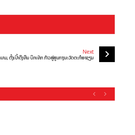
Next
ມ, ຕັ້ງເປົ້າດຶງທຶນ ບິກເທັກ ກ້າວສູ່ສູນກາງນະວັດຕະກຳອາຊຽນ