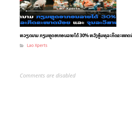
ຫວຽດນາມ ກຽມຫຼຸດອາກອນລາຍໄດ້ 30% ຫວັງອູ້ມທຸລະກິດຂະໜາດນ
Lao Xperts
Comments are disabled