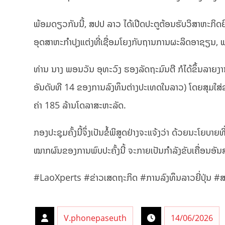
ພ້ອມດຽວກັນນີ້, ສປປ ລາວ ໄດ້ເປີດປະຕູຕ້ອນຮັບວິສາຫະກິດຍີ່
ອຸດສາຫະກຳປຸງແຕ່ງທີ່ເຊື່ອມໂຍງກັບຖານການຜະລິດອາຊຽນ,
ທ່ານ ນາງ ພອນວັນ ອຸທະວົງ ຮອງລັດຖະມົນຕີ ກໍໄດ້ຂຶ້ນລາຍງານ
ອັນດັບທີ 14 ຂອງການລົງທຶນຕ່າງປະເທດໃນລາວ) ໂດຍສຸມໃສ່ຂ
ຄ່າ 185 ລ້ານໂດລາສະຫະລັດ.
ກອງປະຊຸມຄັ້ງນີ້ຈຶ່ງເປັນຂໍ້ພິສູດຢ່າງຈະແຈ້ງວ່າ ດ້ວຍນະໂຍບາ
ໝາກຜົນຂອງການພົບປະຄັ້ງນີ້ ຈະກາຍເປັນກຳລັງຂັບເຄື່ອນອັ
#LaoXperts #ຂ່າວເສດຖະກິດ #ການລົງທຶນລາວຍີ່ປຸ່ນ #
V.phonepaseuth
14/06/2026