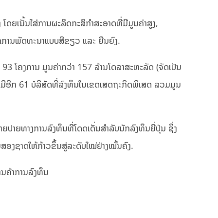
 ໂດຍເນັ້ນໃສ່ການຜະລິດກະສິກຳສະອາດທີ່ມີມູນຄ່າສູງ,
ິດການພັດທະນາແບບສີຂຽວ ແລະ ຍືນຍົງ.
ລ້ວ 93 ໂຄງການ ມູນຄ່າກວ່າ 157 ລ້ານໂດລາສະຫະລັດ (ຈັດເປັນ
ີອີກ 61 ບໍລິສັດທີ່ລົງທຶນໃນເຂດເສດຖະກິດພິເສດ ລວມມູນ
າຍປາຍທາງການລົງທຶນທີ່ໂດດເດັ່ນສຳລັບນັກລົງທຶນຍີ່ປຸ່ນ ຊຶ່ງ
ຊາດໃຫ້ກ້າວຂຶ້ນສູ່ລະດັບໃໝ່ຢ່າງໝັ້ນຄົງ.
ນຄ້າການລົງທຶນ