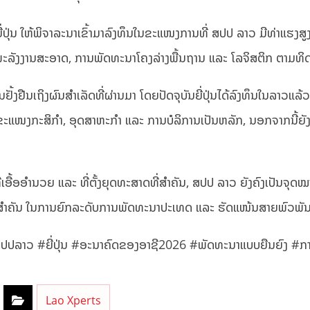
ປຸ່ນ ໃຫ້ພິຈາລະນາເຂົ້າມາລົງທຶນໃນຂະແໜງການທີ່ ສປປ ລາວ ມີທ່າແຮງສູງ
 ພະລັງງານສະອາດ, ການພັດທະນາໂຄງລ່າງພື້ນຖານ ແລະ ໂລຈິສຕິກ ຕາມທ
ຢັ້ງຢືນເຖິງຜົນສຳເລັດທີ່ຜ່ານມາ ໂດຍປັດຈຸບັນຍີ່ປຸ່ນໄດ້ລົງທຶນໃນລາວແ
ະແໜງກະສິກຳ, ອຸດສາຫະກຳ ແລະ ການບໍລິການເປັນຫລັກ, ນອກຈາກນີ້ຍັງມ
ຍທີ່ເອື້ອອຳນວຍ ແລະ ທີ່ຕັ້ງຍຸດທະສາດທີ່ສຳຄັນ, ສປປ ລາວ ຍັງຄົງເປັນຈຸດໝ
ນສຳຄັນ ໃນການຍົກລະດັບການພັດທະນາປະເທດ ແລະ ຮັດແໜ້ນສາຍພົວພັນສອງ
ສປປລາວ #ຍີ່ປຸ່ນ #ອະນາຄົດຂອງອາຊີ2026 #ພັດທະນາແບບຍືນຍົງ #ກາ
Lao Xperts