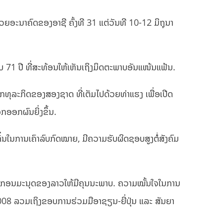
ວຍອະນາຄົດຂອງອາຊີ ຄັ້ງທີ 31 ແຕ່ວັນທີ 10-12 ມິຖຸນາ
ບ 71 ປີ ທີ່ສະທ້ອນໃຫ້ເຫັນເຖິງມິດຕະພາບອັນແໜ້ນແຟ້ນ.
າກທຸລະກິດຂອງສອງຊາດ ທີ່ເຕັມໄປດ້ວຍທ່າແຮງ ເພື່ອເປີດ
ກອອກຜົນຍິ່ງຂຶ້ນ.
ເດັ່ນໃນການເຄົາລົບກົດໝາຍ, ມີຄວາມຮັບຜິດຊອບສູງຕໍ່ສັງຄົມ
ຍາກອນມະນຸດຂອງລາວໃຫ້ມີຄຸນນະພາບ. ຄວາມໝັ້ນໃຈໃນການ
ີ 2008 ລວມເຖິງຂອບການຮ່ວມມືອາຊຽນ-ຍີ່ປຸ່ນ ແລະ ສັນຍາ