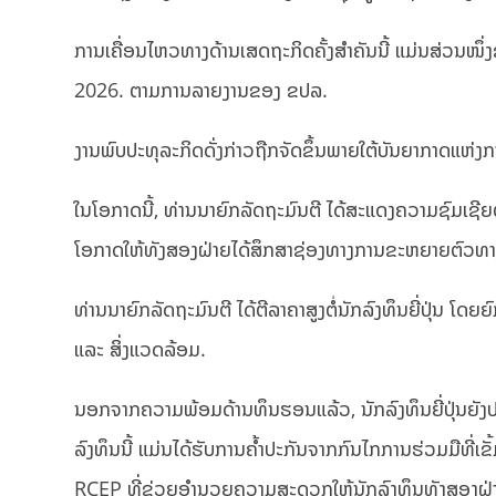
ການເຄື່ອນໄຫວທາງດ້ານເສດຖະກິດຄັ້ງສຳຄັນນີ້ ແມ່ນສ່ວນໜຶ່ງ
2026. ຕາມການລາຍງານຂອງ ຂປລ.
ງານພົບປະທຸລະກິດດັ່ງກ່າວຖືກຈັດຂຶ້ນພາຍໃຕ້ບັນຍາກາດແຫ່ງ
ໃນໂອກາດນີ້, ທ່ານນາຍົກລັດຖະມົນຕີ ໄດ້ສະແດງຄວາມຊົມເຊີຍ
ໂອກາດໃຫ້ທັງສອງຝ່າຍໄດ້ສຶກສາຊ່ອງທາງການຂະຫຍາຍຕົວທາງທຸລ
ທ່ານນາຍົກລັດຖະມົນຕີ ໄດ້ຕີລາຄາສູງຕໍ່ນັກລົງທຶນຍີ່ປຸ່ນ ໂດ
ແລະ ສິ່ງແວດລ້ອມ.
ນອກຈາກຄວາມພ້ອມດ້ານທຶນຮອນແລ້ວ, ນັກລົງທຶນຍີ່ປຸ່ນຍ
ລົງທຶນນີ້ ແມ່ນໄດ້ຮັບການຄໍ້າປະກັນຈາກກົນໄກການຮ່ວມມືທີ
RCEP ທີ່ຊ່ວຍອຳນວຍຄວາມສະດວກໃຫ້ນັກລົງທຶນທັງສອງຝ່