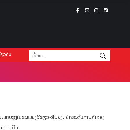
່ຽວກັບ
ຸນນະພາບສູງໃນຂະແໜງສີຂຽວ-ຍືນຍົງ. ຍົກລະດັບການຄ້າສອງ
ນກວ່າເດີມ.