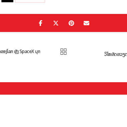
ດຂອງໂລກ ຫຼັງ SpaceX ບຸກ
ວິໄສທັດຫວຽດນາ