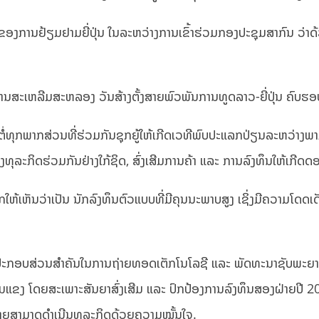
ຂອງການຢ້ຽມຢາມຍີ່ປຸ່ນ ໃນລະຫວ່າງການເຂົ້າຮ່ວມກອງປະຊຸມສາກົນ ວ່າດ້
ການສະເຫລີມສະຫລອງ ວັນສ້າງຕັ້ງສາຍພົວພັນການທູດລາວ-ຍີ່ປຸ່ນ ຄົບຮອ
ຕໍ່ທຸກພາກສ່ວນທີ່ຮ່ວມກັນຊຸກຍູ້ໃຫ້ເກີດເວທີພົບປະແລກປ່ຽນລະຫວ່າງພ
ະກິດຮ່ວມກັນຢ່າງໃກ້ຊິດ, ສົ່ງເສີມການຄ້າ ແລະ ການລົງທຶນໃຫ້ເກີດດອ
ຍຍົກໃຫ້ເຫັນວ່າເປັນ ນັກລົງທຶນຕົວແບບທີ່ມີຄຸນນະພາບສູງ ເຊິ່ງມີຄວາມໂດດ
ັງປະກອບສ່ວນສຳຄັນໃນການຖ່າຍທອດເຕັກໂນໂລຊີ ແລະ ພັດທະນາຊັບພະ
່ເຂັ້ມແຂງ ໂດຍສະເພາະສັນຍາສົ່ງເສີມ ແລະ ປົກປ້ອງການລົງທຶນສອງຝ່າຍປ
າຍສາມາດດຳເນີນທຸລະກິດດ້ວຍຄວາມໝັ້ນໃຈ.