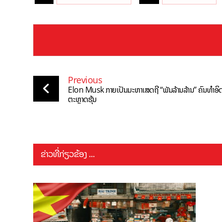
Previous
Elon Musk ກາຍເປັນມະຫາເສດຖີ “ພັນລ້ານລ້ານ” ຄົນທຳອິ
ຕະຫຼາດຮຸ້ນ
ຂ່າວທີ່ກ່ຽວຂ້ອງ ...