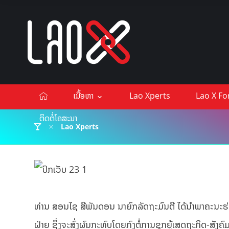
ເນື້ອຫາ
Lao Xperts
Lao X F
ຕິດຕໍ່ໂຄສະນາ
Lao Xperts
ທ່ານ ສອນໄຊ ສີພັນດອນ ນາຍົກລັດຖະມົນຕີ ໄດ້ນຳພາຄະນະຮ່
ຝ່າຍ ຊຶ່ງຈະສົ່ງຜົນກະທົບໂດຍກົງຕໍ່ການຊຸກຍູ້ເສດຖະກິດ-ສັງ